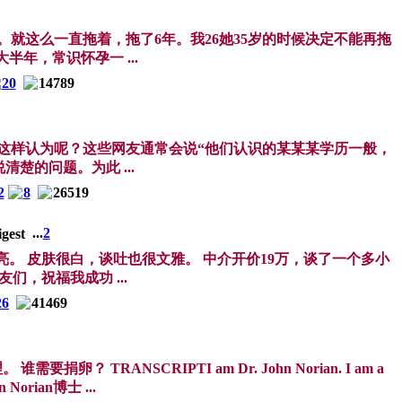
就这么一直拖着，拖了6年。我26她35岁的时候决定不能再拖
年，常识怀孕一 ...
20
14789
这样认为呢？这些网友通常会说“他们认识的某某某学历一般，
楚的问题。为此 ...
2
8
26519
...
2
。 皮肤很白，谈吐也很文雅。 中介开价19万，谈了一个多小
们，祝福我成功 ...
26
41469
捐卵？ TRANSCRIPTI am Dr. John Norian. I am a
hn Norian博士 ...