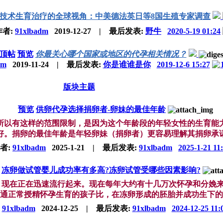
技术生育治疗的全球视角：中美德法英日等8国生殖专家调查
作者:
91xlbadm
2019-12-27
|
最后发表:
野牛
2020-5-19 01:24
顶帖
预览
你最关心哪个国家或地区的代孕相关情况？
dm
2019-11-24
|
最后发表:
你是谁谁是你
2019-12-6 15:27
版块主题
预览
供卵代孕选择捐卵者-卵妹的最佳年龄
之所以有这样的范围限制，是因为这个年龄段的年轻女性的生育
。捐卵的最佳年龄是年轻卵妹（捐卵者）更容易理解其捐卵承诺的
者:
91xlbadm
2025-1-21
|
最后发表:
91xlbadm
2025-1-21 11
冻卵做试管婴儿成功率有多高?冻卵试管受哪些因素影响?
育医疗技术，现在正在迅速流行起来。现在每年大约有十几万次怀孕和
通正常授精怀孕生育的孩子比，在冻卵形成的胚胎并成功生下的孩子
:
91xlbadm
2024-12-25
|
最后发表:
91xlbadm
2024-12-25 11: