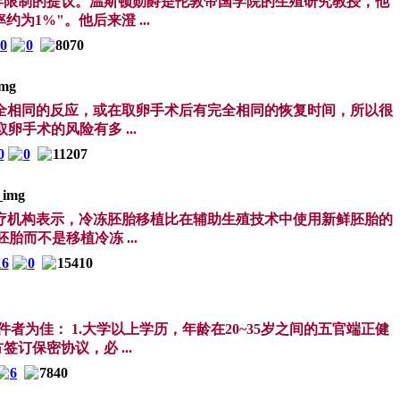
年限制的提议。温斯顿勋爵是伦敦帝国学院的生殖研究教授，他
1%"。他后来澄 ...
00
0
8070
全相同的反应，或在取卵手术后有完全相同的恢复时间，所以很
手术的风险有多 ...
0
0
11207
疗机构表示，冷冻胚胎移植比在辅助生殖技术中使用新鲜胚胎的
而不是移植冷冻 ...
16
0
15410
佳： 1.大学以上学历，年龄在20~35岁之间的五官端正健
订保密协议，必 ...
6
7840