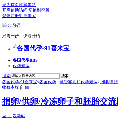
设为首页
收藏本站
开启辅助访问
切换到窄版
登录
注册91喜来宝
只需一步，快速开始
各国代孕
BBS
代孕知识
搜索
搜索
各国代孕-91喜来宝
»
各国代孕
›
试管婴儿和代孕知识
›
捐卵/供
收藏本版
|
订阅
捐卵/供卵/冷冻卵子和胚胎交流
返 回
发新帖