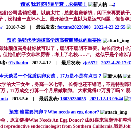
预览
我老婆卵巢早衰，求捐卵！
...
2
是她们公司营销经理。以前太忙，总想着赚够钱，闲下来再要孩子。
子，没相当一直怀不上。最开始也一直以为是运气问题，但备孕大半
w
2018-7-29
|
最后发表:
fortune20220808
2022-4-23 22:55
预览
供卵代孕选择高学历高智商卵妹的重要性
卵妹颜值高身材好就可以了，聪明不聪明不重要。站长问为什么
但她们的子女非常厉害，考上了名校……”。 这似乎是个难以说清
作者:
91xlbadm
2022-4-12
|
最后发表:
zjc6572
2022-4-20 17:3
今天谈妥一个优质供卵女孩，17万是不是有点贵？
大学的大三女生，身高一米七零。 长得也还不错吧，不是特别漂亮
，17万成交 打算一个月后做取卵。 大家觉得17万贵了吗？ 朋友
mia
2018-5-6
|
最后发表:
18039230055
2021-12-13 09:44
预览
谁需要捐卵？Who needs an egg donor?
原文链接Who Needs An Egg Donor? 由91喜来宝翻译和整理。 谁需要
ied reproductive endocrinologist from Southern California.我是Jo