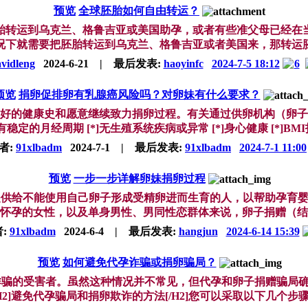
预览
全球胚胎如何自由转运？
胎转运到乌克兰、格鲁吉亚或美国助孕，或者有些准父母已经在
下就需要把胚胎转运到乌克兰、格鲁吉亚或者美国来，那转运胚胎
vidleng
2024-6-21
|
最后发表:
haoyinfc
2024-7-5 18:12
6
预览
捐卵促排卵有乳腺癌风险吗？对卵妹有什么要求？
包括良好的健康史和愿意继续致力捐卵过程。有关通过供卵机构（卵
*]有稳定的月经周期 [*]无生殖系统疾病或异常 [*]身心健康 [*]BMI指数
者:
91xlbadm
2024-7-1
|
最后发表:
91xlbadm
2024-7-1 11:00
预览
一步一步详解卵妹捐卵过程
提供给不能使用自己卵子形成受精卵进而生育的人，以帮助孕育
怀孕的女性，以及单身男性、男同性恋群体来说，卵子捐赠（结合体
:
91xlbadm
2024-6-4
|
最后发表:
hangjun
2024-6-14 15:39
预览
如何避免代孕诈骗或捐卵骗局？
诈骗的受害者。虽然这种情况并不常见，但代孕和卵子捐赠骗局
H2]避免代孕骗局和捐卵欺诈的方法[/H2]您可以采取以下几个步骤来