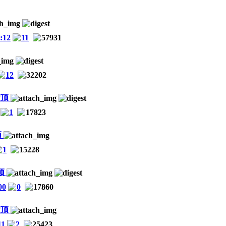
:12
11
57931
12
32202
1
17823
1
15228
00
0
17860
11
2
25423