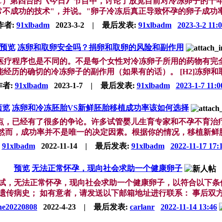
BC）第四台的《今日》节目中，讨论了放宽目前对冷冻卵子的十
常不成功的技术"，并说。"卵子冷冻后真正导致怀孕的卵子成功率约为
作者:
91xlbadm
2023-3-2
|
最后发表:
91xlbadm
2023-3-2 11:
预览
冻卵和取卵安全吗？捐卵和取卵的风险和副作用
医疗程序也是不同的。不是每个女性对冷冻卵子所用的药物有完
经历的确切的冷冻卵子的副作用（如果有的话）。 [H2]冻卵和取卵
作者:
91xlbadm
2023-1-7
|
最后发表:
91xlbadm
2023-1-7 11:0
预览
冻卵和冷冻胚胎VS新鲜胚胎移植成功率该如何选择
点，已经有了很多的争论。许多试管婴儿生育专家和不孕不育治
然而，成功率并不是唯一的决定因素。根据你的情况，移植新鲜胚胎
:
91xlbadm
2022-11-14
|
最后发表:
91xlbadm
2022-11-17 17:
预览
无法正常怀孕，现向社会求助一个健康卵子
，无法正常怀孕，现向社会求助一个健康卵子，以符合以下条件者为
族遗传病史； 如有意者，请发送以下邮箱地址进行联系： 事后双方签
ne20220808
2022-4-23
|
最后发表:
carlanr
2022-11-14 13:46