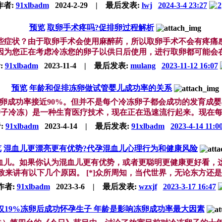
作者:
91xlbadm
2024-2-29
|
最后发表:
lwj
2024-3-4 23:27
2
预览
取卵手术疼吗?促排卵过程解析
些症状？由于取卵手术会使用麻醉药，所以取卵手术不会有疼痛
为您正在考虑冷冻您的卵子以供日后使用，进行取卵都可能会在您
:
91xlbadm
2023-11-4
|
最后发表:
mulang
2023-11-12 16:07
预览
年龄和促排冻卵做试管婴儿成功率的关系
成功率接近90%。但并不是每个冷冻卵子都会成功的发育成婴儿
（卵子冷冻）是一种生育医疗技术，现在正在迅速流行起来。现在每年
:
91xlbadm
2023-4-14
|
最后发表:
91xlbadm
2023-4-14 11:0
览
混血儿更漂亮更有优势?代孕混血儿心理行为和健康风险
儿。如果你认为混血儿更有优势，或者更聪明更健康更好看，这也
大致来讲有以下几个原因。 [*]众所周知，当代世界，无论东方还是西
作者:
91xlbadm
2023-3-6
|
最后发表:
wzxjf
2023-3-17 16:47
仅19%冻卵后成功怀孕生子 年龄是影响冻卵成功率最大因素