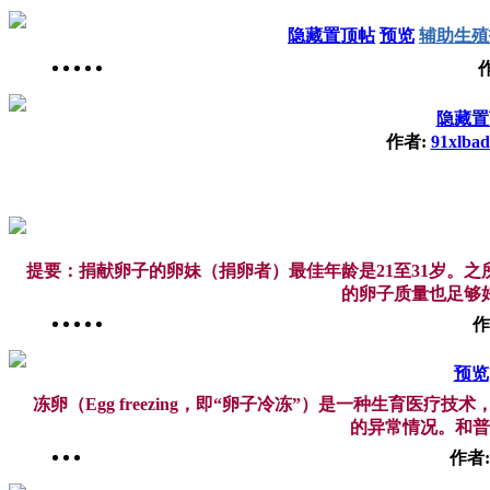
隐藏置顶帖
预览
辅助生殖
隐藏置
作者:
91xlba
提要：捐献卵子的卵妹（捐卵者）最佳年龄是21至31岁。
的卵子质量也足够好
作
预览
冻卵（Egg freezing，即“卵子冷冻”）是一种生
的异常情况。和普
作者