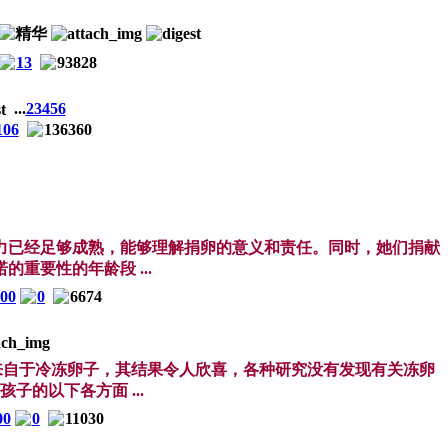
13
93828
...
2
3
4
5
6
106
136360
能力已经足够成熟，能够理解捐卵的意义和责任。同时，她们捐献
重要性的年龄段 ...
:00
0
6674
分娩来自于冷冻卵子，其结果令人欣喜，各种研究没有发现有关冻卵
的以下各方面 ...
00
0
11030