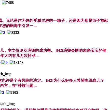
7468
感。无论是作为体外受精过程的一部分，还是因为您是卵子捐献
的脑海中引发一 ...
2
8332
，本文仅论及冻卵的成功率。 [H2]冻卵会影响未来宝宝的健
大约有几万次怀孕 ...
0
0
13158
许是个有风险的决定。 [H2]为什么好多人希望生混血儿？
方，在“种族问题 ...
2
9105