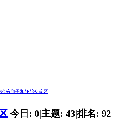
卵/冷冻卵子和胚胎交流区
区
今日:
0
|
主题:
43
|
排名:
92