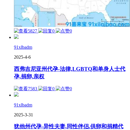
5827
0
0
91xlbadm
2025-4-6
西弗吉尼亚州代孕-法律,LGBTQ和单身人士代
孕,捐卵,亲权
7583
0
0
91xlbadm
2025-3-31
犹他州代孕-异性夫妻,同性伴侣,供卵和捐精代