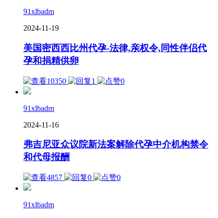
91xlbadm
2024-11-19
美国密西西比州代孕-法律,亲权令,同性伴侣代
孕和捐精供卵
10350
1
0
91xlbadm
2024-11-16
弗吉尼亚众议院新法案解除代孕中介机构禁令
和代母报酬
4857
0
0
91xlbadm