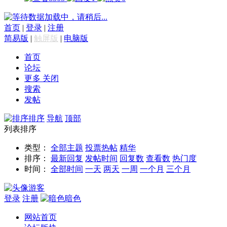
数据加载中，请稍后...
首页
|
登录
|
注册
简易版
|
触屏版
|
电脑版
首页
论坛
更多
关闭
搜索
发帖
排序
导航
顶部
列表排序
类型：
全部主题
投票
热帖
精华
排序：
最新回复
发帖时间
回复数
查看数
热门度
时间：
全部时间
一天
两天
一周
一个月
三个月
游客
登录
注册
暗色
网站首页