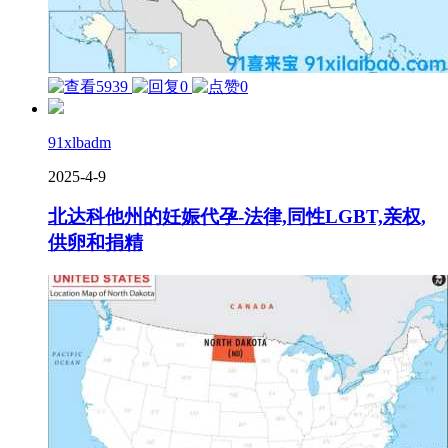
5939
0
0
91xlbadm
2025-4-9
北达科他州的妊娠代孕-法律,同性LGBT,亲权,
供卵和捐精