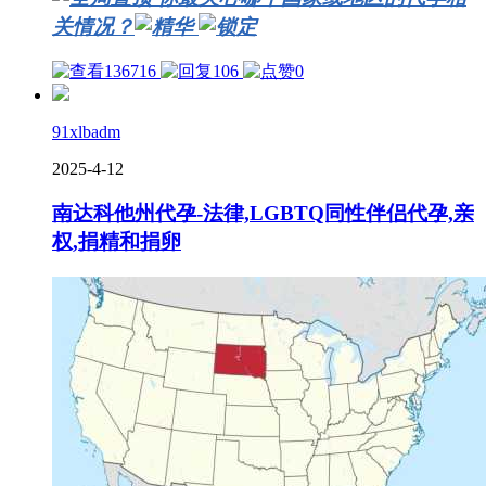
关情况？
136716
106
0
91xlbadm
2025-4-12
南达科他州代孕-法律,LGBTQ同性伴侣代孕,亲
权,捐精和捐卵