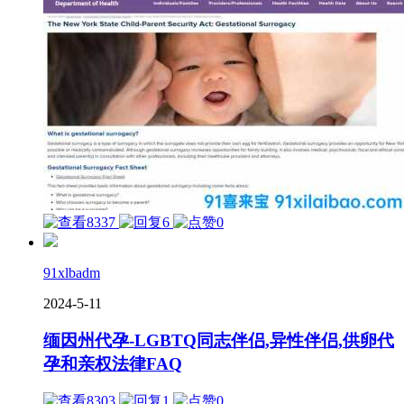
8337
6
0
91xlbadm
2024-5-11
缅因州代孕-LGBTQ同志伴侣,异性伴侣,供卵代
孕和亲权法律FAQ
8303
1
0