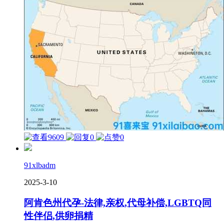
9609
0
0
91xlbadm
2025-3-10
阿肯色州代孕-法律,亲权,代母补偿,LGBTQ同
性伴侣,供卵捐精