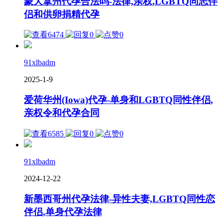
蒙大拿州代孕合法吗-法律,亲权,LGBTQ同志伴
侣和供卵捐精代孕
6474
0
0
91xlbadm
2025-1-9
爱荷华州(Iowa)代孕-单身和LGBTQ同性伴侣,
亲权令和代孕合同
6585
0
0
91xlbadm
2024-12-22
新墨西哥州代孕法律-异性夫妻,LGBTQ同性恋
伴侣,单身代孕法律