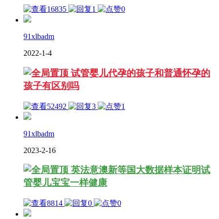
16835
1
0
91xlbadm
2022-1-4
试管婴儿代孕的孩子和普通怀孕的
孩子有区别吗
52492
3
1
91xlbadm
2023-2-16
英法意澳新等国大数据样本证明试
管婴儿宝宝一样健康
8814
0
0