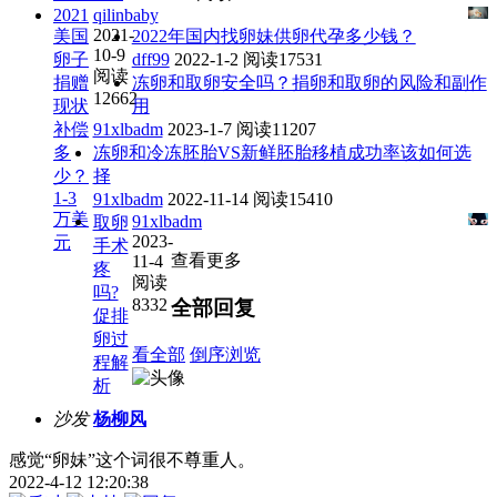
2021
qilinbaby
2021-
美国
2022年国内找卵妹供卵代孕多少钱？
10-9
卵子
dff99
2022-1-2
阅读17531
阅读
捐赠
冻卵和取卵安全吗？捐卵和取卵的风险和副作
12662
现状
用
补偿
91xlbadm
2023-1-7
阅读11207
多
冻卵和冷冻胚胎VS新鲜胚胎移植成功率该如何选
少？
择
1-3
91xlbadm
2022-11-14
阅读15410
万美
91xlbadm
取卵
2023-
元
手术
查看更多
11-4
疼
阅读
吗?
8332
全部回复
促排
卵过
看全部
倒序浏览
程解
析
沙发
杨柳风
感觉“卵妹”这个词很不尊重人。
2022-4-12 12:20:38