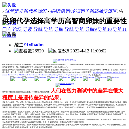
›
试管婴儿和代孕知识
›
捐卵/供卵/冷冻卵子和胚胎交流区
›
内
容
供卵代孕选择高学历高智商卵妹的重要性
门户
论坛
导读
导航
导航
导航
导航
导航
导航9
导航10
导航11
导航12
楼主
91xlbadm
26520
8
2022-4-12 11:00:02
经常有网友跟站长谈供卵方面的问题时，有的网友认为只要卵妹颜值高身材好就可以了，聪明不聪明不重要。站长问为什么这样认为呢？这些网友通常会说“他们认
识的某某某学历一般，也没见聪明的女性，但她们的子女非常厉害，考上了名校……”。
这似乎是个难以说清楚的问题。为此站长从一份在科普领域享有盛誉的期刊《科学美国人》（<scientificamerican>，国内中文版叫《环球科学》）上找到了一篇学术
界大拿的文章。原文作者是“伦敦国王学院 MRC 社会、遗传和发育精神病学中心副主任 Robert Plomin”，地址在这里：
Is Intelligence Hereditary? Robert Plomin, a
deputy director of the MRC Social, Genetic and Developmental Psychiatry Center at King’s College London, responds
。下面是正文。
人们在智力测试中的差异在很大
科学家们对这个问题的研究已经超过了一个世纪，答案很清楚：
程度上是遗传差异的结果。
但让我们来解读一下这句话。我们谈论的是人与人之间的平均差异，而不是个人。任何一个人的智力都可能因为童年时的疾病等原因而偏离其遗传潜力的轨道。我们
所说的遗传，是指通过DNA从一代传到下一代的差异。但我们都共享30亿个DNA碱基对中的99.5%，所以只有1500万个DNA差异在遗传上将我们分开。而且我们应该
注意到，智力测试包括对认知能力和在学校学到的技能进行多样化的检查。智力，更恰当地称为一般认知能力，反映了某人在各种不同测试中的表现。
基因有很大的不同，但它们不是全部。它们约占人与人之间智力差异的一半，所以一半不是由基因差异造成的，这为环境因素的重要性提供了强有力的支持。这个
50%的估计反映了双胞胎、收养和DNA研究的结果。例如，从这些研究中我们知道，在以后的生活中，出生时被领养离开亲生父母的孩子和亲生父母抚养的孩子一样
或高度相似。同样，我们知道，养父母和他们的养子女在智力上通常并不相似。
研究人员现在正在寻找决定智力的基因。在过去的几年里，我们已经了解到有许多，也许是成千上万个影响不大的基因参与其中。最近对几十万人的研究发现，在人
与人之间的智力差异中，大约有5%的基因可以解释。这是一个良好的开端，但离50%的差异还有很大的距离。
另一个特别有趣的最新发现是，基因对测量智力的影响似乎随着时间的推移而增加，从婴儿期的约20%到儿童期的40%再到成年后的60%。一个可能的解释是，儿童
寻求与他们的遗传倾向相关的体验，从而充分发展他们的遗传倾向。