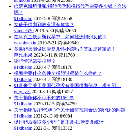
lilili0068
2019-4-28
阅读23395
哈萨克斯坦供卵/捐卵代孕和捐精代孕需要多少钱？合法
吗？
91xlbadm
2019-5-8
阅读23658
女孩子供卵到底有没有危害？
samuel520
2019-5-30
阅读32650
在乌克兰俄罗斯代孕中，如何挑选捐卵女孩？
woshiwaxiu
2019-5-31
阅读49540
多囊卵巢能做试管婴儿怀小孩吗？答案是肯定的！
芭比果果
2020-3-11
阅读11760
哪些情况需要捐卵？
91xlbadm
2020-4-7
阅读18176
捐卵需要什么条件？捐卵过程是什么样的？
91xlbadm
2020-4-7
阅读18130
91喜来宝关于美国代孕没有美国供卵信息，求介绍。
gray_yes
2020-8-15
阅读15027
关于捐卵你不可不知的16件事
91xlbadm
2020-11-15
阅读24750
关于捐卵/供卵代孕 3个关于如何找到合适的卵妹的问题
91xlbadm
2021-2-13
阅读6084
促排卵后要取多少卵子是正常-试管婴儿统计
91xlbadm
2022-3-1
阅读13312