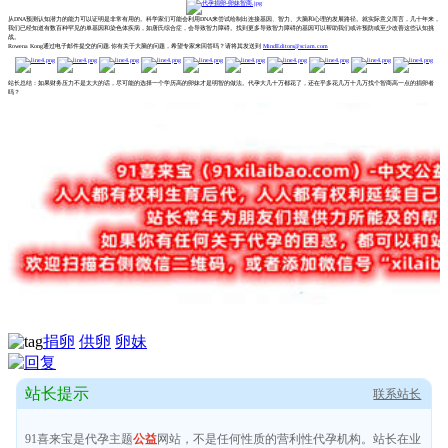
从DNA预测认知潜力的能力可以证明是非常有用的。科学家们可能会利用DNA来尝试绘制出连接基因、智力、大脑和心理的发展路径。就实际意义而言，几十年来，
我们已经知道有数百种罕见的单基因和染色体疾病，如唐氏综合症，会导致智力障碍。找到更多导致智力障碍的基因可以帮助我们或许预防或至少改善这些认知挑
战。
Rowena Kong通过电子邮件提交的问题.你有关于大脑的问题，希望专家来回答吗？请将其发送到
MindEditors@sciam.com
站长总结：如果财务压力不是太大的话，尽可能的选择一个学历高的卵妹才是明智的做法。代孕大几十万都花了，还在乎多花几万十几万找个智商高一点的捐卵者
吗？
捐卵
供卵
卵妹
站长提示
联系站长
91喜来宝是代孕主题
公益
网站，不是任何性质的营利性代孕机构。站长在业