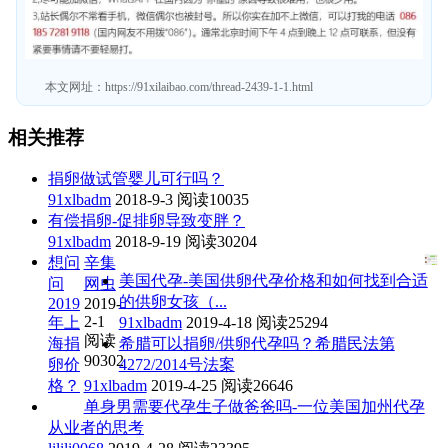
本文网址：
https://91xilaibao.com/thread-2439-1-1.html
相关推荐
捐卵做试管婴儿可行吗？
91xlbadm
2018-9-3
阅读10035
有偿捐卵-促排卵导致变胖？
91xlbadm
2018-9-19
阅读30204
想问
辛集
美国代孕-美国供卵代孕价格和如何找到合适
问
网虫
的供卵女孩（...
2019
2019-
2-1
年上
91xlbadm
2019-4-18
阅读25294
阅读
海捐
希腊可以捐卵/供卵代孕吗？希腊民法第
90302
卵价
4272/2014号法案
格？
91xlbadm
2019-4-25
阅读26646
单身男需要代孕生子做爸爸吗-一位美国加州代孕
从业者的思考