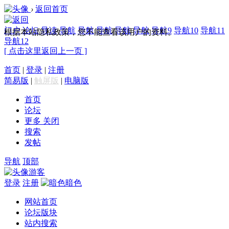
›
返回首页
门户
论坛
导读
导航
导航
导航
导航
导航
导航9
导航10
导航11
根据本站隐私政策，您不能查看该用户的资料。
导航12
[ 点击这里返回上一页 ]
首页
|
登录
|
注册
简易版
|
触屏版
|
电脑版
首页
论坛
更多
关闭
搜索
发帖
导航
顶部
游客
登录
注册
暗色
网站首页
论坛版块
站内搜索