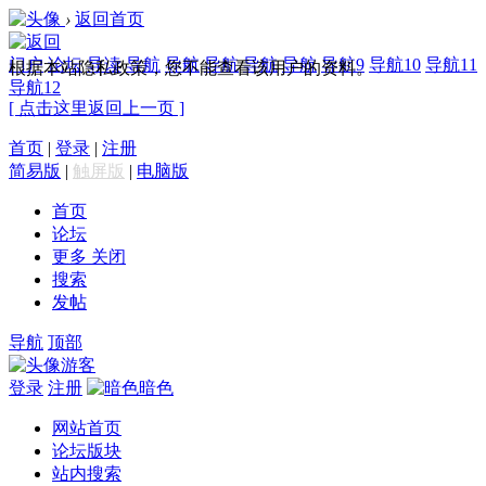
›
返回首页
门户
论坛
导读
导航
导航
导航
导航
导航
导航9
导航10
导航11
根据本站隐私政策，您不能查看该用户的资料。
导航12
[ 点击这里返回上一页 ]
首页
|
登录
|
注册
简易版
|
触屏版
|
电脑版
首页
论坛
更多
关闭
搜索
发帖
导航
顶部
游客
登录
注册
暗色
网站首页
论坛版块
站内搜索