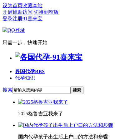
设为首页
收藏本站
开启辅助访问
切换到窄版
登录
注册91喜来宝
只需一步，快速开始
各国代孕
BBS
代孕知识
搜索
搜索
2025格鲁吉亚我来了
国内代孕孩子出生后上户口的方法和步骤