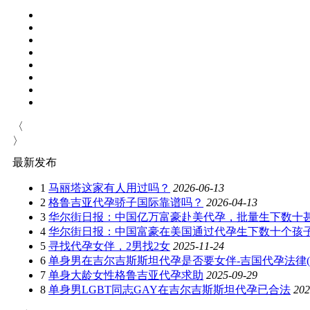
〈
〉
最新发布
1
马丽塔这家有人用过吗？
2026-06-13
2
格鲁吉亚代孕骄子国际靠谱吗？
2026-04-13
3
华尔街日报：中国亿万富豪赴美代孕，批量生下数十
4
华尔街日报：中国富豪在美国通过代孕生下数十个孩
5
寻找代孕女伴，2男找2女
2025-11-24
6
单身男在吉尔吉斯斯坦代孕是否要女伴-吉国代孕法律(202
7
单身大龄女性格鲁吉亚代孕求助
2025-09-29
8
单身男LGBT同志GAY在吉尔吉斯斯坦代孕已合法
202