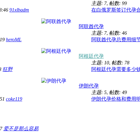
主题: 7
,
帖数: 99
18:46
91xlbadm
在白俄罗斯签订代孕合 .
阿联酋代孕
主题: 7
,
帖数: 46
:19
heroML
阿联酋代孕总费用细节 .
阿根廷代孕
主题: 10
,
帖数: 78
28
狂野
阿根廷代孕需要多少钱 .
伊朗代孕
主题: 5
,
帖数: 49
:51
coke119
伊朗代孕价格和费用明 .
47
爱不是那么容易