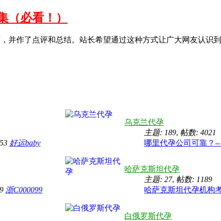
集（必看！）
历，并作了点评和总结。站长希望通过这种方式让广大网友认识
乌克兰代孕
主题: 189
,
帖数: 4021
:53
好运baby
哪里代孕公司可靠？-- .
哈萨克斯坦代孕
主题: 27
,
帖数: 1189
49
浙C000099
哈萨克斯坦代孕机构考 .
白俄罗斯代孕