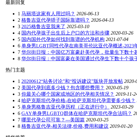
最新回复
1
马丽塔这家有人用过吗？
2026-06-13
2
格鲁吉亚代孕骄子国际靠谱吗？
2026-04-13
3
2025格鲁吉亚我来了
2025-03-10
4
国内代孕孩子出生后上户口的方法和步骤
2020-03-26
5
国内国外代孕如何找到靠谱的代孕机构
2021-07-04
6
单身男LGBT同性代孕在南美哥伦比亚代孕概述-2023
7
华尔街日报：中国亿万富豪赴美代孕，批量生下数十
8
华尔街日报：中国富豪在美国通过代孕生下数十个孩
热门主题
1
20200612“站务讨论”和“投诉建议”版块开放发帖
2020-
2
美国代孕到底多少钱？包含哪些费用？
2020-05-19
3
你最关心哪个国家或地区的代孕相关情况？
2019-11-2
4
哈萨克斯坦代孕价格-在哈萨克斯坦代孕需要多少钱？
5
单身男格鲁吉亚代孕历程（正在进行中）
2023-03-29
6
GAY单身男LGBTQ群体在哈萨克斯坦代孕合法吗？
2
7
哪里代孕公司可靠？---美国篇
2020-03-25
8
格鲁吉亚代孕-相关法律,价格,费用和建议
2019-01-20