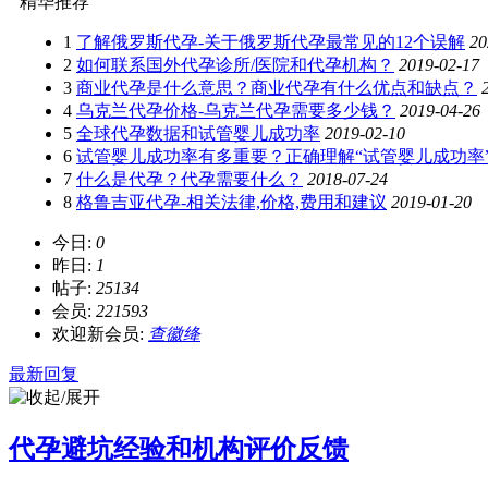
精华推荐
1
了解俄罗斯代孕-关于俄罗斯代孕最常见的12个误解
20
2
如何联系国外代孕诊所/医院和代孕机构？
2019-02-17
3
商业代孕是什么意思？商业代孕有什么优点和缺点？
4
乌克兰代孕价格-乌克兰代孕需要多少钱？
2019-04-26
5
全球代孕数据和试管婴儿成功率
2019-02-10
6
试管婴儿成功率有多重要？正确理解“试管婴儿成功率
7
什么是代孕？代孕需要什么？
2018-07-24
8
格鲁吉亚代孕-相关法律,价格,费用和建议
2019-01-20
今日:
0
昨日:
1
帖子:
25134
会员:
221593
欢迎新会员:
查徽绛
最新回复
代孕避坑经验和机构评价反馈