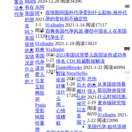
muzhi
2020-12-28
阅读34396
案合
有在
乐呵
法化
疫情期间国外代孕受到什么影响-海外代
美国
呵
代孕
孕的变化和不确定性
2021-
的朋
1-1
91xlbadm
2021-1-14
阅读17117
友
阅读
郑爽美国代孕风波 哪些中国名人在美国
吗？
11329
代孕生子
美国
91xlbadm
2021-1-19
阅读13023
疫情
91xlbadm
郑爽
的真
2021-
2023美国试管婴儿医院诊所成功率
美国
实情
1-21
排名 CDC权威数据解读
代孕
况是
阅读
DanielBrooks
2021-1-22
阅读46994
遗弃
什么
12071
NiouNoNo
辉瑞
婴儿
样
2021-
过年
悲伤
疫苗
引发
的？
1-28
从美国疫情看
后大
的永
好像
互联
阅读
新冠肺炎疫情
概什
强人
没什
网批
17282
什么时候结束-
2021-
么时
么
评
2-19
麦肯锡研究报
候可
用，
Prada
阅读
告
以去
受影
心情
8659
91xlbadm
2021-
美
响股
很糟
2-22
阅读22090
国？
价重
糕
美国代孕-如何选择
挫