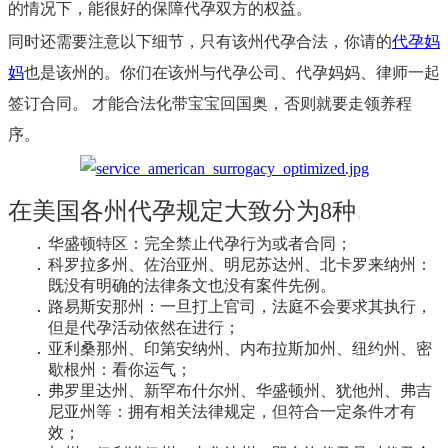
的情况下，能很好的保障代孕双方的权益。
同时还需要注意以下细节，只有该州代孕合法，你请的
代孕妈
妈
也是该州的。你们在该州与代孕公司、代孕妈妈、律师一起
签订合同。 才能合法化带宝宝回国奥，否则就要走领养程
序。
在美国各州代孕规定大致分为8种
：
华盛顿特区：完全禁止代孕行为或者合同；
科罗拉多州、佐治亚州、明尼苏达州、北卡罗来纳州：
既没有明确的法律条文也没有案件先例。
路易斯安那州：一旦打上官司，法庭不会要求其执行，
但是代孕活动依然在进行；
亚利桑那州、印第安纳州、内布拉斯加州、纽约州、密
歇根州：看你运气；
弗罗里达州、新罕布什尔州、华盛顿州、犹他州、弗吉
尼亚州等：拥有相关法律规定，但符合一定条件才有
效；