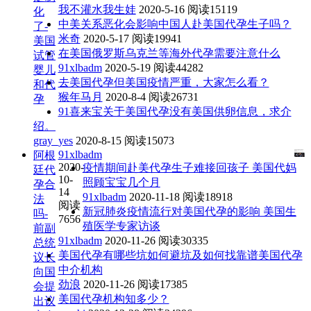
我不灌水我生娃
2020-5-16
阅读15119
化
中美关系恶化会影响中国人赴美国代孕生子吗？
了-
米奇
2020-5-17
阅读19941
美国
在美国俄罗斯乌克兰等海外代孕需要注意什么
试管
91xlbadm
2020-5-19
阅读44282
婴儿
去美国代孕但美国疫情严重，大家怎么看？
和代
猴年马月
2020-8-4
阅读26731
孕
91喜来宝关于美国代孕没有美国供卵信息，求介
绍。
gray_yes
2020-8-15
阅读15073
91xlbadm
阿根
2020-
疫情期间赴美代孕生子难接回孩子 美国代妈
廷代
10-
照顾宝宝几个月
孕合
14
91xlbadm
2020-11-18
阅读18918
法
阅读
新冠肺炎疫情流行对美国代孕的影响 美国生
吗-
7656
殖医学专家访谈
前副
91xlbadm
2020-11-26
阅读30335
总统
美国代孕有哪些坑如何避坑及如何找靠谱美国代孕
议长
中介机构
向国
劲浪
2020-11-26
阅读17385
会提
美国代孕机构知多少？
出议