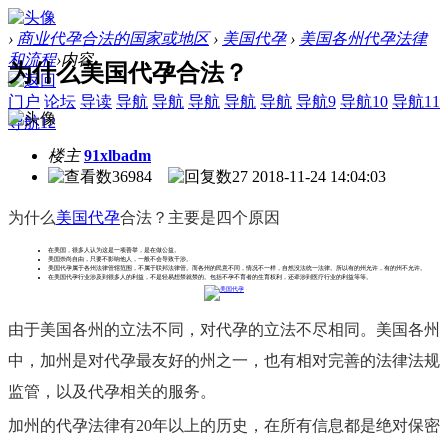
›
商业代孕合法的国家或地区
›
美国代孕
›
美国各州代孕法律
和流程
›
内容
为什么美国代孕合法？
门户
论坛
导读
导航
导航
导航
导航
导航
导航9
导航10
导航11
导航12
楼主
91xlbadm
36984
27
2018-11-24 14:04:03
为什么
美国代孕
合法？主要是四个原因
在美国，很多人认为这是一项善举，是在做公益。
美国崇尚自由，只要不影响他人，一般不会导致干涉。
美国代孕属于各州法律管辖范围，不属于联邦法律管。而各州的民意不同，情况不一样，自然没法统一法律。所以有的州允许，有的州不允许。
在美国代孕行业涉及到很多人的利益，不是轻易想禁就禁的。包括不孕不育者的生育权利，还牵涉到医疗行业的利益等等。
由于美国各州的立法不同，对代孕的立法不尽相同。美国各州
中，加州是对代孕最友好的州之一，也有相对完善的法律法规
监管，以及代孕相关的服务。
加州的代孕法律有20年以上的历史，在所有信息都是绝对保密