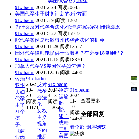
美国试管婴儿医生
91xlbadm
2021-2-24
阅读20643
美国代孕生子财务计划的8个方面
91xlbadm
2021-3-9
阅读11202
为什么反对代孕合法化-伦理道德宗教和传统观念
91xlbadm
2021-5-27
阅读15919
此代孕案例是密歇根州代孕合法化的机会
91xlbadm
2021-11-28
阅读13517
国外代孕律师能提供什么服务？有必要找律师吗？
91xlbadm
2021-11-16
阅读18370
加拿大代孕VS美国代孕如何选？
91xlbadm
2021-12-16
阅读14400
91xlbadm
佐治
2022-
91xlbadm
反对
亚州
10-
2024-
91xlbadm
冷冻
代孕
夫妇
30
3-18
2024-
运输
合法
代孕
查看更多
11-
阅读
阅读
胚
化-
生了
10
10171
15834
胎,
女权
21个
阅读
全部回复
卵子
主义
孩
14465
或精
视角
子-
看全部
倒序浏览
子到
下的
《商
美国
维罗
业内