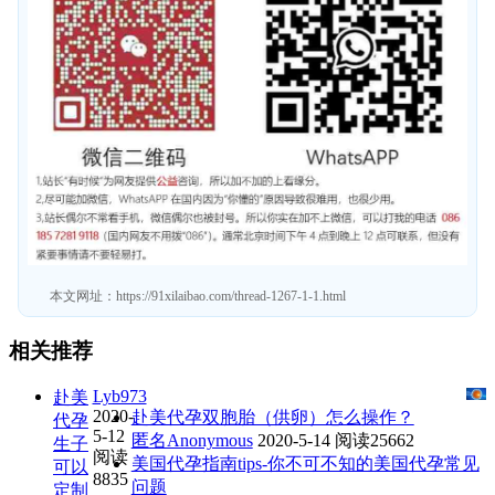
本文网址：
https://91xilaibao.com/thread-1267-1-1.html
相关推荐
Lyb973
赴美
2020-
赴美代孕双胞胎（供卵）怎么操作？
代孕
5-12
匿名Anonymous
2020-5-14
阅读25662
生子
阅读
美国代孕指南tips-你不可不知的美国代孕常见
可以
8835
问题
定制