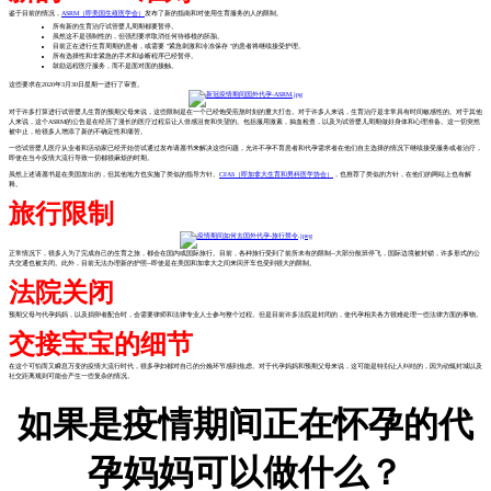
鉴于目前的情况，
ASRM（即美国生殖医学会）
发布了新的指南和对使用生育服务的人的限制。
所有新的生育治疗试管婴儿周期都要暂停。
虽然这不是强制性的，但强烈要求取消任何待移植的胚胎。
目前正在进行生育周期的患者，或需要 "紧急刺激和冷冻保存 "的患者将继续接受护理。
所有选择性和非紧急的手术和诊断程序已经暂停。
鼓励远程医疗服务，而不是面对面的接触。
这些要求在2020年3月30日星期一进行了审查。
对于许多打算进行试管婴儿生育的预期父母来说，这些限制是在一个已经饱受煎熬时刻的重大打击。对于许多人来说，生育治疗是非常具有时间敏感性的。对于其他
人来说，这个ASRM的公告是在经历了漫长的医疗过程后让人倍感沮丧和失望的。包括服用激素，抽血检查，以及为试管婴儿周期做好身体和心理准备。这一切突然
被中止，给很多人增添了新的不确定性和痛苦。
一些试管婴儿医疗从业者和活动家已经开始尝试通过发布请愿书来解决这些问题，允许不孕不育患者和代孕需求者在他们自主选择的情况下继续接受服务或者治疗，
即使在当今疫情大流行导致一切都很麻烦的时期。
虽然上述请愿书是在美国发出的，但其他地方也实施了类似的指导方针。
CFAS（即加拿大生育和男科医学协会）
，也推荐了类似的方针，在他们的网站上也有解
释。
旅行限制
正常情况下，很多人为了完成自己的生育之旅，都会在国内或国际旅行。目前，各种旅行受到了前所未有的限制--大部分航班停飞，国际边境被封锁，许多形式的公
共交通也被关闭。此外，目前无法办理新的护照--即使是在美国和加拿大之间来回开车也受到很大的限制。
法院关闭
预期父母与代孕妈妈，以及捐卵者配合时，会需要律师和法律专业人士参与整个过程。但是目前许多法院是封闭的，使代孕相关各方很难处理一些法律方面的事物。
交接宝宝的细节
在这个可怕而又瞬息万变的疫情大流行时代，很多孕妇都对自己的分娩环节感到焦虑。对于代孕妈妈和预期父母来说，这可能是特别让人纠结的，因为动辄封城以及
社交距离规则可能会产生一些复杂的情况。
如果是疫情期间正在怀孕的代
孕妈妈可以做什么？