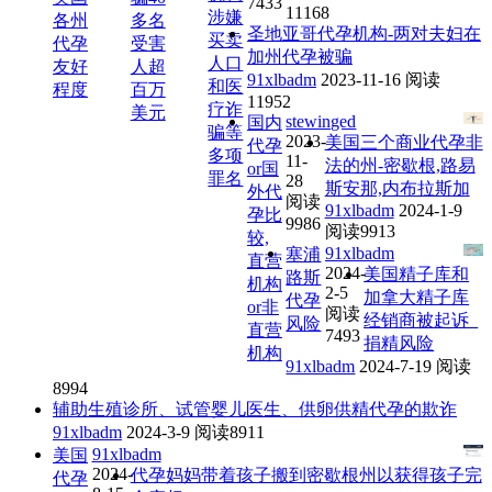
7433
11168
涉嫌
各州
多名
圣地亚哥代孕机构-两对夫妇在
买卖
代孕
受害
加州代孕被骗
人口
友好
人超
91xlbadm
2023-11-16
阅读
和医
程度
百万
11952
疗诈
美元
stewinged
国内
骗等
2023-
美国三个商业代孕非
代孕
多项
11-
法的州-密歇根,路易
or国
罪名
28
斯安那,内布拉斯加
外代
阅读
91xlbadm
2024-1-9
孕比
9986
阅读9913
较,
91xlbadm
塞浦
直营
2024-
美国精子库和
路斯
机构
2-5
加拿大精子库
代孕
or非
阅读
经销商被起诉_
风险
直营
7493
捐精风险
机构
91xlbadm
2024-7-19
阅读
8994
辅助生殖诊所、试管婴儿医生、供卵供精代孕的欺诈
91xlbadm
2024-3-9
阅读8911
91xlbadm
美国
2024-
代孕妈妈带着孩子搬到密歇根州以获得孩子完
代孕