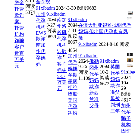
8-15
全亲权
资金
阅读
91xlbadm
2024-3-30
阅读9683
托管
5374
91xlbadm
加州
欺诈
2024-
91xlbadm
南加
代孕
案-
3-27
2024-
在澳大利亚很难找到代孕
州洛
机构
托管
7-31
阅读
妈妈,但出国代孕也有风
杉矶
EWS
机构
阅读
9859
险
欺诈
代孕
诈骗
8067
91xlbadm
2024-8-18
阅读
南加
机构
客户
4854
州代
涉欺
近百
91xlbadm
加州
孕妈
诈
万美
2024-
91xlbadm
俄勒
代孕
妈
客户
元
9-26
2024-
英国
冈州
妈妈
损失
10-2
91xlb
阅读
代孕
代孕
孕期
53.7
2024-
阅读
11109
妈妈
妈妈
患病
万美
10-
6672
欺诈
欺诈
拒绝
29
元
准父
新西
堕胎
阅读
母被
兰准
4617
美国
判刑
父母
加州
代孕
三年
代孕
纠纷
骗子
机构
因诈