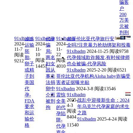
骗客
户
200
万美
元被
判刑
91xlbadm
91xlbadm
91xlbadm
冷冻
代孕
在哥伦比亚代孕旅行安
2024-
2024-
2024-
运输
骗
全吗?注意暴力抢劫绑架和投毒
11-7
11-
11-
胚
局:
91xlbadm
2024-11-25
阅读9758
10
22
阅读
胎,
两名
代孕领域欺诈频发,有时候律师
阅读
阅读
9212
卵子
妇女
也会被骗-代孕风险
14451
4010
或精
因从
91xlbadm
2025-2-20
阅读6521
子到
事非
哥伦比亚代孕机构Aloha baby诈骗受
美国
法捐
害者证据曝光贴
代
卵中
91xlbadm
2024-3-8
阅读13546
91xlbadm
孕-
介而
震惊
2025-
战乱中迎接新生命：2024
FDA
被刑
全美
4-3
要求
年乌克兰代孕家庭的求生
拘
的代
阅读
和运
之路
孕陷
8404
输价
91xlbadm
2025-4-24
阅读
阱-
11540
格
代孕
资金