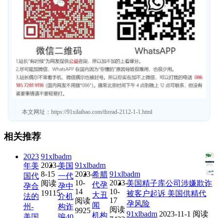
本文网址：
https://91xilaibao.com/thread-2112-1-1.html
相关推荐
2023
91xlbadm
2023-
91xlbadm
年美
美国
8-15
2023-
91xlbadm
希腊
国代
一代
10-
2023-
阅读
美国精子库公司涉嫌欺诈
代孕
孕合
孕中
14
10-
19115
被客户起诉 美国供精代
大丑
法的
介机
17
阅读
孕风险
闻
州-
构诈
阅读
9925
91xlbadm
2023-11-1
阅读
机构
美国
骗40