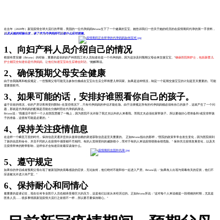
在去年（2020年）新冠疫情全球大流行的早期，美国的一位代孕妈妈Briana生下了一个健康的宝宝。她告诉我们一些关于她的经历的在疫情期间代孕的第一手资料，
以及从她的经验出发，谈了作为代孕妈妈可以做什么应对措施
。
1、向妇产科人员介绍自己的情况
根据布里安娜（Briana）的经验，重要的是你的妇产科医院工作人员知道你是一个代孕妈妈，因为这涉及到预期父母会来交接宝宝。"
确保医院和护士，包括新婴儿
护士都完全知道你是代孕妈妈。让他们知道宝宝出生后谁会到访。
"她解释说。
2、确保预期父母安全健康
由于自我隔离和检疫规定，一些预期父母可能无法参加分娩或在宝宝出生后立即将婴儿带回家。如果是这种情况，制定一个延期交接宝宝的计划是至关重要的。可能
需要授权书。
3、如果可能的话，安排好谁照看你自己的孩子。
鉴于目前的情况，你的产房访客将受到限制--在某些情况下，只有代孕妈妈的伴侣才能在场。由于法律规定所有的代孕妈妈都必须有自己的孩子，这就产生了一个问
题，那就是代孕妈妈的配偶是否能在分娩时陪在代孕妈妈身边。
Briana说："我最后不得不一个人在医院里睡了一晚上，因为医院不允许除了我丈夫以外的人来看我。而我丈夫必须在家带孩子。所以要做好心理准备和/或安排带孩
子的准备，这很有可能是必要的。"
4、保持关注疫情信息
在这样一个瞬息万变的时代，保持信息灵通并坚持从值得信赖的渠道获取信息是至关重要的。 正如Briana指出的那样，"医院的政策常常会发生变化，因为医院得到
了新的信息和命令。并且不同的人在疫情中感受都不尽相同。有的人觉得受到的威胁很小，而对于有的人来说疫情很致命很危险。" 保持关注疫情发展变化，以及关
注疫情带来的附带影响，这样你才会知道目前最应该做什么。
5、遵守规定
如果你的伴侣或者预期父母出现了被新冠肺炎病毒感染的症状，无论如何，他们绝对不能和你一起进入产房。Briana说："如果有人出现与病毒有关的症状，他们不
应该被允许进入待产室。"
6、保持耐心和同情心
最重要的是请记住，现在任何专业医疗人员也都承受着巨大的压力，这是他们以前从未经历过的。正如Briana所说："这对每个人来说都是一段艰难的时期，尤其是
医务人员......很多事情跟新冠疫情大流行之前很不一样，所以要尽量保持耐心。"