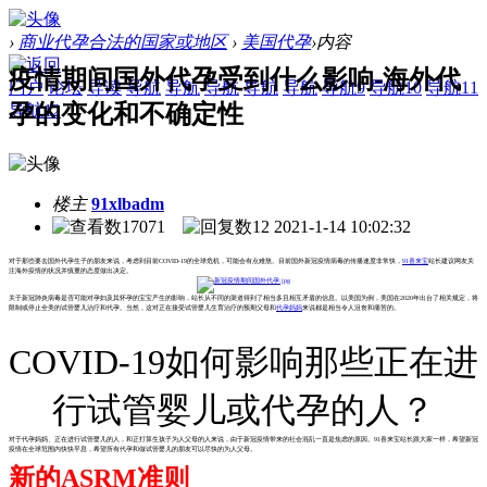
›
商业代孕合法的国家或地区
›
美国代孕
›
内容
疫情期间国外代孕受到什么影响-海外代
门户
论坛
导读
导航
导航
导航
导航
导航
导航9
导航10
导航11
孕的变化和不确定性
导航12
楼主
91xlbadm
17071
12
2021-1-14 10:02:32
对于那些要去国外代孕生子的朋友来说，考虑到目前COVID-19的全球危机，可能会有点难熬。目前国外新冠疫情病毒的传播速度非常快，
91喜来宝
站长建议网友关
注海外疫情的状况并慎重的态度做出决定。
关于新冠肺炎病毒是否可能对孕妇及其怀孕的宝宝产生的影响，站长从不同的渠道得到了相当多且相互矛盾的信息。以美国为例，美国在2020年出台了相关规定，将
限制或停止全美的试管婴儿治疗和代孕。当然，这对正在接受试管婴儿生育治疗的预期父母和
代孕妈妈
来说都是相当令人沮丧和痛苦的。
COVID-19如何影响那些正在进
行试管婴儿或代孕的人？
对于代孕妈妈、正在进行试管婴儿的人，和正打算生孩子为人父母的人来说，由于新冠疫情带来的社会混乱一直是焦虑的原因。91喜来宝站长跟大家一样，希望新冠
疫情在全球范围内快快平息，希望所有代孕和做试管婴儿的朋友可以尽快的为人父母。
新的ASRM准则