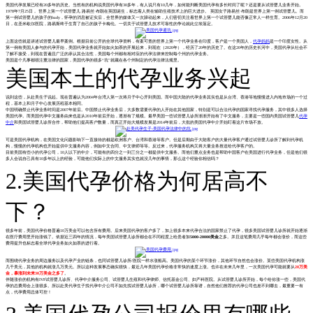
美国代孕发展已经有20多年的历史。当然有的机构说美国代孕有30多年，有人说只有10几年，如何能判断美国代孕有多长时间了呢？还是要从试管婴儿业务开始。
1978年7月25日， 世界上第一个试管婴儿 路易丝·布朗在英国诞生，标志着人类在辅助生殖技术上的巨大进步。 英国女子路易丝·布朗是世界上第一例试管婴儿。而
第一例试管婴儿的孩子的bady，怀孕的消息被证实后，全世界的媒体又一次躁动起来，人们密切关注着世界上第一个试管婴儿能否像正常人一样生育。2006年12月20
日，在圣米歇尔医院，路易斯终于生育了自己的孩子卡梅伦。一切关于试管婴儿技术可靠性的争论就此尘埃落定。
上面这些就是讲述试管婴儿最早案例。根据目前公开的全球代孕资料，有案可查的世界上第一个代孕业务在印度，客户是一个美国人，
代孕妈妈
是一个印度女性。从
第一例有美国人参与的代孕开始，美国代孕业务就开始如火如荼的开展起来，到现在（2020年），经历了20年的历史了。在这20年的历史长河中，美国代孕从社会不
了解不接受，到现在普遍且广泛的承认其合法性，美国每个州都有相对应的代孕法律来控制每个州的代孕业务。
美国是个凡事都很注重法律的国家，美国代孕的很多“坑”就藏在各个州制定的代孕法律法规里。
美国本土的代孕业务兴起
说到这些，从赴美生子说起。现在普遍认为2004年台湾人第一次将月子中心开到美国。而中国大陆的代孕业务其实也是从台湾、香港等地慢慢进入内地市场的一个过
程，基本上和月子中心发展历程基本相同。
中国明确禁止代孕业务时间是2007年前后。中国禁止代孕业务后，大多数需要代孕的人开始在其他国家，特别是可以合法代孕的国家寻找代孕服务，其中很多人选择
美国代孕。而美国代孕中文服务由来也是从2010年前后开始，逐渐有了规模。最早美国一些试管婴儿诊所渐渐开始有了中文服务，主要是一些国内美国试管婴儿
代孕
中介
和美国试管婴儿诊所合作，帮助他们提高客户数量，而真正开始大规模发展是2014年前后，大批的美国代孕中介开始盯着这片市场不放。
可是美国代孕机构，在美国文化问题影响下一直接待的都是欧洲客户、台湾和香港等客户。但是后期由于大陆客户的大量代孕客户通过试管婴儿诊所了解到代孕机
构，慢慢的代孕机构也开始提供中文服务内容，例如中文合同、中文律师等等。反过来，代孕服务机构又将大量业务推送给代孕客户的。
目前美国有些小的代孕公司，10人以下的中介，可能有的四分之一到三分之一都提供中文服务。而他们重点业务也是帮助中国客户在美国进行代孕业务，但是他们很
多人会说自己具有10多年以上的经验，可能他们实际上的中文服务其实也就没几年的事情，那么这个经验你相信吗？
2.美国代孕价格为何居高不
下？
很多年前，美国代孕价格普遍10万美金可以包含所有费用。后来美国代孕的客户多了，加上很多本来代孕合法的国家禁止了代孕，很多美国试管婴儿诊所就开始逐渐
在医疗费用里开始涨钱了。依据近三四年的情况，每年美国试管婴儿诊所都会在不同程度上给患者加
5000-20000美金
之多。并且这笔费用几乎每年都会涨价，而这些
费用提升也标志着全球代孕业务如火如荼的进行着。
而围绕代孕业务的周边服务以及代孕产业的链条，也同试管婴儿诊所/医院一样水涨船高。美国代孕的某个环节涨价，其他环节自然也会涨价。某些美国代孕机构涨
几千美元，其他的机构就涨几万美元。所以这种发展事态确实很快，最近几年美国代孕价格非常快的速度上涨。也许在未来几年里，一次美国代孕可能就要从
20万美
金，暴涨到未来30万美金之多了
。
伴随涨价的机构有IVF试管婴儿诊所、代孕中介服务公司、试管婴儿生殖和代孕律师、信托基金公司、妇产科医院。从试管婴儿诊所开始，每个给你涨一些，美国代
孕的总费用会上涨很多。所以赴美代孕生子找代孕中介公司不如先找试管婴儿诊所，哪个试管婴儿诊所靠谱，自然他们推荐的代孕公司也差不到哪去，最重要一有
点，代孕费用总体可控！