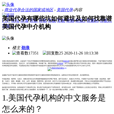
›
商业代孕合法的国家或地区
›
美国代孕
›
内容
美国代孕有哪些坑如何避坑及如何找靠谱
门户
论坛
导读
导航
导航
导航
导航
导航
导航9
导航10
导航11
美国代孕中介机构
导航12
楼主
劲浪
17351
25
2020-11-26 10:13:38
当我们考虑去国外代孕时，总是免不了对比不同国家的代孕费用价格和法律情况。你会发现
美国代孕
价格比俄罗斯乌克兰格鲁吉亚等国贵很多，可是可能却只有美国
代孕比较适合你的情况。无奈之中，你只好慢慢存钱。等存够了钱，再联系美国的
代孕机构
。对于大多数赴美代孕生子的中国人来说，找到一家提供中文服务的美国
代孕机构是非常必要的。可是很多赴美生子的朋友却不知道提供中文服务的美国代孕公司/中心与其他普通代孕公司/中心有什么不同。
这篇帖子是关于提供中文服务的美国代孕机构和不提供中文服务的美国代孕机构的区别，如果你正打算去美国代孕，也许能帮到你。
中国是美国、俄罗斯、乌克兰、格鲁吉亚等合法代孕国家增速最快的代孕客户群体。据不完全统计，依据2012年开始，中国客户去全球多个国家（包括美国、俄罗
斯、乌克兰、泰国、柬埔寨、日本、台湾、新加坡、墨西哥等）进行代孕，其中不少为非法海外代孕，形成逐年增长趋势。乃至2015年依据美国代孕客户可以高达1
万多例以上。平均每一家代孕公司可以接待中国客户几百例。甚至有的代孕公司接纳客户达到900例之多，中国人赴国外代孕的规模之大可想而知。
如此庞大的代孕市场，自然就成为了兵家必争之地，那么客户自然也成为了待宰的羔羊。身为医生出身，在私下里跟很多人士交流过太多意见。再加上对生殖医学方
面的了解，深知很多大家在市面上鲜为人知的案例，给大家整理一下，说一说让海外同胞少走弯路，少跳坑。
1.美国代孕机构的中文服务是
怎么来的？