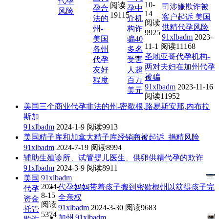
代孕
10-
阅读
司涉嫌欺诈被
孕合
孕中
风险
14
19115
客户起诉 美国
法的
介机
阅读
供精代孕风险
州-
构诈
9925
91xlbadm
2023-
美国
骗40
11-1
阅读11168
各州
多名
圣地亚哥代孕机构-
代孕
受害
两对夫妇在加州代孕
友好
人超
被骗
程度
百万
91xlbadm
2023-11-16
美元
阅读11952
美国三个商业代孕非法的州-密歇根,路易斯安那,内布拉
斯加
91xlbadm
2024-1-9
阅读9913
美国精子库和加拿大精子库经销商被起诉_捐精风险
91xlbadm
2024-7-19
阅读8994
辅助生殖诊所、试管婴儿医生、供卵供精代孕的欺诈
91xlbadm
2024-3-9
阅读8911
91xlbadm
美国
2024-
代孕妈妈带着孩子搬到密歇根州以获得孩子完
代孕
8-15
全亲权
资金
阅读
91xlbadm
2024-3-30
阅读9683
托管
5374
91xlbadm
加州