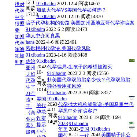
12-1
91xlbadm
2021-12-4
阅读14667
找对
阅读
加拿大代孕VS美国代孕如何选？
代孕
17138
91xlbadm
2021-12-16
阅读14370
中介
骗子代孕机构的套路 美国加州圣地亚哥代孕诈骗案
很重
91xlbadm
2022-6-2
阅读12473
要
华人中介可真黑
加州
hans
2022-4-6
阅读22491
代孕
密歇根州代孕法-美国代孕风险
诈骗
91xlbadm
2023-1-16
阅读8488
犯被
91xlbadm
佐治
判刑
2022-
代孕骗局-生孩子的希望被毁灭
亚州
10-
91xlbadm
2023-2-3
阅读15556
夫妇
30
赴美国代孕双胞胎多少钱？代孕双胞胎
代孕
阅读
额外费用和风险
生了
10142
91xlbadm
2023-3-30
阅读18327
21个
91xlbadm
美国
孩
2023-
代孕找大机构就靠谱?美国马里兰代
的代
子-
4-11
孕黑中介诈骗客户
孕欺
《商
阅读
91xlbadm
2023-6-19
阅读11691
诈案
业内
14083
2023
91xlbadm
提示
幕》
2023-
91xlbadm
年美
美国
小心
爆料
8-15
2023-
美国精子库公
国代
一代