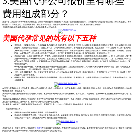
3.美国代孕公司报价里有哪些
费用组成部分？
先说一下，美国做一次代孕有哪几大块组成。大致分为医疗费用+捐卵捐精+代孕业务+生活住宿翻译陪同等。目前自卵做一次合理价格应该是15-17万美金之间，而供
卵需要17-20万美金之间。医疗费用有哪些，我这里就不多说了。而代孕费用我帮大家“泡洗”一下，让大家更能理解坑在哪里！
代孕母亲报酬+代孕保险+辅助生殖律师+代孕机构服务费+心理辅导等。
美国代孕常见的坑有以下五种
美国代母（也是最大的坑），也是花钱最多的就是代孕母亲的费用。代孕母亲分不同州，如果在本州找代母不会添加任何费用，但是如果它州找会添
加费用（虽然有时候报价便宜）。而且还有一点，它州的代母在它州生产，孩子就要遵循它州的法律。所以很多州不一样，法律不同，孩子最终的归
属权可能也不一样，后期会有很多不必要的麻烦。其次代母是否上班，如果上班需要补偿（真是法制的国家呀）代母吃穿住用行，你要全包，这些还
不够，如果遇到流产，那么很多自卵的客户可就惨了，你们不仅要重新复出更多的钱，而且还得继续踏上重新取卵的过程。
美国代孕保险，上保险可是有学问的一件事情。比如很多公司不会让代母上奥巴马保险（目前在美国奥巴马保险是11月1日-1月31日之间购买，每个季
度交1800美金可以保代母整个妇产周期，包括去医院基本所有医疗费用，你要知道美国医疗费用是全球贵的出奇的国家），上了这个保险客户可以为
此节省将近2万美金的费用。就是这样很多与妇产科医院有联系的代孕公司会不提这个保险的事情，等你要让他们给代母上的时候他们也会推脱，这
些事情都有发生。
代孕机构服务费/代理费。代孕机构的服务费/代理费一般是固定价格，里面包括哪些服务，其实所有代孕公司都不会仔细写清楚，就算写清楚他也不
会给你讲明白。（所以就是那句话，既然你选择，你就要承受住）
合同，这块是最重要的一块，很多有中文中介的公司，不会明确指出让你看英文合同。而真正到法院上，美国法院不会认可中文合同。所以看好你的
英文合同，这点非常重要。
代孕付款流程。很多美国代孕机构要求先交钱看捐卵者，后交钱看捐卵者。这块需要注意，主要看是否能给找到合适的代母，如果能找到在交钱，这
点特别重要。
在美国代孕流程中其他方面的费用，基本就不会遇到什么大坑了，就算有也是一些无关痛痒的小问题。虽然美国代孕价格贵些，但是起码在合理收费范围内，你也不
需要太多注意，交钱就是了。
所以选择一家合适的美国代孕中介公司确实不容易，不是一天半天的时间就可以搞定的事情。从付款方式，代母保险，选择代母等多方面都是衡量一家代孕公司才是
王道。
美国代孕发展最成熟的是加州，很多国内赴美代孕生子的客户都会优先考虑加州代孕。在现今的加州，伊利诺州和内华达州，经过州政府立法规范后的代孕业的确是
正在变得越来越正规，越来越可靠。代孕相关操作流程也越来越规范化。
其次最重要一点提醒广大打算去美国代孕的朋友们，无论哪国代孕，一分钱一分货的基本原则在美国是非常有效的。
——写这次文章的目的，
是很多人都在询问大洋彼岸代孕事情，想了想有感而发.
很多代孕公司打着直营公司，打着有中文服务就出来忽悠。这篇文章主要是希望能让国内客户让国外代孕中介公司不要怎么神秘，很多美国代孕的坑
都能让大家一一躲开。最后祝愿大家早日抱回自己的孩子顺利回国。
最后要说的是：本文不是广告，我以前在
91喜来宝
发帖多次都没审核通过，希望这次发帖站长给通过审核。更希望本文能对所有考虑去美国代孕又不知道怎么着可靠
的美国代孕机构的朋友一点帮助，希望大家的美国代孕生子之旅尽量少踩坑。