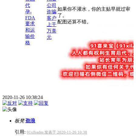
代
公司
如果你不灌水，你的主贴早就过审
孕-
诈骗
了。
FDA
客户
配图还算不错。
要求
上千
和运
万美
输价
元
格
2020-11-26 10:38:24
板凳
劲浪
引用:
91xlbadm 发表于 2020-11-26 10:38