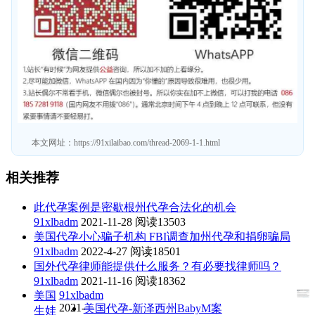
本文网址：
https://91xilaibao.com/thread-2069-1-1.html
相关推荐
此代孕案例是密歇根州代孕合法化的机会
91xlbadm
2021-11-28
阅读13503
美国代孕小心骗子机构 FBI调查加州代孕和捐卵骗局
91xlbadm
2022-4-27
阅读18501
国外代孕律师能提供什么服务？有必要找律师吗？
91xlbadm
2021-11-16
阅读18362
91xlbadm
美国
2021-
美国代孕-新泽西州BabyM案
生娃