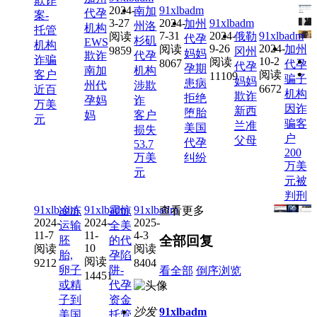
欺诈
2024-
91xlbadm
南加
代孕
案-
3-27
2024-
91xlbadm
加州
州洛
机构
托管
7-31
2024-
91xlbadm
阅读
俄勒
代孕
杉矶
EWS
机构
9-26
2024-
阅读
加州
9859
冈州
妈妈
欺诈
代孕
诈骗
10-2
阅读
8067
代孕
代孕
孕期
南加
机构
客户
阅读
11109
骗子
妈妈
患病
州代
涉欺
6672
近百
机构
欺诈
拒绝
孕妈
诈
万美
因诈
新西
堕胎
妈
客户
元
骗客
兰准
美国
损失
户
父母
代孕
53.7
200
万美
纠纷
万美
元
元被
判刑
91xlbadm
91xlbadm
91xlbadm
冷冻
震惊
查看更多
2024-
2024-
2025-
运输
全美
11-7
11-
4-3
全部回复
胚
的代
10
阅读
阅读
胎,
孕陷
阅读
9212
8404
卵子
阱-
看全部
倒序浏览
14451
或精
代孕
子到
资金
沙发
91xlbadm
美国
托管