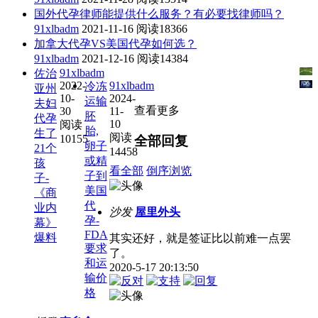
国外代孕律师能提供什么服务？有必要找律师吗？
91xlbadm
2021-11-16
阅读18366
加拿大代孕VS美国代孕如何选？
91xlbadm
2021-12-16
阅读14384
91xlbadm
佐治
2022-
91xlbadm
冷冻
亚州
10-
2024-
运输
夫妇
查看更多
30
11-
胚
代孕
10
阅读
胎,
生了
阅读
10155
全部回复
卵子
21个
14458
或精
孩
看全部
倒序浏览
子到
子-
美国
《商
代
业内
沙发
屋里外头
孕-
幕》
FDA
爆料
其实还好，就是签证比以前难一点罢
要求
了。
和运
2020-5-17 20:13:50
输价
格