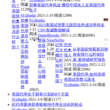
友
阅读
郑爽美国代孕风波 哪些中国名人在美国代孕
吗？
11290
生子
美国
91xlbadm
2021-1-19
阅读12986
疫情
91xlbadm
郑爽
的真
2021-
2023美国试管婴儿医院诊所成功率排名
美国
实情
1-21
CDC权威数据解读
代孕
况是
阅读
DanielBrooks
2021-1-22
阅读46961
遗弃
什么
12028
NiouNoNo
辉瑞
婴儿
样
2021-
过年
悲伤
疫苗
引发
的？
1-28
从美国疫情看新冠肺
后大
的永
好像
互联
阅读
炎疫情什么时候结
概什
强人
没什
网批
17251
束-麦肯锡研究报告
2021-
么时
么
评
2-19
91xlbadm
2021-2-22
候可
用，
Prada
阅读
阅读22082
以去
受影
心情
8628
美国代孕-如何选择
美
响股
很糟
美国试管婴儿医生
国？
价重
糕
91xlbadm
2021-2-24
阅读
挫
20621
美国代孕生子财务计划的8个方面
91xlbadm
2021-3-9
阅读11177
此代孕案例是密歇根州代孕合法化的机会
91xlbadm
2021-11-28
阅读13514