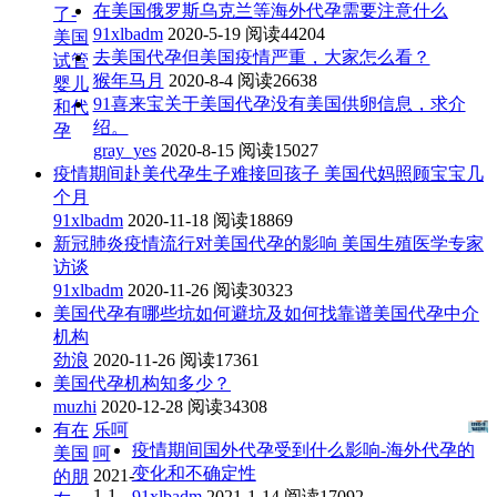
在美国俄罗斯乌克兰等海外代孕需要注意什么
了-
91xlbadm
2020-5-19
阅读44204
美国
去美国代孕但美国疫情严重，大家怎么看？
试管
猴年马月
2020-8-4
阅读26638
婴儿
91喜来宝关于美国代孕没有美国供卵信息，求介
和代
绍。
孕
gray_yes
2020-8-15
阅读15027
疫情期间赴美代孕生子难接回孩子 美国代妈照顾宝宝几
个月
91xlbadm
2020-11-18
阅读18869
新冠肺炎疫情流行对美国代孕的影响 美国生殖医学专家
访谈
91xlbadm
2020-11-26
阅读30323
美国代孕有哪些坑如何避坑及如何找靠谱美国代孕中介
机构
劲浪
2020-11-26
阅读17361
美国代孕机构知多少？
muzhi
2020-12-28
阅读34308
有在
乐呵
疫情期间国外代孕受到什么影响-海外代孕的
美国
呵
变化和不确定性
2021-
的朋
1-1
91xlbadm
2021-1-14
阅读17092