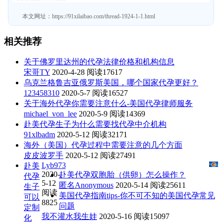
本文网址：
https://91xilaibao.com/thread-1924-1-1.html
相关推荐
关于佛罗里达州的代孕法律价格和机构信息
宋哥TY
2020-4-28
阅读17617
乌克兰格鲁吉亚俄罗斯美国，哪个国家代孕更好？
123458310
2020-5-7
阅读16527
关于海外代孕你需要注意什么-美国代孕律师服务
michael_von_lee
2020-5-9
阅读14369
赴美代孕生子为什么需要找代孕中介机构
91xlbadm
2020-5-12
阅读32171
海外（美国）代孕过程中需要注意的几个方面
皮皮波罗手
2020-5-12
阅读27491
Lyb973
赴美
2020-
赴美代孕双胞胎（供卵）怎么操作？
代孕
5-12
匿名Anonymous
2020-5-14
阅读25611
生子
阅读
美国代孕指南tips-你不可不知的美国代孕常见
可以
8825
问题
定制
我不灌水我生娃
2020-5-16
阅读15097
化