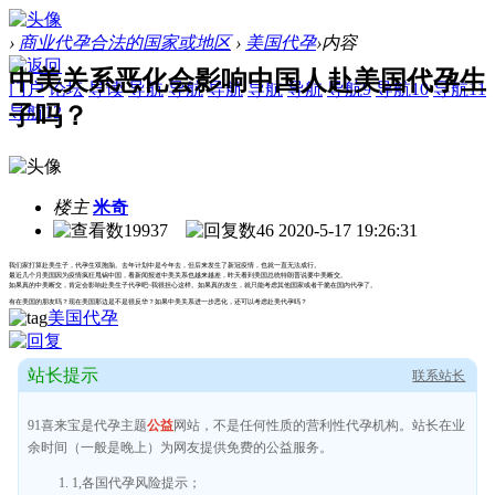
›
商业代孕合法的国家或地区
›
美国代孕
›
内容
中美关系恶化会影响中国人赴美国代孕生
门户
论坛
导读
导航
导航
导航
导航
导航
导航9
导航10
导航11
子吗？
导航12
楼主
米奇
19937
46
2020-5-17 19:26:31
我们家打算赴美生子，代孕生双胞胎。去年计划中是今年去，但后来发生了新冠疫情，也就一直无法成行。
最近几个月美国因为疫情疯狂甩锅中国，看新闻报道中美关系也越来越差，昨天看到美国总统特朗普说要中美断交。
如果真的中美断交，肯定会影响赴美生子代孕吧~我很担心这样。如果真的发生，就只能考虑其他国家或者干脆在国内代孕了。
有在美国的朋友吗？现在美国那边是不是很反华？如果中美关系进一步恶化，还可以考虑赴美代孕吗？
美国代孕
站长提示
联系站长
91喜来宝是代孕主题
公益
网站，不是任何性质的营利性代孕机构。站长在业
余时间（一般是晚上）为网友提供免费的公益服务。
1,各国代孕风险提示；