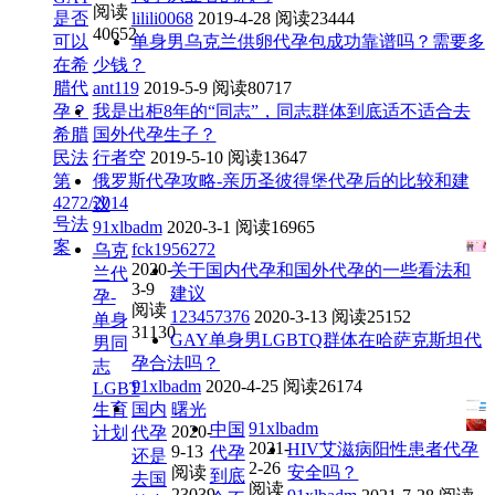
阅读
是否
lilili0068
2019-4-28
阅读23444
40652
可以
单身男乌克兰供卵代孕包成功靠谱吗？需要多
在希
少钱？
腊代
ant119
2019-5-9
阅读80717
孕？
我是出柜8年的“同志”，同志群体到底适不适合去
希腊
国外代孕生子？
民法
行者空
2019-5-10
阅读13647
第
俄罗斯代孕攻略-亲历圣彼得堡代孕后的比较和建
4272/2014
议
号法
91xlbadm
2020-3-1
阅读16965
案
fck1956272
乌克
2020-
关于国内代孕和国外代孕的一些看法和
兰代
3-9
建议
孕-
阅读
123457376
2020-3-13
阅读25152
单身
31130
GAY单身男LGBTQ群体在哈萨克斯坦代
男同
孕合法吗？
志
91xlbadm
2020-4-25
阅读26174
LGBT
生育
国内
曙光
91xlbadm
中国
2020-
计划
代孕
2021-
HIV艾滋病阳性患者代孕
9-13
代孕
还是
2-26
阅读
安全吗？
到底
去国
阅读
23039