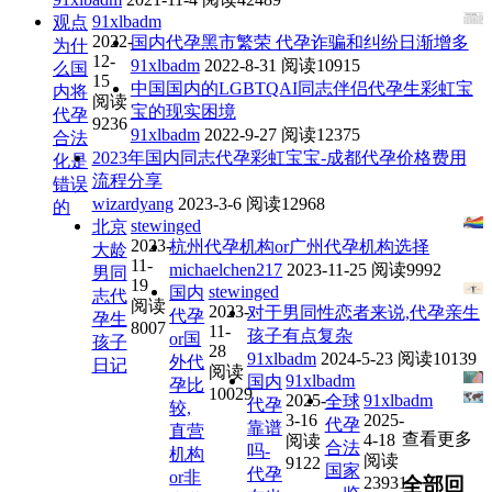
91xlbadm
观点
2022-
国内代孕黑市繁荣 代孕诈骗和纠纷日渐增多
为什
12-
91xlbadm
2022-8-31
阅读10915
么国
15
中国国内的LGBTQAI同志伴侣代孕生彩虹宝
内将
阅读
宝的现实困境
代孕
9236
91xlbadm
2022-9-27
阅读12375
合法
2023年国内同志代孕彩虹宝宝-成都代孕价格费用
化是
流程分享
错误
wizardyang
2023-3-6
阅读12968
的
stewinged
北京
2023-
杭州代孕机构or广州代孕机构选择
大龄
11-
michaelchen217
2023-11-25
阅读9992
男同
19
stewinged
国内
志代
阅读
2023-
对于男同性恋者来说,代孕亲生
代孕
孕生
8007
11-
孩子有点复杂
or国
孩子
28
91xlbadm
2024-5-23
阅读10139
外代
日记
阅读
91xlbadm
国内
孕比
10029
2025-
91xlbadm
全球
代孕
较,
3-16
2025-
代孕
靠谱
直营
查看更多
4-18
阅读
合法
吗-
机构
阅读
9122
国家
代孕
or非
23931
全部回