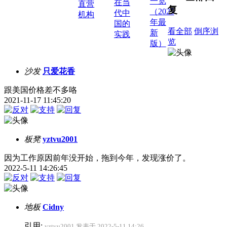
一览
在当
直营
复
（2025
代中
机构
年最
国的
看全部
倒序浏
新
实践
览
版）
沙发
只爱花香
跟美国价格差不多咯
2021-11-17 11:45:20
板凳
yztvu2001
因为工作原因前年没开始，拖到今年，发现涨价了。
2022-5-11 14:26:45
地板
Cidny
引用:
yztvu2001 发表于 2022-5-11 14:26