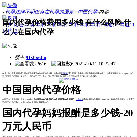
›
代孕法律不明但存在代孕的国家
›
中国代孕
›
内容
国内代孕价格费用多少钱 有什么风险 什
门户
论坛
导读
导航
导航
导航
导航
导航
导航9
导航10
导航11
么人在国内代孕
导航12
楼主
91xlbadm
22616
6
2021-10-11 10:22:47
在庞大的代孕需求驱动下，国内代孕服务正在快速蓬勃的发展，很多中国
代孕妈妈
通过提供代孕服务来谋生和缓解生活中的压力。澎湃新闻网站（The Paper）进行
了为期两个月的调查，提供了一个国内地下代孕业务的一瞥。尽管中国禁止代孕，但仍然有很多贫穷妇女做代孕妈妈。
中国国内代孕价格
中国国内代孕多少钱？目前（2021年）
在中国国内的代孕价格为35万人民币到90万人民币。
代孕中介
通过检测胚胎的基因（PGS/PGD）来鉴别婴儿的性别，或者流产
不想要的性别的婴儿，这两种做法在中国国内都是非法的。
国内代孕妈妈报酬是多少钱-20
万元人民币