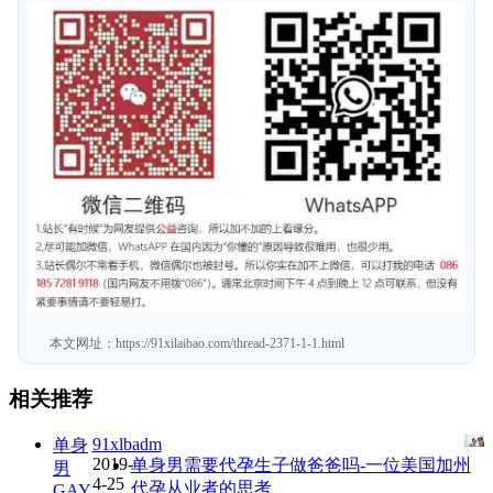
本文网址：
https://91xilaibao.com/thread-2371-1-1.html
相关推荐
91xlbadm
单身
2019-
单身男需要代孕生子做爸爸吗-一位美国加州
男
4-25
代孕从业者的思考
GAY