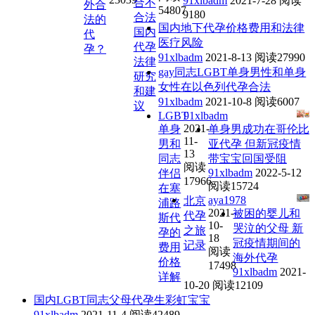
91xlbadm
2021-7-28
阅读
合不
外合
54807
9180
合法
法的
国内地下代孕价格费用和法律
国内
代
医疗风险
代孕
孕？
91xlbadm
2021-8-13
阅读27990
法律
gay同志LGBT单身男性和单身
研究
女性在以色列代孕合法
和建
91xlbadm
2021-10-8
阅读6007
议
LGBT
91xlbadm
2021-
单身
单身男成功在哥伦比
11-
男和
亚代孕 但新冠疫情
13
同志
带宝宝回国受阻
阅读
91xlbadm
2022-5-12
伴侣
17966
阅读15724
在塞
aya1978
北京
浦路
2021-
被困的婴儿和
代孕
斯代
10-
哭泣的父母 新
之旅
孕的
18
冠疫情期间的
记录
费用
阅读
海外代孕
价格
17498
91xlbadm
2021-
详解
10-20
阅读12109
国内LGBT同志父母代孕生彩虹宝宝
91xlbadm
2021-11-4
阅读42489