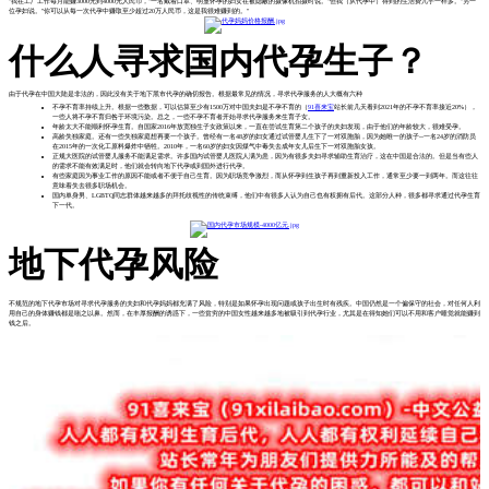
"我在工厂工作每月能赚3000元到4000元人民币，"一名戴着口罩、明显怀孕的妇女在被隐蔽的摄像机拍摄时说。"但我（从代孕中）得到的生活费几乎一样多。"另一
位孕妇说。"你可以从每一次代孕中赚取至少超过20万人民币，这是我很难赚到的。"
什么人寻求国内代孕生子？
由于代孕在中国大陆是非法的，因此没有关于地下黑市代孕的确切报告。根据最常见的情况，寻求代孕服务的人大概有六种
不孕不育率持续上升。根据一些数据，可以估算至少有1500万对中国夫妇是不孕不育的（
91喜来宝
站长前几天看到2021年的不孕不育率接近20%），
一些人将不孕不育归咎于环境污染。总之，一些不孕不育者开始寻求代孕服务来生育子女。
年龄太大不能顺利怀孕生育。自国家2016年放宽独生子女政策以来，一直在尝试生育第二个孩子的夫妇发现，由于他们的年龄较大，很难受孕。
高龄失独家庭。还有一些失独家庭想再要一个孩子。曾经有一名48岁的妇女通过试管婴儿生下了一对双胞胎，因为她唯一的孩子--一名24岁的消防员
在2015年的一次化工原料爆炸中牺牲。2010年，一名60岁的妇女因煤气中毒失去成年女儿后生下一对双胞胎女孩。
正规大医院的试管婴儿服务不能满足需求。许多国内试管婴儿医院人满为患，因为有很多夫妇寻求辅助生育治疗，这在中国是合法的。但是当有些人
的需求不能有效满足时，他们就会转向地下代孕或到国外进行代孕。
有些家庭因为事业工作的原因不能或者不便于自己生育。因为职场竞争激烈，而从怀孕到生孩子再到重新投入工作，通常至少要一到两年。而这往往
意味着失去很多职场机会。
国内单身男、LGBTQ同志群体越来越多的拜托歧视性的传统束缚，他们中有很多人认为自己也有权拥有后代。这部分人种，很多都寻求通过代孕生育
下一代。
地下代孕风险
不规范的地下代孕市场对寻求代孕服务的夫妇和代孕妈妈都充满了风险，特别是如果怀孕出现问题或孩子出生时有残疾。中国仍然是一个偏保守的社会，对任何人利
用自己的身体赚钱都是嗤之以鼻。然而，在丰厚报酬的诱惑下，一些贫穷的中国女性越来越多地被吸引到代孕行业，尤其是在得知她们可以不用和客户睡觉就能赚到
钱之后。