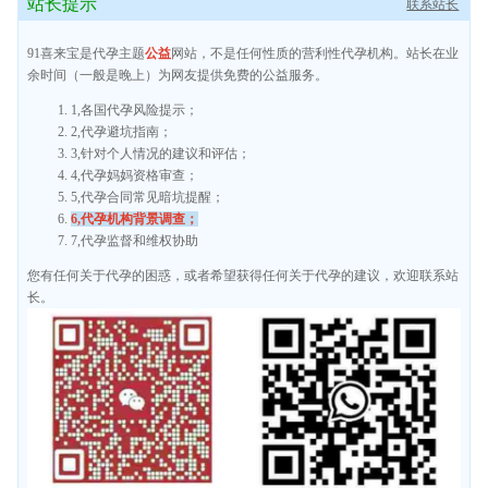
站长提示
联系站长
91喜来宝是代孕主题
公益
网站，不是任何性质的营利性代孕机构。站长在业
余时间（一般是晚上）为网友提供免费的公益服务。
1,各国代孕风险提示；
2,代孕避坑指南；
3,针对个人情况的建议和评估；
4,代孕妈妈资格审查；
5,代孕合同常见暗坑提醒；
6,代孕机构背景调查；
7,代孕监督和维权协助
您有任何关于代孕的困惑，或者希望获得任何关于代孕的建议，欢迎联系站
长。