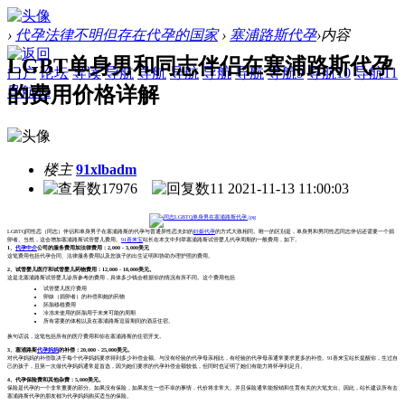
›
代孕法律不明但存在代孕的国家
›
塞浦路斯代孕
›
内容
LGBT单身男和同志伴侣在塞浦路斯代孕
门户
论坛
导读
导航
导航
导航
导航
导航
导航9
导航10
导航11
的费用价格详解
导航12
楼主
91xlbadm
17976
11
2021-11-13 11:00:03
LGBTQ同性恋（同志）伴侣和单身男子在塞浦路斯的代孕与普通异性恋夫妇的
妊娠代孕
的方式大致相同。唯一的区别是，单身男和男同性恋同志伴侣还需要一个捐
卵者。当然，这会增加塞浦路斯试管婴儿费用。
91喜来宝
站长在本文中列举塞浦路斯试管婴儿代孕周期的一般费用，如下。
1、
代孕中介
公司的服务费用加法律费用：2,000 - 3,000美元
这笔费用包括代孕合同、法律服务费用以及您孩子的出生证明和协助办理护照的费用。
2、试管婴儿医疗和试管婴儿药物费用：12,000 - 18,000美元。
这是北塞浦路斯试管婴儿诊所参考的费用，具体多少钱会根据你的情况有所不同。这个费用包括
试管婴儿医疗费用
卵妹（捐卵者）的补偿和她的药物
胚胎移植费用
冷冻未使用的胚胎用于未来可能的周期
所有需要的体检以及在塞浦路斯逗留期间的酒店住宿。
换句话说，这笔包括所有的医疗费用和你在塞浦路斯的住宿开支。
3、塞浦路斯
代孕妈妈
的补偿：20,000 - 25,000美元。
对代孕妈妈的补偿取决于每个代孕妈妈要求得到多少补偿金额。与没有经验的代孕母亲相比，有经验的代孕母亲通常要求更多的补偿。91喜来宝站长提醒你，生过自
己的孩子，且第一次做代孕妈妈通常是首选，因为她们要求的代孕补偿金额较低，但同时也证明了她们有能力将怀孕到足月。
4、代孕保险费和其他杂费：5,000美元。
保险是代孕的一个非常重要的部分。如果没有保险，如果发生一些不幸的事情，代价将非常大。并且保险通常能报销和生育有关的大笔支出。因此，站长建议所有去
塞浦路斯代孕的朋友都为代孕妈妈购买适当的保险。