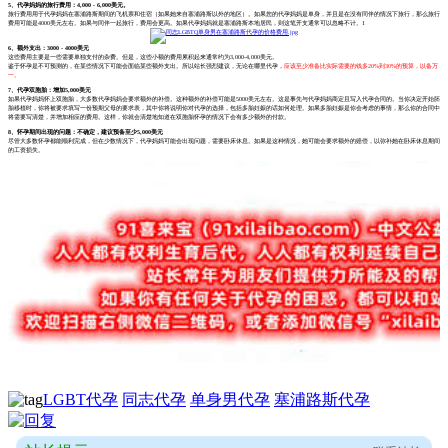
5、代孕妈妈的旅行费用：4,000 - 6,000美元。
旅行费用用于代孕妈妈在塞浦路斯期间的飞机票和住宿（如果她来自塞浦路斯以外的地区）。如果您的代孕妈妈是单身，并且是在没有同伴的情况下旅行，那么旅行
费用可能是4000美元左右。如果与同伴一起旅行，费用会更高。如果代孕妈妈就是塞浦路斯本地居民，则这笔开支通常可以忽略不计。1
6、额外支出：3000 - 4000美元
这些费用主要是一些需要单独支付的杂费。但是，这些小额的费用累积起来通常约为3,000-4,000美元。
鉴于怀孕是不可预测的，在某些情况下可能会面临某些额外支出。所以站长强烈建议，无论在哪里代孕，
应该至少准备比实际需要的钱多20%到30%的预算，以备万
一。
7、代孕双胞胎：增加5,000美元
如果代孕妈妈怀上双胞胎，大多数代孕妈妈会要求额外的补偿。这种额外的补偿可能是5000美元左右。这是事先与代孕妈妈商定且写入代孕合同的。当你决定开始胚
胎移植时，你将被要求填写一份预期父母的要求表，其中你将说明你对代孕的选择，包括多胎妊娠的话如何处理。如果多胎妊娠是你会考虑的事情，那么你的合同中
将需要写清楚，并增加相应的费用。这样，你就会清楚地知道在双胞胎怀孕的情况下会有多少额外的付款。
8、怀孕期间出现的问题：不确定，建议预备至少5,000美元
尽管大多数怀孕都能顺利完成，但在少数情况下，代孕妈妈可能会出现问题，需要卧床休息。如果是这种情况，她可能会要求额外的赔偿，以弥补她在卧床休息期间
的工资损失。
LGBT代孕
同志代孕
单身男代孕
塞浦路斯代孕