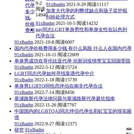
9-2
91xlbadm
2021-9-29
阅读11117
代孕
阅读
加拿大代孕的利弊优缺点和孩子监护权
多少
14940
纠纷处理方式
钱-
91xlbadm
2021-10-5
阅读14232
价格
gay同志LGBT单身男性和单身女性在以色列
费用
代孕合法
91xlbadm
2021-10-8
阅读6007
国内代孕价格费用多少钱 有什么风险 什么人在国内代孕
91xlbadm
2021-10-11
阅读22609
单身男成功在哥伦比亚代孕 但新冠疫情带宝宝回国受阻
91xlbadm
2022-5-12
阅读15724
LGBT同志代孕如何寻找靠谱代孕中介
91xlbadm
2022-1-18
阅读15739
单身男LGBTQ同性恋伴侣在南非代孕合法
91xlbadm
2022-7-14
阅读8456
塞浦路斯代孕法律问题与塞浦路斯代孕避坑指南
91xlbadm
2022-11-26
阅读7767
中国国内的LGBTQAI同志伴侣代孕生彩虹宝宝的现实困
境
91xlbadm
2022-9-27
阅读12375
91xlbadm
研究