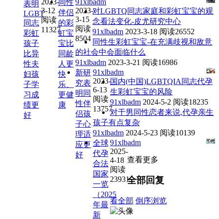
2023-
91xlbadm
同性
表明
3-12
2023-
对LGBTQ同志家庭和彩虹宝宝的观
伴侣
LGBT
3-15
阅读
念看法变化-皮尤研究中心
同志
的彩
阅读
11327
91xlbadm
2023-3-18
阅读26552
彩虹
虹宝
8504
同性生彩虹宝宝-在充满歧视和敌意
孩子
宝比
的社会中会面临什么
比异
同龄
91xlbadm
2023-3-21
阅读16986
性夫
人更
91xlbadm
新研
妇孩
快
2023-
国内(中国)LGBTQIA同志代孕
究表
子学
乐、
6-13
生彩虹宝宝的风险
明同
习成
更健
阅读
91xlbadm
2024-5-2
阅读18235
性伴
绩更
康
13757
对于男同性恋者来说,代孕亲生
侣孩
好
孩子有点复杂
子心
91xlbadm
2024-5-23
阅读10139
理适
91xlbadm
全球
应更
2025-
代孕
好
查看更多
4-18
合法
阅读
国家
23931
全部回复
一览
（2025
看全部
倒序浏览
年最
新