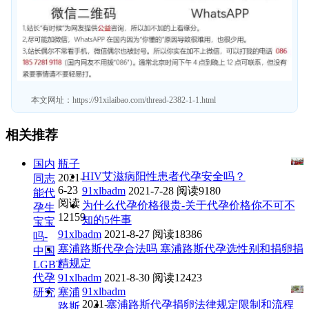
本文网址：
https://91xilaibao.com/thread-2382-1-1.html
相关推荐
国内
瓶子
HIV艾滋病阳性患者代孕安全吗？
2021-
同志
6-23
91xlbadm
2021-7-28
阅读9180
能代
阅读
为什么代孕价格很贵-关于代孕价格你不可不
孕生
12159
知的5件事
宝宝
91xlbadm
2021-8-27
阅读18386
吗-
塞浦路斯代孕合法吗 塞浦路斯代孕选性别和捐卵捐
中国
精规定
LGBT
代孕
91xlbadm
2021-8-30
阅读12423
91xlbadm
研究
塞浦
2021-
塞浦路斯代孕捐卵法律规定限制和流程
路斯