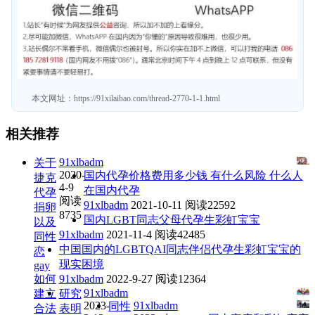
本文网址：
https://91xilaibao.com/thread-2770-1-1.html
相关推荐
91xlbadm
关于
2020-
国内代孕价格费用多少钱 有什么风险 什么人
捷克
4-9
在国内代孕
代孕
阅读
91xlbadm
2021-10-11
阅读22592
捐卵
8735
国内LGBT同志父母代孕生彩虹宝宝
以及
91xlbadm
2021-11-4
阅读42485
同性
中国国内的LGBTQAI同志伴侣代孕生彩虹宝宝的
恋
现实困境
gay
如何
91xlbadm
2022-9-27
阅读12364
91xlbadm
建立
研究
2023-
91xlbadm
同性
合法
表明