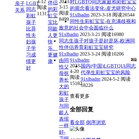
3-12
2023-
对LGBTQ同志家庭和彩虹宝宝
伴侣
LGBT
亲子
3-15
阅读
的观念看法变化-皮尤研究中心
同志
的彩
关系
阅读
11317
91xlbadm
2023-3-18
阅读26544
彩虹
虹宝
8499
同性生彩虹宝宝-在充满歧视和
孩子
宝比
敌意的社会中会面临什么
比异
同龄
91xlbadm
2023-3-21
阅读16980
性夫
人更
同志生孩子对孩子是好是坏-欧洲同
妇孩
快
性伴侣养育彩虹宝宝研究
子学
乐、
91xlbadm
2023-3-24
阅读10206
习成
更健
91xlbadm
由同
绩更
康
2023-
国内(中国)LGBTQIA同志
性父
好
4-20
代孕生彩虹宝宝的风险
母抚
阅读
91xlbadm
2024-5-2
阅读
养长
15182
18226
大的
彩虹
查看更多
孩子
与同
全部回复
龄人
表现
看全部
倒序浏览
一样
好-
卫报