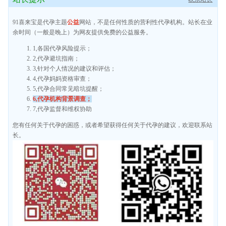
91喜来宝是代孕主题
公益
网站，不是任何性质的营利性代孕机构。站长在业
余时间（一般是晚上）为网友提供免费的公益服务。
1,各国代孕风险提示；
2,代孕避坑指南；
3,针对个人情况的建议和评估；
4,代孕妈妈资格审查；
5,代孕合同常见暗坑提醒；
6,代孕机构背景调查；
7,代孕监督和维权协助
您有任何关于代孕的困惑，或者希望获得任何关于代孕的建议，欢迎联系站
长。