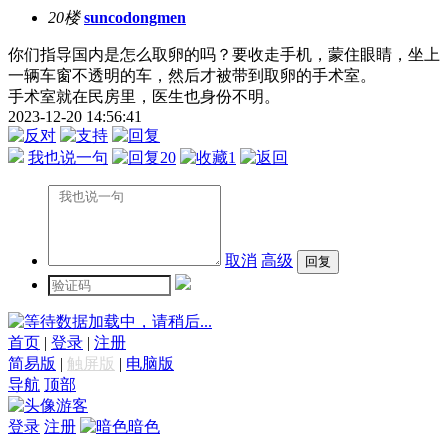
20楼
suncodongmen
你们指导国内是怎么取卵的吗？要收走手机，蒙住眼睛，坐上
一辆车窗不透明的车，然后才被带到取卵的手术室。
手术室就在民房里，医生也身份不明。
2023-12-20 14:56:41
我也说一句
20
1
取消
高级
数据加载中，请稍后...
首页
|
登录
|
注册
简易版
|
触屏版
|
电脑版
导航
顶部
游客
登录
注册
暗色