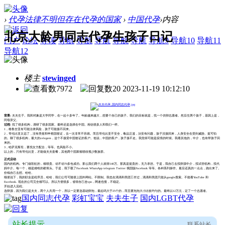
›
代孕法律不明但存在代孕的国家
›
中国代孕
›
内容
北京大龄男同志代孕生孩子日记
门户
论坛
导读
导航
导航
导航
导航
导航
导航9
导航10
导航11
导航12
楼主
stewinged
7972
20
2023-11-19 10:12:10
背景:
夫夫生子。我和对象是大学同学，在一起十多年了。年龄越来越大，想要个自己的孩子。我们的目标就是，找一个供卵志愿者。然后生两个孩子，基因上是，
同母异父。
过程:
找了很多机构，调研了很多国家。最终还是选择在中国。相信很多人和我们一样。
1，格鲁吉亚有可能法律风险，孩子可能接不回来。
2，哥伦比亚太远了，没有美签和申根国签证，去一次非常不容易。而且哥伦比亚不安全，毒品泛滥，治安有问题，孩子没接回来，人身安全在受到威胁。挺可怕
的。聊了很多机构，最大的celegem，这个不接受中国签证的客户。他说，中国的客户，孩子接不走。我觉得可能是疫情的时候。我看其他的，中介，也有带孩子回
来的。
3，哈萨克斯坦，要找女方配合，等等。也风险不小。
以上的，只有哥伦比亚，才能做夫夫套餐，其他两个国家都很歧视少数族群。
正式启动
国内的机构。专门做彩虹的，都很贵。动不动70多包成功。那么我们两个人就得140万。那真是挺贵的，无力承担。于是，我自己去找卵源中介，找试管机构，找代
妈中介。每一个，都是难啃的硬骨头。于是，我下载了Facebook WhatsApp telegram Twitter 俄国版Facebook 等等。各种系列操作。最后还真的一点点，跑出来了。
价钱自己去想。哈哈。
顺便说下，我的职业是程序员，哈哈，我们公司可随便上国外网站。不限制。我也在滴滴和美团工作过，滴滴和美团只能从google搜索。不能看YouTube 和
Facebook. 现在的公司完全都可以。所以方便很多，省得自己连vpn，网速也慢，不稳定。
开始进入流程。
选卵源，因为我们是夫夫，两个人共用一个，所以一定要选基础卵泡，最起码大于25个的，而且要泡泡大小比较均匀的。最终以12万元，定了一个志愿者。
国内同志代孕
彩虹宝宝
夫夫生子
国内LGBT代孕
站长提示
联系站长