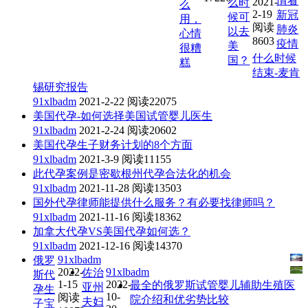
情看
2021-
么时
么
2-19
新冠
候可
用，
阅读
肺炎
以去
心情
8603
疫情
美
很糟
什么时候
国？
糕
结束-麦肯
锡研究报告
91xlbadm
2021-2-22
阅读22075
美国代孕-如何选择美国试管婴儿医生
91xlbadm
2021-2-24
阅读20602
美国代孕生子财务计划的8个方面
91xlbadm
2021-3-9
阅读11155
此代孕案例是密歇根州代孕合法化的机会
91xlbadm
2021-11-28
阅读13503
国外代孕律师能提供什么服务？有必要找律师吗？
91xlbadm
2021-11-16
阅读18362
加拿大代孕VS美国代孕如何选？
91xlbadm
2021-12-16
阅读14370
91xlbadm
俄罗
2022-
91xlbadm
佐治
斯代
1-15
2022-
最全的俄罗斯试管婴儿辅助生殖医
亚州
孕生
10-
阅读
院介绍和优劣势比较
夫妇
子宝