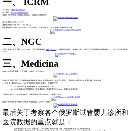
一、 ICRM
官方网站：
www.iphc.com.cn
中文网址：
www.ivf-russia.com.cn
这是符合咱们思维习惯的域名方式，一看就是二次创作的。
其中数字部分玩了个小技巧：
选择性截取2016年 54% vs 2011年avg
而
ICRM
的俄文网站：mcrm.ru/ ，成功率48%。大家注意“ru”才是正规俄文互联网域名后缀.
二、NGC
大家注意NGC真正官网：spbivf.com/ ，而不是镜像网站
www.spbivf.cn
（ 很巧妙的镜像，com和cn之差；记得火车上的康师傅和康帅傅吗？）。NGC总院的成功率
46.7%
三、Medicina
Medicina是综合医院，个人觉得比EMC好，也只有48%
还有些俄罗斯试管婴儿代孕机构的各项数据夸大到让人惊讶的地步。免得它们不开心，我都有去俄罗斯“ru” 官网了解，整体来说：
1、若是专业领域的clinic，“ru”俄文官网上未直接提及的，直接就呵呵吧～
2017年ESHRE披露全欧洲数字，俄罗斯最新是33.8%
IVF专业领域的官网都不敢公开提及数字，而俄罗斯平均33.8%，是哪些来拉低的呢
2/ 综合性的EMC未找到具体数字，对标同级别综合Medicina，大致可以判读。
这是一份欧洲各国试管婴儿成功率的最新数据，大家可以看看：
最后关于考察各个俄罗斯试管婴儿诊所和
医院数据的重点就是：
任何数据要从源头“ru” 域名去找。“.ru”是俄罗斯国家域名后缀，一般是俄罗斯境内机构的官网结尾。