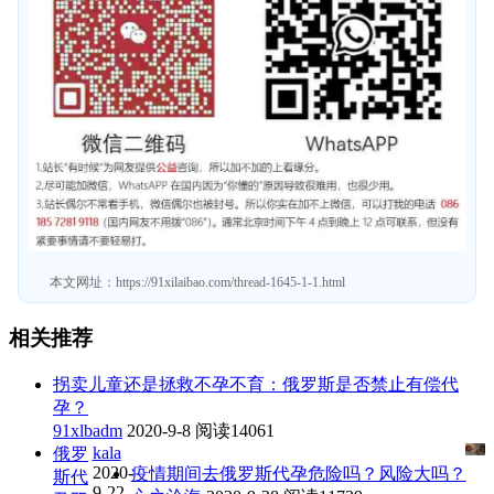
本文网址：
https://91xilaibao.com/thread-1645-1-1.html
相关推荐
拐卖儿童还是拯救不孕不育：俄罗斯是否禁止有偿代
孕？
91xlbadm
2020-9-8
阅读14061
kala
俄罗
2020-
疫情期间去俄罗斯代孕危险吗？风险大吗？
斯代
9-22