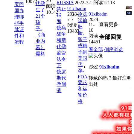
30
10072
RUSSIA
2022-7-1
阅读12113
代孕
宝回
阅读
91xlbadm
禁止
生了
国办
10142
2023-
91xlbadm
冷冻
捐
21个
理哪
7-7
2024-
运输
卵,
孩
些手
查看更多
11-
阅读
胚
俄乌
子-
续证
10
10483
胎,
战争
《商
件和
阅读
全部回复
卵子
和新
业内
14451
流程
或精
代孕
幕》
看全部
倒序浏览
子到
监管
爆料
美国
法令
代
下
沙发
91xlbadm
孕-
俄罗
FDA
斯代
转载的吗？最好注明
要求
孕崩
出处
和运
溃
输价
格