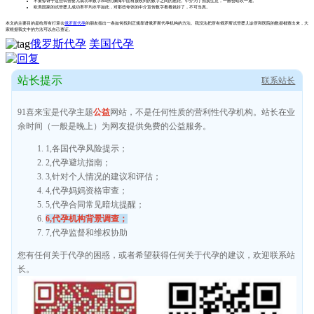
不要惊讶于这些试管婴儿成功率数字和咱们脑海中固有接收到的数字之间的差距。中介为了招揽生意，一般会瞎吹一通。
欧美国家的试管婴儿成功率平均水平如此，对那些夸张的中介宣传数字看看就好了，不可当真。
本文的主要目的是给所有打算去
俄罗斯代孕
的朋友指出一条如何找到正规靠谱俄罗斯代孕机构的方法。我没法把所有俄罗斯试管婴儿诊所和医院的数据都查出来，大
家根据我文中的方法可以自己查证。
俄罗斯代孕
美国代孕
站长提示
联系站长
91喜来宝是代孕主题
公益
网站，不是任何性质的营利性代孕机构。站长在业
余时间（一般是晚上）为网友提供免费的公益服务。
1,各国代孕风险提示；
2,代孕避坑指南；
3,针对个人情况的建议和评估；
4,代孕妈妈资格审查；
5,代孕合同常见暗坑提醒；
6,代孕机构背景调查；
7,代孕监督和维权协助
您有任何关于代孕的困惑，或者希望获得任何关于代孕的建议，欢迎联系站
长。