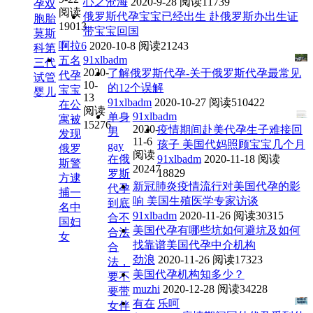
心之沧海
2020-9-28
阅读11739
孕双
阅读
俄罗斯代孕宝宝已经出生 赴俄罗斯办出生证
胞胎
19013
带宝宝回国
莫斯
啊拉6
2020-10-8
阅读21243
科第
91xlbadm
五名
三代
2020-
了解俄罗斯代孕-关于俄罗斯代孕最常见
代孕
试管
10-
的12个误解
宝宝
婴儿
13
91xlbadm
2020-10-27
阅读510422
在公
阅读
91xlbadm
单身
寓被
15276
2020-
疫情期间赴美代孕生子难接回
男
发现
11-6
孩子 美国代妈照顾宝宝几个月
gay
俄罗
阅读
在俄
91xlbadm
2020-11-18
阅读
斯警
20247
18829
罗斯
方逮
新冠肺炎疫情流行对美国代孕的影
代孕
捕一
响 美国生殖医学专家访谈
到底
名中
91xlbadm
2020-11-26
阅读30315
合不
国妇
美国代孕有哪些坑如何避坑及如何
合法
女
找靠谱美国代孕中介机构
合
劲浪
2020-11-26
阅读17323
法，
美国代孕机构知多少？
要不
muzhi
2020-12-28
阅读34228
要带
有在
乐呵
女伴