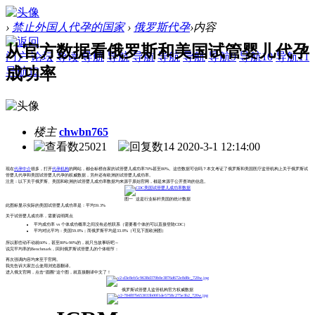
›
禁止外国人代孕的国家
›
俄罗斯代孕
›
内容
从官方数据看俄罗斯和美国试管婴儿代孕
门户
论坛
导读
导航
导航
导航
导航
导航
导航9
导航10
导航11
成功率
导航12
楼主
chwbn765
25021
14
2020-3-1 12:14:00
现在
代孕中介
很多，打开
代孕机构
的网站，都会标榜自家的试管婴儿成功率70%甚至80%。这些数据可信吗？本文考证了俄罗斯和美国医疗监管机构上关于俄罗斯试
管婴儿代孕和美国试管婴儿代孕的权威数据，另外还有欧洲的试管婴儿成功率。
注意：以下关于俄罗斯、美国和欧洲的试管婴儿成功率数据均来源于原始官网，都是来源于公开查询的信息。
图一 这是行业标杆美国的统计数据
此图标显示实际的美国试管婴儿成功率是：平均59.3%
关于试管婴儿成功率，需要说明两点
平均成功率 vs 个体成功概率之间没有必然联系（需要看个体的可以直接登陆CDC）
平均对比平均：美国59.8%；而俄罗斯平均是33.8%（可见下面欧洲图）
所以那些动不动就60%，甚至80%-90%的，就只当故事听吧～
说完平均率的Benchmark，回到俄罗斯试管婴儿的个体细节：
再次强调内容均来至于官网。
我先告诉大家怎么使用浏览器翻译。
进入俄文官网，点击“圆圈”这个图，就直接翻译中文了！
俄罗斯试管婴儿监管机构官方权威数据