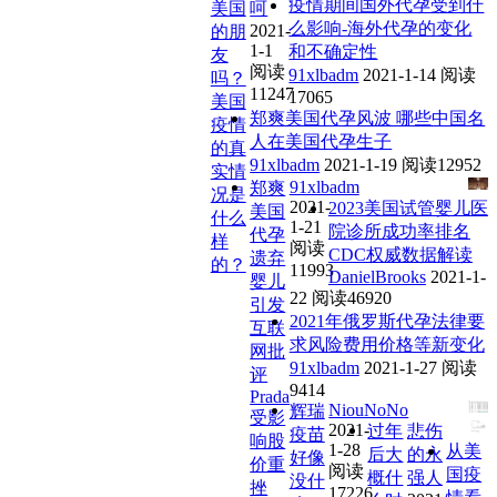
疫情期间国外代孕受到什
美国
呵
么影响-海外代孕的变化
2021-
的朋
1-1
和不确定性
友
阅读
91xlbadm
2021-1-14
阅读
吗？
11247
17065
美国
郑爽美国代孕风波 哪些中国名
疫情
人在美国代孕生子
的真
91xlbadm
2021-1-19
阅读12952
实情
91xlbadm
郑爽
况是
2021-
2023美国试管婴儿医
美国
什么
1-21
院诊所成功率排名
代孕
样
阅读
CDC权威数据解读
遗弃
的？
11993
DanielBrooks
2021-1-
婴儿
22
阅读46920
引发
2021年俄罗斯代孕法律要
互联
求风险费用价格等新变化
网批
91xlbadm
2021-1-27
阅读
评
9414
Prada
NiouNoNo
辉瑞
受影
2021-
过年
悲伤
疫苗
响股
1-28
从美
后大
的永
好像
价重
阅读
国疫
概什
强人
没什
挫
17226