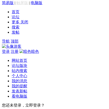
简易版
|
触屏版
|
电脑版
首页
论坛
更多
关闭
搜索
发帖
导航
顶部
游客
登录
注册
暗色
网站首页
论坛版块
站内搜索
个人中心
我的消息
我的提醒
发表新帖
看电脑版
您还未登录，立即登录？