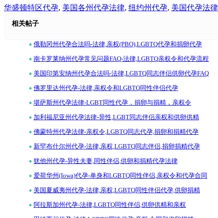
华盛顿特区代孕
,
美国各州代孕法律
,
纽约州代孕
,
美国代孕法律
相关帖子
•
俄勒冈州代孕合法吗-法律,亲权(PBO),LGBTQ代孕和捐卵代孕
•
南卡罗莱纳州代孕常见问题FAQ-法律,LGBTQ亲权令和代孕流程
•
美国印第安纳州代孕合法吗-法律,LGBTQ同志伴侣供卵代孕FAQ
•
佛罗里达州代孕-法律,亲权令和LGBTQ同性伴侣代孕
•
堪萨斯州代孕法律-LGBT同性代孕，捐卵与捐精，亲权令
•
加利福尼亚州代孕法律-异性,LGBT同志伴侣亲权和供卵供精
•
佛蒙特州代孕法律-亲权令,LGBTQ同志代孕,捐卵和捐精代孕
•
新罕布什尔州代孕-法律,亲权,LGBTQ同志伴侣,捐卵捐精代孕
•
犹他州代孕-异性夫妻,同性伴侣,供卵和捐精代孕法律
•
爱荷华州(Iowa)代孕-单身和LGBTQ同性伴侣,亲权令和代孕合同
•
美国夏威夷州代孕-法律,亲权,LGBTQ同性伴侣代孕,供卵捐精
•
阿拉斯加州代孕-法律,LGBTQ同性伴侣,供卵供精和亲权