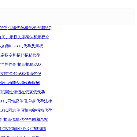
性伴侣,供卵代孕和亲权法律FAQ
孕合同、亲权关系确认和亲权令
夫妇和LGBTQ代孕及亲权
孕,亲权令和捐卵捐精代孕
T同性伴侣,捐卵捐精FAQ
GBT伴侣代孕和供卵代孕
介机构禁令和代母报酬
GBTQ同性伴侣在俄亥俄代孕
BTQ同性恋伴侣,单身代孕法律
GBTQ同志伴侣和供卵捐精代孕
侣,捐卵供精,代孕合同和亲权
LGBTQ同性伴侣,供卵捐精