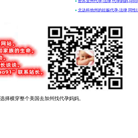
•
密苏里州代孕-法律,代孕妈妈,lgb
•
北达科他州的妊娠代孕-法律,同性L
还是会选择横穿整个美国去加州找代孕妈妈。