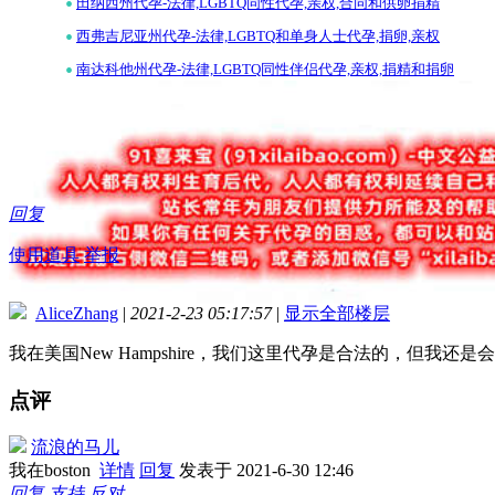
•
田纳西州代孕-法律,LGBTQ同性代孕,亲权,合同和供卵捐精
•
西弗吉尼亚州代孕-法律,LGBTQ和单身人士代孕,捐卵,亲权
•
南达科他州代孕-法律,LGBTQ同性伴侣代孕,亲权,捐精和捐卵
回复
使用道具
举报
AliceZhang
|
2021-2-23 05:17:57
|
显示全部楼层
我在美国New Hampshire，我们这里代孕是合法的，但我
点评
流浪的马儿
我在boston
详情
回复
发表于 2021-6-30 12:46
回复
支持
反对