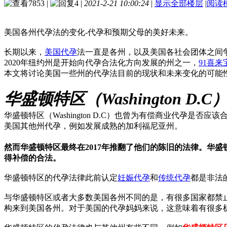
7853
|
4
|
2021-2-21 10:00:24
|
显示全部楼层
|
阅读
美国各州代孕法的变化-代孕和预期父母的美好未来。
长期以来，
美国代孕
法一直是各州，以及美国各社会团体之间
2020年纽约州是开始向代孕合法化方向发展的州之一，
91喜来
本文将讨论美国一些州的代孕法目前的现状和未来变化的可能
华盛顿特区（Washington D.
华盛顿特区（Washington D.C）也曾为有偿商业代孕是
美国其他州代孕，例如发展成熟的加利福尼亚州。
然而华盛顿特区最终在2017年推翻了他们的陈旧的法律。华
得补偿的合法。
华盛顿特区的代孕法律此前认定
妊娠代孕
和
传统代孕
都是非法
与华盛顿特区或者大多数美国各州不同的是，有很多国家都禁
构来到美国各州。对于美国的代孕妈妈来说，这意味着有很多