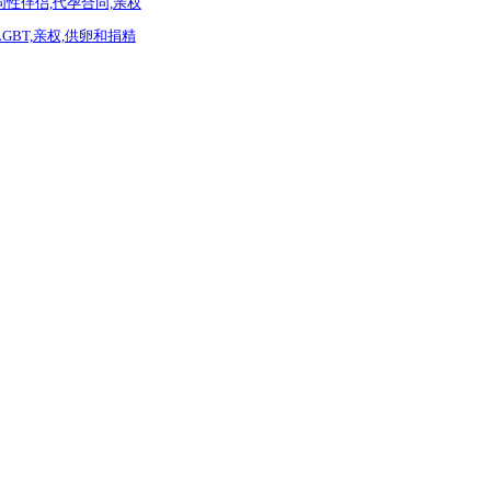
t同性伴侣,代孕合同,亲权
GBT,亲权,供卵和捐精