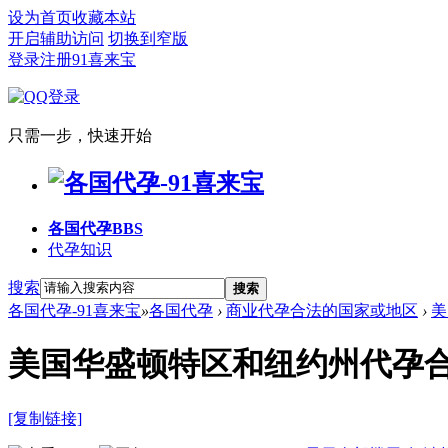
设为首页
收藏本站
开启辅助访问
切换到窄版
登录
注册91喜来宝
只需一步，快速开始
各国代孕
BBS
代孕知识
搜索
搜索
各国代孕-91喜来宝
»
各国代孕
›
商业代孕合法的国家或地区
›
美
美国华盛顿特区和纽约州代孕合
[复制链接]