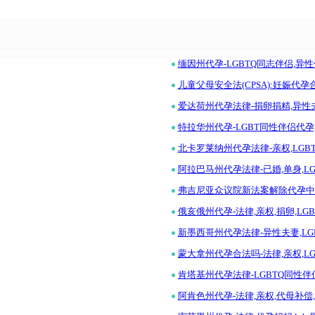
•
缅因州代孕-LGBTQ同志伴侣,异
•
儿童父母安全法(CPSA):妊娠代
•
爱达荷州代孕法律-捐卵捐精,异性
•
特拉华州代孕-LGBT同性伴侣代
•
北卡罗莱纳州代孕法律-亲权,LGB
•
阿拉巴马州代孕法律-已婚,单身,L
•
弗吉尼亚众议院新法案解除代孕中
•
俄亥俄州代孕-法律,亲权,捐卵,L
•
新墨西哥州代孕法律-异性夫妻,LG
•
蒙大拿州代孕合法吗-法律,亲权,L
•
肯塔基州代孕法律-LGBTQ同性伴
•
阿肯色州代孕-法律,亲权,代母补偿,