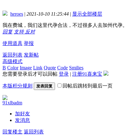
heroes
|
2021-10-10 11:25:44
|
显示全部楼层
我在费城，我们这里代孕合法，不过很多人去加州代孕。
回复
支持
反对
使用道具
举报
返回列表
发新帖
高级模式
B
Color
Image
Link
Quote
Code
Smilies
您需要登录后才可以回帖
登录
|
注册91喜来宝
本版积分规则
回帖后跳转到最后一页
发表回复
91xlbadm
加好友
发消息
回复楼主
返回列表