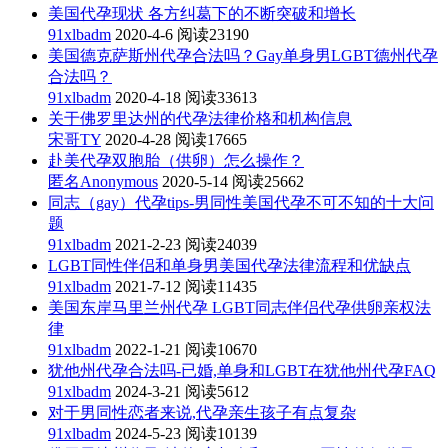
美国代孕现状 各方纠葛下的不断突破和增长
91xlbadm
2020-4-6
阅读23190
美国德克萨斯州代孕合法吗？Gay单身男LGBT德州代孕
合法吗？
91xlbadm
2020-4-18
阅读33613
关于佛罗里达州的代孕法律价格和机构信息
宋哥TY
2020-4-28
阅读17665
赴美代孕双胞胎（供卵）怎么操作？
匿名Anonymous
2020-5-14
阅读25662
同志（gay）代孕tips-男同性美国代孕不可不知的十大问
题
91xlbadm
2021-2-23
阅读24039
LGBT同性伴侣和单身男美国代孕法律流程和优缺点
91xlbadm
2021-7-12
阅读11435
美国东岸马里兰州代孕 LGBT同志伴侣代孕供卵亲权法
律
91xlbadm
2022-1-21
阅读10670
犹他州代孕合法吗-已婚,单身和LGBT在犹他州代孕FAQ
91xlbadm
2024-3-21
阅读5612
对于男同性恋者来说,代孕亲生孩子有点复杂
91xlbadm
2024-5-23
阅读10139