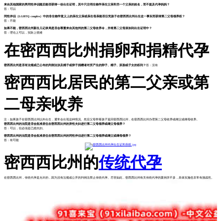
来自其他国家的男同性伴侣随后能否获得一份出生证明，其中只注明生物学亲生父亲和另一个父亲的姓名，而不提及代孕妈妈？
答：可以
同性伴侣（LGBTQ couples）中的非生物学意义上的亲生父亲或亲生母亲能否仅凭孩子在密西西比州出生这一事实而获得第二父母领养权？
答：不能
如果不能，密西西比州新生儿记录局是否会尊重来自其他州的第二父母收养令，并将第二父母添加到出生证明中？
答：理论上可以，实际上很难
在密西西比州捐卵和捐精代孕
密西西比州是否有法规或已公布的判例法涉及精子或卵子捐赠者对所产生的卵子、精子、胚胎或子女的权利？
答：没有
密西西比居民的第二父亲或第
二母亲收养
注：如果孩子在密西西比州以外出生，通常会出现这种情况。然后父母带着孩子返回密西西比州，在密西西比州办理第二父母收养或继父或继母收养。
密西西比州的法院是否会批准居住在密西西比州的异性夫妇进行第二父母领养或继父母领养？
答：可以，但必须是已婚夫妇。
密西西比州的法院是否会批准居住在密西西比州的同性伴侣进行第二父母领养或继父或继母领养？
答：有可能
密西西比州的
传统代孕
在密西西比州，传统代孕是允许的，因为没有法规或公开的判例法禁止传统代孕。尽管如此，密西西比州有关传统代孕的案例并不多，具体实施也非常有挑战性。