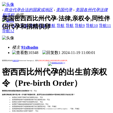
›
商业代孕合法的国家或地区
›
美国代孕
›
美国各州代孕法律
和流程
›
内容
美国密西西比州代孕-法律,亲权令,同性伴
侣代孕和捐精供卵
门户
论坛
导读
导航
导航
导航
导航
导航
导航9
导航10
导航11
导航12
楼主
91xlbadm
10348
1
2024-11-19 11:00:01
密西西比州允许
妊娠代孕
(Gestational Surrogacy)，因为
没有任何法规或公布的判例法禁止妊娠代孕
。
密西西比州代孕的出生前亲权
令（Pre-birth Order）
密西西比州的法院是否签发出生前亲权令？
答：可以
如果代孕的准父母中至少有一方与孩子有遗传关系，是否可以在出生前亲权令中宣布准父母双方为合法父母？
使用自己的卵子和精子的已婚异性夫妇： 可以
使用捐卵者的卵子或捐精者的精子的已婚异性夫妇：可以
使用自己的卵子和精子的未婚异性夫妇： 可以
使用卵子捐献者或捐精者的精子的未婚异性夫妇：可以
使用捐卵者的卵子或捐精者的精子的已婚同性伴侣： 可能，不确定
使用捐卵者的卵子或捐精者的精子的未婚同性伴侣（Common Law LGBTQ couples）： 可能，不确定
单身父母使用自己的卵子或精子： 可以