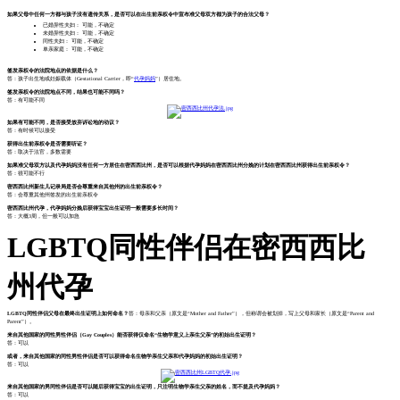
如果父母中任何一方都与孩子没有遗传关系，是否可以在出生前亲权令中宣布准父母双方都为孩子的合法父母？
已婚异性夫妇： 可能，不确定
未婚异性夫妇： 可能，不确定
同性夫妇： 可能，不确定
单亲家庭： 可能，不确定
签发亲权令的法院地点的依据是什么？
答：孩子出生地或妊娠载体（Gestational Carrier，即“
代孕妈妈
”）居住地。
签发亲权令的法院地点不同，结果也可能不同吗？
答：有可能不同
如果有可能不同，是否接受放弃诉讼地的动议？
答：有时候可以接受
获得出生前亲权令是否需要听证？
答：取决于法官，多数需要
如果准父母双方以及代孕妈妈没有任何一方居住在密西西比州，是否可以根据代孕妈妈在密西西比州分娩的计划在密西西比州获得出生前亲权令？
答：很可能不行
密西西比州新生儿记录局是否会尊重来自其他州的出生前亲权令？
答：会尊重其他州签发的出生前亲权令
密西西比州代孕，代孕妈妈分娩后获得宝宝出生证明一般需要多长时间？
答：大概3周，但一般可以加急
LGBTQ同性伴侣在密西西比
州代孕
LGBTQ同性伴侣父母在最终出生证明上如何命名？
答：母亲和父亲（原文是“Mother and Father”），但称谓会被划掉，写上父母和家长（原文是“Parent and
Parent”）。
来自其他国家的同性男性伴侣（Gay Couples）能否获得仅命名“生物学意义上亲生父亲”的初始出生证明？
答：可以
或者，来自其他国家的同性男性伴侣是否可以获得命名生物学亲生父亲和代孕妈妈的初始出生证明？
答：可以
来自其他国家的男同性伴侣是否可以随后获得宝宝的出生证明，只注明生物学亲生父亲的姓名，而不提及代孕妈妈？
答：可以