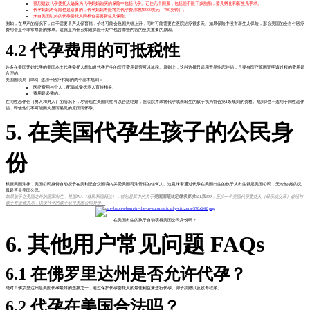
强烈建议代孕委托人确保为代孕妈妈购买的保险中包括代孕。记住几个因素，包括但不限于多胞胎，婴儿孵化和新生儿手术。
代孕妈妈寿保险也是必要的，代孕妈妈寿险将为代孕费用增加900美元（700英镑）。
来自美国以外的代孕委托人同样也需要新生儿保险。
例如，在早产的情况下，由于需要早产儿保育箱，价格可能会急剧大幅上升，同时可能需要在医院治疗很多天。如果保险中没有新生儿保险，那么美国的全自付医疗
费用会是个非常昂贵的账单。这就是为什么知道保险计划中包含哪些内容的至关重要的原因。
4.2 代孕费用的可抵税性
许多在美国开始代孕的美国本土代孕委托人想知道代孕产生的医疗费用是否可以减税。原则上，这种选择只适用于异性恋伴侣，只要有医疗原因证明该过程的费用是
合理的。
美国国税局（IRS）适用于医疗扣除的两个基本规则：
医疗费用与个人，配偶或受抚养人直接相关。
费用是必需的。
在同性恋伴侣（男人和男人）的情况下，尽管现在美国同性可以合法结婚，但法院并未将代孕或未出生的孩子视为符合第1条规则的资格。规则2也不适用于同性恋伴
侣，即使他们不可能因为显而易见的原因而怀孕。
5. 在美国代孕生孩子的公民身
份
根据美国法律，美国公民身份自动授予在美利坚合众国境内并受美国司法管辖的任何人。这意味着通过代孕在美国出生的孩子从出生就是美国公民，无论他/她的父
母是否是美国公民。
如果孩子在美国之外的国家出生，根据INA（移民和国籍法），特别是其中的关于
美国国籍法定继承要求301和309
，至少一个美国代孕委托人（母亲或父亲）必须与
孩子有遗传关系，以便代孕的孩子获得美国公民身份。
在美国出生的孩子自动获得美国公民身份吗？
6. 其他用户常见问题 FAQs
6.1 在佛罗里达州是否允许代孕？
绝对！佛罗里达州是美国代孕最好的选择之一，通过保护代孕委托人的最佳利益来进行代孕、卵子捐赠以及收养程序。
6.2 代孕在美国合法吗？