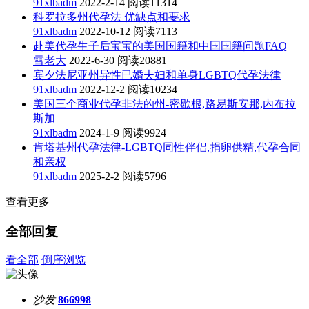
91xlbadm
2022-2-14
阅读11314
科罗拉多州代孕法 优缺点和要求
91xlbadm
2022-10-12
阅读7113
赴美代孕生子后宝宝的美国国籍和中国国籍问题FAQ
雪老大
2022-6-30
阅读20881
宾夕法尼亚州异性已婚夫妇和单身LGBTQ代孕法律
91xlbadm
2022-12-2
阅读10234
美国三个商业代孕非法的州-密歇根,路易斯安那,内布拉
斯加
91xlbadm
2024-1-9
阅读9924
肯塔基州代孕法律-LGBTQ同性伴侣,捐卵供精,代孕合同
和亲权
91xlbadm
2025-2-2
阅读5796
查看更多
全部回复
看全部
倒序浏览
沙发
866998