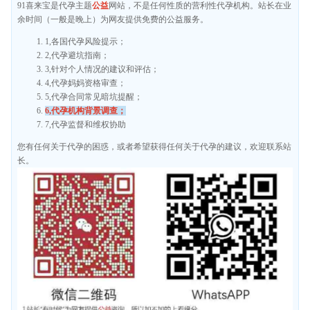
91喜来宝是代孕主题
公益
网站，不是任何性质的营利性代孕机构。站长在业
余时间（一般是晚上）为网友提供免费的公益服务。
1,各国代孕风险提示；
2,代孕避坑指南；
3,针对个人情况的建议和评估；
4,代孕妈妈资格审查；
5,代孕合同常见暗坑提醒；
6,代孕机构背景调查；
7,代孕监督和维权协助
您有任何关于代孕的困惑，或者希望获得任何关于代孕的建议，欢迎联系站
长。