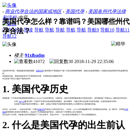
›
商业代孕合法的国家或地区
›
美国代孕
›
美国各州代孕法律
和流程
›
内容
美国代孕怎么样？靠谱吗？美国哪些州代
孕合法？
门户
论坛
导读
导航
导航
导航
导航
导航
导航9
导航10
导航11
导航12
楼主
91xlbadm
41072
30
2018-11-29 22:35:06
在处理代孕方面，美国是最有经验的国家。
美国代孕
主要优势在于美国提供了最广泛的法律优势和保障。但缺点也是很明显的---主要缺点就是美国代孕也是最昂贵
的。
应该指出的是，美国全国没有关于代孕的联邦法律，代孕相关的法规因州而异。
本文的各个部分汇编在下面的目录中。
1. 美国代孕历史
美国的第一个代孕合同是密歇根州律师Noel Keane于1980年撰写的。从那时起，他的代孕律师服务通过代孕诊所进行，直到他制造了导致Baby M案件的代孕合同。
引用:
Baby M
案成为第一个有利于代孕合法性的美国法院裁决。该代孕案中，谁是代孕出生的孩子的亲生妈妈，以及拒绝放弃代孕出
生的孩子的监护权的代孕委托人。最终，法院认为将孩子的抚养权判给委托人父母更符合儿童的最佳利益。
五年后，在1985年，一名妇女成为第一个通过
妊娠代孕
为其他人代孕生孩子的人。1990年，Calvert诉约翰逊案件成了加州案例法的判例。这一案件中，怀孕的
代孕
妈妈
拒绝将婴儿转交给代孕委托人。在起诉了代孕妈妈的监护权后，法院支持了代孕委托人的父母权利。
在过去的十几年里，年龄最大的代孕妈妈生下了自己的孙子，而在2005年，一位58岁的代孕妈妈生下了自己的双胞胎孙女。
2. 什么是美国代孕的出生前认