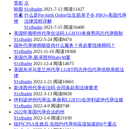
受影
点
响股
91xlbadm
2021-7-12
阅读11427
价重
什么是Pre-birth Order(出生前亲子令,PBO)-美国代孕
挫
法律流程详解
91xlbadm
2021-7-15
阅读16400
美国怀俄明州代孕合法吗 LGBTQ单身男同志代孕限制
91xlbadm
2022-5-24
阅读8474
国外代孕律师能提供什么服务？有必要找律师吗？
91xlbadm
2021-11-16
阅读18366
美国代孕-新泽西州BabyM案
91xlbadm
2021-12-4
阅读14675
美国东岸马里兰州代孕 LGBT同志伴侣代孕供卵亲权法
律
91xlbadm
2022-1-21
阅读10661
新泽西州代孕合法吗 合同条款和法律要求
91xlbadm
2022-3-13
阅读8828
伊利诺伊州代孕法-单身和LGBTQ在伊利诺伊代孕法规
91xlbadm
2022-4-9
阅读8748
2022年美国代孕合法的州
91xlbadm
2022-1-6
阅读21030
纽约CPSA生效后 在纽约代孕你应该知道的6个重点