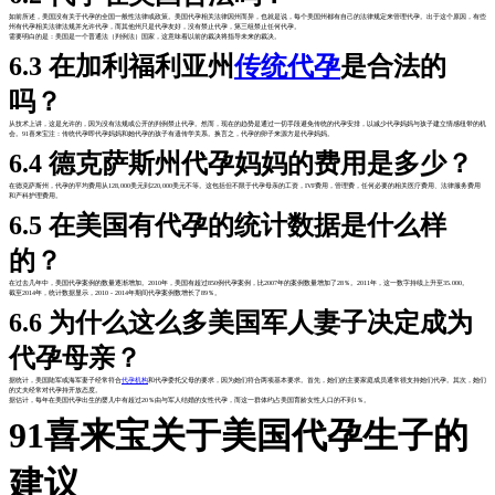
如前所述，美国没有关于代孕的全国一般性法律或政策。美国代孕相关法律因州而异，也就是说，每个美国州都有自己的法律规定来管理代孕。出于这个原因，有些
州有代孕相关法律法规并允许代孕，而其他州只是代孕友好，没有禁止代孕，第三组禁止任何代孕。
需要明白的是：美国是一个普通法（判例法）国家，这意味着以前的裁决将指导未来的裁决。
6.3 在加利福利亚州
传统代孕
是合法的
吗？
从技术上讲，这是允许的，因为没有法规或公开的判例禁止代孕。然而，现在的趋势是通过一切手段避免传统的代孕安排，以减少代孕妈妈与孩子建立情感纽带的机
会。91喜来宝注：传统代孕即代孕妈妈和她代孕的孩子有遗传学关系。换言之，代孕的卵子来源方是代孕妈妈。
6.4 德克萨斯州代孕妈妈的费用是多少？
在德克萨斯州，代孕的平均费用从128,000美元到220,000美元不等。这包括但不限于代孕母亲的工资，IVF费用，管理费，任何必要的相关医疗费用、法律服务费用
和产科护理费用。
6.5 在美国有代孕的统计数据是什么样
的？
在过去几年中，美国代孕案例的数量逐渐增加。2010年，美国有超过850例代孕案例，比2007年的案例数量增加了28％。2011年，这一数字持续上升至35.000。
截至2014年，统计数据显示，2010 - 2014年期间代孕案例数增长了89％。
6.6 为什么这么多美国军人妻子决定成为
代孕母亲？
据统计，美国陆军或海军妻子经常符合
代孕机构
和代孕委托父母的要求，因为她们符合两项基本要求。首先，她们的主要家庭成员通常很支持她们代孕。其次，她们
的丈夫经常对代孕持开放态度。
据估计，每年在美国代孕出生的婴儿中有超过20％由与军人结婚的女性代孕，而这一群体约占美国育龄女性人口的不到1％。
91喜来宝关于美国代孕生子的
建议