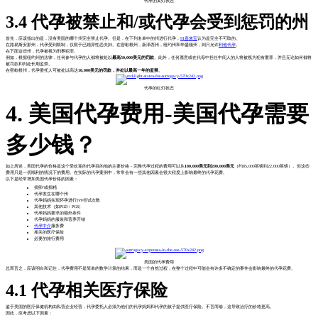
代孕的黄灯状态
3.4 代孕被禁止和/或代孕会受到惩罚的州
首先，应该指出的是，没有美国的哪个州完全禁止代孕。但是，在下列名单中的州进行代孕，
91喜来宝
认为是完全不可取的。
在路易斯安那州，代孕受到限制，仅限于已婚异性恋夫妇。在密歇根州，新泽西州，纽约州和华盛顿州，则只允许
利他代孕
。
在下面这些州，代孕被视为刑事犯罪。
例如，根据纽约州的法律，任何参与代孕的人都将被处以
最高50,000美元的罚款
。此外，任何愿意或在代母中担任中间人的人将被视为犯有重罪，并且无论如何都将
被罚款和判处长期监禁。
在密歇根州，代孕委托人可被处以高达
10,000美元的罚款，并处以最高一年的监禁
。
代孕的红灯状态
4. 美国代孕费用-美国代孕需要
多少钱？
如上所述，美国代孕的价格是这个受欢迎的代孕目的地的主要价格 - 完整代孕过程的费用可以从
100,000美元到200,000美元
（约85,000英镑到22,000英镑）。但这些
费用只是一切顺利的情况下的费用。在实际的代孕案例中，常常会有一些其他因素会很大程度上影响最终的代孕花费。
以下是经常增加美国代孕价格的因素：
捐卵/或捐精
代孕发生在哪个州
代孕妈妈实现怀孕进行IVF尝试次数
其他技术（如PGD / PGS）
代孕妈妈要求的额外条件
代孕妈妈的服装和营养开销
代孕中介
服务费
相关的医疗保险
必要的旅行费用
美国的代孕费用
总而言之，应该明白和记住，代孕费用不是简单的数学计算的结果，而是一个自然过程，在整个过程中可能会有许多不确定的事件会影响最终的代孕花费。
4.1 代孕相关医疗保险
鉴于美国的医疗保健机构由私营企业经营，代孕委托人必须为他们的代孕妈妈和代孕的孩子提供医疗保险。不言而喻，这导致治疗的价格更高。
因此，应考虑以下因素：