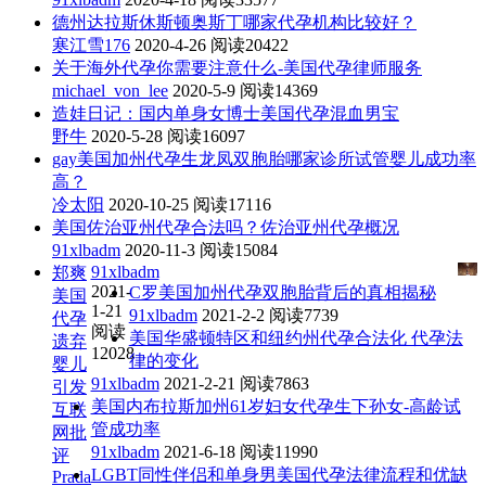
德州达拉斯休斯顿奥斯丁哪家代孕机构比较好？
寒江雪176
2020-4-26
阅读20422
关于海外代孕你需要注意什么-美国代孕律师服务
michael_von_lee
2020-5-9
阅读14369
造娃日记：国内单身女博士美国代孕混血男宝
野牛
2020-5-28
阅读16097
gay美国加州代孕生龙凤双胞胎哪家诊所试管婴儿成功率
高？
冷太阳
2020-10-25
阅读17116
美国佐治亚州代孕合法吗？佐治亚州代孕概况
91xlbadm
2020-11-3
阅读15084
91xlbadm
郑爽
2021-
C罗美国加州代孕双胞胎背后的真相揭秘
美国
1-21
91xlbadm
2021-2-2
阅读7739
代孕
阅读
美国华盛顿特区和纽约州代孕合法化 代孕法
遗弃
12028
律的变化
婴儿
91xlbadm
2021-2-21
阅读7863
引发
美国内布拉斯加州61岁妇女代孕生下孙女-高龄试
互联
管成功率
网批
91xlbadm
2021-6-18
阅读11990
评
LGBT同性伴侣和单身男美国代孕法律流程和优缺
Prada