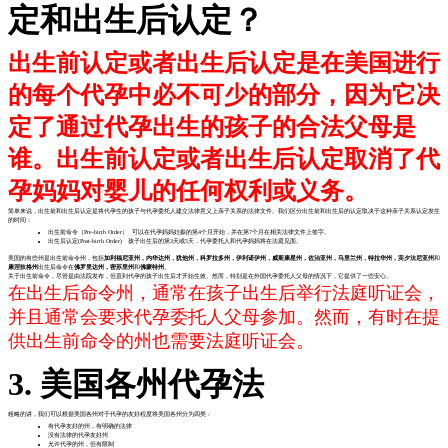
定和出生后认定？
出生前认定或者出生后认定是在美国进行
的每个代孕中必不可少的部分，因为它决
定了通过代孕出生的孩子的合法父母是
谁。出生前认定或者出生后认定取消了代
孕妈妈对婴儿的任何权利或义务。
简单来说，出生前和出生后认定是将代孕生的孩子与代孕委托人建立法律意义上亲子关系的法律文件。我们区分出生前和出生后的认定取决于这种亲子关系认定发生
的时间：
出生前命令（Pre-birth Order） 可以在代孕妈妈妊娠的第4个月开始，并在第7个月在相关法律文件上签字。
出生后认定(Post-birth Order) 孩子出生后的第3天或5天，代孕委托人和代孕妈妈将在法庭见面。
美国的有些州是出生前命令州，包括
加利福尼亚州，内华达州，犹他州，科罗拉多州，伊利诺伊州，威斯康星州，佐治亚州，马里兰州，特拉华州，宾夕法尼亚州
和
康涅狄格州
出生后命令在
佛罗里达州，密苏里州
和
佛蒙特州
。
关于出生前命令，尽管是由法院发布，但直到代孕的孩子出生后才开始生效。然而，特别是在外国代孕委托人父母的情况下，它提供了一些安心。
在出生后命令州，通常在孩子出生后举行法庭听证会，
并且通常会要求代孕委托人父母参加。然而，有时在提
供出生前命令的州也需要法庭听证会。
3. 美国各州代孕法
粗略的讲，我们可以根据美国各州对于代孕的友好程度将美国各州分为四类：
有代孕友好的州，有明确的法律
没有法律的代孕友好州
允许代孕的州，但有限制