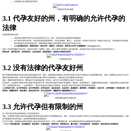
代孕被禁止和/或受到惩罚的州
美国各州代孕法地图
3.1 代孕友好的州，有明确的允许代孕的
法律
这组美国州的特点是：
这些州的法律将代孕作为允许的生育治疗方法，其中一些州具有比其他州更详细的规范。
有个别对代孕非常宽容，并欢迎所有类型家庭类型，不受任何限制。事实上，在这些州，代孕亲子关系认定一般是出生前认定。这意味着无论您和您
要代孕的孩子是否有遗传关系，您都将被自动确认为您所委托代孕生的孩子的合法父母。
这是
加利福尼亚州，康涅狄格州，特拉华州，缅因州，内华达州，新罕布什尔州
和
华盛顿特区（Washington D.C）
还有一些州有明确的代孕法律，但是对代孕有一些限制。例如，有些人要求代孕委托人是已婚夫妻，夫妇的名字会出现在出生前认定的法律文件上。
阿肯色州，佛罗里达州，伊利诺伊州，北达科他州，德克萨斯州，犹他州
或
西弗吉尼亚州
。
代孕的绿灯状态
3.2 没有法律的代孕友好州
绝大多数美国州都没有在其法律中提及或提及代孕。因此，这意味着代孕委托人和代孕生的孩子的亲子关系取决于法院的最终决定。但是，如果我们分析迄今为止可
用的代孕相关的判例，我们可以看到法院通常会做出有利于代孕的判决，因此他们也可以被视为代孕友好。
例如，俄勒冈州和罗德岛州，通常被认为与加利福尼亚一样安全，因为它们为代孕委托人提供了许多优势。
在其他州，出生顺序只能有代孕生的孩子的遗传学父亲（即代孕生的孩子的精子来源男性）的姓名。在这种情况下，预期的母亲别无选择，只能收养其丈夫或伴侣的
子女（如果是同性伴侣）。在这种情况下，通过出生前认定来建立父母身份，但这种方式在不同法院之间可能有很大差异。
这是
阿拉巴马州，北卡罗来纳州，南卡罗来纳州，科罗拉多州，南达科他州，佐治亚州，夏威夷州，堪萨斯州，肯塔基州，马里兰州，马萨诸塞州，明尼苏达州，密
苏里州，新墨西哥州，俄亥俄州，俄克拉荷马州，宾夕法尼亚州，佛蒙特州
和
威斯康星州
的情况。
没有明确法律但代孕友好州
3.3 允许代孕但有限制的州
这一组中包括代孕在某种程度上不安全的所有州。
例如，代孕相关判例法可能不足以确定法院是否会做出有利于代孕妈妈的判决。有时，出生前认定依赖于父母与子女之间是否存在遗传关系的州就是这种情况。法律
也可能确定代孕合同无效，如印第安纳州或内布拉斯加州。
出于这个原因，强烈建议如果代孕委托人要去本组各州中其中一个州一定要谨慎行事，并仔细检查是否符合法律规定的所有要求。
一些例子是
阿拉斯加州，亚利桑那州，爱达荷州，印第安纳州，爱荷华州，密西西比州，蒙大拿州，内布拉斯加州，田纳西州，弗吉尼亚州
和
怀俄明州
。