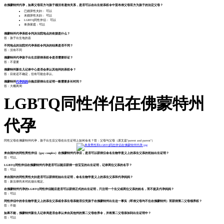
在佛蒙特州代孕，如果父母双方与孩子都没有遗传关系，是否可以在出生前亲权令中宣布准父母双方为孩子的法定父母？
已婚异性夫妇： 可以
未婚异性夫妇： 可以
LGBTQ同性伴侣： 可以
单身家庭：可以
佛蒙特州代孕亲权令判决法院地点的依据是什么？
答：孩子出生地的县
不同地点的法院对代孕亲权令判决的结果是否不同？
答：没有不同
佛蒙特州代孕孩子出生后获得亲权令是否需要听证？
答：不需要
佛蒙特州新生儿记录中心是否会承认其他州的亲权令？
答：目前还不确定，但有可能会承认。
佛蒙特州
代孕妈妈
分娩后获得出生证明一般需要多长时间？
答：大概两周
LGBTQ同性伴侣在佛蒙特州
代孕
同性父母在佛蒙特州代孕，孩子出生后父母在出生证明上如何命名？答：父母与父母（原文是"parent and parent"）
来自国外的同性男性伴侣（gay couples）在佛蒙特州代孕后，是否可以获得仅命名生物学意义上的亲生父亲的初始出生证明？
答：可以。
LGBTQ同性伴侣在佛蒙特州代孕是否可以随后获得一份宝宝的出生证明，记录两位父亲的名字？
答：可以
来自国外的同性男性夫妇是否可以获得初始出生证明，命名生物学意义上的亲生父亲和代孕妈妈？
答：新法律尚未对此做出规定。
在佛蒙特州代孕的LGBTQ同性伴侣随后是否可以获得正式的出生证明，只注明一个生父或两位父亲的姓名，而不提及代孕妈妈？
答：可以
同性伴侣中的非生物学意义上的亲生父亲或非亲生母亲能否仅凭孩子在佛蒙特州出生这一事实（即准父母均不住在佛蒙特州）而获得第二父母领养权？
答：不能
如果不能，佛蒙特州新生儿记录局是否会承认来自其他州的第二父母收养令，并将第二父母添加到出生证明中？
答：可以