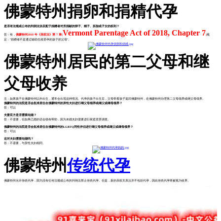
佛蒙特州捐卵和捐精代孕
是否有法规或公布的判例法涉及配子捐赠者对所捐献的卵子、精子、胚胎或子女的权利？
Vermont Parentage Act of 2018, Chapter 7
答：有，
佛蒙特州2018 年《亲权法》第 7 章(
)
规
定："捐赠者不是通过辅助生殖受孕的孩子的父母"。
佛蒙特州居民的第二父母和继
父母收养
注：如果孩子在佛蒙特州以外出生，通常会出现这种情况。代孕的孩子出生后，父母带着孩子返回佛蒙特州，在佛蒙特州办理第二父母领养或继父母领养。
佛蒙特州的法院是否会批准居住在佛蒙特州的异性夫妇进行继父母领养或继父或继母领养？
答：可以
夫妻双方是否需要结婚？
答：不需要，但如果已婚的话会很有帮助，因为未婚夫妇需要进行家庭背景调查。
佛蒙特州的法院是否会批准居住在佛蒙特州的LGBTQ同性伴侣进行继父母领养或继父或继母领养？
答：可以
这对夫妇需要结婚吗？
答：不需要，与异性夫妇相同。
佛蒙特州
传统代孕
佛蒙特州允许传统代孕，因为没有任何法规或公布的判例法禁止传统代孕。但是，新的亲权关系法并不包括代孕，因此传统代孕将被视为收养。