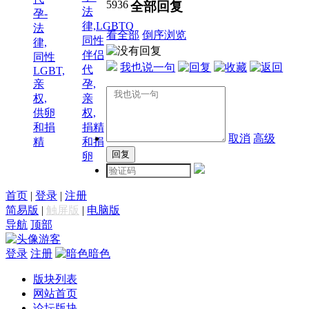
5936
全部回复
法
孕-
律,LGBTQ
法
看全部
倒序浏览
同性
律,
伴侣
同性
我也说一句
代
LGBT,
亲
孕,
权,
亲
供卵
权,
和捐
捐精
取消
高级
精
和捐
卵
首页
|
登录
|
注册
简易版
|
触屏版
|
电脑版
导航
顶部
游客
登录
注册
暗色
版块列表
网站首页
论坛版块