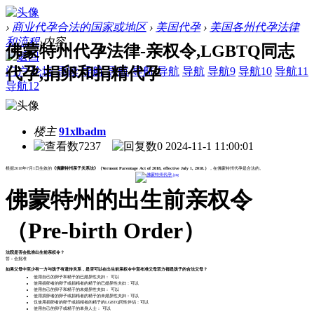
›
商业代孕合法的国家或地区
›
美国代孕
›
美国各州代孕法律
和流程
›
内容
佛蒙特州代孕法律-亲权令,LGBTQ同志
代孕,捐卵和捐精代孕
门户
论坛
导读
导航
导航
导航
导航
导航
导航9
导航10
导航11
导航12
楼主
91xlbadm
7237
0
2024-11-1 11:00:01
根据2018年7月1日生效的
《佛蒙特州亲子关系法》（Vermont Parentage Act of 2018, effective July 1, 2018.）
，在佛蒙特州代孕是合法的。
佛蒙特州的出生前亲权令
（Pre-birth Order）
法院是否会批准出生前亲权令？
答：会批准
如果父母中至少有一方与孩子有遗传关系，是否可以在出生前亲权令中宣布准父母双方都是孩子的合法父母？
使用自己的卵子和精子的已婚异性夫妇： 可以
使用捐卵者的卵子或捐精者的精子的已婚异性夫妇：可以
使用自己的卵子和精子的未婚异性夫妇： 可以
使用捐卵者的卵子或捐精者的精子的未婚异性夫妇：可以
仅使用捐卵者的卵子或捐精者的精子的LGBTQ同性伴侣：可以
使用自己的卵子或精子的单身人士： 可以