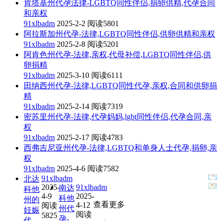
肯塔基州代孕法律-LGBTQ同性伴侣,捐卵供精,代孕合同
和亲权
91xlbadm
2025-2-2
阅读5801
阿拉斯加州代孕-法律,LGBTQ同性伴侣,供卵供精和亲权
91xlbadm
2025-2-8
阅读5201
阿肯色州代孕-法律,亲权,代母补偿,LGBTQ同性伴侣,供
卵捐精
91xlbadm
2025-3-10
阅读6111
田纳西州代孕-法律,LGBTQ同性代孕,亲权,合同和供卵捐
精
91xlbadm
2025-2-14
阅读7319
密苏里州代孕-法律,代孕妈妈,lgbt同性伴侣,代孕合同,亲
权
91xlbadm
2025-2-17
阅读4783
西弗吉尼亚州代孕-法律,LGBTQ和单身人士代孕,捐卵,亲
权
91xlbadm
2025-4-6
阅读7582
91xlbadm
北达
2025-
91xlbadm
南达
科他
4-9
2025-
科他
州的
查看更多
4-12
阅读
州代
妊娠
阅读
5825
孕-
代