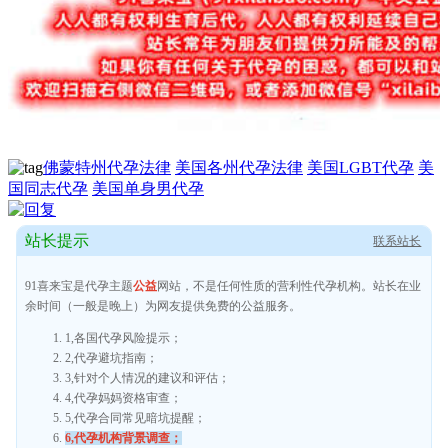
佛蒙特州代孕法律
美国各州代孕法律
美国LGBT代孕
美
国同志代孕
美国单身男代孕
站长提示
联系站长
91喜来宝是代孕主题
公益
网站，不是任何性质的营利性代孕机构。站长在业
余时间（一般是晚上）为网友提供免费的公益服务。
1,各国代孕风险提示；
2,代孕避坑指南；
3,针对个人情况的建议和评估；
4,代孕妈妈资格审查；
5,代孕合同常见暗坑提醒；
6,代孕机构背景调查；