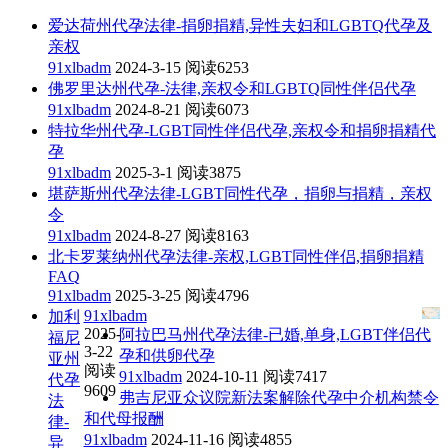
爱达荷州代孕法律-捐卵捐精,异性夫妇和LGBTQ代孕及
亲权
91xlbadm
2024-3-15
阅读6253
佛罗里达州代孕-法律,亲权令和LGBTQ同性伴侣代孕
91xlbadm
2024-8-21
阅读6073
特拉华州代孕-LGBT同性伴侣代孕,亲权令和捐卵捐精代
孕
91xlbadm
2025-3-1
阅读3875
堪萨斯州代孕法律-LGBT同性代孕，捐卵与捐精，亲权
令
91xlbadm
2024-8-27
阅读8163
北卡罗莱纳州代孕法律-亲权,LGBT同性伴侣,捐卵捐精
FAQ
91xlbadm
2025-3-25
阅读4796
91xlbadm
加利
2025-
阿拉巴马州代孕法律-已婚,单身,LGBT伴侣代
福尼
3-22
孕和供卵代孕
亚州
阅读
91xlbadm
2024-10-11
阅读7417
代孕
9609
弗吉尼亚众议院新法案解除代孕中介机构禁令
法
和代母报酬
律-
91xlbadm
2024-11-16
阅读4855
异