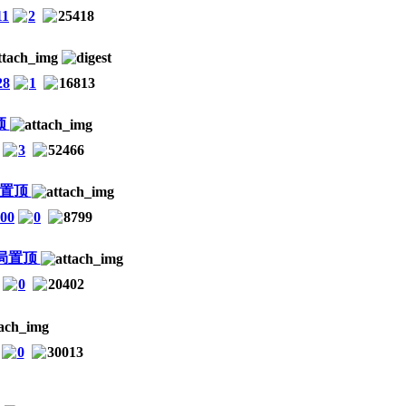
11
2
25418
28
1
16813
3
52466
:00
0
8799
0
20402
0
30013