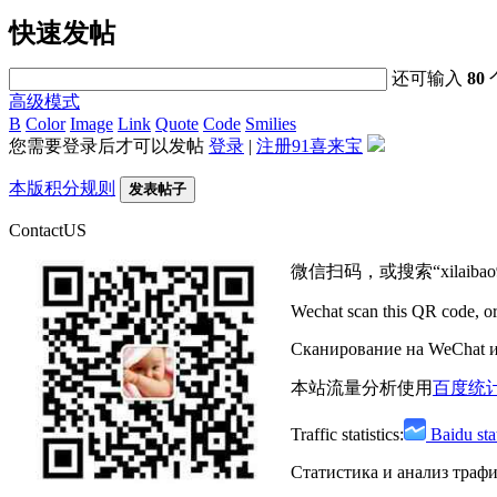
快速发帖
还可输入
80
高级模式
B
Color
Image
Link
Quote
Code
Smilies
您需要登录后才可以发帖
登录
|
注册91喜来宝
本版积分规则
发表帖子
ContactUS
微信扫码，或搜索“xilaibao9
Wechat scan this QR code, o
Сканирование на WeChat ил
本站流量分析使用
百度统
Traffic statistics:
Baidu stat
Статистика и анализ траф