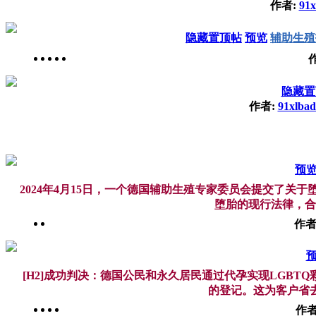
作者:
91
隐藏置顶帖
预览
辅助生殖
隐藏置
作者:
91xlba
预
2024年4月15日，一个德国辅助生殖专家委员会提交了
堕胎的现行法律，合
作者
[H2]成功判决：德国公民和永久居民通过代孕实现LGBT
的登记。这为客户省去
作者