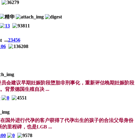
36279
13
93811
...
2
3
4
5
6
106
136208
该委员会建议早期妊娠阶段堕胎非刑事化，重新评估晚期妊娠阶段
景德国生殖自决 ...
0
0
4551
方法院为在国外进行代孕的客户获得了代孕出生的孩子的合法父母身份
程碑，也是LGB ...
:00
0
9578