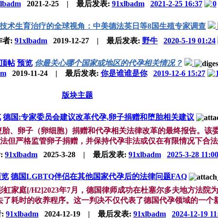
xlbadm
2021-2-25
|
最后发表:
91xlbadm
2021-2-25 16:37
0
技术生育治疗的全球视角：中美德法英日等8国生殖专家调查
作者:
91xlbadm
2019-12-27
|
最后发表:
野牛
2020-5-19 01:24
顶帖
预览
你最关心哪个国家或地区的代孕相关情况？
dm
2019-11-24
|
最后发表:
你是谁谁是你
2019-12-6 15:27
版块主题
览
德国:专家委员会建议改革代孕,卵子捐赠和堕胎相关建议
关于堕胎、卵子（卵细胞）捐赠和代孕相关法律改革的最终报告。
法但严格监管卵子捐赠，并保持代孕非法或仅在有限情况下合法。背
:
91xlbadm
2025-3-28
|
最后发表:
91xlbadm
2025-3-28 11:0
预览
德国LGBTQ伴侣在其他国家代孕后的法律问题FAQ
Q彩虹家庭[/H2]2023年7月，德国律师成功在杜塞尔多夫地
了耗时的收养程序。这一判决不仅代表了德国代孕领域的一个新的里
:
91xlbadm
2024-12-19
|
最后发表:
91xlbadm
2024-12-19 11