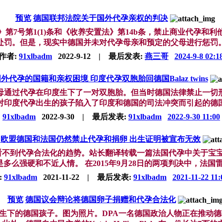
预览
德国联邦法院关于国外代孕亲权的判决
第7号第1(1)条和《收养安置法》第14b条，禁止商业代孕和
罚。但是，现实中德国并未对代孕母亲和预定的父母进行惩罚。这
作者:
91xlbadm
2022-9-12
|
最后发表:
燕三哥
2024-9-8 02:1
外代孕的国籍和亲权困境 印度代孕双胞胎回德国Balaz twins
父母通过代孕在印度生下了一对双胞胎。但当时德国法律禁止一
印度代孕出生的孩子陷入了印度和德国的司法冲突而引起的德国国
:
91xlbadm
2022-9-30
|
最后发表:
91xlbadm
2022-9-30 11:00
欧盟德国和法国仍然禁止代孕和捐卵 出生证明被宣布无效
然看不到代孕合法化的趋势。站长翻译转载一篇法国代孕中关于
么强硬和不近人情。 在2015年9月28日的两项判决中，法国雷恩（Re
:
91xlbadm
2021-11-22
|
最后发表:
91xlbadm
2021-11-22 11:
预览
德国议会辩论将德国卵子捐赠和代孕合法化
下的德国孩子。图为照片。DPA一名德国政治人物正在推动德国将