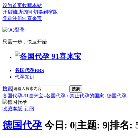
设为首页
收藏本站
开启辅助访问
切换到窄版
登录
注册91喜来宝
只需一步，快速开始
各国代孕
BBS
代孕知识
搜索
搜索
各国代孕-91喜来宝
»
各国代孕
›
禁止代孕的国家
›
德国代孕
收藏本版
|
订阅
德国代孕
今日:
0
|
主题:
9
|
排名: