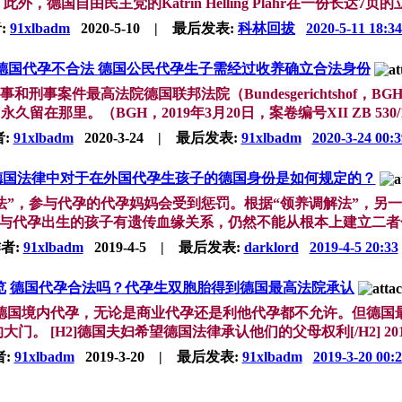
外，德国自由民主党的Katrin Helling Plahr在一份长达7页的
:
91xlbadm
2020-5-10
|
最后发表:
科林回拔
2020-5-11 18:34
德国代孕不合法 德国公民代孕生子需经过收养确立合法身份
国民事和刑事案件最高法院德国联邦法院（Bundesgerichtsh
在那里。（BGH，2019年3月20日，案卷编号XII ZB 530/17，
者:
91xlbadm
2020-3-24
|
最后发表:
91xlbadm
2020-3-24 00:3
德国法律中对于在外国代孕生孩子的德国身份是如何规定的？
法”，参与代孕的代孕妈妈会受到惩罚。根据“领养调解法”，另一
与代孕出生的孩子有遗传血缘关系，仍然不能从根本上建立二者合法的
者:
91xlbadm
2019-4-5
|
最后发表:
darklord
2019-4-5 20:33
览
德国代孕合法吗？代孕生双胞胎得到德国最高法院承认
德国境内代孕，无论是商业代孕还是利他代孕都不允许。但德国
门。 [H2]德国夫妇希望德国法律承认他们的父母权利[/H2] 201
者:
91xlbadm
2019-3-20
|
最后发表:
91xlbadm
2019-3-20 00: