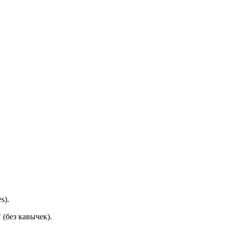
s).
" (без кавычек).