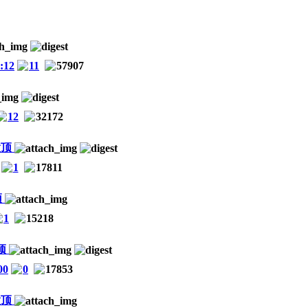
:12
11
57907
12
32172
1
17811
1
15218
00
0
17853