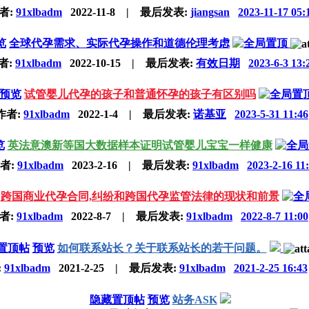
者:
91xlbadm
2022-11-8
|
最后发表:
jiangsan
2023-11-17 05:
览
全球代孕需求、实际代孕操作和道德伦理考虑
者:
91xlbadm
2022-10-15
|
最后发表:
有效日期
2023-6-3 13:
预览
试管婴儿代孕的孩子和普通怀孕的孩子有区别吗
作者:
91xlbadm
2022-1-4
|
最后发表:
诺基亚
2023-5-31 11:46
览
英法意澳新等国大数据样本证明试管婴儿宝宝一样健康
者:
91xlbadm
2023-2-16
|
最后发表:
91xlbadm
2023-2-16 11
跨国商业代孕合同,纠纷和跨国代孕监管法律的现状和前景
者:
91xlbadm
2022-8-7
|
最后发表:
91xlbadm
2022-8-7 11:00
置顶帖
预览
如何联系站长？关于联系站长的若干问题。
:
91xlbadm
2021-2-25
|
最后发表:
91xlbadm
2021-2-25 16:43
隐藏置顶帖
预览
站务ASK