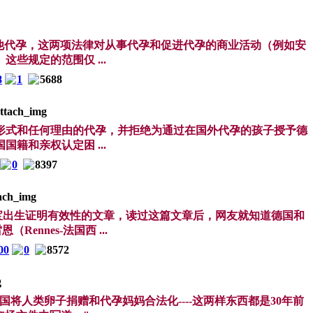
利他代孕，这两项法律对从事代孕和促进代孕的商业活动（例如安
些规定的范围仅 ...
8
1
5688
切形式和任何理由的代孕，并拒绝为通过在国外代孕的孩子授予德
籍和亲权认定困 ...
0
8397
宝宝出生证明有效性的文章，读过这篇文章后，网友就知道德国和
nnes-法国西 ...
00
0
8572
人类卵子捐赠和代孕妈妈合法化----这两样东西都是30年前