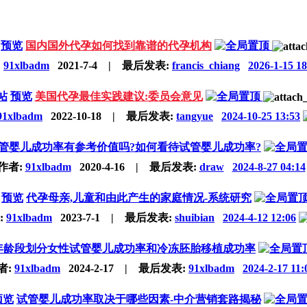
预览
国内国外代孕如何找到靠谱的代孕机构
:
91xlbadm
2021-7-4
|
最后发表:
francis_chiang
2026-1-15 18
帖
预览
美国代孕最佳实践建议:委员会意见
91xlbadm
2022-10-18
|
最后发表:
tangyue
2024-10-25 13:53
管婴儿成功率有参考价值吗?如何看待试管婴儿成功率?
作者:
91xlbadm
2020-4-16
|
最后发表:
draw
2024-8-27 04:14
预览
代孕母亲,儿童和由此产生的家庭情况-系统研究
:
91xlbadm
2023-7-1
|
最后发表:
shuibian
2024-4-12 12:06
年龄段划分女性试管婴儿成功率和冷冻胚胎移植成功率
者:
91xlbadm
2024-2-17
|
最后发表:
91xlbadm
2024-2-17 11:
预览
试管婴儿成功率取决于哪些因素-中介营销套路揭秘