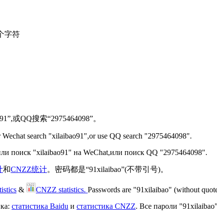
个字符
1”,或QQ搜索“2975464098”。
r Wechat search "xilaibao91",or use QQ search "2975464098".
и поиск "xilaibao91" на WeChat,
или поиск QQ "2975464098"
.
计
和
CNZZ统计
。密码都是“91xilaibao”(不带引号)。
istics
&
CNZZ statistics.
Passwords are "91xilaibao" (without quote
ика:
статистика Baidu
и
статистика CNZZ
. Все пароли "91xilaibao