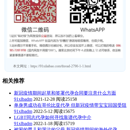
本文网址：
https://91xilaibao.com/thread-2790-1-1.html
相关推荐
新冠疫情期间起草和签署代孕合同要注意什么方面
91xlbadm
2021-12-28
阅读25158
单身男成功在哥伦比亚代孕 但新冠疫情带宝宝回国受阻
91xlbadm
2022-5-12
阅读15675
LGBT同志代孕如何寻找靠谱代孕中介
91xlbadm
2022-1-18
阅读15719
被困的婴儿和哭泣的父母 新冠疫情期间的海外代孕