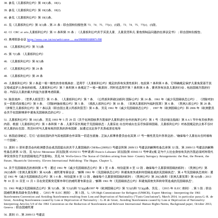
38. 参见《儿童权利公约》第 18(1)条。18(1).
39. 参见《儿童权利公约》第 18(2)条。18(2).
40. 参见《儿童权利公约》第 18(1)条。
41. 见《儿童权利公约》第 3(1)条，第 21 条：联合国特别报告第 73、74、75、77(e)、(f)段。73、74、75、77(e)、(f)段。
42. Cf. CRC at arts.儿童权利公约》第 11 条和第 35 条；《儿童权利公约关于买卖儿童、儿童卖淫和儿 童色情制品问题的任择议定书》；联合国特别报告。
43. 奥维耶多会议
https://www.coe.int/en/web/conve ... ms/090000168007cf98
44. 《儿童权利公约》第 7(1)条
45. 第 7(1)条 《儿童权利公约》
46. 《儿童权利公约》第 8(1)条
47. 《儿童权利公约》第 24 条
48. 《儿童权利公约》第 28 条
49. 儿童权利公约》第 2 条是一项一般性的非歧视条款，适用于《儿童权利公约》规定的所有实质性权利，包括第 7 条和第 8 条。它明确规定保护儿童免受基于其
父母或监护人身份的歧视。儿童权利公约》第 7 条和第 8 条规定了一项一般原则，同时也适用于第 7 条和第 8 条，要求所有涉及儿童的行动，包括国籍方面的行
动，均应以儿童的最大利益为首要考虑因素。
50. 除其他外，《世界人权宣言》第 15 条、《儿童权利公约》第 7 条、《公民权利和政治权利 国际公约》第 24 条、1961 年《减少无国籍状态公约》、《消除对妇
女一切形式歧视公约》第 9 条、《消除种族歧视公约》第 5 条、《残疾人权利公约》第 18 条、《非洲儿童权利与福利宪章》第 6 条、《美洲人权公约》第 20 条、
《伊斯兰儿童权利公约》第 7 条以及《联合国土著人民权利宣言》第 6 条。另见 1961 年《减少无国籍状态公约》、1997 年《欧洲国籍公约》和 2006 年《欧洲委员
会关于在国家继承中避免无国籍状态的公约》。
51. 儿童权利公约》第 10(1)条。另见 1993 年 5 月 29 日《关于在跨国收养方面保护儿童和进行合作的海牙公约》第 1 号《良好做法指南》第 8.4.5 节中有关收养的
内容。根据《儿童权利公约》第 3 条和第 7 条，儿童不应长期处于无国籍状态：儿童应在 出生时或出生后尽快获得国籍。儿童权利公约》对各国规定的义务不仅针
对儿童的出生国，而且针对与儿童有相关联系的所有国家，如通过法定亲子关系或居住地等
52. 各国必须铭记，它们 "必须在国内并与其他国家合作采取一切适当措施，正如人权事务委员会在其第 17 号一般性意见中所表达的，"确保每个儿童在出生时都有
一个国籍"。
53. 原则 11 部长委员会向欧洲委员会成员国提出的关于儿童国籍的 CM/Rec(2009)13 号建议和第 2009/13 号建议的解释性备忘录第 32 段。第 2009/13 号建议的解释
性备忘录第 32 段。见 Sylvie Mennesson 诉法国(第 65192/11 号申请)和 Francis Labassee 诉法国(第 65941/11 号申请)(规 定与个人社会身份有关的方面必须对跨境代
孕安排所生子女的国籍地位产生影响)。另见 M. Wells-Greco The Status of Children arising from Inter- Country Surrogacy Arrangements: the Past, the Present, the
Future, Maastricht University, Eleven International Publishing: The Hague, Chapter 5。
54. 关于无国籍状态的准则第 4 号：通过 1961 年《减少无国籍状态公约》第 1 至 4 条，特别是第 8 至 12 段，确保每个儿童获得国籍的权利；《美洲公约》第
20(2)条和《非洲儿童宪章》第 6(4)条；难民署专家会议，"解释 1961 年《无国籍状态公约》和避免丧失或剥夺国籍造成的无国籍状态"。第 4 号无国籍状态准则：通
过 1961 年《减少无国籍状态公约》第 1-4 条，特别是第 8 至 12 段，确保每个儿童获得国籍的权利；《美洲公约》第 20(2)条和《非洲儿童宪章》第 6(4)条；2013
年 10 月 31 日至 11 月 1 日在突尼斯突尼斯市举行的难民署专家会议，"解释 1961 年《无国籍状态公约》和避免因丧失和剥夺而造成的无国籍状态"。
55. 1961 年减少无国籍状态公约》第 5(1)条。第 7(1)(f)和 7(1)(g)条1997 年《欧洲国籍公约》第 7(1)(f)和 7(1)(g)条。另见，《2015 年 ILEC 准则》，第 5 段；联合
国难民事务高级专员办事处，《2015 年 ILEC 准则》，第 5 段。5,; UN High Commissioner for Refugees (UNHCR), Expert Meeting - Interpreting the 1961
Statelessness Convention and Avoiding Statelessness resulting from Loss and Deprivation of Nationality ("Tunis Conclusions"), March 2014, in particular paras.G.-R. de
Groot, Avoiding Statelessness caused by Loss or Deprivation of Nationality：G.-R de Groot, Avoiding Statelessness caused by Loss or Deprivation of Nationality:
Interpreting Articles 5-9 of the 1961 Convention on the Reduction of Statelessness and Relevant International Human Rights Norms, Background paper, October 2013,
Geneva：联合国难民署
56. 原则 15，第 2009/13 号建议