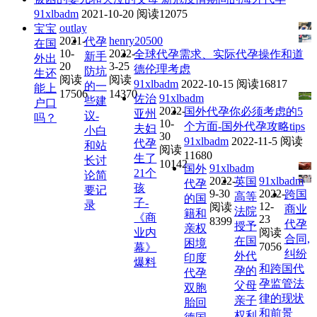
91xlbadm
2021-10-20
阅读12075
outlay
宝宝
2021-
henry20500
代孕
在国
10-
2022-
全球代孕需求、实际代孕操作和道
新手
外出
20
3-25
德伦理考虑
防坑
生还
阅读
阅读
91xlbadm
2022-10-15
阅读16817
的一
能上
17506
14370
91xlbadm
佐治
些建
户口
2022-
国外代孕你必须考虑的5
亚州
议-
吗？
10-
个方面-国外代孕攻略tips
夫妇
小白
30
91xlbadm
2022-11-5
阅读
代孕
和站
阅读
11680
生了
长讨
10142
91xlbadm
国外
21个
论简
2022-
91xlbadm
英国
代孕
孩
要记
9-30
2022-
跨国
高等
的国
子-
录
12-
阅读
商业
法院
籍和
《商
23
8399
代孕
授予
亲权
业内
阅读
合同,
在国
困境
7056
幕》
纠纷
外代
印度
爆料
和跨国代
孕的
代孕
孕监管法
父母
双胞
律的现状
亲子
胎回
和前景
权利