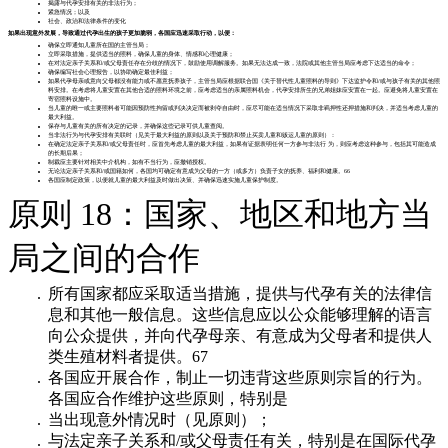
揭露与代孕安排有关的非法行为；
紧急情况；以及
社会、政治和法律条件的变化
如果出现意外发展，导致通过代孕出生的孩子更加脆弱，各国应迅速采取行动，以便：
确保立即通知儿童所在国的主管当局；
立即采取措施，提供适当的照料，确保儿童的身体、情感和心理健康；
在对法定亲子关系和/或父母责任存在分歧的情况下，鼓励使用调解服务。如果无法达成一致，法院或其他主管当局应考虑下达适当的命令；
确保编写社会心理报告，以协助确定最佳利益；
如果代孕母亲或意向父母都没有能力或不愿意抚养孩子，主管当局应根据联合国《关于替代性儿童照料的导则》下达监护令和/或与孩子有关的其他照
料安排。在考虑将儿童安置在其他合适的照料环境之前，应考虑适当的亲属照料机会，代孕安排所生的兄弟姐妹应安置在一起。应避免将儿童安置在
寄宿照料设施中。
当儿童的唯一或主要照料者可能因预防性拘留或判决决定而被剥夺自由时，应尽可能在适当情况下采取非羁押性还押措施和判决，并适当考虑儿童的
最大利益。
保存与儿童有关的所有决定的记录，并确保这些记录可供儿童查阅。
当非法行为与代孕安排有关联时（见关于最大利益的原则以及关于预防和禁止买卖儿童和贩运儿童的原则）：
在确定法定亲子关系和/或父母责任时，应首先考虑儿童的最大利益，如果有证据表明任何一方参与非法行 为，则应考虑这种参与，包括其可能造成
的长期后果；
制裁应主要针对相关中介机构，如有不当行为，应撤销授权。
无论法定亲子关系和/或国籍如何，各国均可确定有意成为父母的一方（或多方）负责子女的抚养、福利和健康。66
各国应制定政策，以便就儿童的最大利益及时做出决策、并确保迅速实施儿童保护制度。
原则 18：国家、地区和地方当
局之间的合作
所有国家都应采取适当措施，提供与代孕有关的法律信
息和其他一般信息。这些信息应以公众能够理解的语言
向公众提供，并向代孕母亲、有意成为父母者和提供人
类生殖材料者提供。67
各国应开展合作，制止一切违背这些原则宗旨的行为。
各国应合作维护这些原则，特别是
当出现意外情况时（见原则）；
与法定亲子关系和/或父母责任有关，特别是在国际代孕