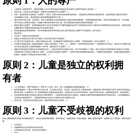
原则 1：人的尊严
人权源于人的固有尊严。4国内和国际上关于代孕安排的法律规定应符合保护人的尊严的基本人权准则。5
所有儿童，无论其出生环境如何，都享有与生俱来的平等人格尊严。6
买卖、贩运和剥削儿童侵犯了人的尊严，否定了儿童作为独立权利拥有者的地位。7各国应禁止那些助长或构成买卖、贩运和剥削儿童的代孕安排，
并应确保防止买卖、贩运和剥削儿童的保障措施适用于代孕。8
通过代孕出生的儿童、代孕母亲、意向父母和提供人类生殖材料的人都具有特殊的脆弱性，并面临被剥削的风险。9有关代孕的国家立法、司法和政
策方针应以人权框架为基础，以确保儿童和所有相关方的人权，防止剥削做法并提供有效的补救措施。 10
根据儿童的人格尊严，各国应确保法律不允许以合同条款不可撤消地确定法定亲子关系或有关代孕中儿童地位和/或照料的任何其他决定。各国应说明
在哪些情况下需要由法院或其他主管当局进行监督。
各国在确定其法律和政策时，可以考虑通过各种代孕安排出生的儿童可能对其人格尊严产生的影响，其中包括11
商业安排；
与父母一方或双方没有遗传联系；
利他主义安排以及对儿童今后与相关人员的关系可能产生的影响；
当儿童与作为其遗传父母、妊娠父母或社会父母、兄弟姐妹和大家庭成员的人分离时，可能会影响其一生的人格尊严。12
代孕做法可能会造成一种错误的期望，即成人有权得到一个孩子，13 ，或得到一个具有特殊特征的孩子。这种期望应予以阻止，因为它们可能使儿童
沦为完全满足成年人意图和愿望的一种手段，因此有悖于人的尊严。14
国际法和其他相关的国内法并没有规定任何人，包括代孕安排中的意向父母，对子女享有权利 15 同样，意向父母也不应该声称对代孕所生子女拥有
专属法律亲子关系和父母责任的 "权利"。16儿童与生俱来的人格尊严、儿童作为独立权利拥有者的地位、儿童维护身份的权利、获得起源和其他权利
的权利，都排除了同意这种主张的可能性。17
原则 2：儿童是独立的权利拥
有者
人人生而自由，在尊严和权利上一律平等 18 在其一生中，每个儿童都是独立的权利拥有者。19
各国应确保每一个通过代孕安排出生的儿童，不论其出生情况、出生国、地位和法定 父母身份如何，都能在整个童年时期在与所有儿童平等的基础上
要求并享受《儿童权利公 约》和其他国际文书规定的所有权利。应特别关注与出生登记和身份（包括但不限于姓名、国籍和家庭关系）有关的权利。
在所有影响到有能力形成自己观点的儿童的事务中，儿童有权自由表达自己的观点。应根据儿童的年龄和成熟程度适当考虑其意见。20在需要确定出
生后最大利益的情况下，儿童的权利应由法定监护人或其他主管当局独立代表。
所有儿童，无论其出生时的地位如何，都应享有同等的社会保护。21
原则 3：儿童不受歧视的权利
所有儿童都有权在不受任何歧视的情况下，使自己的权利得到尊重、保护和促进。各国应采取一切适当措施，确保儿童受到保护，免遭基于以下原因的一切形式的歧
视：
出生状况；
多胞胎或与出生有关的任何其他方面；
父母身份的任何方面，包括法定父母身份；
性别；