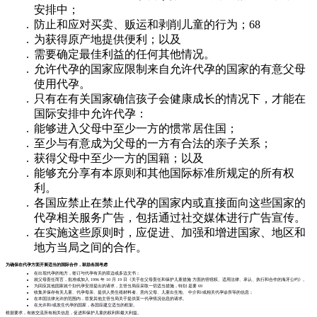
安排中；
防止和应对买卖、贩运和剥削儿童的行为；68
为获得原产地提供便利；以及
需要确定最佳利益的任何其他情况。
允许代孕的国家应限制来自允许代孕的国家的有意父母
使用代孕。
只有在有关国家确信孩子会健康成长的情况下，才能在
国际安排中允许代孕：
能够进入父母中至少一方的惯常居住国；
至少与有意成为父母的一方有合法的亲子关系；
获得父母中至少一方的国籍；以及
能够充分享有本原则和其他国际标准所规定的所有权
利。
各国应禁止在禁止代孕的国家内或直接面向这些国家的
代孕相关服务广告，包括通过社交媒体进行广告宣传。
在实施这些原则时，应促进、加强和增进国家、地区和
地方当局之间的合作。
为确保在代孕方面开展适当的国际合作，鼓励各国考虑
在出现代孕的地方，签订与代孕有关的双边或多边文书；
就父母责任而言，批准或加入 1996 年 10 月 19 日《关于在父母责任和保护儿童措施 方面的管辖权、适用法律、承认、执行和合作的海牙公约》。
为回应其他国家就个别代孕安排提出的请求，主管当局应采取一切适当措施，特别 是要 69
收集并保存有关儿童、代孕母亲、提供人类生殖材料者、意向父母、儿童出生地、 中介和/或相关代孕诊所等的信息；
在本国法律允许的范围内，答复其他主管当局关于提供某一代孕情况信息的请求。
在允许和/或发生代孕的国家，各国应建立适当的框架。
根据要求，有效交流所有相关信息，促进和保护儿童的权利和最大利益。