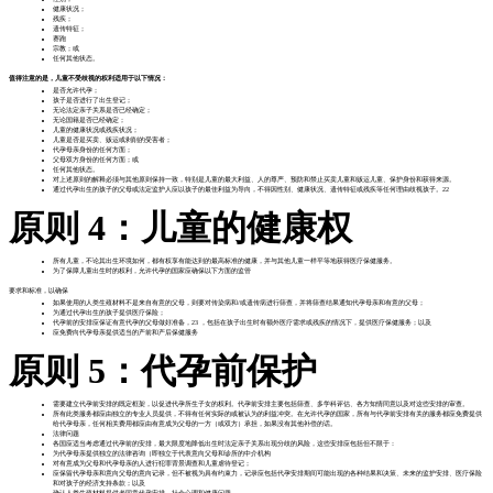
健康状况；
残疾；
遗传特征；
赛跑
宗教；或
任何其他状态。
值得注意的是，儿童不受歧视的权利适用于以下情况：
是否允许代孕；
孩子是否进行了出生登记；
无论法定亲子关系是否已经确定；
无论国籍是否已经确定；
儿童的健康状况或残疾状况；
儿童是否是买卖、贩运或剥削的受害者；
代孕母亲身份的任何方面；
父母双方身份的任何方面；或
任何其他状态。
对上述原则的解释必须与其他原则保持一致，特别是儿童的最大利益、人的尊严、预防和禁止买卖儿童和贩运儿童、保护身份和获得来源。
通过代孕出生的孩子的父母或法定监护人应以孩子的最佳利益为导向，不得因性别、健康状况、遗传特征或残疾等任何理由歧视孩子。22
原则 4：儿童的健康权
所有儿童，不论其出生环境如何，都有权享有能达到的最高标准的健康，并与其他儿童一样平等地获得医疗保健服务。
为了保障儿童出生时的权利，允许代孕的国家应确保以下方面的监管
要求和标准，以确保
如果使用的人类生殖材料不是来自有意的父母，则要对传染病和/或遗传病进行筛查，并将筛查结果通知代孕母亲和有意的父母；
为通过代孕出生的孩子提供医疗保险；
代孕前的安排应保证有意代孕的父母做好准备，23 ，包括在孩子出生时有额外医疗需求或残疾的情况下，提供医疗保健服务；以及
应免费向代孕母亲提供适当的产前和产后保健服务
原则 5：代孕前保护
需要建立代孕前安排的既定框架，以促进代孕所生子女的权利。代孕前安排主要包括筛查、多学科评估、各方知情同意以及对这些安排的审查。
所有此类服务都应由独立的专业人员提供，不得有任何实际的或被认为的利益冲突。在允许代孕的国家，所有与代孕前安排有关的服务都应免费提供
给代孕母亲，任何相关费用都应由有意成为父母的一方（或双方）承担，如果没有其他补偿的话。
法律问题
各国应适当考虑通过代孕前的安排，最大限度地降低出生时法定亲子关系出现分歧的风险，这些安排应包括但不限于：
为代孕母亲提供独立的法律咨询（即独立于代表意向父母和诊所的中介机构
对有意成为父母和代孕母亲的人进行犯罪背景调查和儿童虐待登记；
应保留代孕母亲和意向父母的意向记录，但不被视为具有约束力，记录应包括代孕安排期间可能出现的各种结果和决策、未来的监护安排、医疗保险
和对孩子的经济支持条款；以及
确认人类生殖材料提供者同意代孕安排。社会心理和健康问题