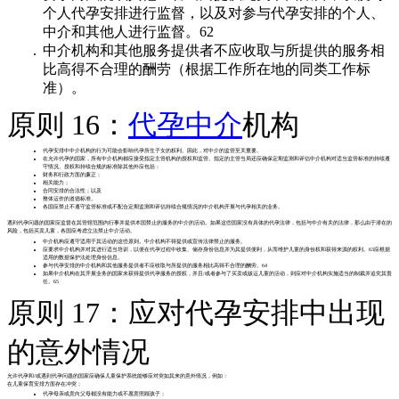
个人代孕安排进行监督，以及对参与代孕安排的个人、
中介和其他人进行监督。62
中介机构和其他服务提供者不应收取与所提供的服务相
比高得不合理的酬劳（根据工作所在地的同类工作标
准）。
原则 16：
代孕中介
机构
代孕安排中中介机构的行为可能会影响代孕所生子女的权利。因此，对中介的监管至关重要。
在允许代孕的国家，所有中介机构都应接受指定主管机构的授权和监管。指定的主管当局还应确保定期监测和评估中介机构对适当监管标准的持续遵
守情况。授权和持续合规的标准除其他外应包括：
财务和行政方面的廉正；
相关能力；
合同安排的合法性；以及
整体运作的道德标准。
各国应禁止不遵守监管标准或不配合定期监测和评估持续合规情况的中介机构开展与代孕相关的业务。
遇到代孕问题的国家应监督在其管辖范围内行事并提供本国禁止的服务的中介的活动。如果这些国家没有具体的代孕法律，包括与中介有关的法律，那么由于潜在的
风险，包括买卖儿童，各国应考虑立法禁止中介活动。
中介机构应遵守适用于其活动的这些原则。中介机构不得提供或宣传法律禁止的服务。
应要求中介机构并对其进行适当培训，以便在代孕过程中收集、储存身份信息并为其提供便利，从而维护儿童的身份权和获得来源的权利。63应根据
适用的数据保护法处理身份信息。
参与代孕安排的中介机构和其他服务提供者不应收取与所提供的服务相比高得不合理的酬劳。64
如果中介机构在其开展业务的国家未获得提供代孕服务的授权，并且/或者参与了买卖或贩运儿童的活动，则应对中介机构实施适当的制裁并追究其责
任。65
原则 17：应对代孕安排中出现
的意外情况
允许代孕和/或遇到代孕问题的国家应确保儿童保护系统能够应对突如其来的意外情况，例如：
在儿童保育安排方面存在冲突；
代孕母亲或意向父母都没有能力或不愿意照顾孩子；