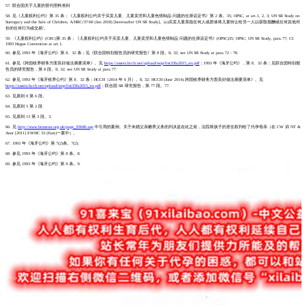
57. 联合国关于儿童的替代照料准则
58. 见《儿童权利公约》第 35 条；《儿童权利公约关于买卖儿童、儿童卖淫和儿童色情制品 问题的任择议定书》第 2 条。35; OPSC, at art.1, 2, 3; UN SR Study on
Surrogacy and the Sale of Children, A/HRC/37/60 (Jan 2018) [hereinafter UN SR Study]。(a)买卖儿童系指任何人或群体将儿童转让给另一人以获取报酬或任何其他对
价的任何行为或交易"。
59. 《儿童权利公约》(CRC)第 35 条；《儿童权利公约关于买卖儿童、儿童卖淫和儿童色情制品 问题的任择议定书》(OPSC)35; OPSC; UN SR Study, para.77; Cf.
1993 Hague Convention at art.1.
60. 参见 1993 年《海牙公约》第 8、32 条；见《联合国特别报告员的研究报告》第 8 段。8, 32; see UN SR Study at para.72 - 78.
61. 参见《跨国收养财务方面良好做法摘要清单》。见
https://assets.hcch.net/upload/wop/list33fa2015_en.pdf
；1993 年《海牙公约》，第 8、32 条；见联合国特别报
告员的研究报告，第 8 段。8, 32; see UN SR Study at para.77.
62. 参见 1993 年《海牙收养公约》第 8、32 条；HCCH（2014 年 6 月）。8, 32; HCCH (June 2014).跨国收养财务方面良好做法摘要清单》。见
https://assets.hcch.net/upload/wop/list33fa2015_en.pdf
；联合国 SR 研究报告，第 77 段。77.
63. 见原则 8 第 6 段。
64. 见原则 5 第 2 段
65. 见原则 13 第 3 段。3.
66. 见
http://www.bionews.org.uk/page_93040.asp
中引用的案例。关于未婚父亲赡养义务的判决是在此之前，法院将孩子的居住权判给了代孕母亲（在 CW 诉 NT &
Anor [2011] EWHC 33 (Fam)一案中）。
67. 1993 年《海牙公约》第 7(2)条。7(2).
68. 参见 1993 年《海牙公约》第 8 条。8.
69. 参见 1993 年《海牙公约》第 9 条。9.