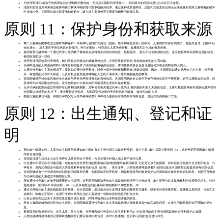
为代孕安排和/或孩子的抚养提供合理期限的预付款，尤其是在国际代孕安排中， 因为双方的经济状况往往存在巨大差异。
法院和主管当局可采用旨在协助各方解决冲突的替代性争端解决程序。通过这种或其他手段，法院和其他主管当局应设法避免可能对儿童有害的破坏
性持续冲突，并应设法最大限度地创造机会，建立对儿童身份至关重要的积极的持续关系。
原则 11：保护身份和获取来源
每个儿童都应能够在适当的帮助和保护下享有并行使维护其身份（国籍、姓名和家庭关系）的权利。儿童维护其身份的能力，包括其遗传、妊娠和社
会出身43 ，对儿童和子孙后代具有持续的、终生的影响，特别是从儿童的身份权、健康权和文化权的角度来看。
各国有责任确保每一个通过代孕出生的孩子都有机会获得有关其身份的信息，包括基因、 胎儿和社会出身的信息。这应包括成年后获取信息的机会。
各国应协助这一过程。
代孕安排只应涉及代孕母亲，她们应提供经核实的准确身份信息，并同意将其身份信 息转发给她们的生育对象。
代孕中使用的人类生殖材料只能来自那些提供了经核实的准确身份信息，并同意将其身份信息传递给与其有基因联系的人的人。
在通过代孕出生儿童的情况下，应鼓励公开的代孕安排，以便为保护身份权和获得来 源提供保障。因此，各国应鼓励通过代孕出生的儿童、代孕母
亲、有意向的父母和大家庭，以及有机会提供生殖材料的人之间开展有关出生后接触益处的教育。
各国应确保严格收集和储存永久保存与所有代孕安排有关的身份信息。各国应明确在什么条件下储存身份信息并不断更新，谁可以获取这些信息，以
及何时和如何获取这些信息。这应包括在中介机构关闭等情况发生变化时保存数据。
允许代孕的国家应建立和维护登记册和国家档案，其中包含有关通过代孕出生的儿 童的基因和胎儿来源的信息，儿童可根据其年龄和成熟程度并在符
合国家法律规定的条 件下，要求获得这些信息。各国应适当培训代孕身份信息的收集、储存和协助人员。
根据儿童的最佳利益，有意代孕的父母应尽早确保收集和保存与儿童身份有关的所有现有信息，包括其出身的各个方面。
原则 12：出生通知、登记和证
明
无论出生情况如何，儿童的出生都应尽快通知出生国的有关主管当局并由其进行登记。每个儿童 "出生后应立即登记 "44 ，这种登记不应因出生情况
而有任何歧视。
各国必须对在其领土上出生的所有儿童进行出生登记，包括父母为外国人或父母不详的儿童。
出生通知和登记应尽可能完整，包括在允许代孕安排的国家或[目的地国]随后在其国家登 记处登记孩子的国家。身份信息应包括出生日期和地点、代
孕母亲、意向父母以及与提供人类生殖材料者有关的信息（如有）。医疗诊所、人类生殖材料提供者和/或登记处应向国家登记处提供所有识别信息。
各国应确保有一个记录身份识别信息的国家登记册。各国应制定程序框架，确保根据适用的数据保护法记录和保存此类身份识别信息。各国还可考虑
为代孕出生的儿童建立单独的登记册。
所有通过代孕出生的孩子都应获得出生证明。这不应导致因孩子的出生或其他身份而产生任何歧视。出生证明与许多其他权利的实现密切相关，特别
是姓名权、国籍权45 和身份权，46 ，以及享有能达到的最高标准的健康47 和教育权。48
通过代孕出生的儿童的隐私权非常重要。在许多国家，必须出示出生证明才能登记获得官方服务，以便充分享有教育权、健康权以及经济、社会和文
化权利。除出生证明外，各国可考虑向代孕出生的儿童提供一份载有身份信息的补充文件。
出生记录应在法定亲子关系发生变化时进行更新，同时保留原始记录和这些变化的历史。
所有人都应能够查阅自己的出生记录。各国应确保通过代孕出生的儿童或其代理人能够根据其年龄和成熟程度，在适当的指导和咨询下获取此类信
息。
根据适用的数据保护法，有关儿童、意向父母、代孕母亲或任何提供人类生殖材料的人 的信息只能向主管当局和其他有合法利益的人披露。
人类生殖材料提供者登记册和其他相关登记册应保存此类信息，并对出生通知、登记和 证明的使用进行补充。