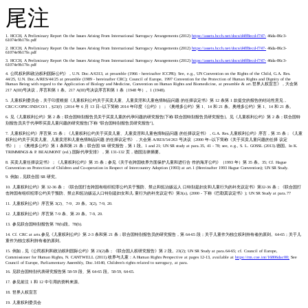
尾注
1. HCCH, A Preliminary Report On the Issues Arising From International Surrogacy Arrangements (2012)
https://assets.hcch.net/docs/d4ff8ecd-f747-
46da-86c3-
61074e9b17fe.pdf
2. HCCH, A Preliminary Report On the Issues Arising From International Surrogacy Arrangements (2012)
https://assets.hcch.net/docs/d4ff8ecd-f747-
46da-86c3-
61074e9b17fe.pdf
3. HCCH, A Preliminary Report On the Issues Arising From International Surrogacy Arrangements (2012)
https://assets.hcch.net/docs/d4ff8ecd-f747-
46da-86c3-
61074e9b17fe.pdf
4. 公民权利和政治权利国际公约》，U.N. Doc.A/6313, at preamble (1966 - hereinafter ICCPR); See, e.g., UN Convention on the Rights of the Child, G.A. Res.
44/25, U.N. Doc.A/RES/44/25 at preamble (1989 - hereinafter CRC); Council of Europe, 1997 Convention for the Protection of Human Rights and Dignity of the
Human Being with regard to the Application of Biology and Medicine, Convention on Human Rights and Biomedicine, at preamble & art.世界人权宣言》，大会第
217 A(III)号决议，序言和第 1 条。217 A(III)号决议序言和第 1 条（1948 年）。1 (1948).
5. 儿童权利委员会，关于印度根据《儿童权利公约关于买卖儿童、儿童卖淫和儿童色情制品问题 的任择议定书》第 12 条第 1 款提交的报告的结论性意见，
CRC/C/OPSC/IND/CO/1，§23(f)（2014 年 6 月 13 日--以下简称 2014 年印度《公约》）；《奥维多公约》第 1、14 和 21 条。奥维多公约》第 1、14 和 21 条。
6. 见《儿童权利公约》第 2 条；联合国特别报告员关于买卖儿童的代孕问题的研究报告[下称 联合国特别报告员研究报告]。见《儿童权利公约》第 2 条；联合国特
别报告员关于代孕即买卖儿童问题的研究报告[下称 "联合国特别报告员研究报告"]。
7. 儿童权利公约》序言第 35 条；《儿童权利公约关于买卖儿童、儿童卖淫和儿童色情制品问题 的任择议定书》，G.A. Res.儿童权利公约》序言，第 35 条；《儿童
权利公约关于买卖儿童、儿童卖淫和儿童色情制品问题 的任择议定书》，大会第 A/RES/54/263 号决议（2000 年--以下简称《关于买卖儿童问题的任择 议定
书》）；《奥维多公约》第 1 条和第 21 条；联合国 SR 研究报告，第 1 段。1 and 21; UN SR study at para.35, 41 - 78; see, e.g., S. L. GOSSL (2013).德国。In K.
TRIMMINGS & P. BEAUMONT (ed.).国际代孕安排》，第 131-132 页，德国法律摘要。
8. 买卖儿童任择议定书》；《儿童权利公约》第 35 条；参见《关于在跨国收养方面保护儿童和进行合 作的海牙公约》（1993 年）第 35 条。35; Cf. Hague
Convention on Protection of Children and Co-operation in Respect of Intercountry Adoption (1993) at art.1 (Hereinafter 1993 Hague Convention); UN SR Study.
9. 例如，见联合国 SR 研究。
10. 儿童权利公约》第 32-36 条；《联合国打击跨国有组织犯罪公约关于预防、禁止和惩治贩运人 口特别是妇女和儿童行为的补充议定书》第32-36 条；《联合国打
击跨国有组织犯罪公约关于预防、禁止和惩治贩运人口特别是妇女和儿 童行为的补充议定书》第3(a), (2000 - 下称《巴勒莫议定书》); UN SR Study at para.77
11. 儿童权利公约》序言第 3(2)、7-9、20 条。3(2), 7-9, 20.
12. 儿童权利公约》序言第 7-9 条、第 20 条。7-9, 20.
13. 参见联合国特别报告第 78(b)段。78(b).
14. Cf. CRC at arts.参见《儿童权利公约》第 2-3 条和第 21 条；联合国特别报告员的研究报告，第 64-65 段；关于儿童作为独立权利持有者的原则。64-65；关于儿
童作为独立权利持有者的原则。
15. 例如，见《公民权利和政治权利国际公约》第 23(2)条；《联合国人权研究报告》第 2 段。23(2); UN SR Study at para.64-65; cf. Council of Europe,
Commissioner for Human Rights, N. CANTWELL (2011).收养与儿童：A Human Rights Perspective at pages 12-13, available at
https://rm.coe.int/16806dac00;
See
Council of Europe, Parliamentary Assembly, Doc.14140, Children's rights related to surrogacy, at para.
16. 见联合国特别代表研究报告第 58-59 段、第 64-65 段。58-59, 64-65.
17. 参见前注 1 和 12 中引用的资料来源。
18. 世界人权宣言
19. 儿童权利委员会