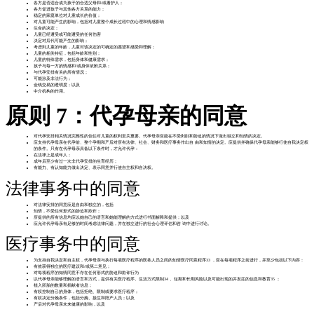
各方是否适合成为孩子的合适父母和/或看护人；
各方促进孩子与其他各方关系的能力；
稳定的家庭单位对儿童成长的价值；
对儿童可能产生的影响，包括对儿童整个成长过程中的心理和情感影响
生命的决定；
儿童已经遭受或可能遭受的任何伤害
决定对后代可能产生的影响；
考虑到儿童的年龄，儿童对该决定的可确定的愿望和感受和理解；
儿童的相关特征，包括年龄和性别；
儿童的特殊需求，包括身体和健康需求；
孩子与每一方的情感和/或身体依附关系；
与代孕安排有关的所有情况；
可能涉及非法行为；
金钱交易的透明度；以及
中介机构的作用。
原则 7：代孕母亲的同意
对代孕安排相关情况完整性的信任对儿童的权利至关重要。代孕母亲应能在不受剥削和胁迫的情况下做出独立和知情的决定。
应支持代孕母亲在代孕前、整个孕期和产后对所有法律、社会、财务和医疗事务作出自 由和知情的决定。应提供并确保代孕母亲能够行使自我决定权
的条件。只有在代孕母亲具备以下条件时，才允许代孕：
在法律上是成年人；
成年后至少有过一次非代孕安排的生育经历；
有能力、有认知能力做出决定、表示同意并行使自主权和自决权。
法律事务中的同意
对法律安排的同意应是自由和独立的，包括
知情，不受任何形式的胁迫和欺诈；
所提供的所有信息均应以她自己的语言和她能理解的方式进行书面解释和提供；以及
应允许代孕母亲有足够的时间考虑法律问题，并在独立进行的社会心理评估和咨 询中进行讨论。
医疗事务中的同意
为支持自我决定和自主权，代孕母亲与执行每项医疗程序的医务人员之间的知情医疗同意程序33 ，应在每项程序之前进行，并至少包括以下内容：
有效获得独立的医疗建议和/或第二意见；
对每项程序的知情同意不存在任何形式的胁迫和欺诈行为
以代孕母亲能够理解的语言和方式，提供有关医疗程序、生活方式限制34 、短期和长期风险以及可能出现的并发症的信息和教育35 ；
植入胚胎的数量和捐献者信息；
有权控制自己的身体，包括拒绝、限制或要求医疗程序；
有权决定分娩条件，包括分娩、接生和陪产人员；以及
产后对代孕母亲未来健康的影响，以及