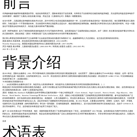
前言
代孕越来越多地被用作组建家庭的手段，包括在跨境情况下。国际标准落后于这些发展。代孕所生子女的权利往往被其他利益所掩盖，无论是商业利益还是单纯的子
女权利要求，都损害了儿童的人权及其最大利益，而这正是《儿童权利公约》所载的一项重要原则。
在当今世界，儿童是通过多种辅助生殖技术出生的，其中代孕至少在目前是最具挑战性的一种，立法者和决策者必须对这一现实做出回应。他们需要尊重这些儿童的
权利，为他们提供一个不受歧视的未来。无论各国对代孕的立场是禁止还是允许，都必须紧急制定保障措施，确保通过代孕安排出生的儿童的基本权利。对这一问题
放任不管显然会给所有相关方，特别是儿童本身带来严重的风险。
起草《维罗纳原则》是为了协助各国和其他利益攸关方讨论可能的代孕对策。这些原则是在广泛磋商的基础上制定的。由于《原则》的主要目的是保护通过代孕出生
的儿童的权利，因此在制定《原则》时期望在更广泛的人权框架内作出补充和不断发展的努力。
我们衷心希望这些原则将有助于立法者和整个社会就这些复杂的问题进行知情的讨 论，超越情绪和先入为主的观点。这正是这些原则的目的所在。
莫德-德布尔-布基奇奥，联合国买卖和性剥削儿童问题特别报告员（2012-2020年）
Wanchai Roujanavong，泰国驻东盟促进和保护妇女儿童权利委员会代表（2017-2022年）
罗莎-玛丽亚-奥尔蒂斯，儿童权利委员会委员（2003-2010 年）和美洲人权委员 会委员（2012-2015 年）
2021 年 2 月 25 日
背景介绍
自2013年起，国际社会服务社（ISS）呼吁对影响相关儿童的国际代孕安排进行紧急国际监管。在此背景下，国际社会服务社于2016年发起一项倡议，起草一套可在
全球范围内达成一致的原则，以指导政策和立法。2018 年，联合国买卖儿童和对儿童性剥削问题特别报告员在其建议（联合国文件 A/HRC/37/60）中支持继续就这
些原则开展工作：[在国际层面]：
78.特别报告员请国际社会：
[......](d)支持国际社会服务社的工作，制定符合人权准则和标准，特别是符合儿童权利的有关代孕安排的国际原则和标准。[...]
根据这项工作的初衷和联合国特别报告员的建议，起草工作的重点是为全世界就有效保护通过代孕安排出生的儿童的人权达成共识奠定基础。因此，这些原则是从这
些儿童权利的角度出发，在整个人权框架内起草的。
原则》初稿由 Mia Dambach 代表国际社会科学理事会召集和协调的一个核心专家组起草：Claire Achmad、Nigel Cantwell、Patricia Fronek、Olga Khazova、John
Pascoe、David Smolin、Katarina Trimmings 和 Michael Wells-Greco。此后，该核心小组负责根据更广泛的磋商情况定期审查和调整草案。参与这些磋商的有广泛
的专家和观察员，其中包括联合国儿童权利委员会、各国政府、人类儿童健康中心、联合国儿童基金会、联合国买卖儿童和对儿童性剥削问题特别报告员、代表世界
所有地区的多学科背景的学者和从业人员。还征求并收到了捐赠者和代孕母亲的生活经验。自 2016 年以来，主要通过在维罗纳、苏黎世、以色列、海牙、开普敦、
伦敦和日内 瓦以及柬埔寨（按时间顺序排列）举行的一系列国际、区域和国家磋商，确保获得投入。还计划在美洲和东欧举行其他地区会议，但由于 COVID-19 大
流行而未能举行。不过，这些地区的专家还是为起草工作提供了投入。
鉴于 100 多名专家从多个学科和角度、地区、国家和国际背景进行了实质性磋商并提供 了意见，这些原则现于 2021 年出版。这些原则旨在为维护代孕所生儿童权
利的立法、政策和实践改革提供启发和指导。制定这些原则是期望在更广泛的人权框架内作出互补和不断发展的努力。尽管全球尚未就代孕问题达成共识，但通过代
孕出生的儿童的权利问题亟待解决。
目录
术语表