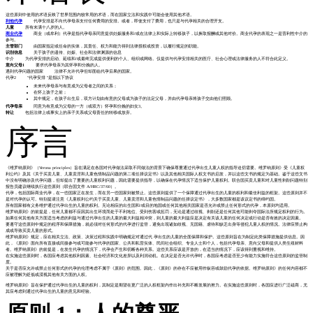
这些原则中使用的术语反映了世界范围内较常用的术语，而在国家立法和实践中可能会使用其他术语。
利他代孕
代孕安排是不向代孕母亲支付任何费用的安排。或者，即使支付了费用，也只是与代孕相关的合理开支。
儿童
所有未满十八岁的人。
商业代孕
商业（或牟利）代孕是指代孕母亲同意提供妊娠服务和/或在法律上和实际上转移孩子，以换取报酬或其他对价。商业代孕的表现之一是营利性中介的
参与。
主管部门
由国家指定或任命的实体，其责任、权力和能力得到法律授权或投资，以履行规定的职能。
识别信息
关于孩子的遗传、妊娠、社会和法律渊源的信息
中介 为代孕安排的启动、延续和/或最终完成提供便利的个人、组织或网络。仅提供与代孕安排相关的医疗、社会心理或法律服务的人不符合此定义。
意向父母1
要求代孕母亲为其怀孕和分娩的人。
遇到代孕问题的国家 法律不允许代孕但却面临代孕后果的国家。
代孕2 "代孕安排 "是指以下协议
未来代孕母亲与有意成为父母者之间的关系；
在怀上孩子之前；
其中规定，在孩子出生后，双方计划由有意的父母成为孩子的法定父母，并由代孕母亲将孩子交由他们照顾。
代孕母亲
同意为有意成为父母的一方（或双方）怀孕和分娩的妇女3。
转让
包括法律上或事实上的亲子关系或父母责任的转移或放弃。
序言
《维罗纳原则》（Verona principles）旨在满足在各国对代孕做法采取不同做法的背景下确保尊重通过代孕出生儿童人权的指导迫切需要。维罗纳原则》受《儿童权
利公约》及其《关于买卖儿童、儿童卖淫和儿童色情制品问题的第二项任择议定书》以及其他相关国际人权文书的启发，并以这些文书的规定为基础。鉴于这些文书
中没有明确涉及代孕问题，但却提出了重要的儿童权利问题，因此需要提供指导，以确保在代孕情况下适当保护儿童权利。联合国买卖儿童和对儿童性剥削问题特别
报告员建议继续执行这些原则（联合国文件 A/HRC/37/60）。
代孕，包括国际商业代孕，在一些国家正在发生，而在另一些国家则被禁止。这些原则提供了一个保障通过代孕出生的儿童的权利和最佳利益的框架。这些原则并不
是对代孕的认可。特别提请注意《儿童权利公约关于买卖儿童、儿童卖淫和儿童色情制品问题的任择议定书》，大多数国家都是该议定书的缔约国。
所有国家都有义务维护通过代孕出生的儿童的权利。无论相应的出生国和/或目的地国或任何其他相关国家是否允许或禁止任何形式的代孕，本原则均适用。
维罗纳原则》的前提是，任何儿童都不应因其出生环境而处于不利地位、受到伤害或惩罚，无论是通过歧视、剥削还是任何其他可能剥夺国际法所规定权利的行为。
如果任何其他有关方面适当考虑的利益与通过代孕出生的儿童的最大利益相冲突，则儿童的最大利益应是决定有关该儿童的任何决定或行动是否有效的决定因素。
要遵守这些原则中规定的程序和保障措施，就必须对任何形式的代孕进行监管，避免出现诸如歧视、无国籍、虐待和缺乏出身等侵犯儿童人权的情况。法律应禁止构
成或导致买卖儿童的形式。
维罗纳原则》规定，应在相关立法、政策、决策过程和实践中明确规定对通过代 孕出生的儿童的全面保障和保护。这些原则旨在为制定此类保障措施提供信息。因
此，《原则》面向所有直接或间接参与或可能参与代孕的国家、公共和私营实体、民间社会组织、专业人士和个人，包括代孕母亲、意向父母和提供人类生殖材料
者。维罗纳原则》的前提是，在发生代孕的情况下，代孕会产生和切断各种关系。这些关系应该是开放的，在适当的情况下，应该得到重视和维持。
在实施这些原则时，各国应考虑其他权利因素、社会经济和文化差异以及利润动机。在决定是否允许代孕时，各国应考虑是否至少有能力实施符合这些原则的监管制
度。
关于是否应允许或禁止任何形式的代孕的伦理考虑不属于《原则》的范围。因此，《原则》的存在不应被用作纵容或鼓励代孕的依据。维罗纳原则》的任何内容都不
应被理解为贬低或漠视其他有关方面的人权。
维罗纳原则》旨在保护通过代孕出生的儿童的权利，其制定是期望在更广泛的人权框架内作出补充和不断发展的努力。在实施这些原则时，各国应进行广泛磋商，尤
其应考虑到通过代孕出生的儿童的意见和经验。