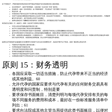
在下列情况下，声称利他和非商业性的代孕可能会导致或不适当地冒着买卖儿童的风险：
在任何情况下，提供不受管制的、过多的或一次总付的 "补偿 "或对价。
其他形式；或有一些补偿类别，如 "疼痛和痛苦"，可以类似于 "医疗费用 "中的支付。
商业代孕；或
补偿的发生不能与法定亲子关系和/或父母责任的确立或转移完全分开。(见第 7 段）。
买卖子女是指主要根据合同条款转让法定亲子关系（见法定亲子关系原则）。书面协议描述了双方关于法定亲子关系和/或父母责任的意向，只要被理
解为不具约束力，就不违反禁止买卖子女的规定。
如果允诺或支付 "报酬或任何其他对价 "以获得子女，则可能发生买卖子女的情况。
有意成为父母的一方（或多方）的唯一法定亲子关系和父母责任。
中间人的活动可能构成或导致买卖儿童：
由于中介创造并控制了商业代孕市场和网络；
如果中间人对代孕母亲和/或孩子行使控制权，负责将孩子转给他人以获取报酬或任何其他对价。
参与代孕安排的中介和其他专业人员所提供服务的报酬过高，根据从事该工作的同行业可比工作的标准来衡量。
同样，各国应禁止构成或助长《儿童权利公约》、《巴勒莫议定书》和《东盟打击贩运 人口特别是妇女和儿童公约》等国际法所界定的贩运和/或剥
削行为的代孕安排。各国应制定保障措施，防止代孕中的贩运和/或剥削。
如果无法可靠地将为妊娠服务支付的费用与为转移子女非法支付的费用分开，包括但不限于以下情况，各国一般应禁止商业代孕：
可能存在不受监管的儿童付款交换；
代孕母亲是孩子的遗传父母；
只有当孩子转交给有意的父母时，才会支付这笔费用；
怀孕前没有确定孩子的意向父母；
可能存在不受监管或监管不足的中介机构；
法律制度没有赋予代孕母亲在孩子出生后同意或撤销同意将法定亲子关系和父母责任转移给有意的父母的权利。
原则 15：财务透明
各国应采取一切适当措施，防止代孕带来不正当的经济
或其他利益。60
允许代孕的国家应要求与代孕有关的任何财务交易具有
透明度和问责制，特别是要
要求保存书面账目，清楚列明与每项代孕安排有关的每
项不同服务的费用和成本，最好在一份标准服务清单中
列出；61
要求向法院或其他主管当局提供此类书面账目，以便对