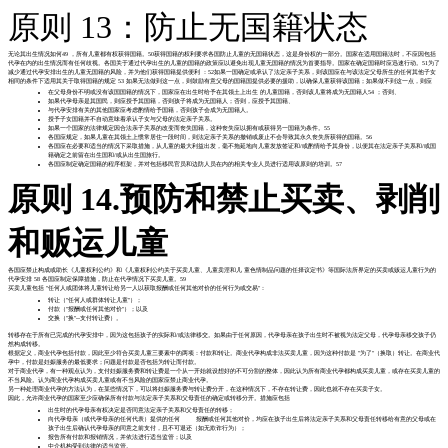
原则 13：防止无国籍状态
无论其出生情况如何49 ，所有儿童都有权获得国籍。50获得国籍的权利要求各国防止儿童的无国籍状态，这是身份权的一部分。国家在适用国籍法时，不应因包括
代孕在内的出生情况而有任何歧视。各国关于通过代孕出生的儿童的国籍的政策应以避免出现儿童无国籍的情况为首要指导。国家在确定国籍时应迅速行动。51为了
减少通过代孕安排出生的儿童无国籍的风险，并为他们获得国籍提供便利 ：52如果一国确定或承认了法定亲子关系，则该国应在与该法定父母所生的任何其他子女
相同的条件下适用其关于取得国籍的规定 53 如果无法做到这一点，则鼓励有意父母的国籍国提供必要的援助，以确保儿童获得该国籍；如果做不到这一点，则应
在父母身份不明或没有该国国籍的情况下，国家应在出生时给予在其领土上出生 的儿童国籍，否则该儿童将成为无国籍人54 ；否则、
如果代孕母亲是其国民，则应授予其国籍，否则孩子将成为无国籍人；否则，应授予其国籍、
与代孕安排有关的其他国家应考虑酌情给予国籍，否则孩子会成为无国籍人。
授予子女国籍并不自动意味着承认子女与父母的法定亲子关系。
如果一个国家的法律规定因合法亲子关系的改变而丧失国籍，这种丧失应以拥有或获得另一国籍为条件。55
各国应规定，如果儿童在其领土上惯常居住一段时间，则法定亲子关系的撤销或废止不会导致其永久丧失所获得的国籍。56
各国应在必要和适当的情况下采取措施，从儿童的最大利益出发，毫不拖延地向儿童发放签证和/或酌情给予其身份，以便其在法定亲子关系和/或国
籍确定之前留在出生国和/或从出生国旅行。
各国应制定确定国籍的程序框架，并对包括移民官员和边防人员在内的相关专业人员进行适用该原则的培训。57
原则 14.预防和禁止买卖、剥削
和贩运儿童
各国应禁止构成或助长《儿童权利公约》和《儿童权利公约关于买卖儿童、儿童卖淫和儿 童色情制品问题的任择议定书》等国际法所界定的买卖或贩运儿童行为的
代孕安排 58 各国应制定保障措施，防止在代孕情况下买卖儿童。59
买卖儿童包括 "任何人或团体将儿童转让给另一人以获取报酬或任何其他对价的任何行为或交易"：
转让（"任何人或群体转让儿童"）；
付款（"报酬或任何其他对价"）；以及
交换（"换"--支付转让费）。
转移存在于所有已完成的代孕安排中，因为这包括孩子的实际和/或法律移交。如果由于任何原因，代孕母亲在孩子出生时不被视为法定父母，代孕母亲移交孩子仍
然构成转移。
根据定义，商业代孕包括付款，因此至少符合买卖儿童三要素中的两项：付款和转让。商业代孕构成非法买卖儿童，因为这种付款是 "为了"（换取）转让。在商业代
孕中，付款是妊娠服务的最低要求；问题是付款是否包括为转让而付款。
对于商业代孕，有一种观点认为，支付妊娠服务费和转让费是一个从一开始就设想好的不可分割的整体，因此认为所有商业代孕都构成买卖儿童，或存在买卖儿童的
不当风险。认为商业代孕构成买卖儿童或有不当风险的国家应禁止商业代孕。
另一种处理商业代孕的方法认为，在某些情况下，可以将妊娠服务费与转让费分开，在这种情况下，不存在转让费，因此也就不存在买卖子女。
因此，允许商业代孕的国家至少应确保所有付款与法定亲子关系和父母责任的确定或转移分开。措施应包括
出生时的代孕母亲有权决定是否同意法定亲子关系和父母责任的转移；
向代孕母亲（或代孕母亲的任何代表）提供的任何 报酬或任何其他对价，均应在孩子出生后将法定亲子关系和父母责任转移给有意的父母或在
孩子出生后确认代孕母亲的同意之前支付，且不可退还（如无欺诈行为）；
报告所有付款和报销情况，并依法进行适当监管；以及
中介机构受到法律的适当监管。