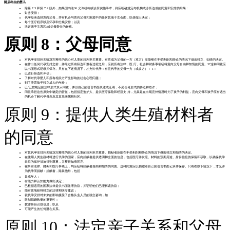
随后出生的婴儿
除第 7.3 和第 7.4 段外，如果国内法36 允许机构或诊所实施手术，则应明确规定与机构或诊所达成的同意和安排的后果：
财务安排；
代孕母亲选择意向父母，并有机会与意向父母和家庭中的任何其他子女会面，以便做出决定；
每个医疗程序以及怀孕和分娩安排；以及
法定亲子关系和/或父母责任的转移。
原则 8：父母同意
对代孕安排相关情况完整性的信心对儿童的权利至关重要。有意成为父母的一方（双方）应能够在不受剥削和胁迫的情况下做出独立、知情的决定。
在作出任何代孕安排之前，并经过所有筛选和准备过程之后，应就所有法律、医 疗、社会和财务事项征得意向父母自由和知情的同意。37这种同意应
以书面形式记录并保存。只有在下述情况下，才允许代孕：有意代孕的父母一方（或多方）： 1：
已进行筛选和评估；
了解对代孕婴儿和所有相关方产生影响的社会心理问题；
到了养育孩子独立成人的年龄；
已/已按规定的法律形式表示同意，并以自己的语言书面表达或证明，不受任何形式的胁迫和欺诈；
同意承担这些原则中确定的责任，包括指定监护人、提供医疗保险和经济支 持，尤其是在出现意外情况时为了孩子的利益，意向父母和孩子应有适当
的机会了解代孕母亲及其直系亲属和社区。
原则 9：提供人类生殖材料者
的同意
对其代孕安排相关情况完整性的信心对儿童的权利至关重要。捐献者应能在不受剥削和胁迫的情况下做出独立和知情的决定。
在使用人类生殖材料进行代孕的国家，应向捐献者提供透明和全面的信息，包括医疗并发症、材料的预期用途、身份信息的保留和获取，以确保代孕
前后的保护措施得到尊重，并获得知情同意。
在所有法律、财务和医疗事项上，均应征得捐献者自由和知情的同意。这种同意应以捐赠者自己的语言书面记录并保存。只有在以下情况下，才允许
为代孕而捐献：捐献者，除其他外，包括
是成年人；
有能力和认知能力做出决定；
已根据适用的国家法律提供书面签署协议，并证明他们已理解该协议；
能有效地获得独立的法律和医疗建议；
就代孕安排对未来的影响接受了合格从业人员的独立咨询，如
限制捐赠数量的重要性；
披露身份识别信息；以及
可能产生的任何潜在关系。
原则 10：法定亲子关系和父母