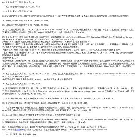
20. 参见《儿童权利公约》第 12 条。12
21. 参见《联合国人权宣言》第 25(2)条。25(2)
22. 参见《儿童权利公约》第 18(1)条。
23.在父母双方的经济状况与代孕母亲的经济状况相差悬殊的情况下，或者在儿童保护和卫生系统不足以满足儿童健康需求的情况下，这种预先规定尤为重要。
24. 见联合国特别代表研究报告第 73、77(f)段。73, 77(f).
25. 见联合国特别代表研究报告第 73、77(f)段。73, 77(f).
26. 见《儿童权利公约》第 3、7-9、20-21 条；P. FRONEK 和 M. CRAWSHAW (2014)。作为新兴规范的'新家庭'：英国社会工作杂志》。英国社会工作杂志》；见关
于保护身份和获取来源的原则。另见以色列 1996 年《胚胎协议法》（协议、新生儿授权）第 8(1)c 条。
27. 参见《儿童权利公约》第 21 条和联合国《消除对妇女一切形式歧视公约》，G.A. Res. 34/180 at art.16(f) (Hereinafter CEDAW); See UN SR Study on Surrogacy
and the Sale of Children, A/HRC/37/60 (Jan. 2018), at para.77(e), hereinafter UN SR Study.
为什么《原则》建议将代孕安排所生子女的最大利益定性为 "首要考虑因素"，而不仅仅 是 "主要考虑因素"？
儿童权利公约》规定了 "儿童最大利益 "的基本标准，将其作为所有影响儿童的决策的 "首要考虑因素"。然而，在少数具体问题上，《儿童权利公约》明确将这些最
大利益提升为决策中的决定因素。其中有两个问题与通过代孕安排出生的儿童的情况特别相关：
-与父母分离：根据《儿童权利公约》第 9.1 条，各国应确保不违背儿童的意愿使其与 父母分离，"除非[......]这种分离是儿童的最大利益所必需的"。
- 收养：根据《儿童权利公约》第 21 条，"承认和/或允许收养制度的国家应确保儿童的最大利益"。根据《儿童权利公约》第 21 条，"承认和（或）允许收养制度的
国家应确保儿童的最大利益应
最重要的考虑......"
在起草和批准《儿童权利公约》时，医学还没有发展到足以使代孕成为一种重要的先兆，因此条约中没有考虑这种做法。鉴于上文第 9 条和第 21 条所反映的起草者
对儿童与父母分离和法定亲子关系永久转移的态度，我们完全有理由相信，对通过代孕安排出生的儿童也会采取类似的立场。因此，建议将通过代孕安排出生的儿童
的最大利益作为 "首要考虑因素"（即决定因素），而不仅仅是 "主要考虑因素"（即重要因素之 一），在有关通过代孕出生的儿童的决策中加以考虑，是合乎逻辑
的。
28. 参见《儿童权利公约》第 3、5、7-9、18、21 和 35 条；《关于买卖儿童问题的任择议定书》第3, 5, 7-9, 18, 21 and 35; Optional Protocol on the Sale of Children
at arts.2-3; UN SR Report at para、
生物医学科学进步特设专家委员会报告（CAHBI，1989 年）原则 15 第 2 点规定的原则。
29. 参见《儿童权利公约》第 3、7-9 条。3, 7-9.
30. 联合国特别报告员的研究报告，第 73 段。73.另见《儿童权利公约》第 19(1)条，"一切形式的性剥削和性虐待"，《儿童权利公约》第 19(2)条。19(1) 条，"一切
形式的性剥削和性虐待"，《儿童权利公约》第34(1), the “sale of or traffic in children for any purpose or in any form,” CRC art.儿童权利公约》第 35 条，以及 "所有
其他形式的剥削"，见《儿童权利公约》第 36 条。36.
31. 参见儿童权利委员会，关于儿童将其最大利益作为首要考虑的权利（第 3 条第 1 款）的第 14 号一般性意见（2013 年），第 47 段。47.
32. 参见英国法律委员会，"通过代孕建立家庭：新法律：联合咨询文件"，第 8.107-8.117 段。8.107-8.117.
33. 另见"签署代孕合同是分享信息的起始点，包括解释所涉医疗程序、并发症、风险、咨询和征得同意"。In：Tanderup, M., Reddy, S., Patel, T., & Nielsen, B. B.
(2015).商业代孕中的生殖伦理：印度新德里试管婴儿诊所的决策。生物伦理探究期刊》，12（3），491-501 页。
34. Fronek P. (2018)《国际代孕支持服务销售伦理的当前视角》。医学法律与生物伦理学 8: 11-20
35. See：Knoche, J. W. (2014).国际代孕的健康问题和伦理考虑。国际妇产科杂志》，126（2），183-186。(例如，捐献卵子时的过度刺激综合征、侵入性程序、性
别选择和胚胎减少、与单个和多个胚胎移植相关的风险、药物、剖腹产） 另见《奥维多公约》第 5(2)条。
36. "一旦她们承诺成为代孕母亲，她们对各种程序的同意就被视为理所当然"。In：Tanderup, M., Reddy, S., Patel, T., & Nielsen、
B.B. (2015)."商业
妊娠代孕
医疗决策中的知情同意：印度新德里的混合方法研究》。Acta Obstetricia et Gynecologica Scandinavica.
37. 1993 年《海牙公约》第 4(4)1条。4(4)1.