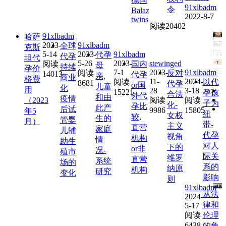
德国
91xlbadm
令
Balaz
2022-8-7
twins
阅读20402
91xlbadm
哈萨
2023-
91xlbadm
全球
克斯
5-14
2023-
91xlbadm
代孕
代孕
坦代
5-26
2023-
stewinged
阅读
国内
母
持续
孕价
7-1
2023-
91xlbadm
阅读
反对
14013
代孕
亲,
商业
格费
11-
2024-
阅读
以代
8681
代孕
or国
儿童
化
用
28
3-18
15221
孕孩
合法
外代
和由
疫情
（2023
阅读
阅读
子为
化-
孕比
此产
后试
9986
15805
年5
纽
女权
较,
生的
管婴
月）
带-
主义
直营
家庭
儿辅
代孕
视角
机构
情
助生
对人
下的
or非
况-
殖市
际关
维罗
直营
系统
场的
系的
纳原
机构
研究
变化
影响
则
91xlbadm
从法
2024-
律和
5-17
阅读
伦理
6438
的角