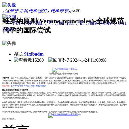
›
试管婴儿和代孕知识
›
代孕研究
›
内容
维罗纳原则(Verona principles)-全球规范
门户
论坛
导读
导航
导航
导航
导航
导航
导航9
导航10
导航11
代孕的国际尝试
导航12
楼主
91xlbadm
15280
7
2024-1-24 11:00:08
保护代孕子女权利的原则(维罗纳原则）
免责声明
：2021 年初，国际法和人权专家小组通过了《保护代孕所生子女权利的维罗纳原则》。除起草工作外，专家们还通过背景研究、审查或评论等各种方式为
《维罗纳原则》做出了贡献。这些专家来自世界各地的大学和组织，包括国际人权条约机构（包括地区人权机构）的现任和前任成员、司法机构成员以及联合国买卖
和性剥削儿童问题特别报告员。这些专家以个人身份行事。与签署方和核心小组名称一起列出的机构仅用于识别目的，而非对这些机构所做评论的认可。
相关阅读：
反对代孕合法化-女权主义视角下的维罗纳原则
联合国儿童权利委员会的支持声明
生物医学的进步带来了新的挑战，包括对儿童权利的挑战。因此，代孕在为那些有生育问题的人提供生育机会的同时，也提出了一些棘手的伦理、法律和人权问题，
而这些问题至少在近期之前是从未遇到过的。由于缺乏监管或监管不力，代孕往往导致严重侵犯相关人员的权利，首先是儿童的权利。代孕跨越国界的蔓延和国际代
孕安排的发展大大加剧了这种状况。
由独立专家起草的 "保护通过代孕出生的儿童权利的原则（维罗纳原则）"旨在确定问题最 多的领域，并制定程序和保障要求，以确保通过代孕出生的儿童的权利得
到保护。考虑到在如何处理通过代孕出生的儿童所面临的问题方面缺乏任何全面的指导，"维罗纳原则 "可以作为一个重要工具，帮助确定适当的立法对策，以应对与
保护儿童权利有关的新挑战。
我们作为联合国儿童权利委员会的成员，支持 "维罗纳原则"，认为这是对制定保护代孕所生儿童权利的规范性指导的重要贡献。
2021 年 2 月 25 日