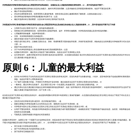
代孕母亲的代孕前安排应包括社会心理适宜性评估和由独立、合格的从业人员提供的持续支持性咨询，24 ，其中应包括但不限于：
她的精神健康状况和做出决定的认知能力，她对代孕安排的理解，以及对她的生活和家庭的整体影响，包括不可预见的后果；
确认不存在胁迫和剥削；
评估对法律和财务安排、犯罪背景和儿童保护检查、财务安排以及身心健康筛查的了解程度，以便自由做出决定；
受代孕和放弃影响的代孕母亲的配偶/伴侣和子女；以及
确定对选择未来父母的期望，以及未来与未来父母和孩子的关系。
为有意成为代孕父母者所做的代孕前安排应包括社会心理适宜性评估以及由独立的合格从业人员提供的咨询，25 ，其中应包括但不限于以下内容
父母双方以及父母双方的子女（按年龄和成熟程度）；
审查他们对法律和财务安排、犯罪背景和儿童保护检查、监护、怀孕和分娩预期、代孕母亲的意愿以及意外情况的理解；
心理健康和身体健康，包括申报传染病；
关系、支持系统和家庭生活的稳定性；
愿意并有能力承担子女和代孕母亲的医疗保险费用；
对能力进行独立评估，以确保儿童在社会、身体、情感和教育方面的福祉和发展，并保护其免受伤害，例如包括过去拒绝通过代孕或收养方式出生的
儿童；26
就孩子的出身进行交流；
关于与代孕母亲和提供人类生殖材料者未来关系的期望和意向；以及
在国际代孕安排中，确定意向父母是否了解法律影响，包括合法亲子关系和防止买卖。
在代孕安排中，如果代孕前未作充分安排和/或未适当征得同意，出生国的法院或其 他主管当局应在有关法定亲子关系和/或父母责任的诉讼中对出生
后儿童的最大利益进行裁 定。
原则 6：儿童的最大利益
在作出与代孕所生子女有关的法定亲子关系和父母责任的所有决定时，应首先考虑子女的最佳利益。27此外，还应考虑对孩子造成短期和长期伤害的
风险，包括但不限于心理和身体伤害。
为了保护儿童的最大利益，不得执行代孕协议中旨在转移、确立或放弃法定亲子关系和父母责任的合同条款。28
一般来说，通过代孕出生的孩子，其父母双方至少有一方在基因上有血缘关系，这符合他们的最佳利益。29
通过代孕出生的儿童的最大利益在任何时候都应得到促进和保护，包括 "在怀孕前对代 孕安排进行筛选和审查时"。30这种代孕前的安排可以达到产后
确定儿童最大利益的某些目的（见下文第 6 段）。
在涉及法定亲子关系和/或父母责任的诉讼中，或在国内和国际代孕安排中考虑采取儿 童保护措施时，出生国的法院或其他主管当局至少应在以下情况下对出生后儿
童的最大利益进行判定：
没有充分的代孕前评估和/或安排（见代孕前保护原则）；或
国家法律规定代孕母亲是婴儿出生时的法定父母，需要进行法定亲子关系转移；或
代孕母亲与意向父母之间或出生后意向父母之间在法定亲子关系或父母责任方面发生冲突；或
出现不可预见的情况，特别是代孕母亲或意向父母都没有能力或不愿意照顾孩子，或者随后发现了可能影响孩子福祉的信息，如买卖、剥削和贩运或
其他非法活动的迹象。
可能危及儿童权利或最大利益的任何其他情况
在国际代孕安排中，如果至少有一个国家不允许这种特定安排，则应由有意与孩子同住的父母所在国家的法院或任何其他主管机构另外进行儿童最大利益的裁定。孩
子最大利益的确定应在最大利益评估的基础上进行，31 ，在代孕案件中涉及法定亲子关系和/或父母责任的诉讼中，应包括但不限于以下考虑因素：32
双方在签订代孕协议时的意图；
孩子与代孕协议各方的遗传和胎儿关系；
孩子的所有兄弟姐妹关系；