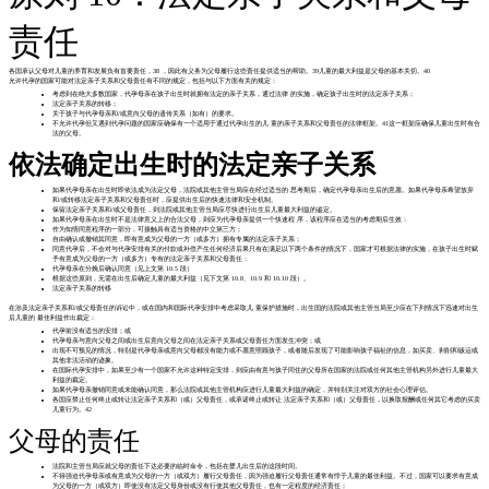
责任
各国承认父母对儿童的养育和发展负有首要责任，38 ，因此有义务为父母履行这些责任提供适当的帮助。39儿童的最大利益是父母的基本关切。40
允许代孕的国家可能对法定亲子关系和父母责任有不同的规定，包括与以下方面有关的规定：
考虑到在绝大多数国家，代孕母亲在孩子出生时就拥有法定的亲子关系，通过法律 的实施，确定孩子出生时的法定亲子关系；
法定亲子关系的转移；
关于孩子与代孕母亲和/或意向父母的遗传关系（如有）的要求。
不允许代孕但又遇到代孕问题的国家应确保有一个适用于通过代孕出生的儿 童的亲子关系和父母责任的法律框架。41这一框架应确保儿童出生时有合
法的父母。
依法确定出生时的法定亲子关系
如果代孕母亲在出生时即依法成为法定父母，法院或其他主管当局应在经过适当的 思考期后，确定代孕母亲出生后的意愿。如果代孕母亲希望放弃
和/或转移法定亲子关系和父母责任时，应提供出生后的快速法律和安全机制。
保留法定亲子关系和/或父母责任，则法院或其他主管当局应尽快进行出生后儿童最大利益的鉴定。
如果代孕母亲在出生时不是法律意义上的合法父母，则应为代孕母亲提供一个快速程 序，该程序应在适当的考虑期后生效：
作为知情同意程序的一部分，可接触具有适当资格的中立第三方；
自由确认或撤销其同意，即有意成为父母的一方（或多方）拥有专属的法定亲子关系；
同意代孕后，不会对与代孕安排有关的付款或补偿产生任何经济后果只有在满足以下两个条件的情况下，国家才可根据法律的实施，在孩子出生时赋
予有意成为父母的一方（或多方）专有的法定亲子关系和父母责任：
代孕母亲在分娩后确认同意（见上文第 10.5 段）
根据这些原则，无需在出生后确定儿童的最大利益（见下文第 10.8、10.9 和 10.10 段）。
法定亲子关系的转移
在涉及法定亲子关系和/或父母责任的诉讼中，或在国内和国际代孕安排中考虑采取儿 童保护措施时，出生国的法院或其他主管当局至少应在下列情况下迅速对出生
后儿童的 最佳利益作出裁定：
代孕前没有适当的安排；或
代孕母亲与意向父母之间或出生后意向父母之间在法定亲子关系或父母责任方面发生冲突；或
出现不可预见的情况，特别是代孕母亲或意向父母都没有能力或不愿意照顾孩子，或者随后发现了可能影响孩子福祉的信息，如买卖、剥削和贩运或
其他非法活动的迹象。
在国际代孕安排中，如果至少有一个国家不允许这种特定安排，则应由有意与孩子同住的父母所在国家的法院或任何其他主管机构另外进行儿童最大
利益的裁定。
如果代孕母亲撤销同意或未能确认同意，那么法院或其他主管机构应进行儿童最大利益的确定，并特别关注对双方的社会心理评估。
各国应禁止任何终止或转让法定亲子关系和（或）父母责任，或承诺终止或转让 法定亲子关系和（或）父母责任，以换取报酬或任何其它考虑的买卖
儿童行为。42
父母的责任
法院和主管当局应就父母的责任下达必要的临时命令，包括在婴儿出生后的这段时间。
不得强迫代孕母亲或有意成为父母的一方（或双方）履行父母责任，因为强迫履行父母责任通常有悖于儿童的最佳利益。不过，国家可以要求有意成
为父母的一方（或双方）即使没有法定父母身份或没有行使其他父母责任，也有一定程度的经济责任；