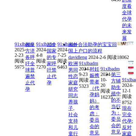
度看
全球
代孕
的未
来发
展
91xlbadm
91xlbadm
91xlbadm
教皇
75个
海外合法助孕的宝宝回
2025-
2024-
2024-
方济
国家
国上户口的流程
2-23
4-8
7-25
各呼
的专
davidleng
2024-2-6
阅读18062
阅读
阅读
阅读
91xlbadm
吁全
家呼
欧洲
5975
7270
6463
2024-
91xlbadm
对妊
球普
吁禁
男同
9-23
2024-
第三
娠携
遍禁
止代
性恋
10-
91xlb
阅读
方辅
带者
止代
孕
家庭
20
2024-
5323
助生
（代
孕
研究
12-1
阅读
殖中
孕妈
同志
阅读
16235
的不
妈）
养孩
8752
当行
的考
子,
现在
为：
虑：
社会
完全
委员
委员
支持
代孕:
会的
会的
和儿
反对
意见
意见
童行
家庭