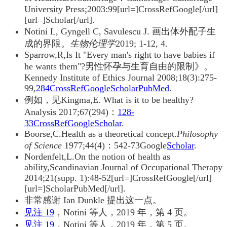
University Press;2003:99
[url=]CrossRefGoogle[/url]
[url=]Scholar[/url]
.
Notini L, Gyngell C, Savulescu J. 画出体外配子生
成的界限。
生物伦理学
2019; 1-12, 4.
Sparrow,R,Is It "Every man's right to have babies if
he wants them"?男性怀孕与生育自由的限制》。
Kennedy Institute of Ethics Journal 2008;18(3):275-
99,
284CrossRefGoogle
ScholarPubMed
.
例如，见Kingma,E. What is it to be healthy?
Analysis 2017;67(294)：
128-
33CrossRefGoogle
Scholar
.
Boorse,C.Health as a theoretical concept.
Philosophy
of Science
1977;44(4)：542-73Google
Scholar
.
Nordenfelt,L.On the notion of health as
ability,Scandinavian Journal of Occupational Therapy
2014;21(supp. 1):48-52
[url=]CrossRefGoogle[/url]
[url=]ScholarPubMed[/url]
.
非常感谢 Ian Dunkle 提出这一点。
见注 19
，Notini 等人，2019 年，第 4 页。
见注 19
，Notini 等人，2019 年，第 5 页。