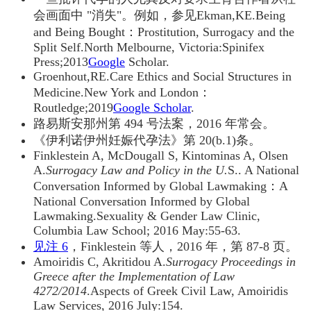
会画面中 "消失"。例如，参见Ekman,KE.Being
and Being Bought：Prostitution, Surrogacy and the
Split Self.North Melbourne, Victoria:Spinifex
Press;2013
Google
Scholar.
Groenhout,RE.Care Ethics and Social Structures in
Medicine.New York and London：
Routledge;2019
Google Scholar
.
路易斯安那州第 494 号法案，2016 年常会。
《伊利诺伊州妊娠代孕法》第 20(b.1)条。
Finklestein A, McDougall S, Kintominas A, Olsen
A.
Surrogacy Law and Policy in the U.
S.. A National
Conversation Informed by Global Lawmaking：A
National Conversation Informed by Global
Lawmaking.Sexuality & Gender Law Clinic,
Columbia Law School; 2016 May:55-63.
见注 6
，Finklestein 等人，2016 年，第 87-8 页。
Amoiridis C, Akritidou A.
Surrogacy Proceedings in
Greece after the Implementation of Law
4272/2014
.Aspects of Greek Civil Law, Amoiridis
Law Services, 2016 July:154.