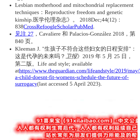
Lesbian motherhood and mitochondrial replacement
techniques：Reproductive freedom and genetic
kinship.医学伦理杂志》。 2018Dec;44(12)：
838
CrossRefoogle
ScholarPubMed
.
见注 27
，Cavaliere 和 Palacios-González 2018，第
840 页。
Kleeman J. "生孩子不符合这些妇女的日程安排"：
这是代孕的未来吗？
卫报
》2019 年 5 月 25 日，
第二版。Life and style; available
at
https://www.theguardian.com/lifeandstyle/2019/may/
a-child-doesnt-fit-womens-schedule-the-future-of-
surrogacy
(last accessed 5 April 2023).