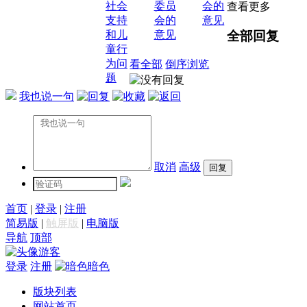
社会
委员
会的
查看更多
支持
会的
意见
全部回复
和儿
意见
童行
为问
看全部
倒序浏览
题
我也说一句
取消
高级
首页
|
登录
|
注册
简易版
|
触屏版
|
电脑版
导航
顶部
游客
登录
注册
暗色
版块列表
网站首页