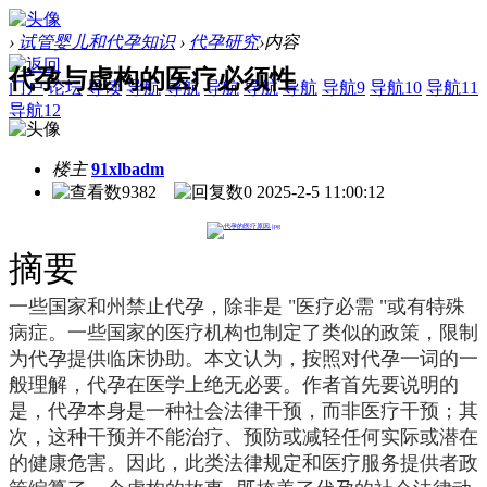
›
试管婴儿和代孕知识
›
代孕研究
›
内容
代孕与虚构的医疗必须性
门户
论坛
导读
导航
导航
导航
导航
导航
导航9
导航10
导航11
导航12
楼主
91xlbadm
9382
0
2025-2-5 11:00:12
摘要
一些国家和州禁止代孕，除非是 "医疗必需 "或有特殊
病症。一些国家的医疗机构也制定了类似的政策，限制
为代孕提供临床协助。本文认为，按照对代孕一词的一
般理解，代孕在医学上绝无必要。作者首先要说明的
是，代孕本身是一种社会法律干预，而非医疗干预；其
次，这种干预并不能治疗、预防或减轻任何实际或潜在
的健康危害。因此，此类法律规定和医疗服务提供者政