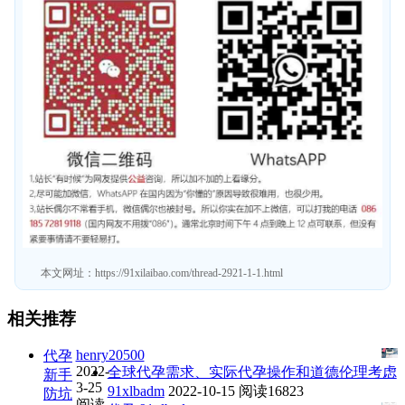
本文网址：
https://91xilaibao.com/thread-2921-1-1.html
相关推荐
henry20500
代孕
2022-
全球代孕需求、实际代孕操作和道德伦理考虑
新手
3-25
91xlbadm
2022-10-15
阅读16823
防坑
阅读