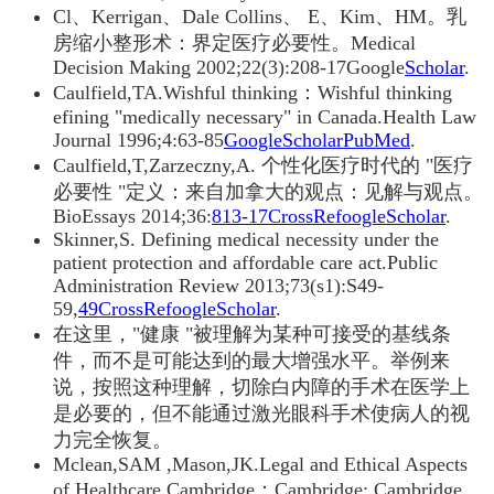
Cl、Kerrigan、Dale Collins、 E、Kim、HM。乳
房缩小整形术：界定医疗必要性。Medical
Decision Making 2002;22(3):208-17Google
Scholar
.
Caulfield,TA.Wishful thinking：Wishful thinking
efining "medically necessary" in Canada.Health Law
Journal 1996;4:63-85
Google
ScholarPubMed
.
Caulfield,T,Zarzeczny,A. 个性化医疗时代的 "医疗
必要性 "定义：来自加拿大的观点：见解与观点。
BioEssays 2014;36:
813-17CrossRefoogle
Scholar
.
Skinner,S. Defining medical necessity under the
patient protection and affordable care act.Public
Administration Review 2013;73(s1):S49-
59,
49CrossRefoogle
Scholar
.
在这里，"健康 "被理解为某种可接受的基线条
件，而不是可能达到的最大增强水平。举例来
说，按照这种理解，切除白内障的手术在医学上
是必要的，但不能通过激光眼科手术使病人的视
力完全恢复。
Mclean,SAM ,Mason,JK.Legal and Ethical Aspects
of Healthcare.Cambridge：Cambridge: Cambridge