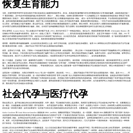
恢复生育能力
当然，生物学和医学哲学中还存在着关于我们应如何定义健康和疾病的争论，例 如，疾病是否应被理解为对生存和繁殖的统计正常贡献的偏离，或者疾病是否是一
个 规范性概念，其中包含对伤害或福利减少的某种诉求。脚注17 ， 脚注18例如，伦纳特-诺登费尔特将一个人的健康定义为 "他或她在标准或其他合 理情况下实现
重要目标的二阶能力"。脚注19重要目标的特点是那些其实现有助于该人长期最低幸福的目标--例如， 成为一名学术哲学家或访问欧洲。不合理的情况是指环境因
素，如性别歧视的雇佣做法或战争的爆发，阻碍了某人实现其重要目标，但该人并不因此而不健康。根据诺登费尔特的观点，一对无子女的夫妇如果其重要目标包括
生儿育女，就可能被认为是不健康的；那么就可以说，试管婴儿对他们恢复健康是医疗上必要的。脚注20然而，将无法实现个人重要目标的健康描述为不健康问题，
这与对医疗必要性的普通理解有很大偏差，因此，任何基于这种健康概念而提及 "医疗必要性 "的法律都需要对这种方法进行独立定义和激励。
劳伦-诺蒂尼（Lauren Notini）等人在最近关于体外配子生成（IVG）的讨论中捍卫了一种相反的观点。他们认为，根据克里斯托弗-博尔斯（Christopher Boorse）的
生物统计学理论等健康与疾病理论，提供 IVG（创造人工配子）"可被视为治疗[......]，因为其目的是提供或恢复生育力，这是'正常'功能的一个方面。因此，IVG 可
被视为治疗或预防这种状态的医疗手段。(他们以比尔为例说明了他们的论点，比尔是无性恋者，虽然他对有遗传关系的孩子有强烈的愿望，但 "他有强烈的愿望不与
他人分享他未来孩子的这种遗传关系--也就是说，他有强烈的愿望追求单独繁殖"：
很明显，根据博尔斯对健康的解释，比尔的无性在某种意义上是一种不正常的功能。这无助于他的生存或繁衍。使用 IVG 来帮助比尔生育与基因有关的子女可以被
视为恢复自然功能（生殖），因此可以出于医疗而不是社会原因提供这种服务。
然而，这里有几个问题。首先，只要有一个有血缘关系的孩子是繁殖的结果（或包括繁殖），那么没有一个有血缘关系的孩子本身就不可能偏离统计学上对繁殖的正
常贡献。换一种说法：只有当我们也可以合理地说死亡偏离了统计上正常的生存贡献时，我们才能合理地称之为偏离。如果不出意外，这似乎相当愚蠢。诺蒂尼等人
可能还会发现，他们不小心把所有无子女的人都说成是病人（包括那些自愿无子女并对这种状态非常满意的人），这当然是要避免的。
第二个问题是，正如我在 "代孕、健康和医疗必要性 "一节中所论述的，无论是试管婴儿、体外受精、代孕还是其他形式的辅助生殖，都没有恢复医学意义上的生育
能力。脚注24我们还可以注意到，即使合作生殖确实恢复了生物生殖的 "正常功能"，代孕和配子捐 赠允许委托父母独享父母身份的方面仍然是纯粹的社会法律干
预。正如唐娜-迪肯森所观察到的（有些狡黠），"即使有委托夫妇，也很少有人愿意签署一份并不明确意味着他们可以保留孩子的合同。"脚注25将基因传给下一代的
生物学要求不足以成为代孕的动机。
这里还有一点需要指出，当我们仔细研究 Notini 等人的一些措辞时，就会发现："IVG [......]因此可能是出于医疗而不是社会原因提供的："因此，提供 IVG [......]可
能是出于医学原因，而不是社会原因。这一表述与限制只有那些所谓 "医学上有必要 "的人才能获得代孕的法律限制具有相同的双重功能。这就是在所谓的可接受和
不可接受的代孕动机之间划清界限，同时掩盖了代孕的基本社会动机，并挖掘出与医疗必要性诉求相关的道德内涵。对医疗必要性的诉求掩盖了本来可能会对代孕提
出的一些伦理问题，因为将某件事情定位为医疗上有必要，通常就意味着它不受某些种类的道德审查。脚注26同时，在为前者辩护时人为地区分代孕的医疗和社会原
因，预先假定可以对后者提出伦理问题。
社会代孕与医疗代孕
我在这里认为，鉴于独立确立的社会法律目标或愿望，代孕（最多）可以被描述为实际上是必要的。虽然医疗必要性的定义可以或多或少地严格一些，但要重新定义
这一概念，以涵盖健康人的非医疗愿望（而不是需求），似乎是直接不合理的。希望通过代孕生一个孩子（在基因上与其中一方有关）的单身男人或男性夫妇所表达
的完全是一种非医疗愿望：这对夫妇希望与一名对孩子没有任何父母权利或责任的女性进行生育。但重要的是，这与寻求代孕的异性夫妇所表达的愿望完全相同。
Giulia Cavaliere 和 Cesár Palacios-González 就线粒体 DNA（mtDNA）捐赠的管理提出了类似的观点，在一些国家，线粒体 DNA 捐赠仅限于有 "医疗需求 "的夫妇--
这是指那些患有线粒体疾病并希望在不将这种疾病遗传给自己的情况下生育一个有遗传关系的孩子的夫妇。这项规定排除了没有这种所谓医疗需求的夫妇使用这项技
术的可能性--例如，女同性恋夫妇可以利用 mtDNA 捐献技术生下一个与两个母亲都有基因亲缘关系的孩子。这种情况将被归类为 mtDNA 的社会用途，而非医疗需
求。然而，卡瓦列雷和帕拉西奥斯-冈萨雷斯认为，这些技术 "不是治疗性的，因为它们不能治愈任何人；它们只是带来一个新的有机体："他们的目的是让一种特殊
的个体存在：与父母有遗传亲缘关系的健康人。
在法律上区分社会代孕和医疗代孕的一个关键前提是，当人们仅仅或主要由于某些生物医学事实（如临床不孕症）而从事某些社会法律上的生育冒险时，这种冒险是
合法的，但当人们仅仅或主要由于社会或经济事实而从事这种冒险时，这种冒险则不合法。这种预设可能反映了一种同情，或者认为那些因不孕而寻求代孕的人失去