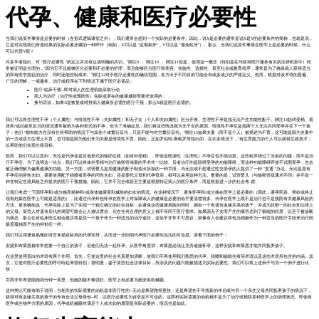
代孕、健康和医疗必要性
当我们说某件事情是必要的时候（在形式逻辑课堂之外），我们通常会想到一个实际的必要条件。因此，说X是必要的通常是说X是Y的必要条件的简称，也就是说，
它是对实现我们所选结果的实际必要步骤的一种呼吁（例如，X可以是 "定期刷牙"，Y可以是 "避免蛀牙"）。那么，当我们说某件事情在医学上是必要的时候，什么
可以代替Y呢？
许多学者指出，对 "医疗必要性 "的定义并没有达成明确的共识。"脚注9 ， 脚注10 ， 脚注11但是，使用这一概念（特别是在与获得医疗服务有关的法律框架中）经
常被证明是合理的，"因为它不仅能够区分必要和不必要的护理，而且能够区分医疗和美容、实验性、选择性、甚至社会或教育程序，通常是为了确保病人获得适当
的和有医学指征的治疗，同时还能控制成本。"脚注12对于医疗必要性的确切范围，各方出于不同目的可能会有或多或少的严格定义。然而，根据对该术语的普遍、
广泛的理解，一项服务、治疗或程序在下列情况下属于医疗必需品：
医疗/临床干预--即对病人的生理机能采取行动
病人为治疗（治疗性或预防性）实际或潜在的健康威胁而要求使用的；
换句话说，如果X是恢复或维持病人健康所必需的医疗干预，那么X就是医疗必需的。
我们可以将生理性不孕（个人属性）与情境性不孕（夫妇属性）和无子女（个人和夫妇属性）区分开来。生理性不孕是指无法产生功能性配子。脚注14妨碍受精、着
床和/或妊娠至足月的情况通常被称为各种形式的不孕，但为了准确起见，我们将这些情况视为无子女的原因。情境性不孕症是指两个人无法共同受孕并生下一个孩
子：他们 "都有能力在没有任何帮助的情况下与其他个体繁衍后代，只是不能与对方繁衍后代。"脚注15如果夫妻（而不是个人）被描述为不育，这可能是因为夫妻中
的一方或双方生理上不育，也可能是因为他们作为夫妻是情境性不育。因此，正如罗伯特-斯帕罗所指出的，在许多情况下，"有生育能力的个人可以获得生殖技术，
以帮助他们实现生殖目标。
然而，我们可以注意到，无论是代孕还是其他形式的辅助生殖（如体外受精），即使是医源性（生理性）不孕症也不能治愈。这些程序绕过了当前的问题，而不是治
疗不孕症。为了说明这一论点，我们可以将体外受精与治疗输卵管堵塞的手术作一比较。后者治疗的是阻碍受孕的功能障碍，而这种功能障碍即使不试图受孕，也会
被正确理解为偏离健康的功能。另一方面，试管婴儿是用健康的配子制造出胚胎的一种手段，为无法或不想通过性交受孕的人提供了一种 "变通 "办法。无论是患有
不孕症的异性夫妇、需要使用配子捐赠者受孕的同性夫妇，还是委托父母和代孕母亲，都可以采用这种方法。重要的是，试管婴儿（与输卵管疏通术不同）并不是一
种在特定生殖风险之外提供的医疗干预措施。因此，它并不完全或甚至主要是根据特定病人的医疗条件，而是根据进一步的社会考 虑。
让我们考虑一下因怀孕和/或分娩而精神和/或身体健康受到威胁的妇女的情况。在这种情况下，避免怀孕和/或分娩在医学上是必要的（因此，避孕药具、禁欲或终止
现有妊娠在医学上可能是适用的），比通过代孕外包怀孕在医学上对保障该人的健康是必要的似乎要清楚得多。代孕在医学上既不是治疗也不是预防有关健康风险的
方法。更准确地说，代孕实际上是为了实现一个独立确立的社会目标：在避免这些健康风险的同时，拥有一个有遗传血缘关系的孩子，并成为其唯一的社会和法律上
的父母。某些人对遗传后代的渴望可能会让人难以置信，但在任何合理的意义上都不等同于医疗需求。如果因无子女而产生的痛苦达到了极端的程度，以至于被诊断
为病态，那么任何临床医生都会建议将提供一个孩子作为一种适当的治疗途径，这似乎非常不可思议，就像有人会建议将包办婚姻作为一种适当的医疗手段来治疗因
极度孤独而产生的抑郁症一样。
我们可以用通俗易懂的语言来描述标准的代孕安排，从而进一步削弱代孕医疗必要性说法的可信度。请看下面的例子：
安妮和布莱恩都非常想要一个自己的孩子，但他们无法一起怀孕。从医学角度讲，布莱恩必须让克劳迪娅怀孕，这样安妮和布莱恩才能共同抚养孩子。
在这里使用直白的术语有两个作用。首先，它使这里的社会关系更加清晰，使我们不再使用我们熟悉的代孕、捐赠和辅助生殖等术语以及这些术语所包含的内涵。其
次，它使对医疗必要性的呼吁听起来很特别；很明显，鉴于某些社会法律目标，所涉及的问题只能被描述为实际必要性。我们可以将上述例子与另一个例子进行比
较：
乔西非常希望能跑四分钟一英里，但她的腿不够强壮。医学上有必要为她安装机械腿。
这种类比可能有助于说明，当相关的实际需要的动机是非医疗性的--无论是希望跑得更快，还是希望在不寻找新的伴侣或与另一个亲生父母共同抚养孩子的情况下，
获得对有血缘关系的孩子的专有合法父母身份--时，以医疗必要性为诉求是不可信的。这两种实际需要的动机都不是为了治疗或预防某种医学上的病理状态。即使有
医学或生物学方面的原因，代孕或机械腿对满足个人或夫妇的愿望是实际必要的，情况也是如此。