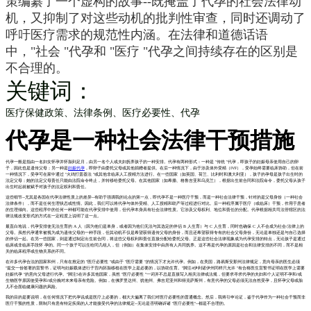
策编纂了一个虚构的故事--既掩盖了代孕的社会法律动
机，又抑制了对这些动机的批判性审查，同时还调动了
呼吁医疗需求的规范性内涵。在法律和道德话语
中，"社会 "代孕和 "医疗 "代孕之间持续存在的区别是
不合理的。
关键词：
医疗保健政策、
法律条例、
医疗必要性、
代孕
代孕是一种社会法律干预措施
代孕一般是指由一名妇女怀孕并怀胎到足月，由另一名个人或夫妇抚养孩子的一种安排。代孕有两种形式：一种是 "传统 "代孕，即孩子的妊娠母亲使用自己的卵
子，因此也是遗传父母；另一种是
妊娠代孕
，即卵子由委托父母或其他捐赠者提供。在后一种情况下，由于涉及体外受精（IVF），受孕始终需要临床协助，但在前
一种情况下，受孕可在家中通过 "火鸡打蛋器法 "或其他非临床人工授精方法进行。在一些国家（如英国、荷兰、比利时和澳大利亚），孩子的孕母是孩子出生时的
法定父母；她的法定父母责任只能由法院命令终止，并转移给委托父母。在其他国家（如希腊、格鲁吉亚和乌克兰），根据出生前合同和法院命令，委托父母从孩子
出生时起就被赋予对孩子的法定权利和责任。
这些细节--尤其是各国在代孕法律性质上的差异--有助于强调我的论点的第一点，即代孕不是一种医疗干预，而是一种社会法律干预，针对的是父母身份（一种社会
法律条件），而不是任何生理状态或性情。因此，我们可以将代孕与体外受精、人工授精和助产等过程进行对比。后一种程序属于医疗（或临床）干预，作用于患者
的生理倾向。这些程序中的任何一种都可能在代孕安排中使用，但代孕本身具有社会法律性质。它涉及父母权利、地位和责任的分配。代孕根据相关司法管辖区的法
律法规改变形式的方式在一定程度上说明了这一点。
最直白地说，代孕安排使无法生育的 A 人（因为他们是单身，或者因为他们无法与其选定的伴侣 B 人生育）与 C 人生育，同时也确保 C 人不会成为社会/法律上的
父母。虽然代孕通常被视为成为遗传父母的一种手段，但其动机不仅是希望获得遗传父母的身份，而且还希望获得专有的社会父母身份，无论是单独还是与自己选择
的伴侣一起。在另一些国家，则是通过制定出生前合同，将这些父母权利和责任直接分配给委托父母。正是这些社会法律现象成为代孕安排的特点，无论孩子是通过
临床或非临床手段怀 孕的。同一个孩子可以生给同几组人，但（例如）在集体安排中由所有人共同抚养。这不再是代孕的原因是社会和法律安排的不同，而不是相
关的临床程序或生物关系的不同。
在许多代孕合法的国家和州，只有在推定的 "医疗必要性 "或由于 "医疗需要 "的情况下才允许代孕。例如，在美国，路易斯安那州法律规定，意向母亲的医生必须
"提交一份签署的宣誓书，证明与妊娠载体进行子宫内胚胎移植在医学上是必要的，以协助生育。"脚注4伊利诺伊州同样只允许 "有合格医生宣誓书证明在医学上需要
妊娠代孕 "的意向父母进行代孕。"脚注5在许多其他国家，虽然 "医疗必要性 "一词并不总是直接写入相关法律或法规，但要求寻求代孕的夫妇和个人证明不孕和/或
生物医学原因使受孕和/或分娩对未来母亲有危险。例如，在佛罗里达州、犹他州、弗吉尼亚州和得克萨斯州，有意代孕的父母必须无法自然受孕，且怀孕父母或胎
儿不会面临健康问题的风险。
我的目的是要说明，在任何情况下把代孕说成是医疗上必要的，都大大偏离了我们对医疗必要性的普通概念。然后，我将引申论证，鉴于代孕作为一种社会干预而非
医疗干预的性质，限制只有患有特定疾病的人才能接受代孕的法律规定--无论是否明确诉诸 "医疗必要性"--都是不合理的。