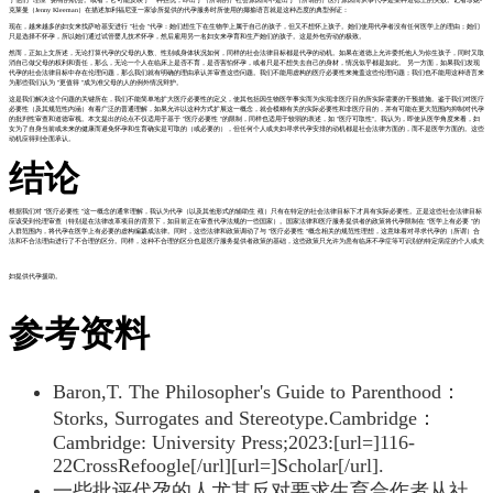
了他们 "理应 "拥有的机会。或者，它可能反映了一种担忧，即出于（所谓的）社会原因而不是出于（所谓的）医疗原因而从事代孕是某种道德上的失败。记者珍妮-
克莱曼（Jenny Kleeman）在描述加利福尼亚一家诊所提供的代孕服务时所使用的揶揄语言就是这种态度的典型例证：
现在，越来越多的妇女来找萨哈基安进行 "社会 "代孕：她们想生下在生物学上属于自己的孩子，但又不想怀上孩子。她们使用代孕者没有任何医学上的理由；她们
只是选择不怀孕，所以她们通过试管婴儿技术怀孕，然后雇用另一名妇女来孕育和生产她们的孩子。这是外包劳动的极致。
然而，正如上文所述，无论打算代孕的父母的人数、性别或身体状况如何，同样的社会法律目标都是代孕的动机。如果在道德上允许委托他人为你生孩子，同时又取
消自己做父母的权利和责任，那么，无论一个人在临床上是否不育，是否害怕怀孕，或者只是不想失去自己的身材，情况似乎都是如此。 另一方面，如果我们发现
代孕的社会法律目标中存在伦理问题，那么我们就有明确的理由承认并审查这些问题。我们不能用虚构的医疗必要性来掩盖这些伦理问题；我们也不能用这种语言来
为那些我们认为 "更值得 "成为准父母的人的例外情况辩护。
这是我们解决这个问题的关键所在，我们不能简单地扩大医疗必要性的定义，使其包括因生物医学事实而为实现非医疗目的所实际需要的干预措施。鉴于我们对医疗
必要性（及其规范性内涵）有着广泛的普通理解，如果允许以这种方式扩展这一概念，就会模糊有关的实际必要性和非医疗目的，并有可能在更大范围内抑制对代孕
的批判性审查和道德审视。本文提出的论点不仅适用于基于 "医疗必要性 "的限制，同样也适用于较弱的表述，如 "医疗可取性"。我认为，即使从医学角度来看，妇
女为了自身当前或未来的健康而避免怀孕和生育确实是可取的（或必要的），但任何个人或夫妇寻求代孕安排的动机都是社会法律方面的，而不是医学方面的。这些
动机应得到全面承认。
结论
根据我们对 "医疗必要性 "这一概念的通常理解，我认为代孕（以及其他形式的辅助生 殖）只有在特定的社会法律目标下才具有实际必要性。正是这些社会法律目标
应该受到伦理审查（特别是在法律改革项目的背景下，如目前正在审查代孕法规的一些国家）。国家法律和医疗服务提供者的政策将代孕限制在 "医学上有必要 "的
人群范围内，将代孕在医学上有必要的虚构编纂成法律。同时，这些法律和政策调动了与 "医疗必要性 "概念相关的规范性理想，这意味着对寻求代孕的（所谓）合
法和不合法理由进行了不合理的区分。同样，这种不合理的区分也是医疗服务提供者政策的基础，这些政策只允许为患有临床不孕症等可识别的特定病症的个人或夫
妇提供代孕援助。
参考资料
Baron,T. The Philosopher's Guide to Parenthood：
Storks, Surrogates and Stereotype.Cambridge：
Cambridge: University Press;2023:
[url=]116-
22CrossRefoogle[/url]
[url=]Scholar[/url]
.
一些批评代孕的人尤其反对要求生育合作者从社