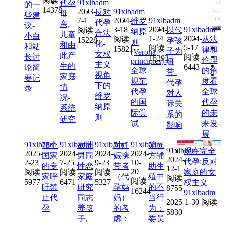
91xlbadm
代孕
的一
14378
2023-
91xlbadm
反对
母
些建
7-1
2024-
91xlbadm
维罗
代孕
亲,
议-
3-18
2024-
91xlbadm
阅读
以代
纳原
合法
儿童
小白
1-24
2024-
阅读
从法
15228
孕孩
则
化-
和由
和站
5-17
阅读
15821
律和
子为
(Verona
女权
此产
长讨
阅读
15293
伦理
principles)-
纽
主义
生的
6443
论简
全球
的角
带-
视角
家庭
要记
规范
度看
代孕
下的
情
录
代孕
全球
对人
维罗
况-
的国
代孕
际关
纳原
系统
际尝
的未
系的
则
研究
试
来发
影响
展
91xlbadm
91xlbadm
91xlbadm
91xlbadm
75个
欧洲
对妊
第三
91xlbadm
现在完全
2025-
2024-
2024-
2024-
国家
男同
娠携
方辅
2024-
代孕:反对
2-23
7-25
9-23
10-
的专
性恋
带者
助生
12-1
20
阅读
阅读
阅读
家庭的女
家呼
家庭
（代
殖中
阅读
阅读
5977
6471
5327
权主义
吁禁
研究
孕妈
的不
8755
16244
91xlbadm
止代
同志
妈）
当行
2025-1-30
阅读
孕
养孩
的考
为：
5830
子,
虑：
委员