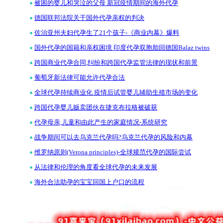
•
被困的婴儿和哭泣的父母 新冠疫情期间的海外代孕
•
德国联邦法院关于国外代孕亲权的判决
•
佐治亚州夫妇代孕生了21个孩子-《商业内幕》爆料
•
国外代孕的国籍和亲权困境 印度代孕双胞胎回德国Balaz twins
•
跨国商业代孕合同,纠纷和跨国代孕监管法律的现状和前景
•
葡萄牙新法律可能允许代孕合法
•
全球代孕持续商业化 疫情后试管婴儿辅助生殖市场的变化
•
跨国代孕婴儿贩卖团伙在捷克布拉格被破获
•
代孕母亲,儿童和由此产生的家庭情况-系统研究
•
战争期间可以去乌克兰代孕吗?乌克兰代孕的风险和内幕
•
维罗纳原则(Verona principles)-全球规范代孕的国际尝试
•
从法律和伦理的角度看全球代孕的未来发展
•
海外合法助孕的宝宝回国上户口的流程