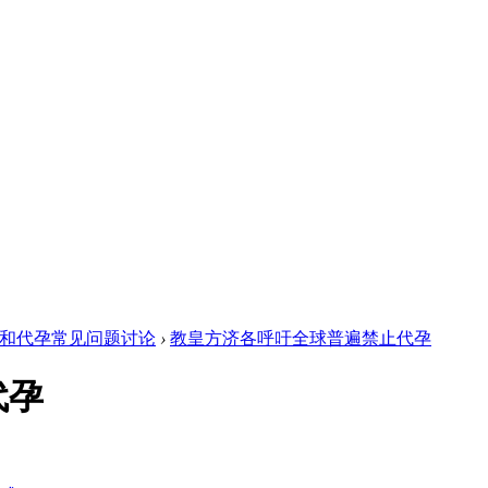
和代孕常见问题讨论
›
教皇方济各呼吁全球普遍禁止代孕
代孕