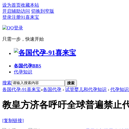
设为首页
收藏本站
开启辅助访问
切换到窄版
登录
注册91喜来宝
只需一步，快速开始
各国代孕
BBS
代孕知识
搜索
搜索
各国代孕-91喜来宝
»
各国代孕
›
试管婴儿和代孕知识
›
代孕知识
教皇方济各呼吁全球普遍禁止
[复制链接]