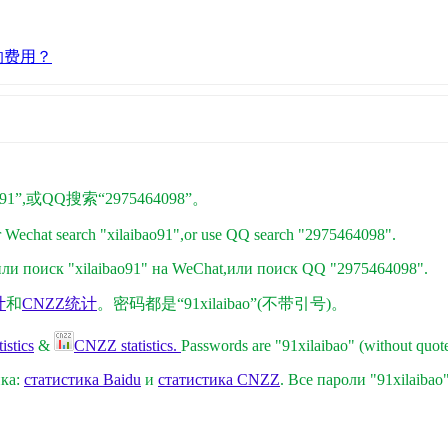
的费用？
1”,或QQ搜索“2975464098”。
r Wechat search "xilaibao91",or use QQ search "2975464098".
и поиск "xilaibao91" на WeChat,
или поиск QQ "2975464098"
.
计
和
CNZZ统计
。密码都是“91xilaibao”(不带引号)。
istics
&
CNZZ statistics.
Passwords are "91xilaibao" (without quote
ика:
статистика Baidu
и
статистика CNZZ
. Все пароли "91xilaibao