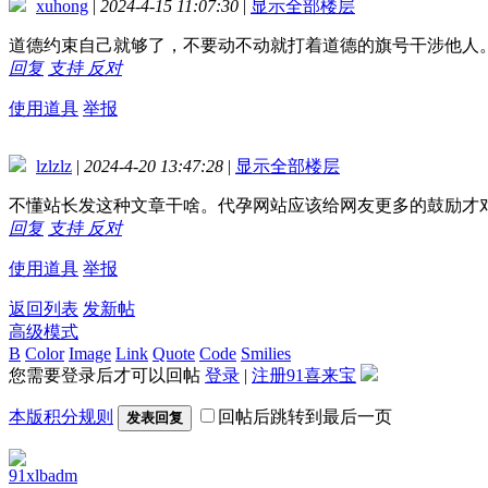
xuhong
|
2024-4-15 11:07:30
|
显示全部楼层
道德约束自己就够了，不要动不动就打着道德的旗号干涉他人
回复
支持
反对
使用道具
举报
lzlzlz
|
2024-4-20 13:47:28
|
显示全部楼层
不懂站长发这种文章干啥。代孕网站应该给网友更多的鼓励才
回复
支持
反对
使用道具
举报
返回列表
发新帖
高级模式
B
Color
Image
Link
Quote
Code
Smilies
您需要登录后才可以回帖
登录
|
注册91喜来宝
本版积分规则
回帖后跳转到最后一页
发表回复
91xlbadm