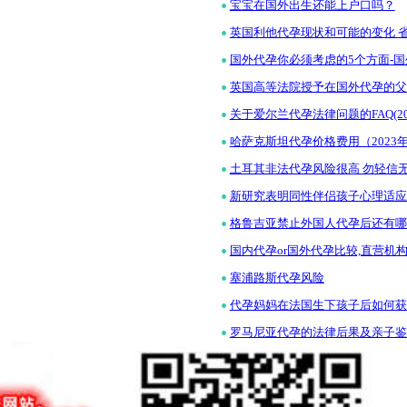
•
宝宝在国外出生还能上户口吗？
•
英国利他代孕现状和可能的变化 
•
国外代孕你必须考虑的5个方面-国外
•
英国高等法院授予在国外代孕的父
•
关于爱尔兰代孕法律问题的FAQ(20
•
哈萨克斯坦代孕价格费用（2023
•
土耳其非法代孕风险很高 勿轻信
•
新研究表明同性伴侣孩子心理适应
•
格鲁吉亚禁止外国人代孕后还有哪
•
国内代孕or国外代孕比较,直营机构
•
塞浦路斯代孕风险
•
代孕妈妈在法国生下孩子后如何获
•
罗马尼亚代孕的法律后果及亲子鉴