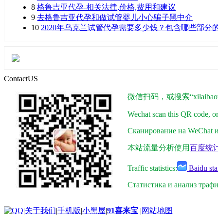
8
格鲁吉亚代孕-相关法律,价格,费用和建议
9
去格鲁吉亚代孕和做试管婴儿小心骗子黑中介
10
2020年乌克兰试管代孕需要多少钱？包含哪些部分
ContactUS
微信扫码，或搜索“xilaibao9
Wechat scan this QR code, o
Сканирование на WeChat ил
本站流量分析使用
百度统
Traffic statistics:
Baidu stat
Статистика и анализ траф
|
关于我们
|
手机版
|
小黑屋
|
91喜来宝
|
网站地图