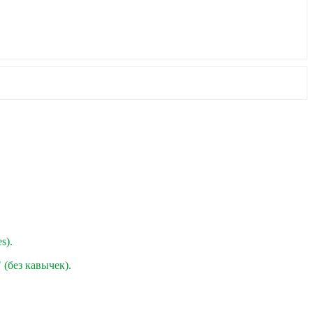
s).
" (без кавычек).