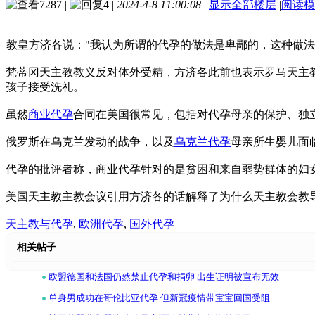
7287
|
4
|
2024-4-8 11:00:08
|
显示全部楼层
|
阅读模
教皇方济各说："我认为所谓的代孕的做法是卑鄙的，这种做
梵蒂冈天主教教义反对体外受精，方济各此前也表示罗马天主教
孩子接受洗礼。
虽然
商业代孕
合同在美国很常见，包括对代孕母亲的保护、独
俄罗斯在乌克兰发动的战争，以及
乌克兰代孕
母亲所生婴儿面
代孕的批评者称，商业代孕针对的是贫困和来自弱势群体的妇
美国天主教主教会议引用方济各的话解释了为什么天主教会教导
天主教与代孕
,
欧洲代孕
,
国外代孕
相关帖子
•
欧盟德国和法国仍然禁止代孕和捐卵 出生证明被宣布无效
•
单身男成功在哥伦比亚代孕 但新冠疫情带宝宝回国受阻