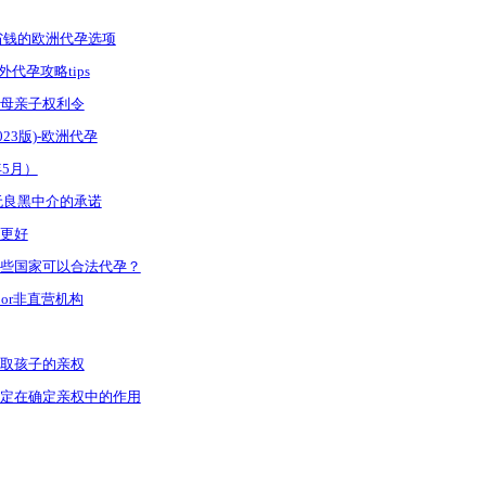
省钱的欧洲代孕选项
代孕攻略tips
母亲子权利令
23版)-欧洲代孕
年5月）
无良黑中介的承诺
更好
些国家可以合法代孕？
or非直营机构
取孩子的亲权
定在确定亲权中的作用