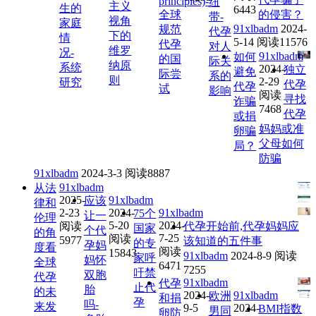
principles)-
纽
主义
生的
6443
全球
的侵害？
带-
视角
家庭
91xlbadm
2024-
规范
代孕
下的
情
5-14
阅读11576
代孕
对人
维罗
况-
91xlbadm
如何
的国
际关
纳原
系统
2024-
独立
避免
际尝
系的
则
2-29
研究
代孕
代孕
试
影响
阅读
寻找
诈骗
7468
代孕
或捐
妈妈或准
卵骗
父母如何
局？
防骗
91xlbadm
2024-3-3
阅读8887
91xlbadm
从法
2025-
91xlbadm
应该
律和
2-23
2024-
91xlbadm
75个
让一
伦理
5-20
2024-
阅读
代孕开始前,代孕妈妈应
国家
个代
的角
7-25
阅读
5977
该知道的五件事
的专
孕妈
度看
阅读
15843
91xlbadm
2024-8-9
阅读
家呼
妈怀
全球
6471
7255
吁禁
双胞
代孕
91xlbadm
代孕
止代
胎
的未
2024-
91xlbadm
欧洲
和捐
孕
吗-
来发
9-5
2024-
BMI指数
男同
卵防