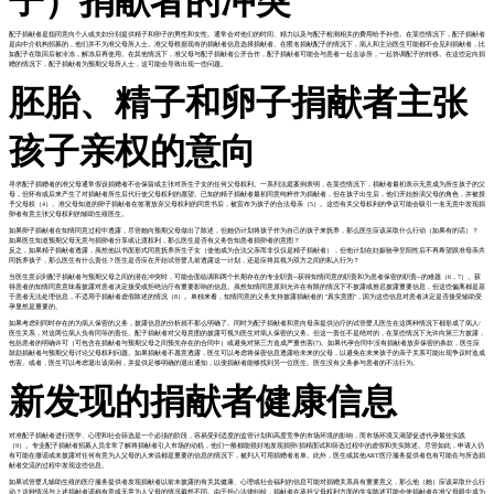
子）捐献者的冲突
配子捐献者是指同意向个人或夫妇分别提供精子和卵子的男性和女性。通常会对他们的时间、精力以及与配子检测相关的费用给予补偿。在某些情况下，配子捐献者
是由中介机构招募的，他们并不为准父母所人士。准父母根据现有的捐献者信息选择捐献者。在匿名捐献配子的情况下，病人和主治医生可能都不会见到捐献者，比
如配子在取回后被冷冻，解冻后再使用。在其他情况下，准父母与配子捐献者公开合作，配子捐献者可能会与患者一起去诊所，一起协调配子的转移。在这些定向捐
赠的情况下，配子捐献者为预期父母所人士，这可能会导致出现一些问题。
胚胎、精子和卵子捐献者主张
孩子亲权的意向
寻求配子捐赠者的准父母通常假设捐赠者不会保留或主张对所生子女的任何父母权利。一系列法庭案例表明，在某些情况下，捐献者最初表示无意成为所生孩子的父
母，但怀有或后来产生了对捐献者所生后代行使父母权利的愿望。已知的精子捐献者最初同意纯粹作为捐献者，但在孩子出生后，他们开始扮演父母的角色，并被授
予父母权（4）。准父母知道的卵子捐献者在签署放弃父母权利的同意书后，被宣布为孩子的合法母亲（5）。这些有关父母权利的争议可能会吸引一名无意中发现捐
卵者有意主张父母权利的辅助生殖医生。
如果卵子捐献者在知情同意过程中透露，尽管她向预期父母做出了陈述，但她仍计划将孩子作为自己的孩子来抚养，那么医生应该采取什么行动（如果有的话）？
如果医生知道预期父母无意与捐卵者分享或让渡权利，那么医生是否有义务告知患者捐卵者的意图？
反之，如果精子捐献者透露，虽然他以书面形式同意抚养所生子女（使他成为合法父亲而非仅仅是精子捐献者），但他计划在妊娠验孕呈阳性后不再希望跟准母亲共
同抚养孩子，那么医生有什么责任？医生是否应在开始试管婴儿前透露这一计划，还是应将其视为双方之间的私人行为？
当医生意识到配子捐献者与预期父母之间的潜在冲突时，可能会面临调和两个长期存在的专业职责--获得知情同意的职责和为患者保密的职责--的难题（6，7）。获
得患者的知情同意意味着披露对患者决定接受或拒绝治疗有重要影响的信息。虽然知情同意原则允许在有限的情况下不披露或推迟披露重要信息，但这些偏离都是基
于患者无法处理信息，不适用于捐献者虚假陈述的情况（8）。单独来看，知情同意的义务支持披露捐献者的 "真实意图"，因为这些信息对患者决定是否接受辅助受
孕显然是重要的。
如果考虑到同时存在的为病人保密的义务，披露信息的分析就不那么明确了。同时为配子捐献者和意向母亲提供治疗的试管婴儿医生在这两种情况下都形成了病人/
医生关系，对这两位病人负有同等的责任。配子捐献者对父母意图的披露可视为医生对病人保密的义务。但这一责任不是绝对的，在某些情况下允许向第三方披露，
包括患者的明确许可（可包含在捐献者与预期父母之间预先存在的合同中）或避免对第三方造成严重伤害(7)。如果代孕合同中没有捐献者放弃保密的条款，医生应
鼓励捐献者与预期父母讨论父母权利问题。如果捐献者不愿意透露，医生可以考虑将保密信息透露给未来的父母，以避免在未来孩子的亲子关系可能出现争议时造成
伤害。或者，医生可以考虑退出该病例，并提供足够明确的退出通知，以便捐献者能够找到另一位医生。医生没有义务参与患者的不法行为。
新发现的捐献者健康信息
对准配子捐献者进行医学、心理和社会筛选是一个必须的阶段，容易受到适度的监管计划和高度竞争的市场环境的影响，而市场环境又渴望促进代孕最佳实践
（9）。专业配子捐献者招募人员非常了解将捐献者引入市场的动机，他们一般都能很好地发现捐卵/捐精面试和筛选过程中的虚假和失实陈述。尽管如此，申请人仍
有可能在撒谎或未披露对任何有意为人父母的人来说都是重要的信息的情况下，被列入可用捐赠者名单。此外，医生或其他ART医疗服务提供者也有可能在与所选捐
献者交流的过程中发现这些信息。
如果试管婴儿辅助生殖的医疗服务提供者发现捐献者以前未披露的有关其健康、心理或社会福利的信息可能对捐赠关系具有重要意义，那么他（她）应该采取什么行
动？这种情况与上述捐献者谎称有意或无意为人父母的情况截然不同。由于担心法律纠纷，捐献者在承担父母权利方面的失实陈述可能会使捐献者在准父母眼中成为