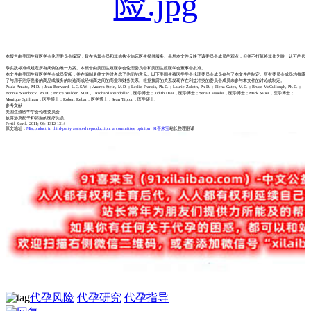
本报告由美国生殖医学会伦理委员会编写，旨在为其会员和其他执业临床医生提供服务。虽然本文件反映了该委员会成员的观点，但并不打算将其作为唯一认可的代
孕实践标准或规定所有病例的唯一方案。本报告由美国生殖医学会伦理委员会和美国生殖医学会董事会批准。
本文件由美国生殖医学学会成员审阅，并在编制最终文件时考虑了他们的意见。以下美国生殖医学学会伦理委员会成员参与了本文件的制定。所有委员会成员均披露
了与用于治疗患者的商品或服务的制造商或经销商之间的商业和财务关系。根据披露的关系发现存在利益冲突的委员会成员未参与本文件的讨论或制定。
Paula Amato, M.D.；Jean Benward, L.C.S.W.；Andrea Stein, M.D.；Leslie Francis, Ph.D.；Laurie Zoloth, Ph.D.；Elena Gates, M.D.；Bruce McCullough, Ph.D.；
Bonnie Steinbock, Ph.D.；Bruce Wilder, M.D.、 Richard Reindollar，医学博士；Judith Daar，医学博士；Senait Fisseha，医学博士；Mark Sauer，医学博士；
Monique Spillman，医学博士；Robert Rebar，医学博士；Sean Tipton，医学硕士。
参考文献
美国生殖医学学会伦理委员会
披露涉及配子和胚胎的医疗失误。
Fertil Steril. 2011; 96: 1312-1314
原文地址：
Misconduct in third-party assisted reproduction: a committee opinion
91喜来宝
站长整理翻译
代孕风险
代孕研究
代孕指导