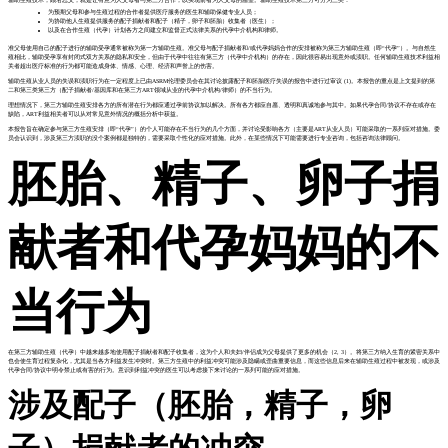
辅助生殖技术，顾名思义，就是让有意为人父母者与第三方合作，以实现前者为人父母的愿望。辅助生殖技术第三方可分为三类：
为预期父母和参与生殖过程的合作者提供医疗服务的医生和辅助保健专业人员；
为协助他人生殖提供服务的配子捐献者和配子（精子，卵子和胚胎）收集者（医生）；
以及在合作生殖（代孕）计划各方之间建立和监督正式法律关系的代孕中介机构和律师。
准父母使用自己的配子进行的辅助受孕通常被称为第一方辅助生殖。准父母与配子捐献者和/或代孕妈妈合作的安排被称为第三方辅助生殖（即“代孕”）。与自然生
殖相比，辅助受孕享有封闭式双方关系的隐私和安全，但由于代孕中往往有第三方（代孕中介机构）的存在，因此很容易出现意外或渎职。任何辅助生殖技术利益相
关者超出医疗标准的行为都可能造成身体、情感、心理、经济和声誉上的伤害。
辅助生殖从业人员的失误和渎职行为在一定程度上已由ASRM伦理委员会在其讨论披露配子和胚胎医疗失误的报告中进行过审议 (1)。本报告的重点是上文提到的第
二和第三类第三方（配子捐献者/基因库和在第三方ART领域从业的代孕中介机构/律师）的不当行为。
理想情况下，第三方辅助生殖安排各方的所有潜在行为都应通过孕前协议加以解决。所有各方都应自愿、透明和真诚地参与其中。如果代孕合同/协议不存在或存在
缺陷，ART利益相关者可以从对常见意外情况的概括分析中获益。
本报告旨在确定参与第三方生殖安排（即“代孕”）的个人可能存在不当行为的几个方面，并讨论受影响各方（主要是ART从业人员）可能采取的一系列应对措施。委
员会认识到，涉及第三方渎职的没个案例都是独特的，需要采取个性化的应对措施。此外，在某些情况下可能需要进行专业咨询，包括咨询法律顾问。
胚胎、精子、卵子捐
献者和代孕妈妈的不
当行为
在第三方辅助生殖（代孕）中越来越多地使用配子捐献者和配子收集者，这为个人和夫妇/伴侣成为父母提供了更多的机会（2, 3）。将第三方纳入生育的紧密关系中
也会使生育过程复杂化，尤其是当各方利益发生冲突时。第三方生殖中的利益冲突可能涉及隐瞒或歪曲重要信息，而这些信息后来在辅助生殖过程中被发现，或涉及
代孕合同/协议中明令禁止或有害的行为。意识到利益冲突的医生可以考虑接下来讨论的一系列可能的应对措施。
涉及配子（胚胎，精子，卵