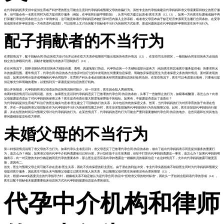
在代孕妈妈抚养安排中提供生育或产科护理的医生可能会注意到代孕妈妈或预期父母的欺骗行为。虽然专业的代孕指南建议代孕妈妈和准父母需要获得独立的医疗服
务，但可能会有一名医生同时为双方提供医疗服务（例如，在孕前和妊娠早期阶段），从而与双方建立起患者/医生关系（12, 13）。如果一方向医生吐露他或她不再
打算履行孕前合同条款怎么办？举例来说，这可能意味着代孕妈妈宣布她打算对宫内胎儿主张亲权，或者准父母宣布由于缺乏经济来源而无法履行合同条款。在受孕
前或甚至在怀孕前发现一方有意违约或渎职，可以按照上文讨论的配子捐献者不当行为的相同方式处理。更成问题的是在代孕妈妈怀孕期间发生的不当行为。
配子捐献者的不当行为
在理想情况下，配子捐献合同/协议的双方应讨论并记录在双方关系存续期间可能出现的所有意外情况（12）。在某些司法管辖区，一般捐献合同安排的各方必须由
独立的法律顾问代表，捐献才能被视为有效并可强制执行（13）。
在任何情况下，捐卵/捐精合同安排的各方都应自愿、透明、真诚地签订协议。代孕协议的一个关键组成部分是各方（包括医生和其他医疗服务提供者）所要求和允
许的披露范围。通常情况下，代孕合同/协议的各方会放弃对治疗过程中发现的任何重要信息保密。明确放弃保密是医生为患者保密义务的例外情况。面对新发现的
信息，如果没有明示放弃或明确的代孕合同指导，生育和产科从业者必须权衡未经同意披露信息的好处和负担。在某些情况下，医生可以考虑退出病例，只要他们提
供足够充分和明确的通知，以便找到另一家愿意提供信息的医疗机构。
据公开的报道，代孕妈妈和准父母违反协议的情况相对较少，但一旦发生，医生就会陷入两难境地。
有两种假设情况可以说明问题。首先，如果医生意识到代孕妈妈违反了已签署的代孕合同/协议的条款，从事了一些被禁止的行为，如吸毒或酗酒，该怎么办？向准
父母披露是否违反了对代孕妈妈的保密义务？医生是否有责任最大限度地保障孩子的福祉。如果有，不披露是否违反了该责任？
为代孕妈妈提供生育或产科治疗的医生确实与患者/医生建立了可强制执行的关系，其中包括传统的保密义务。然而，当代孕妈妈的行为对所孕育的孩子有潜在危
害，并在一开始就将准父母排除在作为代孕妈妈不当行为的保密范围之外时，医生应采取措施将代孕妈妈的行为告知预期父母。起初，医生应鼓励代孕妈妈自行披
露，并在短暂的时间后与预期父母讨论代孕妈妈的行为。在某些情况下，代孕妈妈的违约行为可能会严重到需要撤销代孕合同/协议的地步。这些问题和任何其他法
律问题都应提交给双方律师。
未婚父母的不当行为
第二种假设情况说明了准父母的不当行为。如果代孕从业者意识到，准父母违反了已签署代孕合同/协议的条款，做出了超出代孕妈妈表示同意提供服务的重要行
为，该怎么办？例如，如果准父母向代孕中介机构透露他们已经分居，并计划在孩子出生前离婚，但却不打算向代孕妈妈透露这一事实，该怎么办？如果代孕妈妈明
确表示，向一对完整的夫妇分娩是她同意代孕的重要条件，那么医生是否应该向孕妇透露这一婚姻状况的最新信息？在这种情况下，允许向代孕妈妈披露可能更直
接，原因有二。
首先，医生与预期父母之间可能不存在患者/医生关系，因此不负有保密的职业责任。由于潜在的利益冲突，专业代孕实践指南不鼓励医生同时为代孕妈妈和预期父
母提供医疗服务，因此医生可能从未与预期父母建立过医生和病人的关系，所以预期父母对医生的保密没有合理的期望（12）。
其次，根据ASRM实践委员会的代孕指导方针，婚姻或关系不稳定被认为是代孕合同/协议中"拒绝准父母的绝对标准"，因此从一开始就会阻碍该代孕的形成（14）。
医生以配子捐献者未披露重要临床信息的方式向代孕妈妈披露信息是合理的做法。
代孕中介机构和律师