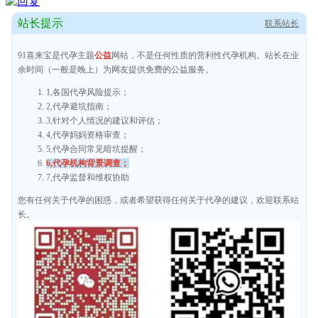
站长提示
联系站长
91喜来宝是代孕主题
公益
网站，不是任何性质的营利性代孕机构。站长在业
余时间（一般是晚上）为网友提供免费的公益服务。
1,各国代孕风险提示；
2,代孕避坑指南；
3,针对个人情况的建议和评估；
4,代孕妈妈资格审查；
5,代孕合同常见暗坑提醒；
6,代孕机构背景调查；
7,代孕监督和维权协助
您有任何关于代孕的困惑，或者希望获得任何关于代孕的建议，欢迎联系站
长。