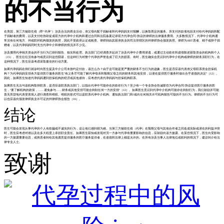
的不当行为
在美国，第三方辅助生殖（即“代孕”）涉及合法的商业活动，准父母向配子捐献者和代孕妈妈支付报酬，以换取商定的服务。所支付的款项包括支付给代孕妈妈和配
子捐献者的费用，以及支付给协助促成双方的代孕中介机构和通过合同和法院备案记录双方代孕合同/协议的律师的法律服务费用。大多数情况下，代孕中介机构通
常没有任何地方、州或联邦机构颁发的执照，因此不受政府认证或检查。律师则由其获准执业的司法管辖区的州律师协会颁发执照。律师为ART患者、精子或卵子捐
赠者，以及代孕妈妈同时充当代孕中介和律师的情况并不少见。
涉及挪用代孕相关资金的不当行为已得到报告、核实和处理。执法部门已经调查并起诉了涉及代孕中介费用潜逃，或通过主动欺诈和虚假陈述获取资金的机构和个人
（15）。医生往往没有参与或意识到这些阴谋，但这种行为对整个代孕的声誉造成了巨大的损害。有时，医生确实会意识到代孕中介机构或律师的财务渎职行为，在
这种情况下，医生应该考虑采取最佳的行动方案。
如果代孕妈妈在例行就诊时向医生提及中介公司未按约定付款，该怎么办？由于这可能是更严重的财务不当行为的迹象，医生是否应该代表准父母联系资金担保机
构？为代孕妈妈安排各方提供医疗服务的医生"有义务尽可能了解代孕母亲和预期父母之间的财务和其他安排，以便在提供医疗服务时做出合乎道德的决定"（12）。
因此，如果医生知道代孕妈妈遭到担保机构的经济或其他虐待，应考虑代表代孕妈妈与担保机构联系。
如果医生无法与该机构取得联系，是否应该联系执法部门，以指出代孕中可能存在的欺诈行为？至少有一个专业协会告诫那些为代孕合同/协议提供医疗服务的医
生，"要了解机构的政策，......避免参与......财务或其他安排可能会剥削任何一方的安排"（12）。如果医生意识到代孕中介机构可能存在剥削行为，我们鼓励并可能
责无旁贷地代表受害病人进行调查和维权。维权的形式可以是联系代孕中介机构、通知执法部门和/或向任何相关许可机构报告可疑的不当行为。律师的不当行为可
以也应该向颁发律师执业许可证的州律师协会报告（16）。
结论
医生可能会发现从事代孕的个人有欺骗或不诚实的行为，这让他们感到很为难。当第三方辅助生殖（代孕）在预期父母与其他合作者之间造成实际或潜在的利益冲突
时，医生应考虑对谁以及在多大程度上承担职业责任。如果医生获知或发现对另一方参与代孕有重要影响的信息，应鼓励向该方披露。在某些情况下，医生向受影响
的一方披露重要信息，或将患者转给其他愿意提供服务的医疗服务提供者，在道德和法律上都是允许的。在所有涉及当事人法律地位或权利的情况下，建议转介给法
律专业人士。
致谢