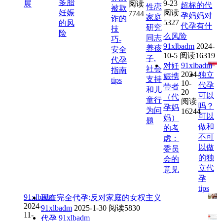
多胎
9-23
展
阅读
超标的代
性恋
被欺
妊娠
阅读
7744
孕妈妈对
家庭
诈的
5327
的风
代孕有什
研究
技
险
么风险
同志
巧-
91xlbadm
2024-
养孩
安全
10-5
阅读16319
子,
代孕
91xlbadm
对妊
社会
指南
2024-
独立
娠携
支持
tips
10-
代孕
带者
和儿
20
可以
（代
童行
阅读
吗？
孕妈
为问
16244
可以
妈）
题
做和
的考
不可
虑：
以做
委员
的独
会的
立代
意见
孕
tips
91xlbadm
现在完全代孕:反对家庭的女权主义
2024-
91xlbadm
2025-1-30
阅读5830
11-
91xlbadm
代孕