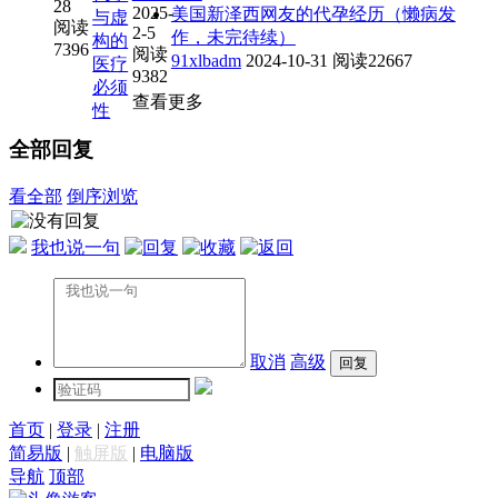
28
2025-
美国新泽西网友的代孕经历（懒病发
与虚
阅读
2-5
作，未完待续）
构的
7396
阅读
91xlbadm
2024-10-31
阅读22667
医疗
9382
必须
查看更多
性
全部回复
看全部
倒序浏览
我也说一句
取消
高级
首页
|
登录
|
注册
简易版
|
触屏版
|
电脑版
导航
顶部