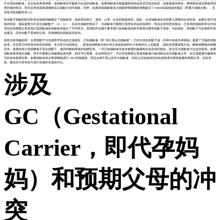
不合适的捐献者。但从临床角度来看，该捐献者仍可被视为合适的捐献者。如果捐献者未能披露影响其临床适宜性的信息，如家族遗传病史、精神病史或近期使用违
禁药物的情况，医生应考虑采取措施将其从捐献计划中剔除。同样，如果发现捐献者多次捐献卵母细胞的周期超过了ASRM实践指南的规定（即最大捐献次数），也
应取消其捐献安排 (2)。
有关配子捐献的联邦和专业指南明确规定了排除标准，包括某些医疗、遗传、心理、社会和家族病史。因此，任何捐献者在试管婴儿周期的任何时候，如果出现可排
除的特征，都应被视为不适合捐献配子（10，11）。在定向捐献的情况下，当捐献者为预期父母所知并由其选择时，情况会变得更加复杂。已发表的指南和评论对是
否应告知预期父母发现已知捐献者的排除标准提出了不同意见。美国联邦法规不要求将已知捐献者的医学检查结果告知配子受体。与此相反，美国配子与生殖医学协
会建议，应告知配子受体的父母，并就继续的风险提供咨询。
虽然没有明确说明，但美国配子与生殖医学协会的立场假定，已知捐献者（即“准父母认识捐献者”）已经向潜在受配子者（代孕中就是代孕妈妈）披露了可能的排除
标准，并且双方同意承担相关的风险。本文所讨论的情况 ， 是假设捐赠者没有向准父母或筛选和中介机构作出上述披露 ，因此有需要採取行动，解除捐赠者的捐赠
安排，或通知准父母捐赠者不适合捐配子，或同时解除两者的捐赠安排。一旦已知捐献者先前未披露的健康相关信息得到核实，医生应与捐献者讨论这些发现。如果
捐献者要求退出捐献，而不向预期父母披露临床结果，则应予以尊重。在这种情况下，可以告知预期父母该捐献者已被排除在定向捐献者之外，但无需披露与健康有
关的具体检查结果。如果捐献者表示希望继续进行 ART胚胎移植，而且法律不禁止其作为捐献者，则应让其知道相关的临床检查结果将披露给预期父母，供其考
虑。随后应与所有各方进行坦诚和全面的讨论。
涉及
GC（Gestational
Carrier，即代孕妈
妈）和预期父母的冲
突