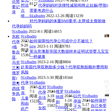
婴儿
91xlbadm
2022-7-8
阅读17833
论简
8172
想说
代孕妈妈对选择性减胎和终止妊娠(堕胎)
要记
点
需要考虑什么
录
啥............
91xlbadm
2022-12-26
阅读13239
对代孕妈妈的体重BMI要求-太胖或太瘦能做
代孕妈妈吗
91xlbadm
2022-8-1
阅读14815
91xlbadm
东欧
2022-
如何保障找代孕公司或中介不被坑？
代孕
9-20
pzw
2023-1-11
阅读8783
(格
阅读
英法意澳新等国大数据样本证明试管婴儿宝宝
鲁吉
15361
一样健康
亚,
91xlbadm
2023-2-16
阅读8804
乌克
赴美国代孕双胞胎多少钱？代孕双胞胎额外费用和
兰和
风险
俄罗
91xlbadm
2023-3-30
阅读18344
斯)
91xlbadm
代孕
需考
2023-
91xlbadm
反对
母
虑战
7-1
2024-
91xlbadm
维罗
代孕
亲,
争风
3-18
2024-
91xlbadm
阅读
以代
纳原
合法
儿童
险
1-24
2024-
阅读
如何保护
15228
孕孩
则
化-
和由
5-17
阅读
15821
自己免受
子为
(Verona
女权
此产
阅读
15293
代孕骗子