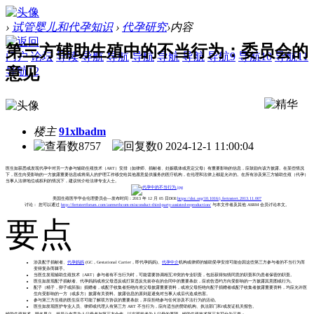
›
试管婴儿和代孕知识
›
代孕研究
›
内容
第三方辅助生殖中的不当行为：委员会的
门户
论坛
导读
导航
导航
导航
导航
导航
导航9
导航10
导航11
意见
导航12
楼主
91xlbadm
8757
0
2024-12-1 11:00:04
医生如获悉或发现代孕中对另一方参与辅助生殖技术（ART）安排（如律师、捐献者、妊娠载体或意定父母）有重要影响的信息，应鼓励向该方披露。在某些情况
下，医生向受影响的一方披露重要信息或将病人的护理工作移交给其他愿意提供服务的医疗机构，在伦理和法律上都是允许的。在所有涉及第三方辅助生殖（代孕）
当事人法律地位或权利的情况下，建议转介给法律专业人士。
美国生殖医学学会伦理委员会---发布时间：2013 年 12 月 05 日DOI:
https://doi.org/10.1016/j.fertnstert.2013.11.007
讨论： 您可以通过
http://fertstertforum.com/asrmethcom-misconduct-third-party-assisted-reproduction/
与本文作者及其他 ASRM 会员讨论本文。
要点
涉及配子捐献者、
代孕妈妈
(GC，Gestational Carrier，即代孕妈妈)、
代孕中介
机构或律师的辅助受孕安排可能会因这些第三方参与者的不当行为而
变得复杂而棘手。
当医生发现辅助生殖技术（ART）参与者有不当行为时，可能需要协调相互冲突的专业职责，包括获得知情同意的职责和为患者保密的职责。
医生如发现配子捐献者、代孕妈妈或准父母违反或打算违反先前存在的合同中的重要条款，应劝告违约方向受影响的一方披露其意图或行为。
配子（精子，卵子或胚胎）捐赠者，或配子收集者拒绝向准父母披露重要资料，或准父母拒绝向配子捐赠者或配子收集者披露重要资料，均应允许医
生向受影响的一方（或多方）披露有关资料。披露信息的原则是避免对当事人或后代造成伤害。
参与第三方生殖的医生应尽可能了解双方协议的重要条款，并应拒绝参与任何涉及不法行为的活动。
医生如发现医护专业人员、律师或代理人有第三方 ART 不当行为，应向适当的赞助机构、执法部门和/或发证机关报告。