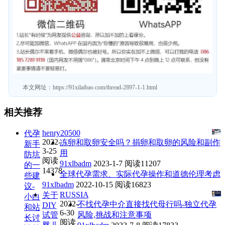
本文网址：
https://91xilaibao.com/thread-2897-1-1.html
相关推荐
henry20500
代孕
2022-
冻卵和取卵安全吗？捐卵和取卵的风险和副作
新手
3-25
用
防坑
阅读
91xlbadm
2023-1-7
阅读11207
的一
14378
全球代孕需求、实际代孕操作和道德伦理考虑
些建
91xlbadm
2022-10-15
阅读16823
议-
RUSSIA
关于
小白
2022-
不找代孕中介直接找代母行吗-独立代孕
DIY
和站
6-30
试管
风险,挑战和注意事项
长讨
阅读