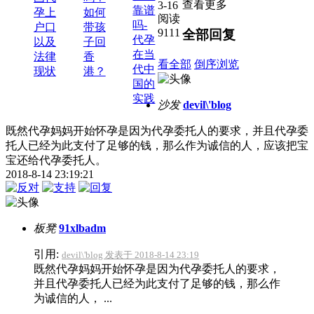
查看更多
3-16
靠谱
孕上
如何
阅读
吗-
户口
带孩
9111
全部回复
代孕
以及
子回
在当
法律
香
看全部
倒序浏览
代中
现状
港？
国的
实践
沙发
devil\'blog
既然代孕妈妈开始怀孕是因为代孕委托人的要求，并且代孕委
托人已经为此支付了足够的钱，那么作为诚信的人，应该把宝
宝还给代孕委托人。
2018-8-14 23:19:21
板凳
91xlbadm
引用:
devil\'blog 发表于 2018-8-14 23:19
既然代孕妈妈开始怀孕是因为代孕委托人的要求，
并且代孕委托人已经为此支付了足够的钱，那么作
为诚信的人， ...