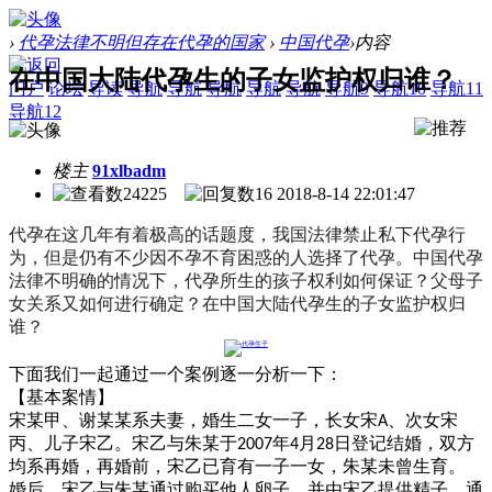
›
代孕法律不明但存在代孕的国家
›
中国代孕
›
内容
在中国大陆代孕生的子女监护权归谁？
门户
论坛
导读
导航
导航
导航
导航
导航
导航9
导航10
导航11
导航12
楼主
91xlbadm
24225
16
2018-8-14 22:01:47
代孕在这几年有着极高的话题度，我国法律禁止私下代孕行
为，但是仍有不少因不孕不育困惑的人选择了代孕。中国代孕
法律不明确的情况下，代孕所生的孩子权利如何保证？父母子
女关系又如何进行确定？
在中国大陆代孕生的子女监护权归
谁？
下面我们一起通过一个案例逐一分析一下：
【基本案情】
宋某甲、谢某某系夫妻，婚生二女一子，长女宋
A、次女宋
丙、儿子宋乙。宋乙与朱某于2007年4月28日登记结婚，双方
均系再婚，再婚前，宋乙已育有一子一女，朱某未曾生育。
婚后，宋乙与朱某通过购买他人卵子，并由宋乙提供精子，通