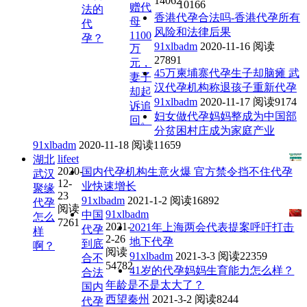
14062
10166
赠代
法的
香港代孕合法吗-香港代孕所有
母
代
风险和法律后果
1100
孕？
91xlbadm
2020-11-16
阅读
万
27891
元，
45万柬埔寨代孕生子却脑瘫 武
妻子
汉代孕机构称退孩子重新代孕
却起
91xlbadm
2020-11-17
阅读9174
诉追
妇女做代孕妈妈整成为中国部
回。
分贫困村庄成为家庭产业
91xlbadm
2020-11-18
阅读11659
lifeet
湖北
2020-
国内代孕机构生意火爆 官方禁令挡不住代孕
武汉
12-
业快速增长
聚缘
23
91xlbadm
2021-1-2
阅读16892
代孕
阅读
91xlbadm
中国
怎么
7261
2021-
2021年上海两会代表提案呼吁打击
代孕
样
2-26
地下代孕
到底
啊？
阅读
91xlbadm
2021-3-3
阅读22359
合不
54782
41岁的代孕妈妈生育能力怎么样？
合法
年龄是不是太大了？
国内
西望秦州
2021-3-2
阅读8244
代孕