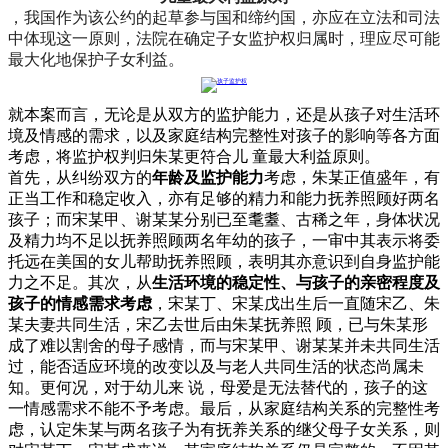
，我国作为该公约的起草参与国和缔约国，亦应在立法和司法
中体现这一原则，法院在确定子女监护权归属时，理应尽可能
最大化地保护子女利益。
就本案而言，无论是从双方的监护能力，还是从孩子对生活环
境及情感的需求，以及家庭结构完整性对孩子的影响等各方面
考虑，将监护权判归朱某更符合儿
童最大利益原则。
首先，从纠纷双方的
年龄及监护能力
考虑，朱某正值盛年，有
正当工作和稳定收入，亦有足够的精力和能力抚养照顾好两名
孩子；而宋某甲、谢某某分别已至耄耋、古稀之年，身体状况
及精力均不足以抚养照顾两名年幼的孩子，一审中其表示将委
托远在美国的女儿帮助抚养照顾，表明其亦意识到自身监护能
力之不足。其次，从
生活环境的稳定性、与孩子的亲密程度及
孩子的情感需求考虑
，宋某丁、宋某戊出生后一直随宋乙、朱
某夫妻共同生活，宋乙去世后由朱某抚养照
顾，已与朱某形
成了难以割舍的母子感情，而与宋某甲、谢某某并未共同生活
过，能否适应环境的改变以及与老人共同生活的状态尚属未
知。更何况，对于幼儿来
说，母爱是无法替代的，孩子的这
一情感需求不能不予考虑。最后，从家庭结构关系的完整性考
虑，认定朱某与两名孩子为有抚养关系的继父母子女关系，则