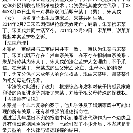
过体外授精联合胚胎移植技术，出资委托其他女性代孕，于
XX
年XX月XX日生育一对异卵双胞胎即宋某丁（男）、宋某戊
（女），两名孩子出生后随宋乙、朱某共同生活。
2014年2月7日宋乙因病经抢救无效死亡，嗣后，朱某携宋某
丁、宋某戊共同生活至今。2014年12月29日，宋某甲、谢某某
提起本案监护权之诉。
【法院审理】
本案的一审结果与二审结果并不一致，一审认为朱某与宋某
丁、宋某戊既不存在自然血亲关系，亦不存在拟制血亲关系，
朱某辩称其为宋某丁、宋某戊的法定监护人之理由，不予采
信。在宋某丁、宋某戊的生父宋乙
死亡、生母不明的情况
下，为充分保护未成年人的合法权益，现由宋某甲、谢某某作
为祖父母进行抚养。
二审法院对此进行了改判，根据综合考虑和对孩子情感及家庭
和谐的角度讲孩子判给了朱某，并给予祖父母特殊的探视权。
【孟律师有话说】
本案是一个非常复杂的案子，他几乎涉及了婚姻家庭中可能出
现的所有关系，还有着很强的道德指向性。
通过近几年层出不穷的报道中我们能看出代孕作为一个边缘且
具有强烈道德风险的行为，已经引发了不少矛盾，本案就是非
常典型的一个法律与道德碰撞的结果。