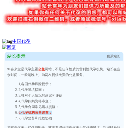
中国代孕
站长提示
联系站长
91喜来宝是代孕主题
公益
网站，不是任何性质的营利性代孕机构。站长在业
余时间（一般是晚上）为网友提供免费的公益服务。
1,各国代孕风险提示；
2,代孕避坑指南；
3,针对个人情况的建议和评估；
4,代孕妈妈资格审查；
5,代孕合同常见暗坑提醒；
6,代孕机构背景调查；
7,代孕监督和维权协助
您有任何关于代孕的困惑，或者希望获得任何关于代孕的建议，欢迎联系站