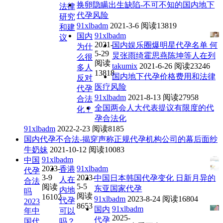
换卵隐瞒出生缺陷-不可不知的国内地下
法律
代孕风险
研究
91xlbadm
2021-3-6
阅读13819
和建
91xlbadm
国内
议
2021-
国内娱乐圈爆明星代孕名单 何
为什
5-29
炅张雨绮霍思燕陈坤等人在列
么很
阅读
takumix
2021-6-26
阅读23246
多人
13818
国内地下代孕价格费用和法律
反对
医疗风险
代孕
91xlbadm
2021-8-13
阅读27958
合法
全国两会人大代表提议有限度的代
化？
孕合法化
91xlbadm
2022-2-23
阅读8185
国内代孕不合法-揭穿声称正规代孕机构公司的幕后面纱
牛奶妹
2021-10-12
阅读10083
91xlbadm
中国
2023-
91xlbadm
香港
代孕
3-9
2023-
中国日本韩国代孕变化 日新月异的
人在
合法
5-5
阅读
东亚国家代孕
内地
吗
阅读
16102
91xlbadm
2023-8-24
阅读16804
代孕
2023
8653
91xlbadm
国内
年中
可以
2025-
代孕
国代
吗？