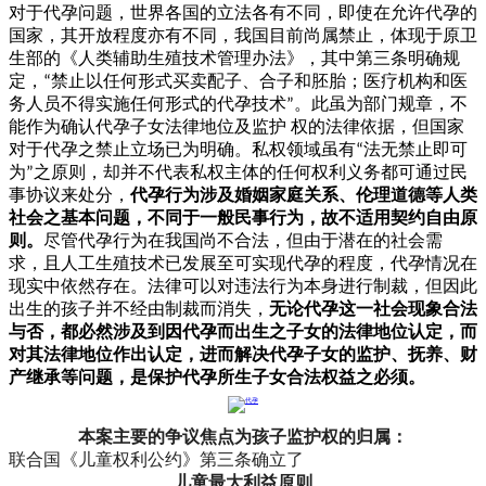
对于代孕问题，世界各国的立法各有不同，即使在允许代孕的
国家，其开放程度亦有不同，我国目前尚属禁止，体现于原卫
生部的《人类辅助生殖技术管理办法》，其中第三条明确规
定，
“禁止以任何形式买卖配子、合子和胚胎；医疗机构和医
务人员不得实施任何形式的代孕技术”。此虽为部门规章，不
能作为确认代孕子女法律地位及监护 权的法律依据，但国家
对于代孕之禁止立场已为明确。私权领域虽有“法无禁止即可
为”之原则，却并不代表私权主体的任何权利义务都可通过民
代孕行为涉及婚姻家庭关系、伦理道德等人类
事协议来处分，
社会之基本问题，不同于一般民事行为，故不适用契约自由原
则。
尽管代孕行为在我国尚不合法，但由于潜在的社会需
求，且人工生殖技术已发展至可实现代孕的程度，代孕情况在
现实中依然存在。法律可以对违法行为本身进行制裁，但因此
出生的孩子并不经由制裁而消失，
无论代孕这一社会现象合法
与否，都必然涉及到因代孕而出生之子女的法律地位认定，而
对其法律地位作出认定，进而解决代孕子女的监护、抚养、财
产继承等问题，是保护代孕所生子女合法权益之必须。
本案主要的争议焦点为孩子监护权的归属：
联合国《儿童权利公约》第三条确立了
儿童最大利益原则