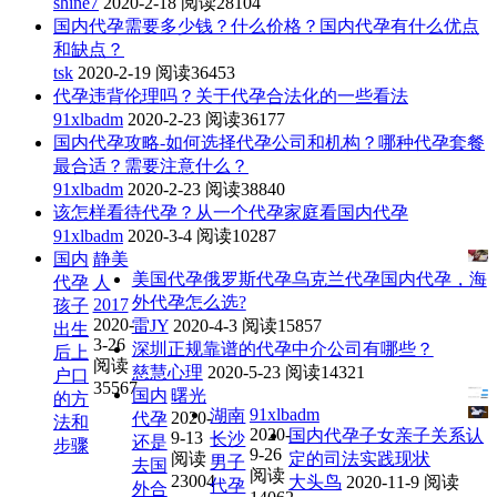
shine7
2020-2-18
阅读28104
国内代孕需要多少钱？什么价格？国内代孕有什么优点
和缺点？
tsk
2020-2-19
阅读36453
代孕违背伦理吗？关于代孕合法化的一些看法
91xlbadm
2020-2-23
阅读36177
国内代孕攻略-如何选择代孕公司和机构？哪种代孕套餐
最合适？需要注意什么？
91xlbadm
2020-2-23
阅读38840
该怎样看待代孕？从一个代孕家庭看国内代孕
91xlbadm
2020-3-4
阅读10287
国内
静美
美国代孕俄罗斯代孕乌克兰代孕国内代孕，海
代孕
人
外代孕怎么选?
2017
孩子
2020-
雷JY
2020-4-3
阅读15857
出生
3-26
深圳正规靠谱的代孕中介公司有哪些？
后上
阅读
慈慧心理
2020-5-23
阅读14321
户口
35567
国内
曙光
的方
91xlbadm
湖南
2020-
代孕
法和
2020-
国内代孕子女亲子关系认
9-13
长沙
还是
步骤
9-26
阅读
定的司法实践现状
男子
去国
阅读
23004
大头鸟
2020-11-9
阅读
代孕
外合