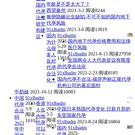
年龄是不是太大了？
国内
西望秦州
2021-3-2
阅读8244
代孕
换卵隐瞒出生缺陷-不可不知的国内地下
法律
代孕风险
研究
91xlbadm
2021-3-6
阅读13819
和建
91xlbadm
国内
议
2021-
国内地下代孕价格费用和法律
为什
5-29
医疗风险
么很
阅读
91xlbadm
2021-8-13
阅读27958
多人
13818
全国两会人大代表提议有限度
反对
的代孕合法化
代孕
91xlbadm
2022-2-23
阅读8185
合法
国内代孕不合法-揭穿声称正规代孕
化？
机构公司的幕后面纱
牛奶妹
2021-10-12
阅读10083
91xlbadm
中国
2023-
91xlbadm
香港
代孕
3-9
2023-
中国日本韩国代孕变化 日新月异的
人在
合法
5-5
阅读
东亚国家代孕
内地
吗
阅读
16102
91xlbadm
2023-8-24
阅读16804
代孕
2023
8653
91xlbadm
国内
年中
可以
2025-
代孕