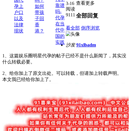
国代
吗？
查看更多
3-16
靠谱
孕上
如何
阅读
吗-
户口
带孩
9111
全部回复
代孕
以及
子回
在当
法律
香
看全部
倒序浏览
代中
现状
港？
国的
实践
沙发
91xlbadm
1、这篇娱乐圈明星代孕的帖子已经不是什么新闻了，其实没
什么转载必要。
2、给你加上了原文出处。可以转载，但请加上转载声明。
本文我已经给你加上了。