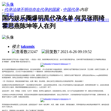
›
代孕法律不明但存在代孕的国家
›
中国代孕
›
内容
国内娱乐圈爆明星代孕名单 何炅张雨绮
门户
论坛
导读
导航
导航
导航
导航
导航
导航9
导航10
导航11
霍思燕陈坤等人在列
导航12
楼主
takumix
23247
7
2021-6-26 09:19:52
郑爽代孕的事几乎可以说一石激起千层浪，一浪还比一浪强，虽然郑爽的结局已经注定，如今忙着卖房赔违约金。后来华晨宇张碧晨身陷晋江文学被网友调侃在
发“爽难财”，然而被“爽难”殃及到的也不少。
前几日就因郑爽被牵扯出的网曝代孕名单，其中就有张雨绮，1月22日成为整个内地的辟谣日，张雨绮方也严肃辟谣自己没有代孕，言之凿凿，结果万万没想到，辟
谣声明还是热乎的，1月26日下午就向张雨绮投了一个重磅炸弹：张雨绮的代孕合同疑似曝光。
关于张雨绮的代孕合同的来龙去脉被曝得十分详细。据悉两人因袁巴元公司挂牌能拿到10个亿，张雨绮为分财产着急代孕，进而这份合同由Amy tang协助张雨绮发
给美国的律所，查询之后发现这个律所是一家境外合法辅助生育的公司。
一页一页证据太多，网友真的很难不相信，此事一曝光，群众哗然。原来之前言之凿凿的否认代孕的辟谣声明，竟是在撒谎？
此前曝光代孕名单的网友再次发声：“还记得那份代孕名单吗”，这份名单刚出的时候，许多人半信半疑甚至认为是在趁乱起哄，然而张雨绮此事一出，这份名单的真
实性已经大大提高，网友再将视线聚集在这份名单之上，心态已然不一样了。
这份名单中，何炅、李维嘉、大张伟、马天宇、霍思燕、陈坤等人赫然在列，目前真假尚无人得知，但十分巧合的是跟张雨绮一样，都有过代孕相关的传闻。
大张伟在2018年就有过代孕传闻，甚至连代孕的原因和小孩的性别都说得有模有样。但在公开的节目中，大张伟前期对孩子的态度似乎并不积极，后期却有转变，说
要孩子全家五个人的事，有着妥协的意味。
而李维嘉的代孕传闻甚至上过高位热搜，起因还是由于《快本》收礼事件，何炅、谢娜、杜海涛、吴昕接连被扒，而李维嘉牵扯出来的风波却截然不同，被传是在国
外开了代孕公司。
传出不久，李维嘉本人站出来回应，否认了此事并发了辟谣声明。