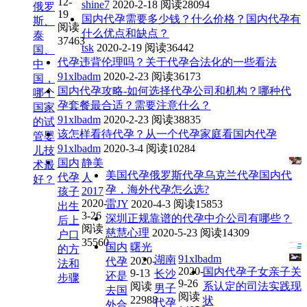
12-
shine7
2020-2-18
阅读28094
俄罗
19
国内代孕需要多少钱？什么价格？国内代孕有
斯、
阅读
什么优点和缺点？
泰
37463
tsk
2020-2-19
阅读36442
国、
代孕违背伦理吗？关于代孕合法化的一些看法
中
91xlbadm
2020-2-23
阅读36173
国，
国内代孕攻略-如何选择代孕公司和机构？哪种代
哪个
孕套餐最合适？需要注意什么？
国家
91xlbadm
2020-2-23
阅读38835
的试
该怎样看待代孕？从一个代孕家庭看国内代孕
管婴
91xlbadm
2020-3-4
阅读10284
儿技
国内
静美
术最
美国代孕俄罗斯代孕乌克兰代孕国内代
代孕
人
好？
孕，海外代孕怎么选?
2017
孩子
2020-
雷JY
2020-4-3
阅读15853
出生
3-26
深圳正规靠谱的代孕中介公司有哪些？
后上
阅读
慈慧心理
2020-5-23
阅读14309
户口
35560
国内
曙光
的方
91xlbadm
湖南
2020-
代孕
法和
2020-
国内代孕子女亲子关
9-13
长沙
还是
步骤
9-26
阅读
系认定的司法实践现
男子
去国
阅读
22988
状
代孕
外合