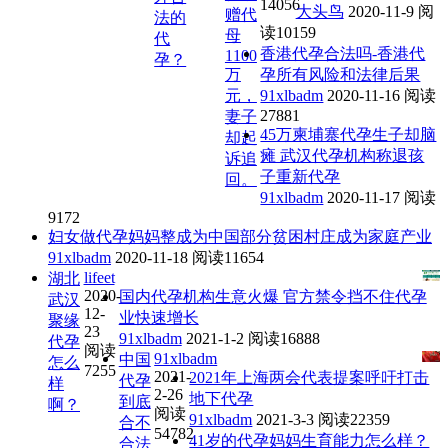
14056
大头鸟
2020-11-9
阅
赠代
法的
读10159
母
代
香港代孕合法吗-香港代
1100
孕？
万
孕所有风险和法律后果
元，
91xlbadm
2020-11-16
阅读
27881
妻子
45万柬埔寨代孕生子却脑
却起
瘫 武汉代孕机构称退孩
诉追
子重新代孕
回。
91xlbadm
2020-11-17
阅读
9172
妇女做代孕妈妈整成为中国部分贫困村庄成为家庭产业
91xlbadm
2020-11-18
阅读11654
lifeet
湖北
2020-
国内代孕机构生意火爆 官方禁令挡不住代孕
武汉
12-
业快速增长
聚缘
23
91xlbadm
2021-1-2
阅读16888
代孕
阅读
91xlbadm
中国
怎么
7255
2021-
2021年上海两会代表提案呼吁打击
代孕
样
2-26
地下代孕
到底
啊？
阅读
91xlbadm
2021-3-3
阅读22359
合不
54782
41岁的代孕妈妈生育能力怎么样？
合法