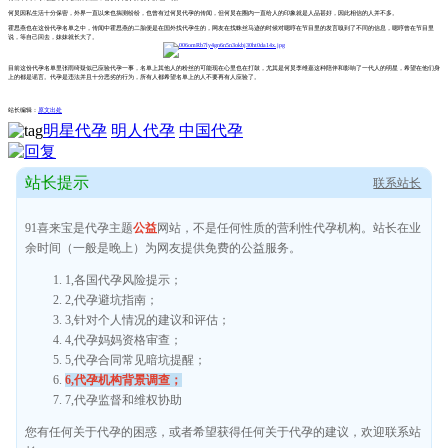
何炅因私生活十分保密，外界一直以来也揣测纷纷，也曾有过何炅代孕的传闻，但何炅在圈内一直给人的印象就是人品甚好，因此相信的人并不多。
霍思燕也在这份代孕名单之中，传闻中霍思燕的二胎便是在国外找代孕生的，网友在找蛛丝马迹的时候对嗯哼在节目里的发言嗅到了不同的信息，嗯哼曾在节目里
说，等自己回去，妹妹就长大了。
目前这份代孕名单里张雨绮疑似已应验代孕一事，名单上其他人的粉丝的可能现在心里也在打鼓，尤其是何炅李维嘉这种陪伴和影响了一代人的明星，希望在他们身
上的都是谣言。代孕是违法并且十分恶劣的行为，所有人都希望名单上的人不要再有人应验了。
站长编辑：
原文出处
明星代孕
明人代孕
中国代孕
站长提示
联系站长
91喜来宝是代孕主题
公益
网站，不是任何性质的营利性代孕机构。站长在业
余时间（一般是晚上）为网友提供免费的公益服务。
1,各国代孕风险提示；
2,代孕避坑指南；
3,针对个人情况的建议和评估；
4,代孕妈妈资格审查；
5,代孕合同常见暗坑提醒；
6,代孕机构背景调查；
7,代孕监督和维权协助
您有任何关于代孕的困惑，或者希望获得任何关于代孕的建议，欢迎联系站