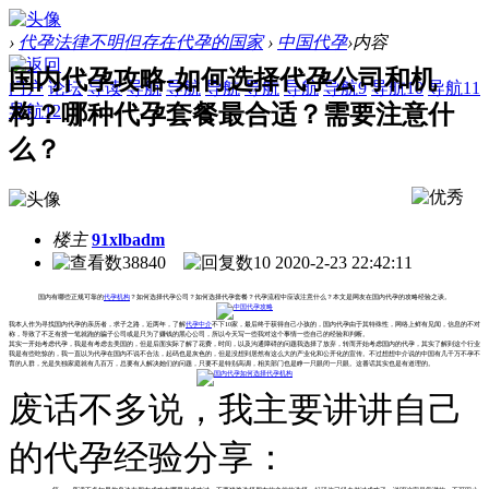
›
代孕法律不明但存在代孕的国家
›
中国代孕
›
内容
国内代孕攻略-如何选择代孕公司和机
门户
论坛
导读
导航
导航
导航
导航
导航
导航9
导航10
导航11
构？哪种代孕套餐最合适？需要注意什
导航12
么？
楼主
91xlbadm
38840
10
2020-2-23 22:42:11
国内有哪些正规可靠的
代孕机构
？如何选择代孕公司？如何选择代孕套餐？代孕流程中应该注意什么？本文是网友在国内代孕的攻略经验之谈。
我本人作为寻找国内代孕的亲历者，求子之路，近两年，了解
代孕中介
不下10家，最后终于获得自己小孩的，国内代孕由于其特殊性，网络上鲜有见闻，信息的不对
称，导致了不乏有捞一笔就跑的骗子公司或是只为了赚钱的黑心公司，所以今天写一些我对这个事情一些自己的经验和判断。
其实一开始考虑代孕，我是有考虑去美国的，但是后面实际了解了花费，时间，以及沟通障碍的问题我选择了放弃，转而开始考虑国内的代孕，其实了解到这个行业
我是有些吃惊的，我一直以为代孕在国内不说不合法，起码也是灰色的，但是没想到居然有这么大的产业化和公开化的宣传。不过想想中介说的中国有几千万不孕不
育的人群，光是失独家庭就有几百万，总要有人解决她们的问题，只要不是特别高调，相关部门也是睁一只眼闭一只眼。这番话其实也是有道理的。
废话不多说，我主要讲讲自己
的代孕经验分享：