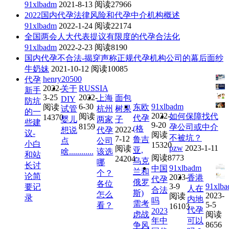
91xlbadm
2021-8-13
阅读27966
2022国内代孕法律风险和代孕中介机构概述
91xlbadm
2022-1-24
阅读22174
全国两会人大代表提议有限度的代孕合法化
91xlbadm
2022-2-23
阅读8190
国内代孕不合法-揭穿声称正规代孕机构公司的幕后面纱
牛奶妹
2021-10-12
阅读10085
henry20500
代孕
2022-
RUSSIA
关于
新手
3-25
2022-
上海
面包
DIY
防坑
6-30
91xlbadm
阅读
东欧
试管
杭州
树果
的一
2022-
阅读
如何保障找代
14370
代孕
婴儿
两家
子
些建
9-20
8159
孕公司或中介
(格
2022-
想说
代孕
议-
阅读
不被坑？
7-12
鲁吉
点
公司
小白
15320
pzw
2023-1-11
阅读
亚,
啥............
该选
和站
阅读8773
24204
乌克
哪
长讨
91xlbadm
中国
兰和
个？
论简
2023-
香港
代孕
俄罗
各位
3-9
91xlb
要记
人在
合法
斯)
怎么
2023-
阅读
录
内地
吗
需考
5-5
看？
16103
代孕
2023
虑战
阅读
年中
可以
8656
争风