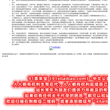
第一，废话不多如果您身边有朋友成功在哪里做成功过，不要犹豫选择朋友的之前的选择，起码他已经去做过成功了，说明这家是靠谱的。不可因小
失大。
第二，如果没有朋友做过，打听不到。那就要多了解多对比，不知道的问题，或者有疑问的，可以相互找几家同行来验证，不要贸然听信一家的一面
之词。比如之前遇到过一个中介，给报单次费用四十万出头，当时老公很心动觉得费用低，我当时就问了其他几家中介，为何别人可以做这么便宜，
其中一家把成本摊开拍照给我，告诉我，成本都要和这差不多了，天下没有白吃的午餐，然后问我可不可以把对方资料给他看看，结果看完，他就说
你可以看她的整个付款方式，一共40万的套餐，前面没移植前付15万，如果没有成功他还可以赚到钱，如果成功了，代妈的工资加生活成本所有的费
用三十多万，他就亏钱了，你觉得你会做成吗？后来他还在一个微信群里找到了那个中介坑其他妈妈被控诉的截图给我。
第三，根据我的了解，国内正常的代孕费基本是在50万以上，其中还有分二代，三代要不要包成功等等，基本上包成功二代费用报价都在65万以上，
三代都在80以上。如果低于这个费用考虑收钱跑路或者后面有其他幺蛾子的可能性比较大。
第四，在给钱之前尽量了解清楚，有可能去参观一下实验室，代妈宿舍等，起码确认一下真实性，当然大多数公司可能未必给你看，那你就要尽量看
到照片或者视频，并且不要给很多钱（建议不要超过2万块），要求交钱以后要能看到并且要一致，否则要退款。很多人没到哪一步可能并不了解，
国内做这些得都是私人实验室，安全性完全有待考察，虽说取卵手术不是什么大手术，但是随便弄几件酒店搞一栋民房就来做得，谁会不担心，就是
条件来说也达不到生殖实验室要求的无菌环境呀。我自己就有一次这样的经历，前面讲的天花乱坠说什么符合国际标准，结果准备打降调的时候一
看，那种感觉就不形容了，赶紧走人了，得亏前面给的钱少，要是给个十万，二十万的，我可能也不能走的那么利索，姐妹们不要等到吃亏了，才后
悔。
第五，有条件的情况下，尽量选择包成功。我自己是选择的三代包成功，包成功通俗点说就是做到成功，不成功不收费。商人逐利，我们选择找的代
孕中介冒着风险做生意，如果选择单次我们能有几分把握能让她们尽心尽力把事情做好，甚至可能出现前面分享的那种情况，而且从取卵到生育可能
有各种各样的突发问题，最好的解决办法，就是利益共同化，就是我们希望能最快的时间抱孩子，他们希望能最小的成本，最快的速度赚到钱。对代
孕公司来说最小的成本，最快的速度就是一次成功。这也是我们最想看到的结果。
第六，做个事情建议不要拖，如果是真的有这个需求早点做，特别是自己取卵的，女人随着年龄取卵的数量质量都在下降，我想没有谁会主动愿意用
别人的卵子。
目前想到的就是这么多了，希望国内代孕能够早日合法化，解决很多家庭实际的需要，这些可能可以避免很多人走一些弯路，甚至上当受骗。也希望我写的这些能对
你们有用。