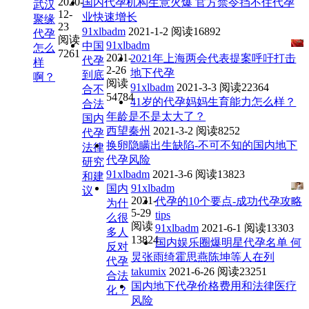
2020-
国内代孕机构生意火爆 官方禁令挡不住代孕
武汉
12-
业快速增长
聚缘
23
91xlbadm
2021-1-2
阅读16892
代孕
阅读
91xlbadm
中国
怎么
7261
2021-
2021年上海两会代表提案呼吁打击
代孕
样
2-26
地下代孕
到底
啊？
阅读
91xlbadm
2021-3-3
阅读22364
合不
54784
41岁的代孕妈妈生育能力怎么样？
合法
年龄是不是太大了？
国内
西望秦州
2021-3-2
阅读8252
代孕
换卵隐瞒出生缺陷-不可不知的国内地下
法律
代孕风险
研究
91xlbadm
2021-3-6
阅读13823
和建
91xlbadm
国内
议
2021-
代孕的10个要点-成功代孕攻略
为什
5-29
tips
么很
阅读
91xlbadm
2021-6-1
阅读13303
多人
13824
国内娱乐圈爆明星代孕名单 何
反对
炅张雨绮霍思燕陈坤等人在列
代孕
takumix
2021-6-26
阅读23251
合法
国内地下代孕价格费用和法律医疗
化？
风险