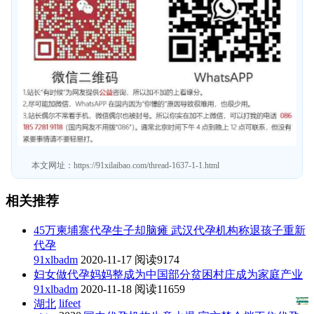
本文网址：
https://91xilaibao.com/thread-1637-1-1.html
相关推荐
45万柬埔寨代孕生子却脑瘫 武汉代孕机构称退孩子重新
代孕
91xlbadm
2020-11-17
阅读9174
妇女做代孕妈妈整成为中国部分贫困村庄成为家庭产业
91xlbadm
2020-11-18
阅读11659
lifeet
湖北