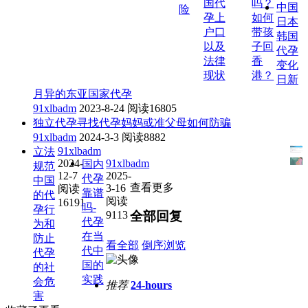
国代
吗？
中国
险
孕上
如何
日本
户口
带孩
韩国
以及
子回
代孕
法律
香
变化
现状
港？
日新
月异的东亚国家代孕
91xlbadm
2023-8-24
阅读16805
独立代孕寻找代孕妈妈或准父母如何防骗
91xlbadm
2024-3-3
阅读8882
91xlbadm
立法
2024-
91xlbadm
国内
规范
12-7
2025-
代孕
中国
查看更多
3-16
阅读
靠谱
的代
阅读
16191
吗-
孕行
9113
全部回复
代孕
为和
在当
防止
看全部
倒序浏览
代中
代孕
国的
的社
实践
会危
推荐
24-hours
害