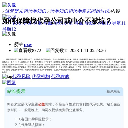
›
试管婴儿和代孕知识
›
代孕知识和代孕常见问题讨论
›
内容
如何保障找代孕公司或中介不被坑？
门户
论坛
导读
导航
导航
导航
导航
导航
导航9
导航10
导航11
导航12
楼主
pzw
8772
15
2023-1-11 05:23:26
我是个同性恋，这辈子是不结婚了，但是孩子是必须得有的，百八十万的钱是能拿出来，但是最大的问题是我实在没有办法相信中介公司不会骗我，毕竟骗一
次抵得上一般人干十年，咨询过几个中介，有的说自己干了好多年（这纯粹是废话）有的说可以到他们公司参观（但是和尚能跑庙是租的），有一个跟我说可以以公
司的名义先给我写一个欠条，成功以后我把欠条退回去，这个听上去靠谱一点，但是他们公司要是注销跑路了维权容易吗？这公司首先不一定是正规注册的，就算是
注册公司那公司法人是不是老板？所以这欠条怎么写能保证可以追回也是一个专业问题，起码是一个方案，我识别中介靠谱与否主要是看他们能否长期存在，能长期
干下去的多少还是靠谱一点，不过近年来我加了四五个中介的微信，总是在一年内他们就朋友圈清空不干了,所以希望大家分享一下如何避坑的，还有预防被骗的限
制手段
代孕风险
代孕机构
代孕攻略
站长提示
联系站长
91喜来宝是代孕主题
公益
网站，不是任何性质的营利性代孕机构。站长在业
余时间（一般是晚上）为网友提供免费的公益服务。
1,各国代孕风险提示；
2,代孕避坑指南；