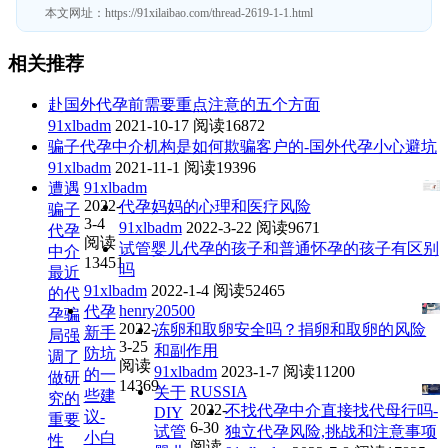
本文网址：
https://91xilaibao.com/thread-2619-1-1.html
相关推荐
赴国外代孕前需要重点注意的五个方面
91xlbadm
2021-10-17
阅读16872
骗子代孕中介机构是如何欺骗客户的-国外代孕小心避坑
91xlbadm
2021-11-1
阅读19396
91xlbadm
遭遇
2022-
代孕妈妈的心理和医疗风险
骗子
3-4
91xlbadm
2022-3-22
阅读9671
代孕
阅读
试管婴儿代孕的孩子和普通怀孕的孩子有区别
中介
13451
吗
最近
91xlbadm
2022-1-4
阅读52465
的代
henry20500
代孕
孕骗
2022-
冻卵和取卵安全吗？捐卵和取卵的风险
新手
局强
3-25
和副作用
防坑
调了
阅读
91xlbadm
2023-1-7
阅读11200
的一
做研
14369
RUSSIA
关于
些建
究的
2022-
不找代孕中介直接找代母行吗-
DIY
议-
重要
6-30
试管
独立代孕风险,挑战和注意事项
小白
性
阅读