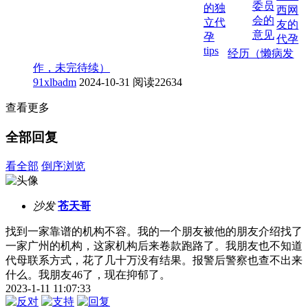
委员
的独
西网
会的
立代
友的
意见
孕
代孕
tips
经历（懒病发
作，未完待续）
91xlbadm
2024-10-31
阅读22634
查看更多
全部回复
看全部
倒序浏览
沙发
苍天哥
找到一家靠谱的机构不容。我的一个朋友被他的朋友介绍找了
一家广州的机构，这家机构后来卷款跑路了。我朋友也不知道
代母联系方式，花了几十万没有结果。报警后警察也查不出来
什么。我朋友46了，现在抑郁了。
2023-1-11 11:07:33