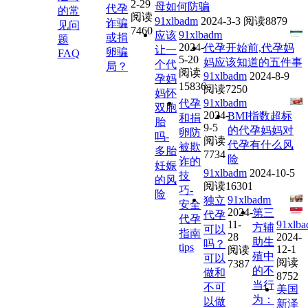
2-29
母如何防骗
代孕
的常
阅读
91xlbadm
2024-3-3
阅读8879
诈骗
见问
7460
91xlbadm
应该
或捐
题
2024-
代孕开始前,代孕妈
让一
卵骗
FAQ
5-20
妈应该知道的五件事
个代
局？
阅读
91xlbadm
2024-8-9
孕妈
15836
阅读7250
妈怀
91xlbadm
代孕
双胞
2024-
BMI指数超标
和捐
胎
9-5
的代孕妈妈对
卵防
吗-
阅读
代孕有什么风
被欺
多胎
7734
险
诈的
妊娠
91xlbadm
2024-10-5
技
的风
阅读16301
巧-
险
91xlbadm
独立
安全
2024-
第三
代孕
代孕
11-
91xlb
方辅
可以
指南
28
2024-
助生
吗？
tips
12-1
阅读
殖中
可以
阅读
7387
的不
做和
8752
当行
不可
美国
为：
以做
新泽