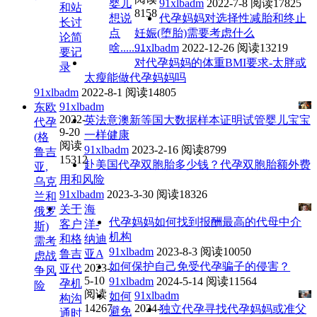
婴儿
91xlbadm
2022-7-8
阅读17825
和站
8158
想说
代孕妈妈对选择性减胎和终止
长讨
点
妊娠(堕胎)需要考虑什么
论简
啥............
91xlbadm
2022-12-26
阅读13219
要记
对代孕妈妈的体重BMI要求-太胖或
录
太瘦能做代孕妈妈吗
91xlbadm
2022-8-1
阅读14805
91xlbadm
东欧
2022-
英法意澳新等国大数据样本证明试管婴儿宝宝
代孕
9-20
一样健康
(格
阅读
91xlbadm
2023-2-16
阅读8799
鲁吉
15312
赴美国代孕双胞胎多少钱？代孕双胞胎额外费
亚,
用和风险
乌克
91xlbadm
2023-3-30
阅读18326
兰和
关于
海
俄罗
代孕妈妈如何找到报酬最高的代母中介
客户
洋-
斯)
机构
和格
纳迪
需考
91xlbadm
2023-8-3
阅读10050
鲁吉
亚A
虑战
如何保护自己免受代孕骗子的侵害？
2023-
亚代
争风
5-10
91xlbadm
2024-5-14
阅读11564
孕机
险
阅读
91xlbadm
如何
构沟
14267
2024-
独立代孕寻找代孕妈妈或准父
避免
通时