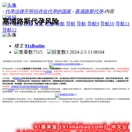
›
代孕法律不明但存在代孕的国家
›
塞浦路斯代孕
›
内容
塞浦路斯代孕风险
门户
论坛
导读
导航
导航
导航
导航
导航
导航9
导航10
导航11
导航12
楼主
91xlbadm
7515
3
2024-2-5 11:00:04
北塞浦路斯土耳其共和国（TRNC）或南塞浦路斯的代孕不受监管，且南北分立导致一个岛上有两个不同且有些敌对的司法管辖区，因此风险非常高。
您可能会得到一个牵涉到
北塞浦路斯土耳其共和国（TRNC）和南塞浦路斯
的代孕安排，而这两个司法管辖区彼此对立。站长在这里提醒给位网友：
此类安排风险很
高，因为它们涉及几个司法管辖区，而且可能是非本地
代孕妈妈
，这更是增加了被判定为人口贩运的风险。 如果您或您的代孕妈妈出了问题，没有明确的法律途径
来解决。或者牵涉到不同的司法管辖区，相关法律事务处理起来会非常麻烦。
站长提醒：
一些
代孕中介
机构/服务提供商正在测试在塞浦路斯进行代孕。站长建议您认真研究与代孕安排相关的所有目的地的法律，包括代孕母亲的居住地、胚胎
移植地和分娩地。 有些机构会安排一些牵涉到多个国家的代孕，试图规避某些目的地的法律，但这样的化您必须在每个地区获得独立的法律建议，以确保您的代孕
符合当地法律。特别提醒：您在当地的代孕必须确信不会被认定为贩卖人口或剥削。
相关阅读：
塞浦路斯代孕法律问题与塞浦路斯代孕避坑指南
较好的
代孕机构
/诊所会对其代孕政策保持透明。 您有权随时询问相关问题，以确保不会发生剥削行为。 我建议您与代孕妈妈进行私下讨论，必要时在代孕过程一开
始就聘请翻译，而且一定要在胚胎移植之前。她还应该获得独立的法律咨询。
无论北塞浦路斯土耳其共和国（TRNC）或南塞浦路斯的法律如何规定，代孕妈妈始终是孩子的合法母亲。 你们中的一方是否是合法父母将取决于人工授精或胚胎移
植的相关情况，以及代孕母亲是否已婚或有民事伴侣关系（Commen Law）。在开始这个过程之前，您必须获得法律以及针对当地情况建议。