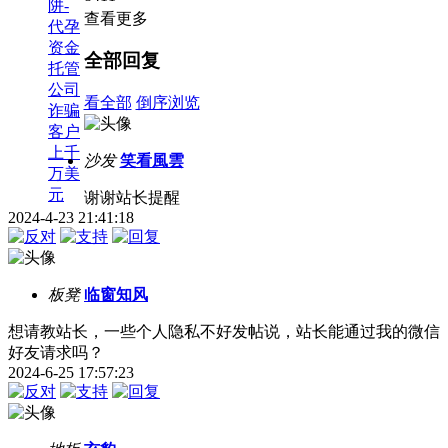
阱-
查看更多
代孕
资金
全部回复
托管
公司
看全部
倒序浏览
诈骗
客户
上千
沙发
笑看風雲
万美
元
谢谢站长提醒
2024-4-23 21:41:18
板凳
临窗知风
想请教站长，一些个人隐私不好发帖说，站长能通过我的微信
好友请求吗？
2024-6-25 17:57:23