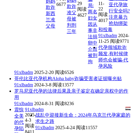
妈妈
妈妈
29
11-
6677
亚代孕旅
局:
欺诈
欺诈
22
阅读
行安全吗?
两名
准父
新西
阅读
4627
注意暴力
妇女
母被
兰准
4017
抢劫绑架
因从
判刑
父母
和投毒
事非
三年
91xlbadm
2024-
法捐
11-25
阅读9771
卵中
代孕领域欺诈
介而
频发,有时候律
被刑
师也会被骗-代
拘
孕风险
91xlbadm
2025-2-20
阅读6526
哥伦比亚代孕机构Aloha baby诈骗受害者证据曝光贴
91xlbadm
2024-3-8
阅读13577
罗马尼亚代孕的法律后果及亲子鉴定在确定亲权中的作
用
91xlbadm
2024-8-31
阅读8236
91xlbadm
震惊
2025-
战乱中迎接新生命：2024年乌克兰代孕家庭的
全美
4-3
求生之路
的代
阅读
91xlbadm
2025-4-24
阅读11557
孕陷
8411