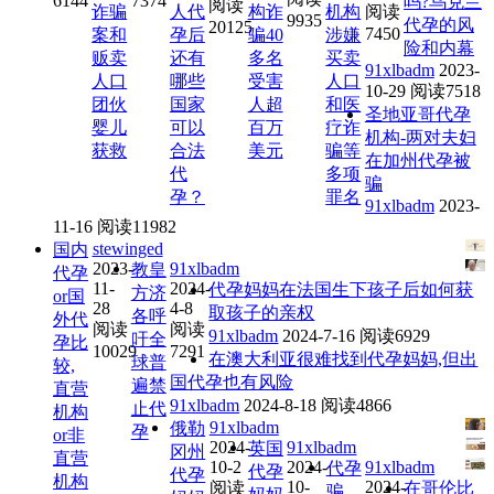
6144
7374
吗?乌克兰
阅读
诈骗
人代
构诈
机构
阅读
9935
代孕的风
20125
7450
案和
孕后
骗40
涉嫌
险和内幕
贩卖
还有
多名
买卖
91xlbadm
2023-
人口
哪些
受害
人口
10-29
阅读7518
团伙
国家
人超
和医
圣地亚哥代孕
婴儿
可以
百万
疗诈
机构-两对夫妇
获救
合法
美元
骗等
在加州代孕被
代
多项
骗
孕？
罪名
91xlbadm
2023-
11-16
阅读11982
stewinged
国内
2023-
91xlbadm
教皇
代孕
11-
2024-
代孕妈妈在法国生下孩子后如何获
方济
or国
28
4-8
取孩子的亲权
各呼
外代
阅读
阅读
91xlbadm
2024-7-16
阅读6929
吁全
孕比
10029
7291
在澳大利亚很难找到代孕妈妈,但出
球普
较,
国代孕也有风险
遍禁
直营
91xlbadm
2024-8-18
阅读4866
止代
机构
91xlbadm
俄勒
孕
or非
2024-
91xlbadm
英国
冈州
直营
10-2
2024-
91xlbadm
代孕
代孕
代孕
机构
10-
2024-
阅读
在哥伦比
骗