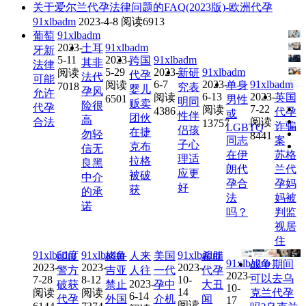
关于爱尔兰代孕法律问题的FAQ(2023版)-欧洲代孕
91xlbadm
2023-4-8
阅读6913
91xlbadm
葡萄
2023-
91xlbadm
土耳
牙新
5-11
2023-
91xlbadm
跨国
其非
法律
5-29
2023-
91xlbadm
阅读
新研
代孕
法代
可能
6-7
2023-
91xlbadm
阅读
单身
7018
究表
婴儿
孕风
允许
6-13
2023-
阅读
英国
6501
男性
明同
贩卖
险很
代孕
7-22
阅读
4386
代孕
或
性伴
团伙
高
合法
阅读
13757
诈骗
LGBTQ
侣孩
在捷
勿轻
8441
同志
案
子心
克布
信无
在伊
苏格
理适
拉格
良黑
朗代
兰代
应更
被破
中介
孕合
孕妈
好
获
的承
法
妈被
诺
吗？
判监
视居
住
91xlbadm
91xlbadm
91xlbadm
印度
格鲁
人来
美国
希腊
91xlbadm
战争期间
2023-
2023-
2023-
警方
吉亚
人往
一代
代孕
2023-
可以去乌
7-28
8-12
10-
2023-
破获
禁止
孕中
大丑
10-
14
阅读
阅读
克兰代孕
6-14
代孕
外国
介机
闻
17
阅读