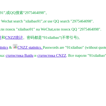
1”,或QQ搜索“2975464098”。
r Wechat search "xilaibao91",or use QQ search "2975464098".
и поиск "xilaibao91" на WeChat,
или поиск QQ "2975464098"
.
计
和
CNZZ统计
。密码都是“91xilaibao”(不带引号)。
istics
&
CNZZ statistics.
Passwords are "91xilaibao" (without quote
ика:
статистика Baidu
и
статистика CNZZ
. Все пароли "91xilaibao