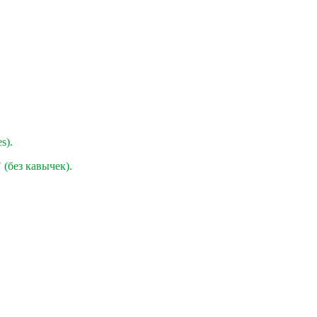
s).
" (без кавычек).