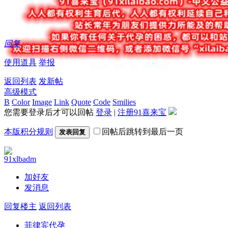
回复
使用道具
举报
返回列表
发新帖
高级模式
B
Color
Image
Link
Quote
Code
Smilies
您需要登录后才可以回帖
登录
|
注册91喜来宝
本版积分规则
回帖后跳转到最后一页
发表回复
91xlbadm
加好友
发消息
回复楼主
返回列表
菲律宾代孕