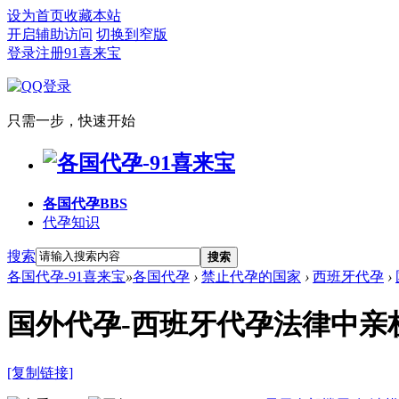
设为首页
收藏本站
开启辅助访问
切换到窄版
登录
注册91喜来宝
只需一步，快速开始
各国代孕
BBS
代孕知识
搜索
搜索
各国代孕-91喜来宝
»
各国代孕
›
禁止代孕的国家
›
西班牙代孕
›
国外代孕-西班牙代孕法律中亲
[复制链接]