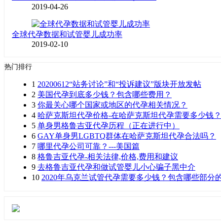
2019-04-26
全球代孕数据和试管婴儿成功率
2019-02-10
热门排行
1
20200612“站务讨论”和“投诉建议”版块开放发帖
2
美国代孕到底多少钱？包含哪些费用？
3
你最关心哪个国家或地区的代孕相关情况？
4
哈萨克斯坦代孕价格-在哈萨克斯坦代孕需要多少钱
5
单身男格鲁吉亚代孕历程（正在进行中）
6
GAY单身男LGBTQ群体在哈萨克斯坦代孕合法吗？
7
哪里代孕公司可靠？---美国篇
8
格鲁吉亚代孕-相关法律,价格,费用和建议
9
去格鲁吉亚代孕和做试管婴儿小心骗子黑中介
10
2020年乌克兰试管代孕需要多少钱？包含哪些部分