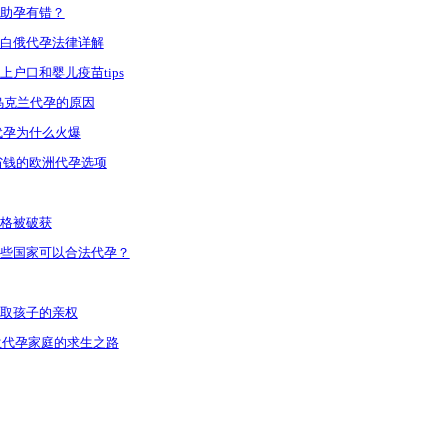
助孕有错？
白俄代孕法律详解
户口和婴儿疫苗tips
乌克兰代孕的原因
代孕为什么火爆
省钱的欧洲代孕选项
格被破获
些国家可以合法代孕？
取孩子的亲权
兰代孕家庭的求生之路