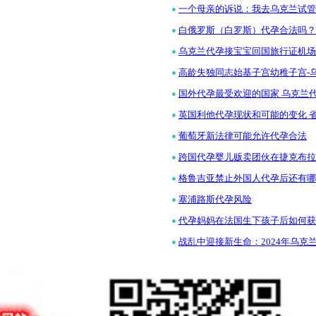
•
一个母亲的诉说：我去乌克兰试管
•
白俄罗斯（白罗斯）代孕合法吗？
•
乌克兰代孕接宝宝回国旅行证机场上
•
高龄失独同志始基子宫幼稚子宫-
•
国外代孕最受欢迎的国家 乌克兰
•
英国利他代孕现状和可能的变化 
•
葡萄牙新法律可能允许代孕合法
•
跨国代孕婴儿贩卖团伙在捷克布拉
•
格鲁吉亚禁止外国人代孕后还有哪
•
塞浦路斯代孕风险
•
代孕妈妈在法国生下孩子后如何获
•
战乱中迎接新生命：2024年乌克