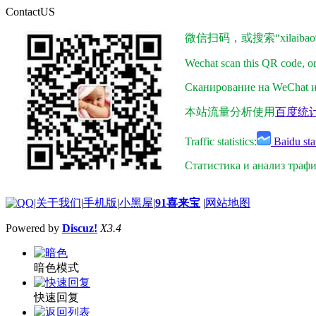
ContactUS
微信扫码，或搜索“xilaibao9
Wechat scan this QR code, o
Сканирование на WeChat ил
本站流量分析使用
百度统
Traffic statistics:
Baidu stat
Статистика и анализ траф
|
关于我们
|
手机版
|
小黑屋
|
91喜来宝
|
网站地图
Powered by
Discuz!
X3.4
暗色模式
快速回复