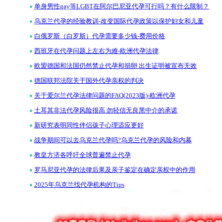
•
单身男性gay等LGBT在阿尔巴尼亚代孕可行吗？有什么限制？
•
乌克兰代孕的经验教训-改变国际代孕政策以保护妇女和儿童
•
白俄罗斯（白罗斯）代孕需要多少钱-费用价格
•
西班牙在代孕问题上左右为难-欧洲代孕法律
•
欧盟德国和法国仍然禁止代孕和捐卵 出生证明被宣布无效
•
德国联邦法院关于国外代孕亲权的判决
•
关于爱尔兰代孕法律问题的FAQ(2023版)-欧洲代孕
•
土耳其非法代孕风险很高 勿轻信无良黑中介的承诺
•
新研究表明同性伴侣孩子心理适应更好
•
战争期间可以去乌克兰代孕吗?乌克兰代孕的风险和内幕
•
教皇方济各呼吁全球普遍禁止代孕
•
罗马尼亚代孕的法律后果及亲子鉴定在确定亲权中的作用
•
2025年乌克兰找代孕机构的Tips