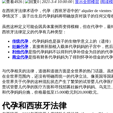
4926
|
0
|
2021-3-4 10:00:00
|
显示全部楼层
|
阅读模
在西班牙法律术语中，代孕（西班牙语中的“ alquiler de vi
孕情况下，孩子出生后代孕妈妈将明确放弃对孩子的任何父母
虽然这种定义可能会因具体案例而变得模糊，但在代孕中，最
西班牙法律定义的代孕有几种类型：
传统代孕
，代孕妈妈也是孩子的生物学意义上的（遗传）
妊娠代孕
，直接将胚胎植入载体代孕妈妈的子宫中，然后
利他代孕
是指代孕妈妈不以得到代孕补偿金为目的的代孕
商业代孕
是指有财务代孕妈妈为了得到怀孕补偿金的代孕
与代孕相关的法律，道德和道德方面是全世界的热门话题。虽然
在全世界范围内，还没有明确而统一的代孕立法。像英国等国
全世界关于代孕的这种混乱状态产生了繁荣的试管婴儿代孕医
责试管婴儿代孕的医疗方面和寻找招募妊娠代孕妈妈。乌克兰、
和代孕妈妈分娩，价格最低至15.000欧元到20,000欧元。
代孕和西班牙法律