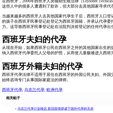
在西班牙，2006年西班牙人类辅助生殖法律（Leysobre Técnic
这些人中的很多人遭遇到了欺诈，但大部分去其他国家寻求代
当越来越多的西班牙人去其他国家代孕生子后，西班牙人口登记处和公证管理局（Di
的孩子在西班牙民事登记处登记为西班牙国籍，并承认代孕委托人（Int
力。这导致西班牙民事登记处在法院判决前登记的任何代孕出
西班牙夫妇的代孕
从现在开始，如果西班牙公民在西班牙之外的其他国家出生的
纳入西班牙代孕委托人父母的护照，从而使儿童极难进入西班
西班牙外籍夫妇的代孕
西班牙代孕法律不适用于居住在西班牙的外国公民夫妇。外国
始终咨询专门从事国际家庭法的律师。
西班牙代孕
,
乌克兰代孕
,
欧洲代孕
相关帖子
•
乌克兰代孕计划推迟 新冠疫情肆虐下国外代孕的无奈