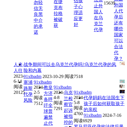
侣孩
在捷
勿轻
15639
外国
止外
子心
克布
信无
人代
国人
理适
拉格
良黑
孕后
在乌
应更
被破
中介
还有
克兰
好
获
的承
哪些
代孕
诺
国家
可以
合法
代
孕？
人来
战争期间可以去乌克兰代孕吗?乌克兰代孕的风
人往
险和内幕
2023-
91xlbadm
2023-10-29
阅读7518
6-14
91xlbadm
塞浦
阅读
2024-
91xlbadm
教皇
路斯
20125
2-5
2024-
91xlbadm
乌克
方济
代孕
4-8
2024-
阅读
代孕妈妈在法国生下
兰检
各呼
风险
5-8
阅读
7512
孩子后如何获取孩子
察官
吁全
阅读
7291
的亲权
起诉
球普
4760
91xlbadm
2024-7-16
被指
遍禁
阅读6929
控的
止代
罗马尼亚代孕的法律后果