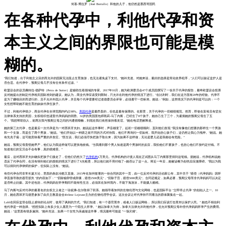
何塞-博拉罗（José Borrallo）和他的儿子，他仍然是墨西哥国民
在各种代孕中，利他代孕和资
本主义之间的界限也可能是模
糊的。
"我们知道，出于利他主义目的而允许的国家无法阻止生育旅游，也无法避免桌下支付。"她补充道。对她来说，最好的选择是简化收养程序，"人们可以验证监护人是
否合适。在代孕中，预期父母几乎没有任何条件过滤。"
欧盟议会的议员佩特拉-德萨特（Petra de Sutter）是辅助生殖领域的专家。2017年10月，她为欧洲委员会47个成员国撰写了一份关于代孕的报告，最终欧盟议会投票
反对她提出的制定代孕相关国际准则的建议。她认为，商业代孕应该受到限制，只允许在利他代孕的情况下进行。"在比利时，我们在这方面有20年的经验。代孕不
是为了赚钱目的而进行的，且不允许外国人代孕，并且每个代孕需要经过道德委员会评审，必须遵守一些标准。她说："例如，这类情况下的代孕则是可以的：一个
女性想帮助她不能生育的妹妹代孕生孩子。
不过，利他代孕很少，商业代孕在全球范围内约占98%。
美国代孕
是最昂贵的，但也是最有保障的。在那里，关于代孕的一切都很规范。然而，即使在富裕且有坚实
法律体系支持的美国，女权组织也谴责代孕妈妈的弱势。32岁的美国面包师凯莉-马丁内斯，已经生了8个孩子。她自己生了三个，为雇佣她的预期父母生了五
个。"我想帮助别人，前两次我与预期父母之间的沟通很顺畅，到现在我们依然保持着友谊。"她在电话里解释道。
她的第三次代孕，也是最后一次代孕是为一对西班牙夫妇。她说起这件事时，声音都变了。起初一切都很顺利，直到他们发现 "我没有像他们想要的那样生一个男孩
和一个女孩，而是生了两个男孩，"她说。"他们开始以一种跟之前不同的方式对待我，他们不再询问一切如何。我开始担心孩子们，这仍然让我心力憔悴。"她说。她
有先兆子痫，这可能意味着严重的并发症。"医生说，我们必须尽快把孩子取出来，因为如果不这样做，无论是婴儿还是我都会有危险。"
她说，预期父母责怪她早产，他们认为我这样做可以更快地收钱。"当我看到那个男人知道是两个男孩时的反应，我怕他们不要孩子，也担心他们不按约定付钱。不
知道他们的宝贝会不会有事，真的很难受。"
最后，这对西班牙夫妇确实把孩子们接走了，但他们仍然欠了
代孕机构
1万美元。代孕机构的讨债人现在正试图从马丁内斯那里得到这笔钱。据她说，代孕机构说她
违反了代孕合同，在没有得到他们的授权的情况下进行了X光检查，所以他们就不用付钱了--她否认了这一点。将近一年后，她被诊断为创伤后应激障碍。"我以为我
可以得到代孕律师的保护，但实际上没有。"她说。
有些代孕合同非常长篇大论，里面的条款冷酷又直接。2015年在加州签署的一份合同的其中一页，由一位反对代孕的活动家公布，其中关于 "赔偿（代孕妈妈）因怀
孕直接导致的器官损失 "的内容如下：" "切除输卵管或卵巢，赔偿2500美元"，"切除子宫，赔偿5000美元"。合同还规定，如果必要，预期父母而非代孕妈妈可以决定
是否终止妊娠。其中还包括，代孕妈妈在怀孕期间不能有性生活，必须呆在加州境内，不能下海游泳，不能摄入糖精。
马丁内斯与反对代孕的最著名的女权主义者之一珍妮弗-拉尔取得了联系。她领导着加州的生物伦理与文化网络，也是国际平台 "立即停止代孕 "的创始人之一。10
月，她在西班牙马德里参加了由天主教基金会Jérôme Lejeune主办的生物伦理学会议。这次会议让对代孕持不同看法的群体聚集在一起。
Lahl在回应监管会阻止虐待的论点时，使用了讽刺的方式。"我们知道，有一个器官黑市，或者人口贩运网络... 所以我们应该打击黑市以保护人民。" 她也不相信利
他代孕是一种选择。"想想实际上有多少女人愿意为一个陌生人怀孕。" 她以加拿大为例，加拿大法律允许利他代孕，但允许预期父母补偿代孕妈妈怀孕产生的费用。
她说："这里面有很多漏洞。"她补充说，如果一个女性为亲戚做这件事，情况最终可能是 "一场灾难"。