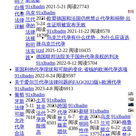
新法案
吗？
91xlbadm
2021-5-21
阅读27743
白俄
91xlbadm
乌克
代孕
2021-
欧盟德国和法国仍然禁止代孕和捐卵 出
兰代
法律
5-24
生证明被宣布无效
孕的
详解
阅读
91xlbadm
2021-11-22
阅读8578
法律
18799
乌克兰代孕有什么优势，为什么应该选
法规
择乌克兰代孕
和司
jzzd
2021-12-22
阅读10435
法实
德国联邦法院关于国外代孕亲权的判决
践
91xlbadm
2022-9-12
阅读5704
英国利他代孕现状和可能的变化 省钱的欧洲代孕选项
91xlbadm
2022-9-24
阅读9597
关于爱尔兰代孕法律问题的FAQ(2023版)-欧洲代孕
91xlbadm
2023-4-8
阅读6913
91xlbadm
葡萄
2023-
91xlbadm
土耳
牙新
5-11
2023-
91xlbadm
跨国
其非
法律
5-29
2023-
91xlbadm
阅读
新研
代孕
法代
可能
6-7
2023-
91xlbadm
阅读
乌克
7018
究表
婴儿
孕风
允许
6-13
2023-
阅读
格鲁
6501
兰可
明同
贩卖
险很
代孕
6-22
阅读
4386
吉亚
能立
性伴
团伙
高
合法
阅读
13757
禁止
法禁