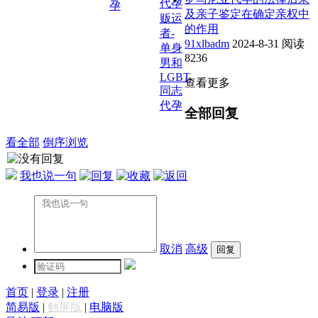
代孕
孕
及亲子鉴定在确定亲权中
贩运
的作用
者-
91xlbadm
2024-8-31
阅读
单身
8236
男和
LGBT
查看更多
同志
代孕
全部回复
看全部
倒序浏览
我也说一句
取消
高级
首页
|
登录
|
注册
简易版
|
触屏版
|
电脑版