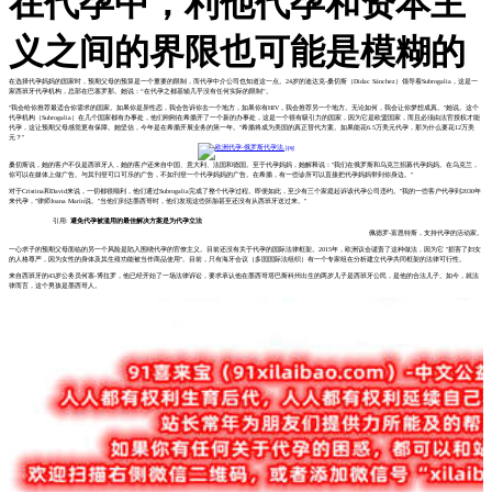
在代孕中，利他代孕和资本主
义之间的界限也可能是模糊的
在选择代孕妈妈的国家时，预期父母的预算是一个重要的限制，而代孕中介公司也知道这一点。24岁的迪达克-桑切斯（Didac Sánchez）领导着Subrogalia，这是一
家西班牙代孕机构，总部在巴塞罗那。她说：“在代孕之都基辅几乎没有任何实际的限制”。
"我会给你推荐最适合你需求的国家。如果你是异性恋，我会告诉你去一个地方，如果你有HIV，我会推荐另一个地方。无论如何，我会让你梦想成真。"她说。这个
代孕机构（Subrogalia）在几个国家都有办事处，他们刚刚在希腊开了一个新的办事处，这是一个很有吸引力的国家，因为它是欧盟国家，而且必须由法官授权才能
代孕，这让预期父母感觉更有保障。她坚信，今年是在希腊开展业务的第一年。"希腊将成为美国的真正替代方案。如果能花6.5万美元代孕，那为什么要花12万美
元？"
桑切斯说，她的客户不仅是西班牙人，她的客户还来自中国、意大利、法国和德国。至于代孕妈妈，她解释说："我们在俄罗斯和乌克兰招募代孕妈妈。在乌克兰，
你可以在媒体上做广告。与其刊登可口可乐的广告，不如刊登一个代孕妈妈的广告。在希腊，有一些诊所可以直接把代孕妈妈带到你身边。"
对于Cristina和David来说，一切都很顺利，他们通过Subrogalia完成了整个代孕过程。即便如此，至少有三个家庭起诉该代孕公司违约。"我的一些客户代孕到2030年
来代孕，"律师Joana Marín说。"当他们到达墨西哥时，他们发现这些胚胎甚至还没有从西班牙送过来。"
引用:
避免代孕被滥用的最佳解决方案是为代孕立法
佩德罗-富恩特斯，支持代孕的活动家。
一心求子的预期父母面临的另一个风险是陷入围绕代孕的官僚主义。目前还没有关于代孕的国际法律框架。2015年，欧洲议会谴责了这种做法，因为它 "损害了妇女
的人格尊严，因为女性的身体及其生殖功能被当作商品使用"。目前，只有海牙会议（多国国际法组织）有一个专家组在分析建立代孕共同框架的法律可行性。
来自西班牙的43岁公务员何塞-博拉罗，他已经开始了一场法律诉讼，要求承认他在墨西哥塔巴斯科州出生的两岁儿子是西班牙公民，是他的合法儿子。如今，就法
律而言，这个男孩是墨西哥人。