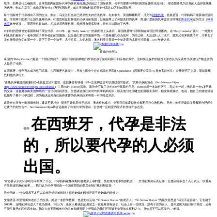
然而，如果估计正确的话，全球范围内的国际代孕的受欢迎程度已经超过了国际收养。与平均需要8年时间的国际领养流程相比，那些想要成为父母的人选择更快捷
的代孕。例如在乌克兰或俄罗斯支付4.5万至6万欧元，或在美国加利福尼亚支付高达12万到16万欧元。
每个国家对于代孕都有不同的立法。例如，乌克兰只允许已婚异性夫妇合法代孕。在加拿大、英国和葡萄牙，只允许
利他代孕
，也就是说，代孕妈妈不能获得经济利
益。而后两个国家只让国民使用代孕。印度曾经是世界性的代孕目的地国，但现在禁止了外国夫妇的代孕，而且印度新的代孕监管法律将把
商业代孕
定为非法（
91喜
来宝
参考链接）。墨西哥也是如此，尤其是塔巴斯科州，虽然没有彻底禁止，但也立法限制了代孕。
对剥削的恐惧也使泰国限制了商业代孕。2015年，在 "Baby Gammy "的新闻登上头条后，泰国政府将代孕限制在泰国公民范围内。在“Baby Gammy”案中，一对澳大
利亚夫妇雇佣了一名泰国女子来怀他们的双胞胎。但当他们发现双胞胎中的一个患有唐氏综合症时，为时已晚，无法进行人工流产。澳洲父母来接孩子时，只带走了
没有唐氏综合症的那一个，留下了另一个孩子。几个月后，人们发现，澳大利亚父亲是一个被定罪的儿童性犯罪者，1997年曾入狱。
希腊的代孕法
泰国的“Baby Gammy”案是一个很好的例子，说明代孕妈妈和她们所怀的孩子的权利得不到应有的保护。这种缺乏保护的情况为那些认为应该对代孕进行严格监管的
人提供了论据。
在西班牙，代孕再次成为热门话题。在西班牙各政党中，只有在国会中存在感排名第四的Ciudadanos（西班牙公民党-91喜来宝站长注）公开表明了立场，那就是规
范利他代孕行为。
"避免代孕被滥用的最好办法就是立法和监管。这就像器官移植一样--立法和监管可以摆脱器官贩卖。"支持代孕的协会（Son Nuestros Hijos -
http://www.sonnuestroshijos.com/ideario/
）主席Pedro Fuentes说到。该协会汇集了大约400个家庭的意见。Fuentes是一名妇科医生，和丈夫一起，他也是一名6岁男孩
的父亲，这名男孩由美国加州的一位代孕妈妈所生。当他讲述自己如何与代孕妈妈相识，以及他们之间建立的温暖关系时，她变得很激动。他说，她自己的道德规范
也指导了整个代孕过程，因为她决定用自己的身体作为代孕妈妈来帮助一对同性恋夫妇。
该协会本身有一套道德准则，建议不要相信 "那些不让你见代孕妈妈、无条件包成功、信誓旦旦保证你什么都不用担心的机构"。另外，他们还建议父母预期与已经生
过孩子的女性合作。Son Nuestros Hijos协会还提出了利他代孕的理由，但也对一定程度的经济补偿持开放态度。
在西班牙，代孕是非法
引用:
的，所以要代孕的人必须
出国。
"有必要认识到怀孕给母亲带来了什么。代孕妈妈在怀孕期间需要穿上孕妇服，失去做其他事情的机会......支付的费用应该足够，但也应给多达十几万欧元，以避免
产生推波助澜的效果......我们认为代孕可以由一个国家层面的委员会制订规则和监管。"
协会问道："什么情况下才可以说代孕妈妈被剥削？你给她钱的时候还是不给她钱的时候？"
艾丽西亚-米亚雷斯知道自己的立场。她是一名哲学教授，也是女权运动 "No Somos Vasijas "的发言人。"No Somos Vasijas "的英文意思是 "我们不是容器"。它创建于
2015年，当时的辩论进入了政治领域。"我认为，任何人最强烈的愿望之一就是希望有孩子。社会上有一些情况：没有子宫的女人，也许是因为她们得了癌症，还有
不能生孩子的同性恋夫妇。我怎么会不理解他们的沮丧和痛苦呢？但我认为我们不应该把欲望放在权利之上。身体是不可以买卖的，"她说。