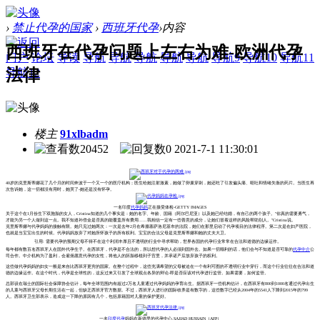
›
禁止代孕的国家
›
西班牙代孕
›
内容
西班牙在代孕问题上左右为难-欧洲代孕
门户
论坛
导读
导航
导航
导航
导航
导航
导航9
导航10
导航11
法律
导航12
楼主
91xlbadm
20452
0
2021-7-1 11:30:01
40岁的克里斯蒂娜花了几个月的时间奔波于一个又一个的医疗机构；医生给她注射激素，她做了卵巢穿刺，她还吃了引发偏头痛、呕吐和情绪失衡的药片。当医生再
次告诉她，这一切都没有用时，她哭了-她还是没有怀孕。
一名印度
代孕妈妈
正在接受体检-GETTY IMAGES
关于这个在1月份生下双胞胎的女人，Cristina知道的几个事实是：她的名字、年龄、国籍（阿尔巴尼亚）以及她已经结婚，有自己的两个孩子。"你真的需要勇气，
才能为另一个人做到这一点。我不知道补偿金是否真的能覆盖所有费用......我相信一定有一些善意的成分，让她们冒着这样的风险帮助别人。"Cristina说。
克里斯蒂娜与代孕妈妈的接触有限。她只见过她两次：一次是去年2月在希腊塞萨洛尼基市的法院，她们在那里启动了代孕项目的法律程序。第二次是在妇产医院，
也就是当宝宝出生的时候。代孕妈妈放弃了对她所怀孩子的所有权利。宝宝的合法父母是克里斯蒂娜和她的丈夫大卫。
引用: 需要代孕的预期父母不得不在这个利润丰厚且不透明的行业中寻求帮助，世界各国的代孕行业常常在合法和道德的边缘运作。
每年都有数百名西班牙人在国外代孕生子。在西班牙，代孕是不合法的，所以想代孕的人必须到国外去。如果一切顺利的话，他们会与不知道是否可靠的
代孕中介
公
司合作。中介机构为了盈利，会雇佣愿意代孕的女性，将他人的胚胎移植到子宫里，并承诺产后放弃孩子的权利。
这些做代孕妈妈的妇女一般是来自比西班牙更穷的国家。在整个过程中，这些充满希望的父母被迫在一个有利可图的不透明行业中穿行，而这个行业往往在合法和道
德的边缘运作。在这个时代，代孕是全球性的，这反过来又引发了全球观点各异的辩论-即是否应该对代孕进行监管。如果需要，如何监管。
总部设在瑞士的国际社会保障协会估计，每年全球范围内有超过2万名儿童通过代孕妈妈的孕育出生。据西班牙一些机构估计，在西班牙有800到1000名通过代孕出生
的儿童与西班牙父母长期生活在一起，但缺乏西班牙官方数据。不过，西班牙人进行的国际收养是有数字的，这些数字已经从2004年的5541人下降到2015年的799
人。西班牙卫生部表示，造成这一下降的原因有几个，包括原籍国对儿童的保护更好。
一名
印度代孕
妈妈在新德里的代孕中心.SAJJAD HUSSAIN（AFP）