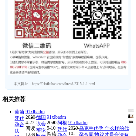
本文网址：
https://91xilaibao.com/thread-2315-1-1.html
相关推荐
91xlbadm
葡萄
2020-
91xlbadm
德国
牙代
4-27
2020-
91xlbadm
阿根
议会
孕合
5-10
2020-
阅读
乌克兰代孕-什么样的代
廷代
辩论
法
10-
阅读
12391
孕合同/协议才是合法有
孕合