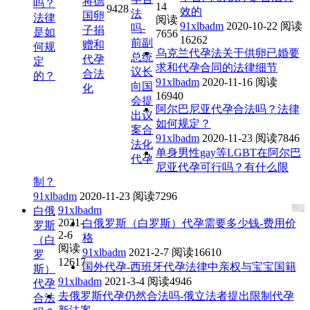
将德
吗？
14
9428
效的
法
国卵
法律
阅读
91xlbadm
2020-10-22
阅读
吗-
子捐
是如
7656
16262
前副
赠和
何规
乌克兰代孕法关于供卵已婚要
总统
代孕
定
求和代孕合同的法律细节
议长
合法
的？
91xlbadm
2020-11-16
阅读
向国
化
16940
会提
阿尔巴尼亚代孕合法吗？法律
出议
如何规定？
案合
91xlbadm
2020-11-23
阅读7846
法化
单身男性gay等LGBT在阿尔巴
代孕
尼亚代孕可行吗？有什么限
制？
91xlbadm
2020-11-23
阅读7296
91xlbadm
白俄
2021-
白俄罗斯（白罗斯）代孕需要多少钱-费用价
罗斯
2-6
格
（白
阅读
91xlbadm
2021-2-7
阅读16610
罗
12617
国外代孕-西班牙代孕法律中亲权与宝宝国籍
斯）
91xlbadm
2021-3-4
阅读4946
代孕
去俄罗斯代孕仍然合法吗-俄立法者提出限制代孕
合法