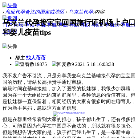
›
商业代孕合法的国家或地区
›
乌克兰代孕
›
内容
乌克兰代孕接宝宝回国旅行证机场上户口
门户
论坛
导读
导航
导航
导航
导航
导航
导航9
导航10
导航11
和婴儿疫苗tips
导航12
楼主
找人蓓蓓
19875
9
2021-5-18 16:03:38
我不发广告不引流，只是分享我去乌克兰基辅接代孕的宝宝回
国的历程，请站长高抬贵手通过审核。
前段时间在基辅接娃，加入了医院的接娃群，我很少加群聊，
因为在一个无组织无约束的群聊里，各种信息的价值有限。但
是接娃群一直保留着，相同经历的大家有很多时间在聊育儿，
作为新手爸妈，急缺这方面的信息。
但是在群里经常看到大家的担心，孩子都出生了，还有很多担
心，可能是因为代孕在中国是不合法的，所以就有很多担心。
但是我想告诉大家的是，孩子都已经出生了，是一条新生命，