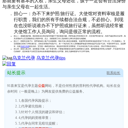
那就要有基本的人权，亲生父母还在，孩子一定会有合法身份
与亲生父母在一起生活。
担心一：办不下来护照/旅行证。大使馆对资料审核是履
行职责，我们的所有手续都合法合规，不必担心。到现
在也没听说谁办不下护照或旅行证来，虽然听说经常被
大使馆工作人员询问，询问是很正常的流程。
担心二：基辅机场拦截。很多朋友在出境过海关时被拦下询问很多问题，同样也是正常的询问工作，宝宝有护照/旅行证，有亲子鉴定和出生证明，海
关没理由不让宝宝跟随亲生父母回中国。总之，别把政府工作人员的例行公事当作是很大的困难。
担心三：回国无法落户口。很早就知道上海户口比较难落，现在又加上南京比较难落。但是同时也有群友说如实告知了工作人员，户口也能落上。宝
宝回国前已经有了护照/旅行证，没有任何理由不给落户口，有一个地方的工作人员明确说即使是代孕的也是可以落户口的。中国代孕不合法，这是事
实，但是
乌克兰代孕
是合法的，宝宝是一条鲜活的生命，现在的中国非常文明和谐，不允许有没有户口的人的存在，所以不用有任何担心。
担心四：疫苗儿保之类。这些更是小问题，以广东省为例，只要提供家庭住址就可以接种新生儿疫苗。接种疫苗是对所有人的保护，不仅是对宝宝自
己的保护，还没有落户口的宝宝也存在自身感染和感染别人的可能，新生儿接种疫苗与户口并不挂钩。
乌克兰代孕
乌克兰代孕tips
站长提示
联系站长
91喜来宝是代孕主题
公益
网站，不是任何性质的营利性代孕机构。站长在业
余时间（一般是晚上）为网友提供免费的公益服务。
1,各国代孕风险提示；
2,代孕避坑指南；
3,针对个人情况的建议和评估；
4,代孕妈妈资格审查；
5,代孕合同常见暗坑提醒；