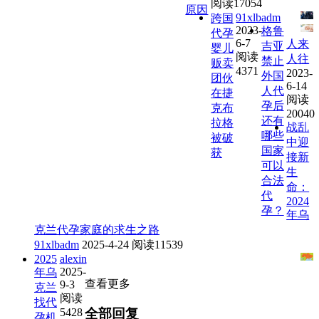
阅读17054
原因
91xlbadm
跨国
2023-
格鲁
代孕
6-7
人来
吉亚
婴儿
阅读
人往
禁止
贩卖
4371
2023-
外国
团伙
6-14
人代
在捷
阅读
孕后
克布
20040
还有
拉格
战乱
哪些
被破
中迎
国家
获
接新
可以
生
合法
命：
代
2024
孕？
年乌
克兰代孕家庭的求生之路
91xlbadm
2025-4-24
阅读11539
2025
alexin
2025-
年乌
查看更多
9-3
克兰
阅读
找代
5428
全部回复
孕机