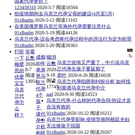
国家代孕更好？
123458310
2020-5-7
阅读16504
给疫情期间去乌克兰代孕父母的建议(4月至5月)
91xlbadm
2020-5-12
阅读13102
在美国俄罗斯乌克兰等海外代孕需要注意什么
91xlbadm
2020-5-19
阅读44126
乌克兰代孕-议会考虑将代孕过程中的违法行为定为犯罪
91xlbadm
2020-5-20
阅读26363
打听
笑看
成都
烟消
一下
丘比
乌克兰疫情又严重了，中介说乌克
80年
云散
2020-
梅爱
兰代孕生孩子要延期了
8-7
2020-
单身
思的
9-18
阅读
老叶
2020-9-26
阅读16618
男乌
优爱
阅读
13954
乌克兰代孕陷阱和纠纷分析 如何找
克兰
宝宝
17745
到靠谱乌克兰代孕中介
代孕
乌克
aad
2020-9-30
阅读24523
4个
兰代
乌克兰代孕-什么样的代孕合同/协议才是
孩
孕怎
合法有效的
子,
么
91xlbadm
2020-10-22
阅读16212
请代
样？
乌克兰代孕受影响 疫情导致阿根廷夫妇
孕中
无法接孩子回国
介机
91xlbadm
2020-10-22
阅读29267
构联