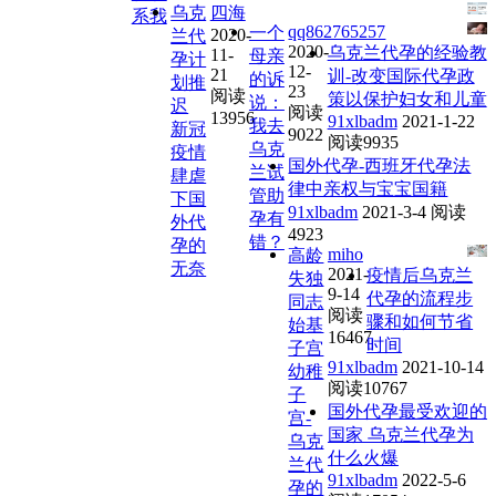
乌克
四海
系我
qq862765257
一个
2020-
兰代
2020-
乌克兰代孕的经验教
11-
母亲
孕计
12-
21
训-改变国际代孕政
的诉
划推
23
阅读
策以保护妇女和儿童
说：
迟
阅读
13956
91xlbadm
2021-1-22
我去
新冠
9022
阅读9935
乌克
疫情
国外代孕-西班牙代孕法
兰试
肆虐
律中亲权与宝宝国籍
管助
下国
91xlbadm
2021-3-4
阅读
孕有
外代
4923
错？
孕的
miho
高龄
无奈
2021-
疫情后乌克兰
失独
9-14
代孕的流程步
同志
阅读
骤和如何节省
始基
16467
时间
子宫
91xlbadm
2021-10-14
幼稚
阅读10767
子
国外代孕最受欢迎的
宫-
国家 乌克兰代孕为
乌克
什么火爆
兰代
91xlbadm
2022-5-6
孕的