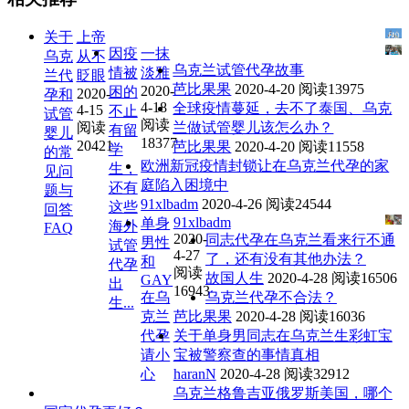
关于
上帝
因疫
一抹
乌克
从不
乌克兰试管代孕故事
情被
淡雅
兰代
眨眼
芭比果果
2020-4-20
阅读13975
2020-
困的
2020-
孕和
4-18
全球疫情蔓延，去不了泰国、乌克
4-15
不止
试管
阅读
阅读
兰做试管婴儿该怎么办？
有留
婴儿
18377
20421
芭比果果
2020-4-20
阅读11558
学
的常
欧洲新冠疫情封锁让在乌克兰代孕的家
生，
见问
庭陷入困境中
还有
题与
91xlbadm
2020-4-26
阅读24544
这些
回答
91xlbadm
单身
海外
FAQ
2020-
同志代孕在乌克兰看来行不通
男性
试管
4-27
了，还有没有其他办法？
和
代孕
阅读
故国人生
2020-4-28
阅读16506
GAY
出
16943
在乌
乌克兰代孕不合法？
生...
克兰
芭比果果
2020-4-28
阅读16036
代孕
关于单身男同志在乌克兰生彩虹宝
请小
宝被警察查的事情真相
心
haranN
2020-4-28
阅读32912
乌克兰格鲁吉亚俄罗斯美国，哪个