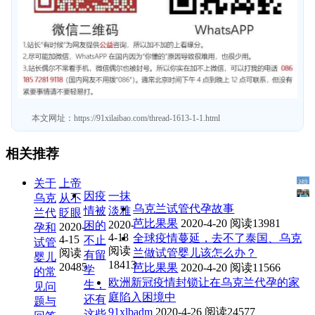
本文网址：
https://91xilaibao.com/thread-1613-1-1.html
相关推荐
关于
上帝
因疫
一抹
乌克
从不
乌克兰试管代孕故事
情被
淡雅
兰代
眨眼
芭比果果
2020-4-20
阅读13981
2020-
困的
2020-
孕和
4-18
全球疫情蔓延，去不了泰国、乌克
4-15
不止
试管
阅读
阅读
兰做试管婴儿该怎么办？
有留
婴儿
18413
20485
芭比果果
2020-4-20
阅读11566
学
的常
欧洲新冠疫情封锁让在乌克兰代孕的家
生，
见问
庭陷入困境中
还有
题与
91xlbadm
2020-4-26
阅读24577
这些