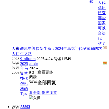
获
人代
孕后
还有
哪些
国家
可以
合法
代
孕？
人来
战乱中迎接新生命：2024年乌克兰代孕家庭的求
人往
生之路
2023-
91xlbadm
2025-4-24
阅读11549
6-14
2025
alexin
阅读
2025-
年乌
查看更多
20087
9-3
克兰
阅读
找代
5434
全部回复
孕机
构的
看全部
倒序浏览
Tips
沙发
85893