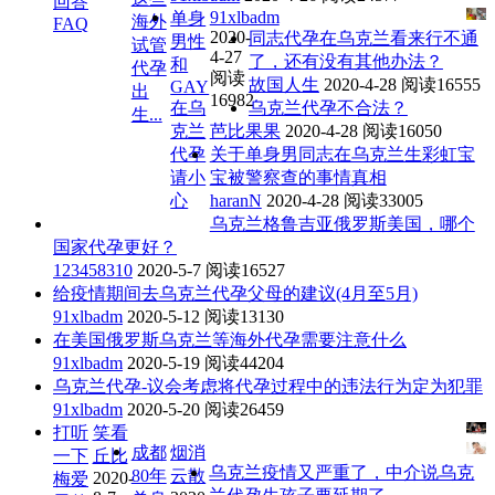
回答
91xlbadm
单身
海外
FAQ
2020-
同志代孕在乌克兰看来行不通
男性
试管
4-27
了，还有没有其他办法？
和
代孕
阅读
故国人生
2020-4-28
阅读16555
GAY
出
16982
在乌
乌克兰代孕不合法？
生...
克兰
芭比果果
2020-4-28
阅读16050
代孕
关于单身男同志在乌克兰生彩虹宝
请小
宝被警察查的事情真相
心
haranN
2020-4-28
阅读33005
乌克兰格鲁吉亚俄罗斯美国，哪个
国家代孕更好？
123458310
2020-5-7
阅读16527
给疫情期间去乌克兰代孕父母的建议(4月至5月)
91xlbadm
2020-5-12
阅读13130
在美国俄罗斯乌克兰等海外代孕需要注意什么
91xlbadm
2020-5-19
阅读44204
乌克兰代孕-议会考虑将代孕过程中的违法行为定为犯罪
91xlbadm
2020-5-20
阅读26459
打听
笑看
成都
烟消
一下
丘比
乌克兰疫情又严重了，中介说乌克
80年
云散
2020-
梅爱