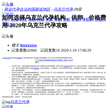
›
商业代孕合法的国家或地区
›
乌克兰代孕
›
内容
如何选择乌克兰代孕机构、供卵、价格费
门户
论坛
导读
导航
导航
导航
导航
导航
导航9
导航10
导航11
用-2020年乌克兰代孕攻略
导航12
楼主
foxxxxxxx
42684
16
2020-1-10 17:06:29
去
乌克兰代孕
如何选择
代孕机构
？如何选择乌克兰试管婴儿诊所和医院？关于乌克兰代孕的各种套餐如何付费？
在乌克兰代孕，选择正确的代孕机构和乌克兰试管婴儿诊所非常重要。我找乌克兰
代孕中介
咨询过几个乌克兰代孕机构，价格各不相同，代孕套餐不
一样。有的代孕机构不能自己选择
代孕妈妈
，他们只是指定一个代妈给你，也不管你同意不同意。有的说是代孕包成功，但是基本上自卵的都没戏，
事实上最后都是捐卵。
去乌克兰代孕之前，在国内的体检要做到位，以免去了乌克兰万一有什么突发情况，在国外处理起来各种不方便。或者不能马上促排，白跑一趟，或
者要在那里治疗，需要很长时间，那就麻烦了。
乌克兰代孕费用和交费，提醒大家要留意。有的乌克兰代孕中介要求一怀孕就几乎交了90%的钱，那就风险太大了。因为毕竟代孕最终能否成功这个
事谁也说不准，还有的在国内就要求交定金的，个人感觉更坑。也有说做一步算一步的钱，感觉是个无底洞，也说不好。套餐的具体内容一定要了解
清楚，包含几次促排，几次移植，万一失败了，追加促排和移植要多少钱等。
在乌克兰的代孕过程中如果发生什么不如意的小事情不要过于计较。去乌克兰只有一个目的，就是要抱回孩子的，什么吃的穿的住的，就不要在那上
面浪费心力，太计较了，我住的还行，但是吃的真心有点不太习惯，每天主要是自己做做黑暗料理，不过心情还是不错的，也希望其他朋友不要太纠
结了，以免影响心情。情绪好坏会影响代孕成功率的。
在乌克兰代孕，千万千万要有耐心，乌克兰什么事情都比国内慢很多。乌克兰人没有我们国家的那么勤劳，节假日特别多，然后辅助生殖这个事，还
急不来，等养囊结果，等代母体检，等代母的例假周期，然后移植以后等开奖，中了，等一超，等二超等NT........日子到了，并不是马上就有数据
的，还要等.....我一开始还以为是乌克兰慢，后来打听了以后才知道，都是一样的，主要是我们的心态急了......
其他的暂时没想到，等想到了，再分享给大家哈
乌克兰代孕