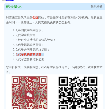
站长提示
联系站长
91喜来宝是代孕主题
公益
网站，不是任何性质的营利性代孕机构。站长在业
余时间（一般是晚上）为网友提供免费的公益服务。
1,各国代孕风险提示；
2,代孕避坑指南；
3,针对个人情况的建议和评估；
4,代孕妈妈资格审查；
5,代孕合同常见暗坑提醒；
6,代孕机构背景调查；
7,代孕监督和维权协助
您有任何关于代孕的困惑，或者希望获得任何关于代孕的建议，欢迎联系站
长。