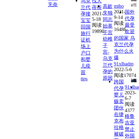
乌克
找人
无奈
miho
高龄
兰代
蓓蓓
2021-
国外
失独
2021-
孕接
9-14
代孕
5-18
同志
宝宝
阅读
阅读
最受
始基
回国
16486
19890
欢迎
子宫
旅行
的国家 乌
幼稚
证机
克兰代孕
子
场上
为什么火
宫-
户口
爆
乌克
和婴
91xlbadm
兰代
儿疫
2022-5-6
孕的
苗
阅读17074
原因
tips
跨国
91xlb
代孕
2023-
婴儿
6-7
贩卖
阅读
团伙
4377
在捷
格鲁
克布
吉亚
拉格
禁止
被破
外国