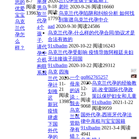
兰代孕生孩子要延期了
8-7
2020-
单身
思的
9-18
阅读
老叶
2020-9-26
阅读16660
男乌
优爱
阅读
13963
乌克兰代孕陷阱和纠纷分析 如何找
克兰
宝宝
17797
到靠谱乌克兰代孕中介
代孕
乌克
aad
2020-9-30
阅读24586
4个
兰代
乌克兰代孕-什么样的代孕合同/协议才是
孩
孕怎
合法有效的
子,
么
91xlbadm
2020-10-22
阅读16243
请代
样？
乌克兰代孕受影响 疫情导致阿根廷夫妇
孕中
无法接孩子回国
介机
91xlbadm
2020-10-22
阅读29312
构联
乌克
四海
系我
qq862765257
一个
2020-
兰代
2020-
乌克兰代孕的经验教
11-
母亲
孕计
12-
21
训-改变国际代孕政
的诉
划推
23
阅读
策以保护妇女和儿童
说：
迟
阅读
13985
91xlbadm
2021-1-22
我去
新冠
9068
阅读9959
乌克
疫情
国外代孕-西班牙代孕法
兰试
肆虐
律中亲权与宝宝国籍
管助
下国
91xlbadm
2021-3-4
阅读
孕有
外代
4941
错？
孕的