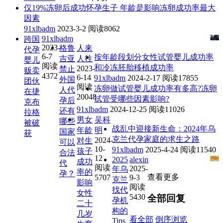
仅19%冻卵后成功怀孕生子 年龄是影响冻卵成功率最大
因素
91xlbadm
2023-3-2
阅读8062
91xlbadm
跨国
2023-
格鲁
人来
代孕
6-7
按年龄段划分女性试管婴儿成功率
吉亚
人往
婴儿
阅读
和冷冻胚胎移植成功率
2023-
禁止
贩卖
4372
6-14
91xlbadm
2024-2-17
阅读17855
外国
团伙
阅读
冻卵做试管婴儿成功率有多高?冻卵
人代
在捷
20048
试管受哪些因素影响?
孕后
克布
91xlbadm
2024-12-25
阅读11026
还有
拉格
男女
吴科
哪些
被破
战乱中迎接新生命：2024年乌
年龄
明
国家
获
克兰代孕家庭的求生之路
2024-
对生
可以
10-
91xlbadm
2025-4-24
阅读11540
孩子
合法
12
2025
alexin
成功
代
阅读
2025-
年乌
率的
孕？
查看更多
5707
9-3
克兰
影响
阅读
找代
女性
5430
全部回复
孕机
二十
构的
几岁
看全部
倒序浏览
Tips