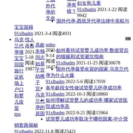
妇女和儿童
孕有
外代
91xlbadm
2021-1-22
阅读
错？
孕的
9942
无奈
国外代孕-西班牙代孕法律中亲权与
宝宝国籍
91xlbadm
2021-3-4
阅读4931
乌克
找人
miho
高龄
兰代
蓓蓓
2021-
如何看待试管婴儿成功率 数据背后
失独
2021-
孕接
9-14
的猫腻和试管避坑指南
5-18
同志
宝宝
阅读
阅读
91xlbadm
2021-11-25
阅读30678
始基
回国
16474
19877
国外代孕最受欢迎的国家 乌克兰代
子宫
旅行
孕为什么火爆
幼稚
证机
91xlbadm
2022-5-6
阅读17059
子
场上
各年龄段女性做试管婴儿怀孕成功率
宫-
户口
91xlbadm
2022-10-3
阅读18860
乌克
和婴
如何理解试管婴儿的成功率 哪家试管医
兰代
儿疫
院成功率高
孕的
苗
91xlbadm
2022-9-21
阅读15964
原因
tips
试管婴儿成功率取决于哪些因素-中介营
销套路揭秘
91xlbadm
2022-11-8
阅读25421