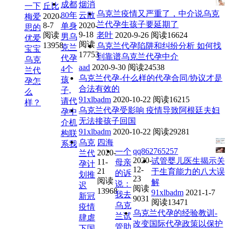
成都
烟消
一下
丘比
乌克兰疫情又严重了，中介说乌克
80年
云散
2020-
梅爱
兰代孕生孩子要延期了
8-7
2020-
单身
思的
9-18
阅读
老叶
2020-9-26
阅读16624
男乌
优爱
阅读
13958
乌克兰代孕陷阱和纠纷分析 如何找
克兰
宝宝
17753
到靠谱乌克兰代孕中介
代孕
乌克
aad
2020-9-30
阅读24538
4个
兰代
乌克兰代孕-什么样的代孕合同/协议才是
孩
孕怎
合法有效的
子,
么
91xlbadm
2020-10-22
阅读16215
请代
样？
乌克兰代孕受影响 疫情导致阿根廷夫妇
孕中
无法接孩子回国
介机
91xlbadm
2020-10-22
阅读29281
构联
乌克
四海
系我
qq862765257
一个
2020-
兰代
2020-
试管婴儿医生揭示关
11-
母亲
孕计
12-
21
于生育能力的八大误
的诉
划推
23
阅读
解
说：
迟
阅读
13968
91xlbadm
2021-1-7
我去
新冠
9031
阅读13471
乌克
疫情
乌克兰代孕的经验教训-
兰试
肆虐
改变国际代孕政策以保护
管助
下国