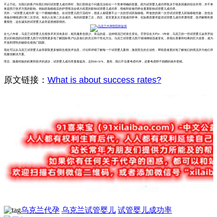
不止于此。当我们的客户向我们询问试管婴儿成功率时，我们觉得这个问题无法给出一个简单明确的答案。因为试管婴儿成功率取决于很多因素的综合作用，并不单
单是医疗技术方面的影响。例如胚胎移植后的护理情况会很大程度的影响试管婴儿成功率，情绪和饮食同样会显著影响试管婴儿成功率。
另外，“试管婴儿成功率”是一个模糊的概念。在试管婴儿医疗流程中，很多人都需要不止一次的尝试胚胎移植。即使您的第一次尝试试管婴儿胚胎移植失败，您也会
准备好继续进行第二次尝试。有的人在第二次会成功，有的则需要三次，四次，甚至更多次才能成功怀孕。但如果您要求提供试管婴儿成功率透明度，技术解释和质
量报告，这在诚实的试管婴儿诊所是很难获得的。
在七八年前，乌克兰试管婴儿生殖技术并没有多好，相关服务也很少。幸运的是，这种情况已经发生变化。尽管仅在大约4 - 5年前，乌克兰的一些试管婴儿诊所开始
意识到各国的试管婴儿医疗代理商更多地了解国际客户以及他们的关注和个性化方法。乌克兰试管婴儿医疗领域继续迅速变化，表现出质量和结果的巨大改善，成为
开放和理性的辅助生殖热门国家。
现在可以从乌克兰试管婴儿诊所获取更多辅助生殖技术信息，讨论和详细了解每一个试管婴儿案例，激发医生的主动性，帮助患者更好地了解他们的情况并为他们寻
找最佳解决方案。
而且，随着经验的积累和技术的进步，试管婴儿成功率显着提高，达到40-50％。显然，我们不仅要考虑代孕，还要考虑卵子捐赠的体外受精。
原文链接：
What is about success rates?
乌克兰代孕
乌克兰试管婴儿
试管婴儿成功率