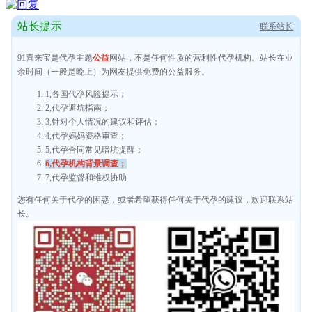
站长提示
联系站长
91喜来宝是代孕主题
公益
网站，不是任何性质的营利性代孕机构。站长在业
余时间（一般是晚上）为网友提供免费的公益服务。
1,各国代孕风险提示；
2,代孕避坑指南；
3,针对个人情况的建议和评估；
4,代孕妈妈资格审查；
5,代孕合同常见暗坑提醒；
6,代孕机构背景调查；
7,代孕监督和维权协助
您有任何关于代孕的困惑，或者希望获得任何关于代孕的建议，欢迎联系站
长。