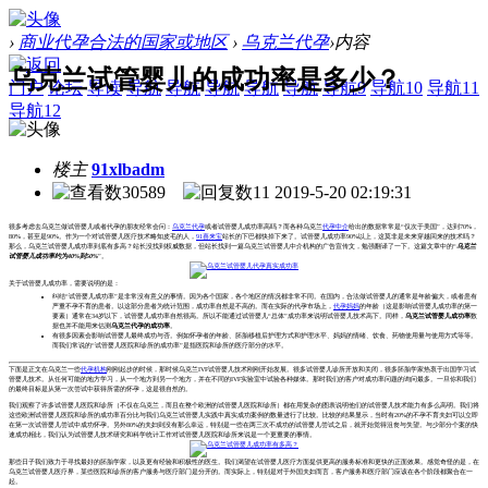
›
商业代孕合法的国家或地区
›
乌克兰代孕
›
内容
乌克兰试管婴儿的成功率是多少？
门户
论坛
导读
导航
导航
导航
导航
导航
导航9
导航10
导航11
导航12
楼主
91xlbadm
30589
11
2019-5-20 02:19:31
很多考虑去乌克兰做试管婴儿或者代孕的朋友经常会问：
乌克兰代孕
或者试管婴儿成功率高吗？而各种乌克兰
代孕中介
给出的数据常常是“仅次于美国”，达到70%，
80%，甚至是90%。作为一个对试管婴儿医疗技术略知皮毛的人，
91喜来宝
站长的下巴都快掉下来了。试管婴儿成功率90%以上，这莫非是未来穿越回来的技术吗？
那么，乌克兰试管婴儿成功率到底有多高？站长没找到权威数据，但站长找到一篇乌克兰试管婴儿中介机构的广告宣传文，勉强翻译了一下。这篇文章中的“
乌克兰
试管婴儿成功率约为40%到50%
”。
关于试管婴儿成功率，需要说明的是：
纠结“试管婴儿成功率”是非常没有意义的事情。因为各个国家，各个地区的情况都非常不同。在国内，合法做试管婴儿的通常是年龄偏大，或者患有
严重不孕不育的患者。以这部分患者为统计范围，成功率自然是不高的。而在实际的代孕市场上，
代孕妈妈
的年龄（这是影响试管婴儿成功率的第一
要素）通常在34岁以下，试管婴儿成功率自然很高。所以不能通过试管婴儿“总体”成功率来说明试管婴儿技术高下。同样，
乌克兰试管婴儿成功率
数
据也并不能用来估测
乌克兰代孕的成功率
。
有很多因素会影响试管婴儿最终成功与否。例如怀孕者的年龄、胚胎移植后护理方式和护理水平、妈妈的情绪、饮食、药物使用量与使用方式等等。
而我们常说的“试管婴儿医院和诊所的成功率”是指医院和诊所的医疗部分的水平。
下面是正文在乌克兰一些
代孕机构
刚刚起步的时候，那时候乌克兰IVF试管婴儿技术刚刚开始发展。很多试管婴儿诊所开放和关闭，很多胚胎学家热衷于出国学习试
管婴儿技术。从任何可能的地方学习，从一个地方到另一个地方，并在不同的IVF实验室中试验各种媒体。那时我们的客户对成功率问题的询问最多。一旦你和我们
的最终目标是从第一次尝试中获得所需的怀孕，这是很自然的。
我们观察了许多试管婴儿医院和诊所（不仅在乌克兰，而且在整个欧洲的试管婴儿医院和诊所）都在用复杂的图表说明他们的试管婴儿技术能力有多么高明。我们将
这些欧洲试管婴儿医院和诊所的成功率百分比与我们乌克兰试管婴儿实践中真实成功案例的数量进行了比较。比较的结果显示，当时有20%的不孕不育夫妇可以立即
在第一次试管婴儿尝试中成功怀孕。另外80%的夫妇则没有那么幸运，特别是一些在两三次不成功的试管婴儿尝试之后，就开始觉得沮丧与失望。与少部分个案的快
速成功相比，我们认为试管婴儿技术研究和科学统计工作对试管婴儿医院和诊所来说是一个更重要的事情。
那些日子我们致力于寻找最好的胚胎学家，以及更有经验和积极性的医生。我们渴望在试管婴儿医疗方面提供更高的服务标准和更快的正面效果。感觉奇怪的是，在
乌克兰试管婴儿医疗界，某些医院和诊所的客户服务与医疗部门是分开的。而实际上，特别是对于外国夫妇而言，客户服务和医疗部门应该在各个阶段都聚合在一
起。