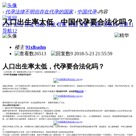
›
代孕法律不明但存在代孕的国家
›
中国代孕
›
内容
人口出生率太低，中国代孕要合法化吗？
门户
论坛
导读
导航
导航
导航
导航
导航
导航9
导航10
导航11
导航12
楼主
91xlbadm
26513
9
2018-5-23 21:55:59
人口出生率太低，代孕要合法化吗？
《人民日报》的一篇报道
在网上引起了广泛的讨论，此报道标题如下
——
《不孕不育成难题
代孕是否可放开》
这篇
文章
指出，
当下
全国符合生育二孩条件的
大约有
9000万
个家庭。这
9000万家庭中的50%
，
也就是
4500万家庭的
女方在
40岁以上。问题是，
而女方
到
45岁以后，
就
有
将近
90%的人
失去了
生育能力。
如何
解决
这
4500万
已经没有生育能力
家庭的难题，报道
中专家
建议
“
适当放开代孕，合法监管
商业代孕
。
”
要
弄清楚为什么要
“适当放开代孕，合法监督商业代孕”
，需要弄
清楚以下
几点。
为什么呼吁开放代孕
？
1、
解决不孕不育家庭的问题，
其实质
目的其实是增加人口。
如果中国
开放代孕
，
希望达到的目的和
结果是什么
？
那
就是新生儿童增多。之所以呼吁
有条件的
代孕合法化
和监管商业化代孕
，是因为我国的人口出生率
实在
太低
——
甚至
越来越多的
二十多岁的
年轻人不愿生孩子了
，
哪怕是第一胎
。
有可靠数据显示，
2016年中国生育率只有1.047，
这已经是
全球最低，没有之一。
这意味着中国每过一代人，人口数量将减半。长此以往，将是国家和民族的巨大麻
烦。这个麻烦不在久远的将来，而是在当下。会对每个人的生活和前途产生不可弥补的负面影响。
而前几年政策上开放二胎，本来预计的二胎婴儿潮也没有太明显。
生育率增长
很少
，而生育率低的后果就是老龄化严重，也就是说，老人越来越多，年轻人越来越
少。
为了
国家和民族的长久未来，也为了
新增年轻劳动力，鼓励生育就成了
必须且急迫的
举措。
不仅仅是《人民日报》
这样的官方大媒体
，
就
在今年春晚小品《真情永驻》中，主持人就建议
节目中
丧失生育能力的夫妻做一个试管婴儿，
节目中
丈夫说：
“不是争