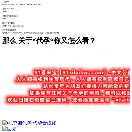
X
小胖
M
国内现在不合法，将来也不会。我是去俄罗斯做的
强哥
145361728
支持合法
手机用户
5807396710
支持
精英特脑力风暴
荒唐！有背人伦，挑战人性
河北君昊服装批发
结婚五年了，一直没孩子。这样一直下去让人怎么活？奋斗的目标都没有了
那么
关于
“代孕“你又怎么看？
中国代孕
代孕合法化