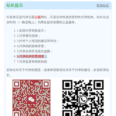
站长提示
联系站长
91喜来宝是代孕主题
公益
网站，不是任何性质的营利性代孕机构。站长在业
余时间（一般是晚上）为网友提供免费的公益服务。
1,各国代孕风险提示；
2,代孕避坑指南；
3,针对个人情况的建议和评估；
4,代孕妈妈资格审查；
5,代孕合同常见暗坑提醒；
6,代孕机构背景调查；
7,代孕监督和维权协助
您有任何关于代孕的困惑，或者希望获得任何关于代孕的建议，欢迎联系站
长。