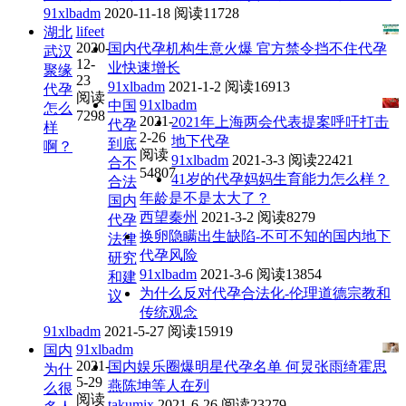
91xlbadm
2020-11-18
阅读11728
lifeet
湖北
2020-
国内代孕机构生意火爆 官方禁令挡不住代孕
武汉
12-
业快速增长
聚缘
23
91xlbadm
2021-1-2
阅读16913
代孕
阅读
91xlbadm
中国
怎么
7298
2021-
2021年上海两会代表提案呼吁打击
代孕
样
2-26
地下代孕
到底
啊？
阅读
91xlbadm
2021-3-3
阅读22421
合不
54807
41岁的代孕妈妈生育能力怎么样？
合法
年龄是不是太大了？
国内
西望秦州
2021-3-2
阅读8279
代孕
换卵隐瞒出生缺陷-不可不知的国内地下
法律
代孕风险
研究
91xlbadm
2021-3-6
阅读13854
和建
为什么反对代孕合法化-伦理道德宗教和
议
传统观念
91xlbadm
2021-5-27
阅读15919
91xlbadm
国内
2021-
国内娱乐圈爆明星代孕名单 何炅张雨绮霍思
为什
5-29
燕陈坤等人在列
么很
阅读
takumix
2021-6-26
阅读23279