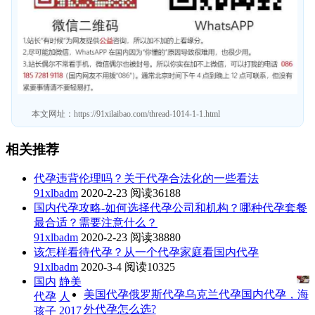
本文网址：
https://91xilaibao.com/thread-1014-1-1.html
相关推荐
代孕违背伦理吗？关于代孕合法化的一些看法
91xlbadm
2020-2-23
阅读36188
国内代孕攻略-如何选择代孕公司和机构？哪种代孕套餐
最合适？需要注意什么？
91xlbadm
2020-2-23
阅读38880
该怎样看待代孕？从一个代孕家庭看国内代孕
91xlbadm
2020-3-4
阅读10325
国内
静美
美国代孕俄罗斯代孕乌克兰代孕国内代孕，海
代孕
人
外代孕怎么选?
2017
孩子