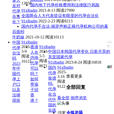
多人
13858
国内地下代孕价格费用和法律医疗风险
反对
91xlbadm
2021-8-13
阅读27990
代孕
全国两会人大代表提议有限度的代孕合法化
合法
91xlbadm
2022-2-23
阅读8213
化？
国内代孕不合法-揭穿声称正规代孕机构公司的幕
后面纱
牛奶妹
2021-10-12
阅读10113
91xlbadm
中国
2023-
91xlbadm
香港
代孕
3-9
2023-
中国日本韩国代孕变化 日新月异的
人在
合法
5-5
阅读
东亚国家代孕
内地
吗
阅读
16121
91xlbadm
2023-8-24
阅读16818
代孕
2023
8671
91xlbadm
国内
年中
可以
2025-
代孕
国代
吗？
查看更多
3-16
靠谱
孕上
如何
阅读
吗-
户口
带孩
9122
全部回复
代孕
以及
子回
在当
法律
香
看全部
倒序浏览
代中
现状
港？
国的
实践
沙发
令狐老舔