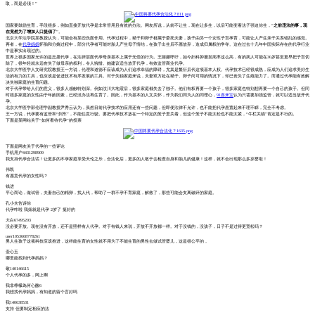
取，而是必须！”
国家要
鼓励生育，手段很多，
例如
直接开放代孕
是非常管用且有效的办法
。网友所说，从前不让生，现在让多生，以后
可能
变着法子强迫你生，
“
之前违法的事，现
在竟然为了增加人口提倡了
”。
北京大学法学院
某教授
认为，
可能会有某些负面作用。
代孕过程中，精子和卵子都属于委托夫妻，孩子由另一个女性
子宫孕育
，可能让人产生亲子关系错乱的感觉。
再者，
在
代孕妈妈
怀胎和分娩过程中，
部分
代孕者可能对胎儿产生母子情结，在孩子出生后不愿放弃，造成归属权的争夺。
这在过去十几年中国实际存在的代孕行业
中是事实出现过的。
世界
上很多
国家允许的是志愿代孕，
在法律层面
代孕母亲基本上属于无偿的行为。王丽娜呼吁，如今
妇科
肿瘤发病率这么高，有的病人可能在
30岁甚至更早把子宫切
除了
，
很年轻
就永远丧失了做母亲的权利，令人惋惜。她建议适当放开代孕，
有效监管
商业代孕。
北京大学医学人文研究院教授王一方说，伦理
和道德
不应该成为
人们追求幸福的障碍，尤其是繁衍后代这项基本人权。
代孕技术
已经很成熟
，应成为
人们追求美好生
活的有力的工具，也应该是
促进技术有序发展的工具。对于失独家庭来说，夫妻双方处在精子、卵子尚可用的情况下，却已
丧失了
生殖能力了。
而通过
代孕能
有效
解
决失独家庭的生育问题。
对于代孕
带给人们的意义，很多人
感触特别深。
例如
汶川大地震
后
，很多家庭都失去了
独子。
他们
有权再要一个孩子，很多家庭也
特别想再要一个自己的孩子
。
但
同
时很多家庭的女性
由于年龄因素，
已经
没办法再生育了。
因此，作为基本的人文关怀，作为我们同为人的同理心，
91喜来宝
认为只需要加强
监管，
就可以
适当放开代
孕。
北京大学医学部伦理学副教授尹秀云认为，
虽然目前
代孕
技术
的应用
还有一些
问题，
但
即便法律不允许，也不能把代孕悬置起来
不理不睬
，完全不考虑。
王一方说，代孕要有
监管和
“刹车”，不能任意行驶。要把代孕技术放在一个特定的笼子里关着，但这个笼子不能太松
也不能太紧
，
“牛栏关猫”
肯定
是不行的。
下面是某网站关于
“如何看待代孕”的投票
下面是网友关于代孕的一些评论
手机用户
4431298909
我支持代孕合法话！让更多的不孕家庭享受天伦之乐，合法化后，更多的人敢于去检查自身和胎儿的健康！这样，就不会出现那么多弃婴啦！
伟凯
有愿意代孕的女性吗？
钱进
平心而论，做试管，夫妻自己的精卵，找人代，帮助了一群不孕不育家庭，解救了，那些可能会支离破碎的家庭。
孔小夫告诉你
代孕咋啦
我妞就是代孕
2
岁了 挺好的
大白
67495203
没必要开放。现在没有开放，还不是照样有人代孕。对于有钱人来说，开放不开放都一样。对于没钱的，没孩子，日子不是过得更宽松吗？
user1053668778261
男人生孩子这项科技应该推进，这样能生育的女性就不用为了不能生育的男性去做试管婴儿，这是很公平的，
壶心玉
哪里能找到代孕妈妈？
敬
140146615
个人代孕的多，网上啊
我非檸檬為何心酸
6
我想找代孕妈妈，有知道的留个言好吗
我
140638531
支持
但要制定相应的法