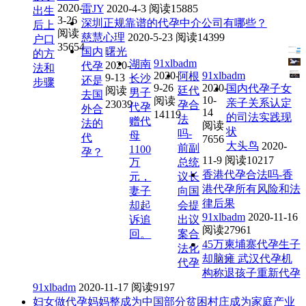
2020-
雷JY
2020-4-3
阅读15885
出生
3-26
深圳正规靠谱的代孕中介公司有哪些？
后上
阅读
慈慧心理
2020-5-23
阅读14399
户口
35654
国内
曙光
的方
91xlbadm
湖南
2020-
代孕
法和
2020-
91xlbadm
阿根
9-13
长沙
还是
步骤
9-26
2020-
国内代孕子女
阅读
廷代
男子
去国
10-
阅读
亲子关系认定
23039
孕合
代孕
外合
14
14119
的司法实践现
法
赠代
法的
阅读
状
吗-
母
代
7656
大头鸟
2020-
前副
1100
孕？
11-9
阅读10217
万
总统
香港代孕合法吗-香
元，
议长
港代孕所有风险和法
妻子
向国
律后果
却起
会提
91xlbadm
2020-11-16
诉追
出议
阅读27961
回。
案合
45万柬埔寨代孕生子
法化
却脑瘫 武汉代孕机
代孕
构称退孩子重新代孕
91xlbadm
2020-11-17
阅读9197
妇女做代孕妈妈整成为中国部分贫困村庄成为家庭产业