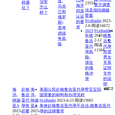
代孕
亚,
治安
样避
23554
警方调查
海牙
乌克
怎么
坑？
涉及假结婚贩
同居
兰和
样？
婴案
认证
俄罗
91xlbadm
2023-
的要
斯)
2-6
阅读16672
求
需考
2023
91xlbadm
虑战
2023-
年格
格鲁
争风
2-12
鲁吉
吉亚
险
阅读
亚代
代孕
11504
孕风
所需
险-
男女
潜在
关系
的俄
证明
格冲
文件
突
的说
明
海
赴格
海
美国公民赴格鲁吉亚代孕带宝宝回
洋-
鲁吉
洋-
国需要的材料和办理流程
纳迪
亚代
纳迪
91xlbadm
2023-4-23
阅读15665
亚A
孕有
亚A
单身赴格鲁吉亚代孕不合法-格鲁吉亚代
2023-
2023-
必要
孕的法律要求