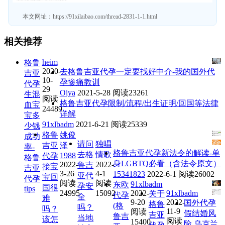
本文网址：
https://91xilaibao.com/thread-2831-1-1.html
相关推荐
heim
格鲁
2020-
去格鲁吉亚代孕一定要找好中介-我的国外代
吉亚
10-
孕惨痛教训
代孕
29
Oiya
2021-5-28
阅读23261
生混
阅读
格鲁吉亚代孕限制/流程/出生证明/回国等法律
血宝
24489
详解
宝多
91xlbadm
2021-6-21
阅读25339
少钱
格鲁
姚俊
成功
请问
独唱
吉亚
泽
率-
格鲁吉亚代孕新法令的解读-单
去格
情歌
1988
代孕
格鲁
身LGBTQ必看（含法令原文）
2022-
2022-
鲁吉
接宝
吉亚
3-26
4-1
15341823
2022-6-1
阅读26002
亚代
宝回
代孕
阅读
阅读
91xlbadm
东欧
孕安
国很
tips
24995
15092
2022-
91xlbadm
关于
代孕
全
难
9-20
2022-
国外代孕
格鲁
(格
吗？
吗？
11-9
阅读
假结婚风
吉亚
鲁吉
当地
该怎
阅读
15400
险 乌克兰