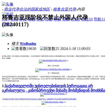
›
商业代孕合法的国家或地区
›
格鲁吉亚代孕
›
内容
格鲁吉亚现阶段不禁止外国人代孕
门户
论坛
导读
导航
导航
导航
导航
导航
导航9
导航10
导航11
(20240117)
导航12
楼主
91xlbadm
19630
25
2024-1-18 11:00:03
前天晚上网友“小龙”在微信上发消息给我说：“站长您知道吗？格鲁吉亚禁止外国人代孕的提案在议会三读中未通过，格鲁吉亚现阶段不禁止为外国人代孕”。并给我
发来一张截图
网友“小龙”的反馈
另一个网友的反馈
本来之前已经有很多中介传言也这样说，但这次明显不同。一是有多为网友从不同渠道得到这个消息，二是还有的给出了格鲁吉亚网站的截图。另一方面，毕竟不是
格鲁吉亚文字，所以本着严谨负责的态度，站长先是用google translate把中文“代孕”翻译成格鲁吉亚文“სუროგაცია”。然后用google搜索近三天的相关信息，找到如
下几个正规网站的相关消息。
1.
საქართველოში უცხოელებისთვის სუროგაცია არ
აკრძალულა - კანონპროექტი მესამე მოსმენიდან მოიხსნა
2.
საქართველოში უცხოელებისთვის სუროგაცია არ აკრძალულა - კანონპროექტი მესამე მოსმენიდან მოიხსნა