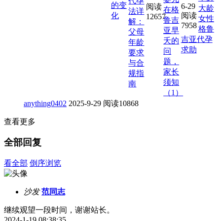
代孕
的变
6-29
阅读
大龄
在格
法详
化
阅读
12657
女性
鲁吉
解：
7958
格鲁
亚早
父母
吉亚代孕
夭的
年龄
求助
问
要求
题，
与合
家长
规指
须知
南
（1）
anything0402
2025-9-29
阅读10868
查看更多
全部回复
看全部
倒序浏览
沙发
范同志
继续观望一段时间，谢谢站长。
2024-1-19 08:38:35