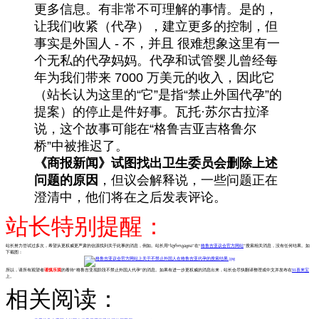
更多信息。有非常不可理解的事情。是的，
让我们收紧（代孕），建立更多的控制，但
事实是外国人 - 不，并且 很难想象这里有一
个无私的代孕妈妈。代孕和试管婴儿曾经每
年为我们带来 7000 万美元的收入，因此它
（站长认为这里的“它”是指“禁止外国代孕”的
提案）的停止是件好事。瓦托·苏尔古拉泽
说，这个故事可能在“格鲁吉亚吉格鲁尔
桥”中被推迟了。
《商报新闻》试图找出卫生委员会删除上述
问题的原因
，但议会解释说，一些问题正在
澄清中，他们将在之后发表评论。
站长特别提醒：
站长努力尝试过多次，希望从更权威更严肃的信源找到关于此事的消息，例如。站长用“სუროგაცია”在“
格鲁吉亚议会官方网站
”搜索相关消息，没有任何结果。如
下截图：
所以，请所有观望者
谨慎乐观
的看待“格鲁吉亚现阶段不禁止外国人代孕”的消息。如果有进一步更权威的消息出来，站长会尽快翻译整理成中文并发布在
91喜来宝
上。
相关阅读：