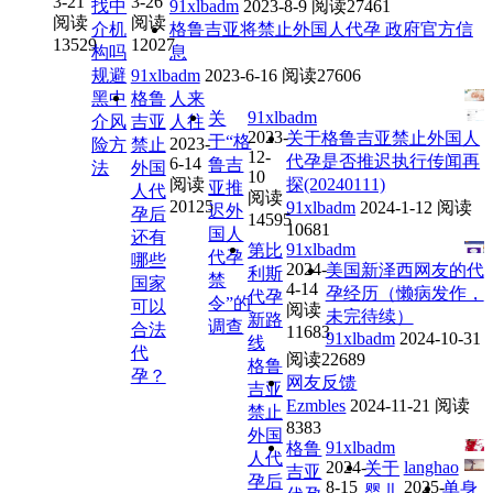
3-21
3-26
找中
91xlbadm
2023-8-9
阅读27461
阅读
阅读
介机
格鲁吉亚将禁止外国人代孕 政府官方信
13529
12027
构吗
息
规避
91xlbadm
2023-6-16
阅读27606
黑中
格鲁
人来
91xlbadm
关
介风
吉亚
人往
2023-
关于格鲁吉亚禁止外国人
于“格
2023-
险方
禁止
12-
代孕是否推迟执行传闻再
6-14
鲁吉
法
外国
10
阅读
探(20240111)
亚推
人代
阅读
20125
91xlbadm
2024-1-12
阅读
迟外
孕后
14595
10681
国人
还有
91xlbadm
第比
代孕
哪些
2024-
美国新泽西网友的代
利斯
禁
国家
4-14
孕经历（懒病发作，
代孕
令”的
可以
阅读
未完待续）
新路
调查
合法
11683
91xlbadm
2024-10-31
线
代
阅读22689
格鲁
孕？
网友反馈
吉亚
Ezmbles
2024-11-21
阅读
禁止
8383
外国
91xlbadm
格鲁
人代
2024-
langhao
关于
吉亚
孕后
8-15
2025-
单身
婴儿