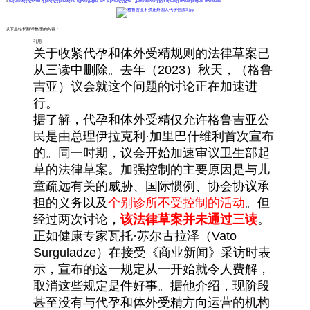
3.
საქართველოში უცხოელებისთვის სუროგაცია არ აკრძალულა - კანონპროექტი მესამე მოსმენიდან მოიხსნა
以下是站长翻译整理的内容：
引用:
关于收紧代孕和体外受精规则的法律草案已
从三读中删除。去年（2023）秋天，（格鲁
吉亚）议会就这个问题的讨论正在加速进
行。
据了解，代孕和体外受精仅允许格鲁吉亚公
民是由总理伊拉克利·加里巴什维利首次宣布
的。
同一时期，议会开始加速审议卫生部起
草的法律草案。
加强控制的主要原因是与儿
童疏远有关的威胁、国际惯例、协会协议承
担的义务以及
个别诊所不受控制的活动
。
但
经过两次讨论，
该法律草案并未通过三读
。
正如健康专家瓦托·苏尔古拉泽（Vato
Surguladze）在接受《商业新闻》采访时表
示，宣布的这一规定从一开始就令人费解，
取消这些规定是件好事。据他介绍，现阶段
甚至没有与代孕和体外受精方向运营的机构