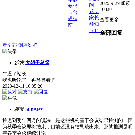
2025-9-29
阅读
问
要求
10830
题，
与合
家长
规指
查看更多
须知
南
（1）
全部回复
看全部
倒序浏览
沙发
大胡子总督
牛逼了站长
我也听说了，再等等看把。
2023-12-11 10:35:20
板凳
SunAlex
推迟到明年四月的说法，是这些机构基于会议结果推测的。因
为秋季会议即将结束，目前还没有结果放出来。那就推测是明
年春季会议继续讨论