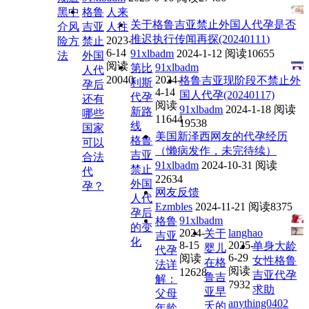
黑中
格鲁
人来
关于格鲁吉亚禁止外国人代孕是否
介风
吉亚
人往
推迟执行传闻再探(20240111)
2023-
险方
禁止
6-14
91xlbadm
2024-1-12
阅读10655
法
外国
阅读
91xlbadm
第比
人代
20040
2024-
格鲁吉亚现阶段不禁止外
利斯
孕后
4-14
国人代孕(20240117)
代孕
还有
阅读
91xlbadm
2024-1-18
阅读
新路
哪些
11644
19538
线
国家
美国新泽西网友的代孕经历
格鲁
可以
（懒病发作，未完待续）
吉亚
合法
91xlbadm
2024-10-31
阅读
禁止
代
22634
外国
孕？
网友反馈
人代
Ezmbles
2024-11-21
阅读8375
孕后
91xlbadm
格鲁
的变
2024-
langhao
关于
吉亚
化
8-15
2025-
单身大龄
婴儿
代孕
6-29
阅读
女性格鲁
在格
法详
阅读
12628
吉亚代孕
鲁吉
解：
7932
求助
亚早
父母
anything0402
夭的
年龄