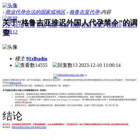
›
商业代孕合法的国家或地区
›
格鲁吉亚代孕
›
内容
关于“格鲁吉亚推迟外国人代孕禁令”的调
门户
论坛
导读
导航
导航
导航
导航
导航
导航9
导航10
导航11
查
导航12
楼主
91xlbadm
14555
13
2023-12-10 11:00:14
近期有多为网友跟站长打听，说“中介告诉他们，格鲁吉亚又可以代孕了。因为格鲁吉亚针对外国人的代孕禁令要延期到2024年4月左右才开始执行”。问站长现在可
不可以去
格鲁吉亚代孕
。
站长并没有从严肃出处看过这个说法，但谨慎起见，站长还是考证一番，说明如下。
关于格鲁吉亚禁止外国人代孕被暂缓执行的一些说明：
到目前为止，所谓跟站长提起“格鲁吉亚要暂缓外国人代孕禁令”的消息皆出自网友，而网友的信息皆来自中介。
站长用谷歌，yandex都没有查到格鲁吉亚政府官方，严肃媒体以及律师事务所网站的消息。如第一张截图。网友也可以通过格鲁吉亚
文“სუროგაცია”（即中文“代孕”）或英文“Georgia bans surrogacy for foreigners”（即“格鲁吉亚禁止外国人代孕”）在谷歌或其他搜索引擎试试看能不
能找到可靠点的出处。
联系
实际情况
，如果网友决定去格鲁吉亚代孕，请务必考虑到一些不太好的可能性，以免中了某些人的全套，坑了自己坑了娃。
结论
迄今为止，包含格鲁吉亚政府官网，严肃的国际媒体，以及当地律师网站中，没有查到任何一条关于格鲁吉亚要推迟执行针对外国人的代孕禁令相关信息。
相关阅读：
格鲁吉亚将禁止外国人代孕 政府官方信息