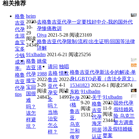
相关推荐
heim
格鲁
2020-
去格鲁吉亚代孕一定要找好中介-我的国外代
吉亚
10-
孕惨痛教训
代孕
29
Oiya
2021-5-28
阅读23169
生混
阅读
格鲁吉亚代孕限制/流程/出生证明/回国等法律
血宝
24349
详解
宝多
91xlbadm
2021-6-21
阅读25256
少钱
格鲁
姚俊
成功
请问
独唱
吉亚
泽
率-
格鲁吉亚代孕新法令的解读-单
去格
情歌
1988
代孕
格鲁
身LGBTQ必看（含法令原文）
2022-
2022-
鲁吉
接宝
吉亚
3-26
4-1
15341823
2022-6-1
阅读25874
亚代
宝回
代孕
阅读
阅读
91xlbadm
东欧
孕安
国很
tips
24843
14997
2022-
91xlbadm
关于
代孕
全
难
9-20
2022-
国外代孕
格鲁
(格
吗？
吗？
11-9
阅读
假结婚风
吉亚
鲁吉
当地
该怎
阅读
15312
险 乌克兰
代孕
亚,
治安
样避
23444
警方调查
海牙
乌克
怎么
坑？
涉及假结婚贩
同居
兰和
样？
婴案
认证
俄罗