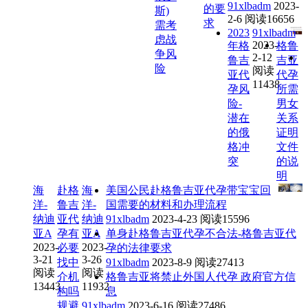
91xlbadm
2023-
的要
斯)
2-6
阅读16656
求
需考
2023
91xlbadm
虑战
2023-
年格
格鲁
争风
2-12
鲁吉
吉亚
险
阅读
亚代
代孕
11438
孕风
所需
险-
男女
潜在
关系
的俄
证明
格冲
文件
突
的说
明
海
赴格
海
美国公民赴格鲁吉亚代孕带宝宝回
洋-
鲁吉
洋-
国需要的材料和办理流程
纳迪
亚代
纳迪
91xlbadm
2023-4-23
阅读15596
亚A
孕有
亚A
单身赴格鲁吉亚代孕不合法-格鲁吉亚代
2023-
2023-
必要
孕的法律要求
3-21
3-26
找中
91xlbadm
2023-8-9
阅读27413
阅读
阅读
介机
格鲁吉亚将禁止外国人代孕 政府官方信
13443
11932
构吗
息
规避
91xlbadm
2023-6-16
阅读27486