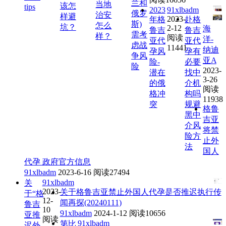
兰和
当地
该怎
tips
2023
91xlbadm
俄罗
治安
样避
2023-
年格
赴格
斯)
怎么
坑？
2-12
海
鲁吉
鲁吉
需考
样？
阅读
洋-
亚代
亚代
虑战
11441
纳迪
孕风
孕有
争风
亚A
险-
必要
险
2023-
潜在
找中
3-26
的俄
介机
阅读
格冲
构吗
11938
突
规避
格鲁
黑中
吉亚
介风
将禁
险方
止外
法
国人
代孕 政府官方信息
91xlbadm
2023-6-16
阅读27494
91xlbadm
关
2023-
关于格鲁吉亚禁止外国人代孕是否推迟执行传
于“格
12-
闻再探(20240111)
鲁吉
10
91xlbadm
2024-1-12
阅读10656
亚推
阅读
91xlbadm
第比
迟外