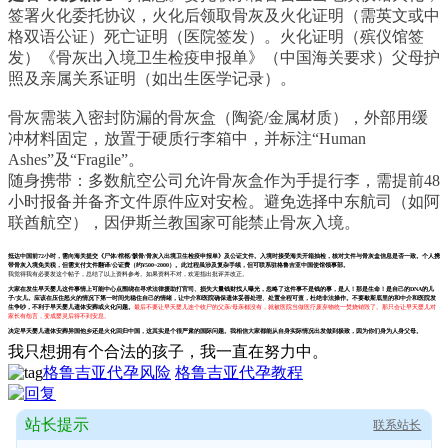
签署火化委托协议，火化后领取骨灰及火化证明（需英文或中
格双语公证）死亡证明（医院签发）。火化证明（殡仪馆签
发）《骨灰出入境卫生检疫申报单》（中国海关要求）父母护
照及亲属关系证明（如出生医学记录）。
骨灰需装入密封防漏的骨灰盒（陶瓷/金属材质），外部用缓
冲材料固定，放置于硬质行李箱中，并标注“Human
Ashes”及“Fragile”。
随身携带：多数航空公司允许骨灰盒作为手提行李，需提前48
小时报备并备齐文件原件应对安检。避免选择中东航司（如阿
联酋航空），因伊斯兰教国家可能禁止骨灰入境。
抵达中国前72小时，需向海关提交《尸体/棺柩/骸骨/骨灰入出境卫生检疫申报单》及公证文件。
入境时接受海关开箱抽检，核对文件与骨灰盒信息是否一致。
个人携
带骨灰入境免关税，但需支付文件翻译/公证费（约¥500~2000）。
此过程虽涉及复杂手续，但可联系驻格鲁吉亚中国使馆领事部。
我觉得我有必要发这个帖子，
总结了以上资料参考。如果资料不对，欢迎指出批评并改正。
大家在发生早夭婴儿这件事情上可能中心点围绕在寻求法律援助打官司、损失大量钱财找人曝光，忽略了
这件事不是钱的事，是人！那是生命！是自己的DNA的儿
子/女儿。应该在压住怒火的情况下第一时间先稳住自己的情绪，让中介和医院
确保遗体
妥善处理、
处置全程可查，杜绝非法操作。
不要歇斯底里的和中介和医院发
生争吵，不利于早夭婴儿遗体
安葬或火化
问题。
最后不要让早夭婴儿连个收尸的父亲/母亲都没有，就被医院当做医疗废弃物统一焚烧销毁了。那只会让早夭婴儿对
家长有怨言，变成婴灵后得不到安息
。
决定
早夭婴儿
遗体安葬
异国他乡
还是火化回归中国
，
这其实是个很严肃的国际问题。我相信大家都能从自身实际情况出发做到极致，因为你们身为人身父母。
我只想拥有个合法的孩子，我一直在努力中。
格鲁吉亚代孕风险
格鲁吉亚代孕教程
站长提示
联系站长