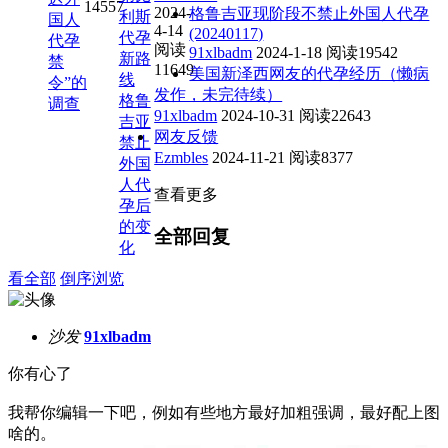
14557
2024-
格鲁吉亚现阶段不禁止外国人代孕
利斯
国人
4-14
(20240117)
代孕
代孕
阅读
91xlbadm
2024-1-18
阅读19542
新路
禁
11649
美国新泽西网友的代孕经历（懒病
线
令”的
发作，未完待续）
格鲁
调查
91xlbadm
2024-10-31
阅读22643
吉亚
网友反馈
禁止
Ezmbles
2024-11-21
阅读8377
外国
人代
查看更多
孕后
的变
全部回复
化
看全部
倒序浏览
沙发
91xlbadm
你有心了
我帮你编辑一下吧，例如有些地方最好加粗强调，最好配上图
啥的。