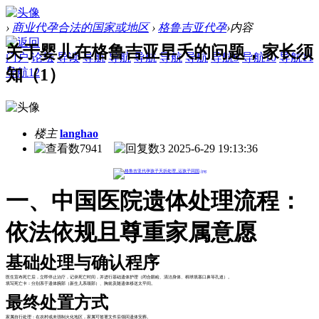
›
商业代孕合法的国家或地区
›
格鲁吉亚代孕
›
内容
关于婴儿在格鲁吉亚早夭的问题，家长须
门户
论坛
导读
导航
导航
导航
导航
导航
导航9
导航10
导航11
知（1）
导航12
楼主
langhao
7941
3
2025-6-29 19:13:36
一、中国医院遗体处理流程：
依法依规且尊重家属意愿
基础处理与确认程序
医生宣布死亡后，立即停止治疗，记录死亡时间，并进行基础遗体护理（闭合眼睑、清洁身体、棉球填塞口鼻等孔道）。
填写死亡卡：分别系于遗体腕部（新生儿系颈部）、胸前及随遗体移送太平间。
最终处置方式
家属自行处理：在农村或未强制火化地区，家属可签署文件后领回遗体安葬。