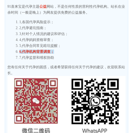
91喜来宝是代孕主题
公益
网站，不是任何性质的营利性代孕机构。站长在业
余时间（一般是晚上）为网友提供免费的公益服务。
1,各国代孕风险提示；
2,代孕避坑指南；
3,针对个人情况的建议和评估；
4,代孕妈妈资格审查；
5,代孕合同常见暗坑提醒；
6,代孕机构背景调查；
7,代孕监督和维权协助
您有任何关于代孕的困惑，或者希望获得任何关于代孕的建议，欢迎联系站
长。