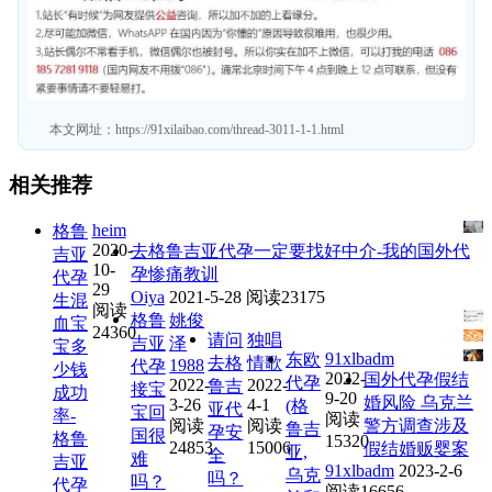
本文网址：
https://91xilaibao.com/thread-3011-1-1.html
相关推荐
heim
格鲁
2020-
去格鲁吉亚代孕一定要找好中介-我的国外代
吉亚
10-
孕惨痛教训
代孕
29
Oiya
2021-5-28
阅读23175
生混
阅读
格鲁
姚俊
血宝
24360
请问
独唱
吉亚
泽
宝多
91xlbadm
东欧
去格
情歌
1988
代孕
少钱
2022-
国外代孕假结
代孕
2022-
2022-
鲁吉
接宝
成功
9-20
婚风险 乌克兰
3-26
4-1
(格
亚代
宝回
率-
阅读
阅读
阅读
警方调查涉及
鲁吉
孕安
国很
格鲁
15320
24853
15006
假结婚贩婴案
亚,
全
难
吉亚
91xlbadm
2023-2-6
乌克
吗？
吗？
代孕
阅读16656