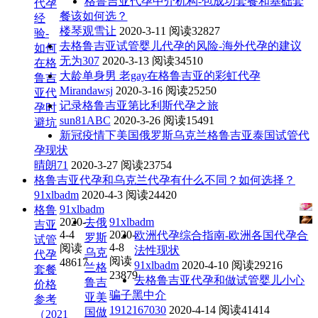
格鲁吉亚代孕中介机构-包成功套餐和基础套
代孕
餐该如何选？
经
楼琴观雪让
2020-3-11
阅读32827
验-
去格鲁吉亚试管婴儿代孕的风险-海外代孕的建议
如何
无为307
2020-3-13
阅读34510
在格
大龄单身男 老gay在格鲁吉亚的彩虹代孕
鲁吉
Mirandawsj
2020-3-16
阅读25250
亚代
记录格鲁吉亚第比利斯代孕之旅
孕时
sun81ABC
2020-3-26
阅读15491
避坑
新冠疫情下美国俄罗斯乌克兰格鲁吉亚泰国试管代
孕现状
晴朗71
2020-3-27
阅读23754
格鲁吉亚代孕和乌克兰代孕有什么不同？如何选择？
91xlbadm
2020-4-3
阅读24420
91xlbadm
格鲁
2020-
91xlbadm
去俄
吉亚
4-4
2020-
欧洲代孕综合指南-欧洲各国代孕合
罗斯
试管
4-8
阅读
法性现状
乌克
代孕
阅读
48617
91xlbadm
2020-4-10
阅读29216
兰格
套餐
23879
去格鲁吉亚代孕和做试管婴儿小心
鲁吉
价格
骗子黑中介
亚美
参考
1912167030
2020-4-14
阅读41414
国做
（2021