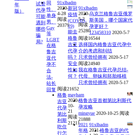
91xlbadm
同
试管
年
2020-
91xlbadm
新冠
性、
代孕
版）
4-28
2020-
乌克兰格鲁吉亚俄罗
疫情
单身
可能
5-2
阅读
斯美国，哪个国家代
(COVID-
男、
遇到
阅读
20379
19)
孕更好？
Gay
哪些
25280
能去
123458310
2020-5-7
等
骗
格鲁
阅读16544
LGBT
局?
吉亚
选择国内格鲁吉亚代孕中
在格
代孕
介的考虑和纠结
鲁吉
吗？
只求曾经拥有
2020-5-17
亚代
安全
阅读24940
孕不
性如
我在格鲁吉亚代孕总结-
合
何？
代母、卵妹和胚胎移植
法-
只求曾经拥有
2020-5-17
站长
阅读21652
回复
mayham
格鲁
2020-
格鲁吉亚首都第比利斯代
吉亚
10-
孕攻略
代孕
21
mingyue
2020-10-25
阅读
第比
阅读
21888
利斯
21211
2021
91xlbadm
吃住
2021-
年格
格鲁吉亚的代
行怎