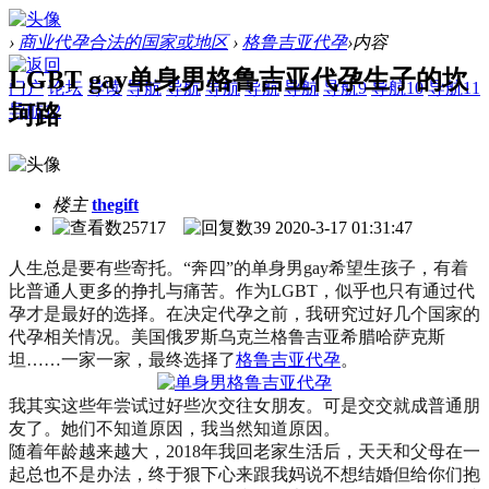
›
商业代孕合法的国家或地区
›
格鲁吉亚代孕
›
内容
LGBT gay单身男格鲁吉亚代孕生子的坎
门户
论坛
导读
导航
导航
导航
导航
导航
导航9
导航10
导航11
坷路
导航12
楼主
thegift
25717
39
2020-3-17 01:31:47
人生总是要有些寄托。“奔四”的单身男gay希望生孩子，有着
比普通人更多的挣扎与痛苦。作为LGBT，似乎也只有通过代
孕才是最好的选择。在决定代孕之前，我研究过好几个国家的
代孕相关情况。美国俄罗斯乌克兰格鲁吉亚希腊哈萨克斯
坦……一家一家，最终选择了
格鲁吉亚代孕
。
我其实这些年尝试过好些次交往女朋友。可是交交就成普通朋
友了。她们不知道原因，我当然知道原因。
随着年龄越来越大，2018年我回老家生活后，天天和父母在一
起总也不是办法，终于狠下心来跟我妈说不想结婚但给你们抱