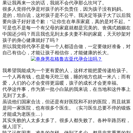
果让我再来一次的话，我就不会代孕那么坎坷了。
很多人觉得代孕是对孩子的不负责任，因为孩子没有妈妈。
是的，坦白说，这对孩子是不公平。我决定等孩子大了以后我
要向孩子好好道个歉：“让你生在单亲家庭，真的是对不起。”
可是也不是每一个有父母的家庭就都是完美的。丧偶式婚姻在
中国还少吗？而且我也见到太多夫妻不和的家庭，天天吵架对
孩子的身心健康就好了吗？
所以我觉得代孕不是每一个人都适合做，一定要做好准备，对
自己有信心，才能让孩子相信你，才能健康的长大。
我希望我能成为一个更有爱的人，这样才能把爱传递给孩子。
一个人再有钱，也是每天吃三顿，睡的地方也就一米八；而有
爱，人们的心才会变得更温暖，孩子的成长才会更幸福。
代孕这件事，作为第一批小白鼠的我来说，在当地和这件事上
见到了太多。
虽说他们国家合法，但还是有好医院和不好的医院，而且就算
是同一家医院，也有很多个医生。（实习医生总要不停的锻炼
才能成为老医生…）
其实失败的人太多太多了。很多人都失败了。各种辛路历程，
催人泪下。
除了运气因素，准备的怎样，做到了多少，都是非常重要的判