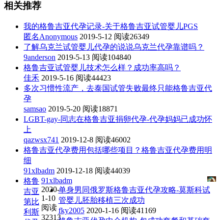
相关推荐
我的格鲁吉亚代孕记录-关于格鲁吉亚试管婴儿PGS
匿名Anonymous
2019-5-12
阅读26349
了解乌克兰试管婴儿代孕的说说乌克兰代孕靠谱吗？
9anderson
2019-5-13
阅读104840
格鲁吉亚试管婴儿技术怎么样？成功率高吗？
佳禾
2019-5-16
阅读44423
多次习惯性流产，去泰国试管失败最终只能格鲁吉亚代
孕
samsao
2019-5-20
阅读18871
LGBT-gay-同志在格鲁吉亚捐卵代孕-代孕妈妈已成功怀
上
qazwsx741
2019-12-8
阅读46002
格鲁吉亚代孕费用包括哪些项目？格鲁吉亚代孕费用明
细
91xlbadm
2019-12-18
阅读44039
91xlbadm
格鲁
2020-
单身男同俄罗斯格鲁吉亚代孕攻略-莫斯科试
吉亚
1-10
管婴儿胚胎移植三次成功
第比
阅读
fky2005
2020-1-16
阅读41169
利斯
32313