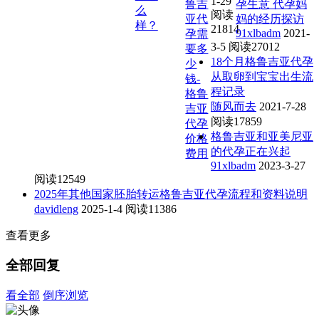
1-29
鲁吉
孕生意 代孕妈
么
阅读
亚代
妈的经历探访
样？
21814
91xlbadm
2021-
孕需
3-5
阅读27012
要多
18个月格鲁吉亚代孕
少
从取卵到宝宝出生流
钱-
程记录
格鲁
随风而去
2021-7-28
吉亚
阅读17859
代孕
格鲁吉亚和亚美尼亚
价格
的代孕正在兴起
费用
91xlbadm
2023-3-27
阅读12549
2025年其他国家胚胎转运格鲁吉亚代孕流程和资料说明
davidleng
2025-1-4
阅读11386
查看更多
全部回复
看全部
倒序浏览