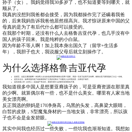
孙子（女）。我妈觉得我30多岁了，也不知道要等到哪天，就
顺从了。
我真的没想到我爸都会接受，因为我都操作完了还瞒着我爸
的，后来我妈告诉我爸他居然很高兴。我才惊讶原来中国的父
母真的是为了有后代什么都可以接受的。
在我那个时期，还没有什么人去格鲁吉亚代孕，也几乎没有中
国人的孩子回来。我是纯粹的小白鼠。
因为年龄不等人啊！加上我本身出国久了（留学+生活多
年），我胆子也大，我说服父母后就立刻操作了。
为什么选择格鲁吉亚代孕
是便宜。这是主要因素啊！单身男人合法的也就美国和格鲁吉亚两个国家，美国一百多万起我可没有啊，格鲁吉亚只要美国的三分之一价格。
是安全合法。如果找国内地下或者泰国地下之类的话真出了问题没人会对我负责，法律也不保护。
是高加索人种（白种人）还是盛产美女的，泰国印度什么的那些送我我也不要。
我知道很多中国人是想要亚裔孩子的，可是亚裔资源在那里真
的少啊。就算偶尔有一些，也不是什么美女。哪里有人家当地
美女漂亮啊。
反正我选的卵妈是170净身高，乌黑的头发，高鼻梁大眼睛，
白皙的皮肤，S型魔鬼身材的一当地女孩，非常漂亮，所以孩
子也不会是金发碧眼。
其实中间我也经历过一些失败，一些坑我也渐渐知道。我想如