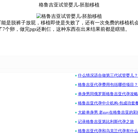
格鲁吉亚试管婴儿-胚胎移植
gs可能是脱裤子放屁，移植即使是失败了，还有一次免费的移植机
7个卵，做完pgs还剩仨，这种东西在出来结果前都是瞎猜。
•
什么情况适合做第三代试管婴儿？
•
格鲁吉亚代孕费用包括哪些项目？
•
单身男同俄罗斯格鲁吉亚代孕攻略
•
格鲁吉亚代孕中介机构-包成功套
•
大龄单身男 老gay在格鲁吉亚的
•
记录格鲁吉亚第比利斯代孕之旅
•
格鲁吉亚代孕和乌克兰代孕有什么