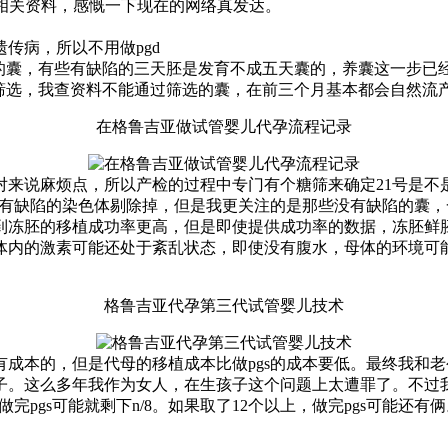
相关资料，感慨一下现在的网络真发达。
传病，所以不用做pgd
天的囊，有些有缺陷的三天胚是发育不成五天囊的，养囊这一步已
过筛选，我查资料不能通过筛选的囊，在前三个月基本都会自然流
在格鲁吉亚做试管婴儿代孕流程记录
相对来说麻烦点，所以产检的过程中专门有个糖筛来确定21号是
把有缺陷的染色体剔除掉，但是我更关注的是那些没有缺陷的囊
到冻胚的移植成功率更高，但是即使提供成功率的数据，冻胚鲜
体内的激素可能还处于紊乱状态，即使没有腹水，母体的环境可
格鲁吉亚代孕第三代试管婴儿技术
成本的，但是代母的移植成本比做pgs的成本要低。最终我和老
子。这么多年我作为女人，在生孩子这个问题上太遭罪了。不过
了，做完pgs可能就剩下n/8。如果取了12个以上，做完pgs可能