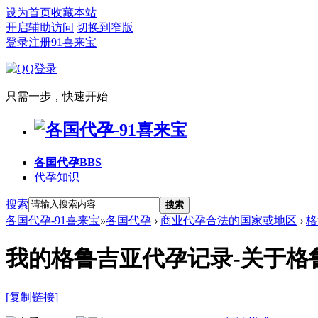
设为首页
收藏本站
开启辅助访问
切换到窄版
登录
注册91喜来宝
只需一步，快速开始
各国代孕
BBS
代孕知识
搜索
搜索
各国代孕-91喜来宝
»
各国代孕
›
商业代孕合法的国家或地区
›
格
我的格鲁吉亚代孕记录-关于格
[复制链接]