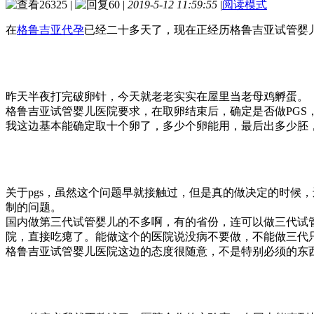
26325
|
60
|
2019-5-12 11:59:55
|
阅读模式
在
格鲁吉亚代孕
已经二十多天了，现在正经历格鲁吉亚试管婴
昨天半夜打完破卵针，今天就老老实实在屋里当老母鸡孵蛋。
格鲁吉亚试管婴儿医院要求，在取卵结束后，确定是否做PGS
我这边基本能确定取十个卵了，多少个卵能用，最后出多少胚
关于pgs，虽然这个问题早就接触过，但是真的做决定的时候
制的问题。
国内做第三代试管婴儿的不多啊，有的省份，连可以做三代试
院，直接吃瘪了。能做这个的医院说没病不要做，不能做三代
格鲁吉亚试管婴儿医院这边的态度很随意，不是特别必须的东