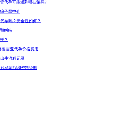
管代孕可能遇到哪些骗局?
骗子黑中介
鲁吉亚代孕吗？安全性如何？
和纠结
样？
-格鲁吉亚代孕价格费用
宝出生流程记录
亚代孕流程和资料说明