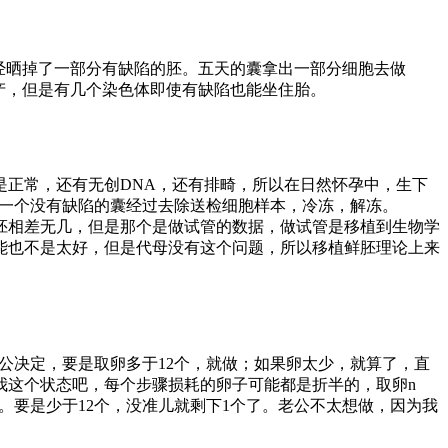
经晒掉了一部分有缺陷的胚。五天的囊拿出一部分细胞去做
产，但是有几个染色体即使有缺陷也能坐住胎。
不是正常，还有无创DNA，还有排畸，所以在日然怀孕中，生下
，一个没有缺陷的囊经过去除送检细胞样本，冷冻，解冻。
胚相差无几，但是那个是做试管的数据，做试管是移植到生物学
能也不是太好，但是代母没有这个问题，所以移植鲜胚理论上来
公决定，要是取卵多于12个，就做；如果卵太少，就算了，直
我这个状态吧，每个步骤损耗的卵子可能都是折半的，取卵n
还有俩。要是少于12个，没准儿就剩下1个了。老公不太想做，因为我