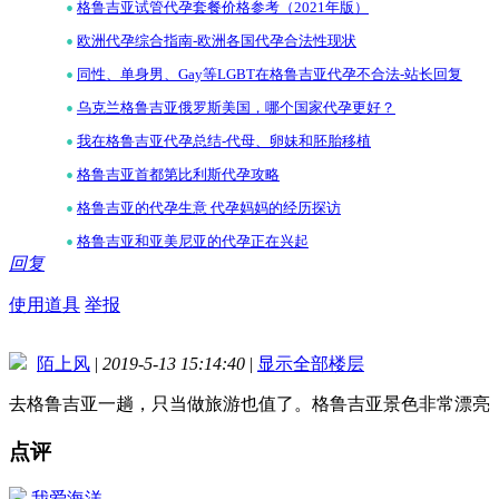
•
格鲁吉亚试管代孕套餐价格参考（2021年版）
•
欧洲代孕综合指南-欧洲各国代孕合法性现状
•
同性、单身男、Gay等LGBT在格鲁吉亚代孕不合法-站长回复
•
乌克兰格鲁吉亚俄罗斯美国，哪个国家代孕更好？
•
我在格鲁吉亚代孕总结-代母、卵妹和胚胎移植
•
格鲁吉亚首都第比利斯代孕攻略
•
格鲁吉亚的代孕生意 代孕妈妈的经历探访
•
格鲁吉亚和亚美尼亚的代孕正在兴起
回复
使用道具
举报
陌上风
|
2019-5-13 15:14:40
|
显示全部楼层
去格鲁吉亚一趟，只当做旅游也值了。格鲁吉亚景色非常漂亮
点评
我爱海洋