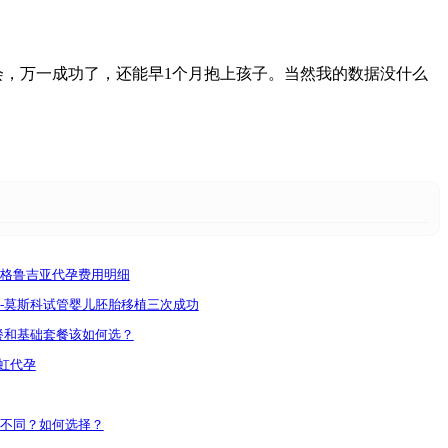
会，万一成功了，还能早1个月抱上孩子。当然我的数据没什么
格鲁吉亚代孕费用明细
-莫斯科试管婴儿胚胎移植三次成功
餐和基础套餐该如何选？
彩虹代孕
不同？如何选择？