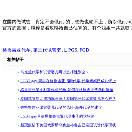
在国内做试管，肯定不会做pgs的，想做也轮不上，所以做p
官方的数据，纯粹是看攻略给自己估算的。有个姐姐一共就取了
格鲁吉亚代孕
,
第三代试管婴儿
,
PGS
,
PGD
相关帖子
•
乌克兰代孕和试管婴儿可以选择性别么？
•
LGBT-gay-同志在格鲁吉亚捐卵代孕-代孕妈妈已成功怀上
•
格鲁吉亚第比利斯代孕经验-如何在格鲁吉亚代孕时避坑
•
泰国试管婴儿成功率高吗？泰国第三代试管婴儿怎么样？
•
去格鲁吉亚试管婴儿代孕的风险-海外代孕的建议
•
LGBT gay单身男格鲁吉亚代孕生子的坎坷路
•
新冠疫情下美国俄罗斯乌克兰格鲁吉亚泰国试管代孕现状