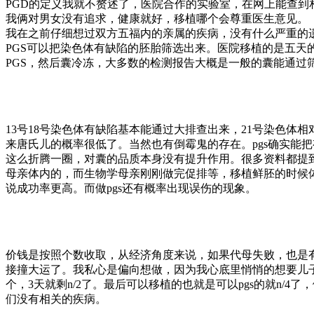
PGD的定义我就不赘述了，医院合作的实验室，在网上能查到
我俩对男女没有追求，健康就好，移植哪个会尊重医生意见。
我在之前仔细想过双方五福内的亲属的疾病，没有什么严重的遗
PGS可以把染色体有缺陷的胚胎筛选出来。医院移植的是五
PGS，然后囊冷冻，大多数的检测报告大概是一般的囊能通
13号18号染色体有缺陷基本能通过大排查出来，21号染色体
来唐氏儿的概率很低了。当然也有倒霉鬼的存在。pgs确实能
这么折腾一圈，对囊的品质本身没有提升作用。很多资料都提
母亲体内的，而生物学母亲刚刚做完促排等，移植鲜胚的时候
说成功率更高。而做pgs还有概率出现误伤的现象。
价钱是按照个数收取，从经济角度来说，如果代母失败，也是有
接撞大运了。我私心是偏向想做，因为我心底里悄悄的想要儿
个，3天就剩n/2了。最后可以移植的也就是可以pgs的就n/4
们没有相关的疾病。