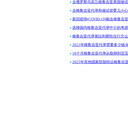
•
去俄罗斯乌克兰格鲁吉亚美国做试
•
去格鲁吉亚代孕和做试管婴儿小心
•
新冠疫情(COVID-19)能去格
•
选择国内格鲁吉亚代孕中介的考虑
•
格鲁吉亚代孕第比利斯吃住行怎么
•
2021年格鲁吉亚代孕需要多少钱
•
18个月格鲁吉亚代孕从取卵到宝
•
2025年其他国家胚胎转运格鲁吉