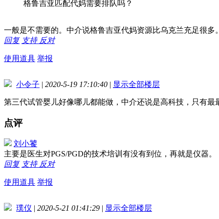
格鲁吉亚匹配代妈需要排队吗？
一般是不需要的。中介说格鲁吉亚代妈资源比乌克兰充足很多
回复
支持
反对
使用道具
举报
小令子
|
2020-5-19 17:10:40
|
显示全部楼层
第三代试管婴儿好像哪儿都能做，中介还说是高科技，只有最
点评
刘小饕
主要是医生对PGS/PGD的技术培训有没有到位，再就是仪器
回复
支持
反对
使用道具
举报
璞仪
|
2020-5-21 01:41:29
|
显示全部楼层