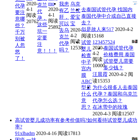
2020-
mo
我患
乌克
克兰
代孕
4-1
2020-
去泰国试管代孕 找国内
有乙
兰优
代
要注
4-1
阅读
泰国代孕中介或自己直接
肝，
爱宝
孕，
意哪
阅读
20762
去？
可以
宝
这些
些？
25892
似是故人来517
2020-4-2
2020-
去乌
坑一
千万
4-2
阅读15168
克兰
定要
别被
阅读
123457524
试管
代孕
注
人忽
12538
2020-
泰国试管代孕
婴儿
吗？
意！！！
悠
4-2
价格费用 泰国
检查
了！
阅读
试管婴儿需要
中子
10000
多少钱？
宫内
汪晨霞
2020-4-2
阅
膜
读15353
ABC
型是
为什么很多人去泰国
什么
代孕？泰国和乌克兰
意
代孕怎么选？
思？
在冰雪中的玫瑰
2020-4-3
阅读12507
高试管婴儿成功率有参考价值吗?如何看待试管婴儿成功
率?
91xlbadm
2020-4-16
阅读17813
因疫
一抹