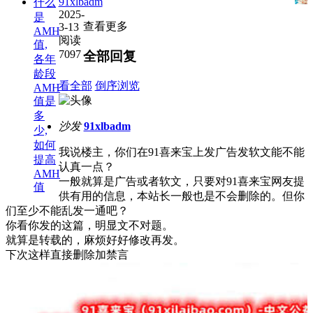
91xlbadm
什么
2025-
是
查看更多
3-13
AMH
阅读
值,
7097
全部回复
各年
龄段
看全部
倒序浏览
AMH
值是
多
沙发
91xlbadm
少,
如何
我说楼主，你们在91喜来宝上发广告发软文能不能
提高
认真一点？
AMH
一般就算是广告或者软文，只要对91喜来宝网友提
值
供有用的信息，本站长一般也是不会删除的。但你
们至少不能乱发一通吧？
你看你发的这篇，明显文不对题。
就算是转载的，麻烦好好修改再发。
下次这样直接删除加禁言