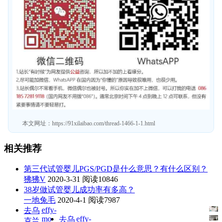
本文网址：
https://91xilaibao.com/thread-1466-1-1.html
相关推荐
第三代试管婴儿PGS/PGD是什么意思？有什么区别？
狒狒V
2020-3-31
阅读10846
38岁做试管婴儿成功率有多高？
一地兔毛
2020-4-1
阅读7987
effy-
去乌
mo
effy-
去乌
克兰