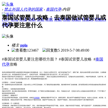
›
禁止外国人代孕的国家
›
泰国代孕
›
内容
泰国试管婴儿攻略：去泰国做试管婴儿或
门户
论坛
导读
导航
导航
导航
导航
导航
导航9
导航10
导航11
代孕要注意什么
导航12
楼主
ppla
123467
5
2019-5-7 08:49:00
#泰国试管婴儿要注意哪些方面？ #泰国试管婴儿攻略 #
泰国
代孕
攻略
考虑去泰国做试管婴儿或者泰国代孕的姐妹们应该都知道，女人一旦超过35岁再生宝宝，就已经是高龄产妇了。据我了解，很多去做试管婴儿的女性朋友，大多数都
是30岁以上的，有些姐妹甚至已经40岁了，但依旧不放弃，希望能通过试管 婴儿的方式，怀上自己的宝宝。
虽然如今的医学技术已经很发达了，试管技术以及代孕也非常成熟了，我自己也是通过试管得到的宝宝，但高龄女性去做试管婴儿，年龄毕竟摆在那，马虎不得。所
以，我今天想分享一些自己的高龄试管心得，希望能够帮助到姐妹们吧~
注意事项一：到专科门诊做保健
我一直都和身边的女性朋友强调，凡是30岁以上才怀宝宝的姐妹，为了避免高危妊娠的风险，最好都到专科门诊做保健，因为那里的医生对高危妊娠的处理会更有经
验。
注意事项二：别忽视染色体疾病筛查
高龄女性怀孕，胎儿易出现染色体疾病。怀孕时间越迟，生下畸形儿的风险也就越大。所以，年龄超过30岁，尤其是35岁以上的姐妹去做试管婴儿时，千万不要忘了
做染色体疾病的筛查。
注意事项三：要预防早产
无论是自然怀孕的孕妈妈，还是试管孕妈，或者是
代孕妈妈
，都要做好预防早产的工作。据研究表明，既往有早产或晚期流产病史者，有多次人流史者，有宫颈、生
殖道感染者，曾做过宫颈手术者，孕期出现多次不规则宫缩者，都是早产的高危人群。 假如早产风险高，则应当在医生的指导下进行预防和处理。
注意事项四：不一定要剖宫
大家都知道，高龄孕妈生宝宝时容易出现难产，所以，很多高龄姐妹早早做好剖宫产准备。但其实，高龄并非剖宫产的指征，顺产还是剖宫产，应该根据胎儿和孕妈
身体情况进行选择。一般情况下，可以先试产，如果产程有异常，再行剖宫产。