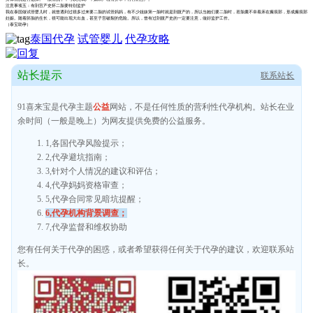
注意事项五：有剖宫产史怀二胎要特别监护
我在泰国做试管婴儿时，就曾遇到过很多过来要二胎的试管妈妈，有不少姐妹第一胎时就是剖腹产的，所以当她们要二胎时，若胎囊不幸着床在瘢痕部，形成瘢痕部
妊娠。随着胚胎的生长，很可能出现大出血，甚至子宫破裂的危险。所以，曾有过剖腹产史的一定要注意，做好监护工作。
（泰宝助孕）
泰国代孕
试管婴儿
代孕攻略
站长提示
联系站长
91喜来宝是代孕主题
公益
网站，不是任何性质的营利性代孕机构。站长在业
余时间（一般是晚上）为网友提供免费的公益服务。
1,各国代孕风险提示；
2,代孕避坑指南；
3,针对个人情况的建议和评估；
4,代孕妈妈资格审查；
5,代孕合同常见暗坑提醒；
6,代孕机构背景调查；
7,代孕监督和维权协助
您有任何关于代孕的困惑，或者希望获得任何关于代孕的建议，欢迎联系站
长。