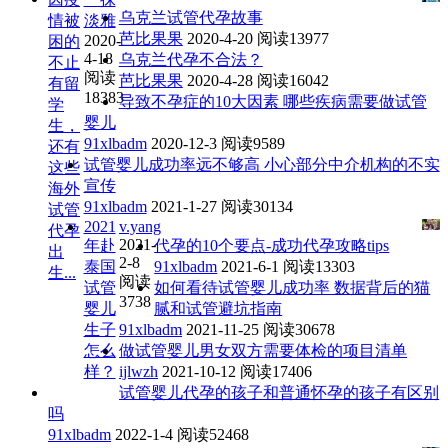
乌克兰试管代孕故事
情被
淡雅
芭比果果
2020-4-20
阅读13977
2020-
困的
4-18
乌克兰代孕不合法？
不止
阅读
芭比果果
2020-4-28
阅读16042
有留
18383
导致不孕症的10大因素 哪些疾病需要做试管
学
婴儿
生，
91xlbadm
2020-12-3
阅读9589
还有
试管婴儿成功率远不够高 小心部分中介机构的不实
这些
宣传
海外
91xlbadm
2021-1-27
阅读30134
试管
2021
v.yang
代孕
2021-
年赴
代孕的10个要点-成功代孕攻略tips
出
2-8
泰国
91xlbadm
2021-6-1
阅读13303
生...
阅读
试管
如何看待试管婴儿成功率 数据背后的猫
3738
婴儿
腻和试管避坑指南
生子
91xlbadm
2021-11-25
阅读30678
怎么
做试管婴儿男女双方需要体检的项目清单
样？
ijlwzh
2021-10-12
阅读17406
试管婴儿代孕的孩子和普通怀孕的孩子有区别
吗
91xlbadm
2022-1-4
阅读52468