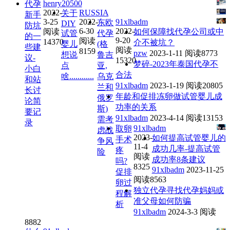
henry20500
代孕
2022-
RUSSIA
关于
新手
3-25
2022-
91xlbadm
东欧
DIY
防坑
6-30
2022-
阅读
如何保障找代孕公司或中
试管
代孕
的一
9-20
阅读
14370
介不被坑？
婴儿
(格
些建
阅读
8159
pzw
2023-1-11
阅读8773
想说
鲁吉
议-
15320
梦碎-2023年泰国代孕不
点
亚,
小白
合法
啥............
乌克
和站
91xlbadm
2023-1-19
阅读20805
兰和
长讨
年龄和促排冻卵做试管婴儿成
俄罗
论简
功率的关系
斯)
要记
91xlbadm
2023-4-14
阅读13153
需考
录
91xlbadm
取卵
虑战
2023-
如何提高试管婴儿的
手术
争风
11-4
成功几率-提高试管
疼
险
阅读
成功率8条建议
吗?
8325
91xlbadm
2023-11-25
促排
阅读8563
卵过
独立代孕寻找代孕妈妈或
程解
准父母如何防骗
析
91xlbadm
2024-3-3
阅读
8882