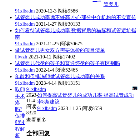
管婴儿
91xlbadm
2020-12-3
阅读9586
试管婴儿成功率远不够高 小心部分中介机构的不实宣传
91xlbadm
2021-1-27
阅读30133
如何看待试管婴儿成功率 数据背后的猫腻和试管避坑指
南
91xlbadm
2021-11-25
阅读30675
做试管婴儿男女双方需要体检的项目清单
ijlwzh
2021-10-12
阅读17402
试管婴儿代孕的孩子和普通怀孕的孩子有区别吗
91xlbadm
2022-1-4
阅读52465
年龄和促排冻卵做试管婴儿成功率的关系
91xlbadm
2023-4-14
阅读13151
91xlbadm
取卵
2023-
如何提高试管婴儿的成功几率-提高试管成功
手术
11-4
率8条建议
疼
阅读
91xlbadm
2023-11-25
阅读8559
吗?
8320
促排
查看更多
卵过
程解
全部回复
析