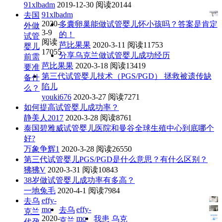
91xlbadm
2019-12-30
阅读20144
91xlbadm
去国
2020-
多囊卵巢能做试管婴儿怀小孩吗？答案是肯定
外做
3-9
的！
试管
阅读
芭比果果
2020-3-11
阅读11753
婴儿
17055
分享乌克兰做试管婴儿成功经历
前需
芭比果果
2020-3-18
阅读13419
要准
第三代试管婴儿技术（PGS/PGD） 拯救被遗传缺
备什
陷儿
么？
youki676
2020-3-27
阅读7271
如何提高试管婴儿成功率？
静美人2017
2020-3-28
阅读8761
泰国碧雅威试管婴儿医院和曼谷全球生殖中心到底哪个
好?
万象争辉1
2020-3-28
阅读26550
第三代试管婴儿PGS/PGD是什么意思？有什么区别？
狒狒V
2020-3-31
阅读10843
38岁做试管婴儿成功率有多高？
一地兔毛
2020-4-1
阅读7984
effy-
去乌
mo
effy-
去乌
克兰
2020-
mo
我患
乌克
克兰
代孕