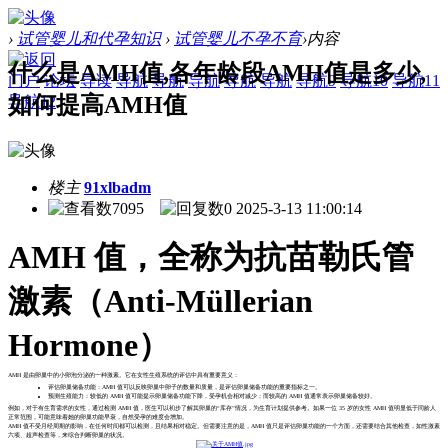
›
试管婴儿和代孕知识
›
试管婴儿不孕不育
›
内容
什么是AMH值,各年龄段AMH值是多少,
门户
论坛
导读
导航
导航
导航
导航
导航
导航9
导航10
导航11
如何提高AMH值
导航12
楼主
91xlbadm
7095
0
2025-3-13 11:00:14
AMH 值，全称为抗苗勒氏管
激素（Anti-Müllerian
Hormone）
AMH 是由卵巢中的小卵泡分泌的一种激素。它在女性生殖系统的评估中具有重要意义：
评估卵巢储备功能：AMH 值可以反映卵巢中卵子的数量和质量，是评估卵巢储备功能的重要指标之一。
预测生殖能力：较低的 AMH 值可能提示卵巢储备功能下降，受孕机会相对减少；而较高的 AMH 值通常表示卵巢储备较好。
例如，对于有生育需求的女性，通过检测 AMH 值，医生可以初步了解其卵巢的“库存”情况，为生育计划提供参考。如果一位 35 岁的女性 AMH 值明显低于同龄人
正常范围，可能意味着她的卵巢功能早衰，自然受孕的难度会增加。
AMH 值不受月经周期的影响，在任何时间都可以检测，且结果相对稳定。但需要注意的是，AMH 值只是评估卵巢功能的一个方面，还需要结合其他检查，如性激素
六项、超声检查等，来综合判断卵巢的状况。