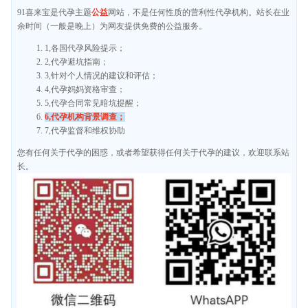
91喜来宝是代孕主题
公益
网站，不是任何性质的营利性代孕机构。站长在业
余时间（一般是晚上）为网友提供免费的公益服务。
1,各国代孕风险提示；
2,代孕避坑指南；
3,针对个人情况的建议和评估；
4,代孕妈妈资格审查；
5,代孕合同常见暗坑提醒；
6,代孕机构背景调查；
7,代孕监督和维权协助
您有任何关于代孕的困惑，或者希望获得任何关于代孕的建议，欢迎联系站
长。