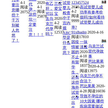
4-1
2020-
123457524
试管
有乙
兰优
代
要注
4-1
2020-
阅读
高试管婴儿成
婴儿
肝，
爱宝
孕，
意哪
4-2
阅读
20752
功率有参考价
检查
可以
宝
这些
些？
阅读
25878
值吗?如何看待
中子
2020-
去乌
坑一
千万
9999
试管婴儿成功
4-2
宫内
克兰
定要
别被
阅读
率?
膜
代孕
注
人忽
12537
91xlbadm
2020-4-16
ABC
吗？
意！！！
悠
阅读17810
型是
了！
因疫
一抹
什么
乌克兰试
情被
淡雅
意
管代孕故
2020-
困的
思？
4-18
事
不止
阅读
芭比果果
有留
18377
2020-4-20
学
阅读13975
生，
乌克兰代孕不
还有
合法？
这些
芭比果果
2020-
海外
4-28
阅读16036
试管
导致不孕症的
代孕
10大因素 哪些
出
疾病需要做试
生...