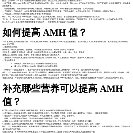
然而，仅仅依靠 AMH 值并不能全面准确地预测生育能力。因为生育能力还受到许多其他因素的影响：
1. 卵子质量：即使 AMH 值高，卵子的质量也可能存在问题。例如，年龄较大的女性，虽然 AMH 值可能在正常范围内，但卵子可能因为老化而质量下降，影响受孕
和胚胎发育。
2. 输卵管通畅性：如果输卵管堵塞或存在其他问题，即使卵巢功能良好，卵子和精子也无法相遇结合，从而影响受孕。
3. 子宫环境：子宫的形态、内膜厚度和容受性等对胚胎着床和发育至关重要。子宫存在疾病，如子宫内膜异位症、子宫肌瘤等，会降低生育能力。
4. 男方因素：男性的精子质量和数量也会对生育产生关键影响。
例如，一位 30 岁的女性 AMH 值正常，但她的丈夫存在严重的少精、弱精症，那么这对夫妻的生育能力仍然会受到很大限制。
又比如，另一位 40 岁的女性 AMH 值偏低，但通过其他检查发现卵子质量良好，输卵管通畅，子宫环境正常，且男方生殖功能正常，她仍有可能成功受孕。
综上所述，AMH 值是评估生育能力的重要参考指标之一，但需要结合多种因素进行综合判断。
如何提高 AMH 值？
AMH 值反映的是卵巢的储备功能，一旦卵巢功能出现衰退，要显著提高 AMH 值是比较困难的，但可以通过以下方式来改善卵巢功能，在一定程度上维持或减缓
AMH 值的下降：
1. 健康的生活方式：
规律作息，保证充足的睡眠，避免熬夜。长期熬夜会影响内分泌，对卵巢功能产生不利影响。
均衡饮食，多摄入富含蛋白质、维生素、矿物质等营养的食物，如新鲜蔬菜、水果、瘦肉、鱼类、蛋类等。
适度运动，如慢跑、瑜伽、游泳等，有助于提高身体的新陈代谢和免疫力。
2. 减轻压力：长期的高压力状态可能导致内分泌失调，影响卵巢功能。可以通过冥想、听音乐、旅游等方式放松心情。
3. 避免有害物质：
戒烟戒酒，烟草中的尼古丁和酒精都会对卵巢造成损害。
减少接触化学毒物，如农药、装修材料中的有害物质等。
4. 药物治疗：在医生的指导下，使用一些可能有助于改善卵巢功能的药物，如辅酶 Q10、DHEA 等，但药物的效果因人而异。
例如，一位 AMH 值偏低的女性，通过每天坚持早睡早起，保持规律的作息，每周进行三次瑜伽运动，并且注重饮食的营养均衡，多吃富含维生素 E 的食物，一段
时间后，可能会感觉身体状态有所改善，虽然 AMH 值不一定会大幅提升，但卵巢功能衰退的速度可能会减缓。
需要注意的是，对于已经出现明显卵巢早衰的情况，很难通过这些方法使 AMH 值大幅提高。而且，任何改善措施都需要长期坚持，并在医生的指导下进行。
补充哪些营养可以提高 AMH
值？
以下是一些有助于在一定程度上维护卵巢功能、可能对 AMH 值产生积极影响的营养成分：
1. 维生素 E：具有抗氧化作用，能减少自由基对卵巢的损伤。可以通过食用坚果、植物油（如小麦胚芽油、玉米油）、绿叶蔬菜等获取。
2. 维生素 C：有助于提高免疫力和抗氧化能力。常见于新鲜水果，如橙子、草莓、猕猴桃等。
3. 叶酸：对生殖细胞的发育有益。富含叶酸的食物包括绿叶蔬菜、豆类、坚果等。
4. 辅酶 Q10：在能量代谢中发挥作用，对卵巢功能有一定的保护作用。可以从动物内脏、鱼类、坚果等食物中摄取。
5. 蛋白质：是身体组织的重要构成成分，对于维持卵巢功能正常运转很重要。优质蛋白质来源包括瘦肉、鱼类、蛋类、豆类等。
比如，一位 AMH 值稍低的女性，每天保证摄入一定量的橙子以补充维生素 C，每周吃几次三文鱼获取优质蛋白质和辅酶 Q10，经常食用菠菜补充叶酸，可能会对卵
巢功能的维护有所帮助。
但要注意的是，单纯依靠补充营养来显著提高 AMH 值往往效果有限，还需要综合生活方式的调整以及必要的医疗干预。