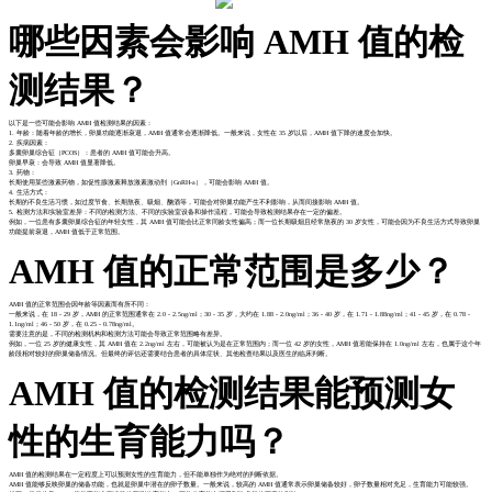
哪些因素会影响 AMH 值的检
测结果？
以下是一些可能会影响 AMH 值检测结果的因素：
1. 年龄：随着年龄的增长，卵巢功能逐渐衰退，AMH 值通常会逐渐降低。一般来说，女性在 35 岁以后，AMH 值下降的速度会加快。
2. 疾病因素：
多囊卵巢综合征（PCOS）：患者的 AMH 值可能会升高。
卵巢早衰：会导致 AMH 值显著降低。
3. 药物：
长期使用某些激素药物，如促性腺激素释放激素激动剂（GnRH-a），可能会影响 AMH 值。
4. 生活方式：
长期的不良生活习惯，如过度节食、长期熬夜、吸烟、酗酒等，可能会对卵巢功能产生不利影响，从而间接影响 AMH 值。
5. 检测方法和实验室差异：不同的检测方法、不同的实验室设备和操作流程，可能会导致检测结果存在一定的偏差。
例如，一位患有多囊卵巢综合征的年轻女性，其 AMH 值可能会比正常同龄女性偏高；而一位长期吸烟且经常熬夜的 30 岁女性，可能会因为不良生活方式导致卵巢
功能提前衰退，AMH 值低于正常范围。
AMH 值的正常范围是多少？
AMH 值的正常范围会因年龄等因素而有所不同：
一般来说，在 18 - 29 岁，AMH 的正常范围通常在 2.0 - 2.5ng/ml；30 - 35 岁，大约在 1.88 - 2.0ng/ml；36 - 40 岁，在 1.71 - 1.88ng/ml；41 - 45 岁，在 0.78 -
1.1ng/ml；46 - 50 岁，在 0.25 - 0.78ng/ml。
需要注意的是，不同的检测机构和检测方法可能会导致正常范围略有差异。
例如，一位 25 岁的健康女性，其 AMH 值在 2.2ng/ml 左右，可能被认为是在正常范围内；而一位 42 岁的女性，AMH 值若能保持在 1.0ng/ml 左右，也属于这个年
龄段相对较好的卵巢储备情况。但最终的评估还需要结合患者的具体症状、其他检查结果以及医生的临床判断。
AMH 值的检测结果能预测女
性的生育能力吗？
AMH 值的检测结果在一定程度上可以预测女性的生育能力，但不能单独作为绝对的判断依据。
AMH 值能够反映卵巢的储备功能，也就是卵巢中潜在的卵子数量。一般来说，较高的 AMH 值通常表示卵巢储备较好，卵子数量相对充足，生育能力可能较强。