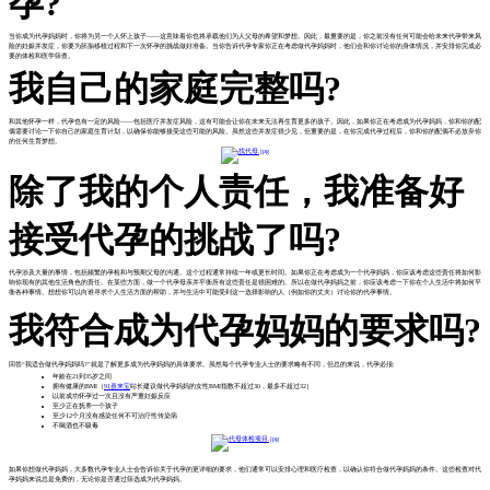
孕?
当你成为代孕妈妈时，你将为另一个人怀上孩子——这意味着你也将承载他们为人父母的希望和梦想。因此，最重要的是，你之前没有任何可能会给未来代孕带来风
险的妊娠并发症，你要为胚胎移植过程和下一次怀孕的挑战做好准备。当你告诉代孕专家你正在考虑做代孕妈妈时，他们会和你讨论你的身体情况，并安排你完成必
要的体检和医学筛查。
我自己的家庭完整吗?
和其他怀孕一样，代孕也有一定的风险——包括医疗并发症风险，这有可能会让你在未来无法再生育更多的孩子。因此，如果你正在考虑成为代孕妈妈，你和你的配
偶需要讨论一下你自己的家庭生育计划，以确保你能够接受这些可能的风险。虽然这些并发症很少见，但重要的是，在你完成代孕过程后，你和你的配偶不必放弃你
的任何生育梦想。
除了我的个人责任，我准备好
接受代孕的挑战了吗?
代孕涉及大量的事情，包括频繁的孕检和与预期父母的沟通。这个过程通常持续一年或更长时间。如果你正在考虑成为一个代孕妈妈，你应该考虑这些责任将如何影
响你现有的其他生活角色的责任。在某些方面，做一个代孕母亲并平衡所有这些责任是很困难的。所以在做代孕妈妈之前，你应该考虑一下你在个人生活中将如何平
衡各种事情。想想你可以向谁寻求个人生活方面的帮助，并与生活中可能受到这一选择影响的人（例如你的丈夫）讨论你的代孕事情。
我符合成为代孕妈妈的要求吗?
回答“我适合做代孕妈妈吗?”就是了解更多成为代孕妈妈的具体要求。虽然每个代孕专业人士的要求略有不同，但总的来说，代孕必须:
年龄在21到35岁之间
拥有健康的BMI（
91喜来宝
站长建议做代孕妈妈的女性BMI指数不超过30，最多不超过32）
以前成功怀孕过一次且没有严重妊娠反应
至少正在抚养一个孩子
至少12个月没有感染任何不可治疗性传染病
不喝酒也不吸毒
如果你想做代孕妈妈，大多数代孕专业人士会告诉你关于代孕的更详细的要求，他们通常可以安排心理和医疗检查，以确认你符合做代孕妈妈的条件。这些检查对代
孕妈妈来说总是免费的，无论你是否通过筛选成为代孕妈妈。