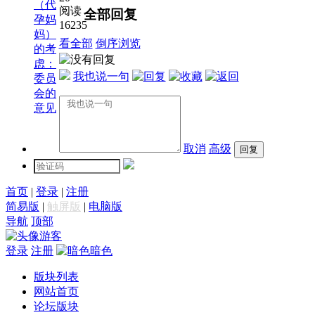
（代
阅读
全部回复
孕妈
16235
妈）
看全部
倒序浏览
的考
虑：
我也说一句
委员
会的
意见
取消
高级
首页
|
登录
|
注册
简易版
|
触屏版
|
电脑版
导航
顶部
游客
登录
注册
暗色
版块列表
网站首页
论坛版块