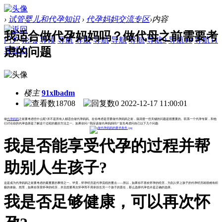
›
试管婴儿和代孕知识
›
代孕妈妈交流专区
›
内容
我适合做代孕妈妈吗？做代母之前需要考
门户
论坛
导读
导航
导航
导航
导航
导航
导航9
导航10
导航11
虑的问题
导航12
楼主
91xlbadm
18708
0
2022-12-17 11:00:01
做
代孕妈妈
之前要考虑些什么呢?并不是所有人都适合做代孕妈妈。在你考虑是否要做代孕妈妈之前，搞清楚一些关键的问题是很重要的。联系一个代孕专家，和他
们讨论你的代孕选择是了解这个过程的最好方法之一。如果你问:“我应该做代孕妈妈吗?”首先考虑问自己以下几个问题:
我是否能享受代孕的过程并帮
助别人生孩子?
这是成为代孕妈妈之前要考虑的最重要的事情之一。毕竟，怀孕经历是代孕流程的重点——所以，如果你不喜欢怀孕的经历，为别人怀上孩子的代孕经历就很难有积
极的体验。然而，如果你享受怀孕的经历，并且想要再次怀孕而不用承担生另一个孩子的责任，那么选择代孕也许是正确的选择。
我是否足够健康，可以再次怀