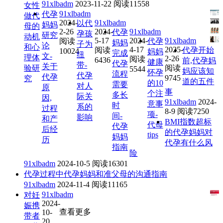
91xlbadm
2023-11-22
阅读11558
女性
91xlbadm
代孕
做代
2024-
91xlbadm
以代
妈妈
母的
2-26
2024-
91xlbadm
代孕
孕孩
研究
动机
5-17
2024-
91xlbadm
阅读
代孕
妈妈
子为
论
和心
4-17
2025-
阅读
代孕开始
10024
妈妈
完成
纽
文-
理体
2-26
阅读
6436
前,代孕妈
健康
代孕
带-
关于
验研
阅读
5544
妈应该知
怀孕
流程
代孕
代孕
9745
究
道的五件
的10
需要
对人
原
事
个注
多长
际关
因,
91xlbadm
2024-
意事
时
系的
过程
8-9
阅读7250
项-
间-
影响
和产
BMI指数超标
代母
代孕
后经
的代孕妈妈对
tips
妈妈
历
代孕有什么风
指南
险
91xlbadm
2024-10-5
阅读16301
代孕过程中代孕妈妈和准父母的沟通指南
91xlbadm
2024-11-4
阅读11165
91xlbadm
对妊
2024-
娠携
查看更多
10-
带者
20