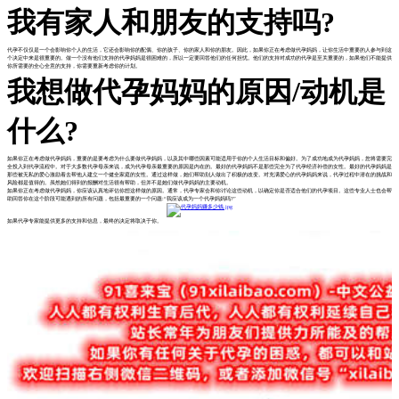
我有家人和朋友的支持吗?
代孕不仅仅是一个会影响你个人的生活，它还会影响你的配偶、你的孩子、你的家人和你的朋友。因此，如果你正在考虑做代孕妈妈，让你生活中重要的人参与到这
个决定中来是很重要的。做一个没有他们支持的代孕妈妈是很困难的，所以一定要回答他们的任何担忧。他们的支持对成功的代孕是至关重要的，如果他们不能提供
你所需要的全心全意的支持，你需要重新考虑你的计划。
我想做代孕妈妈的原因/动机是
什么?
如果你正在考虑做代孕妈妈，重要的是要考虑为什么要做代孕妈妈，以及其中哪些因素可能适用于你的个人生活目标和偏好。为了成功地成为代孕妈妈，您将需要完
全投入到代孕流程中。对于大多数代孕母亲来说，成为代孕母亲最重要的原因是内在的。最好的代孕妈妈不是那些完全为了代孕经济补偿的女性。最好的代孕妈妈是
那些被无私的爱心激励着去帮他人建立一个健全家庭的女性。通过这样做，她们帮助别人做出了积极的改变。对充满爱心的代孕妈妈来说，代孕过程中潜在的挑战和
风险都是值得的。虽然她们得到的报酬对生活很有帮助，但并不是她们做代孕妈妈的主要动机。
如果你正在考虑做代孕妈妈，你应该认真地评估你想这样做的原因。通常，代孕专家会和你讨论这些动机，以确定你是否适合他们的代孕项目。这些专业人士也会帮
助回答你在这个阶段可能遇到的所有问题，包括最重要的一个问题:“我应该成为一个代孕妈妈吗?”
如果代孕专家能提供更多的支持和信息，最终的决定将取决于你。