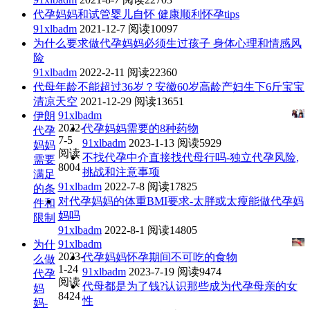
代孕妈妈和试管婴儿自怀 健康顺利怀孕tips
91xlbadm
2021-12-7
阅读10097
为什么要求做代孕妈妈必须生过孩子 身体心理和情感风
险
91xlbadm
2022-2-11
阅读22360
代母年龄不能超过36岁？安徽60岁高龄产妇生下6斤宝宝
清凉天空
2021-12-29
阅读13651
91xlbadm
伊朗
2022-
代孕妈妈需要的8种药物
代孕
7-5
91xlbadm
2023-1-13
阅读5929
妈妈
阅读
不找代孕中介直接找代母行吗-独立代孕风险,
需要
8004
挑战和注意事项
满足
91xlbadm
2022-7-8
阅读17825
的条
对代孕妈妈的体重BMI要求-太胖或太瘦能做代孕妈
件和
妈吗
限制
91xlbadm
2022-8-1
阅读14805
91xlbadm
为什
2023-
代孕妈妈怀孕期间不可吃的食物
么做
1-24
91xlbadm
2023-7-19
阅读9474
代孕
阅读
代母都是为了钱?认识那些成为代孕母亲的女
妈
8424
性
妈-