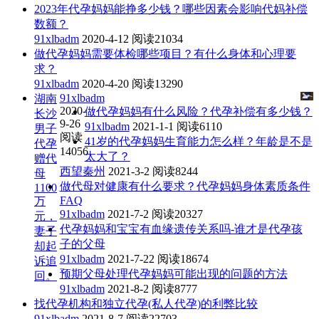
2023年代孕妈妈能挣多少钱？哪些因素会影响代妈补偿
数额？
91xlbadm
2020-4-12
阅读21034
做代孕妈妈需要体检哪些项目？有什么身体和心理要
求？
91xlbadm
2020-4-20
阅读13290
91xlbadm
湖南
2020-
做代孕妈妈有什么风险？代孕补偿有多少钱？
长沙
9-26
91xlbadm
2021-1-1
阅读6110
男子
阅读
41岁的代孕妈妈生育能力怎么样？年龄是不是
代孕
14056
太大了？
赠代
西望秦州
2021-3-2
阅读8244
母
做代母对健康有什么要求？代孕妈妈身体素质条件
1100
FAQ
万
91xlbadm
2021-7-2
阅读20327
元，
代孕妈妈和宝宝有血缘遗传关系吗-谁才是代孕孩
妻子
子的父母
却起
91xlbadm
2021-7-22
阅读18674
诉追
预期父母处理代孕妈妈可能出现的问题的方法
回。
91xlbadm
2021-8-2
阅读8777
找代孕机构和独立代孕(私人代孕)的利弊比较
91xlbadm
2021-8-7
阅读22703