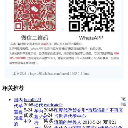
本文网址：
https://91xilaibao.com/thread-1662-1-1.html
相关推荐
hero0223
国内
2018-
extricatefc
揭代
代孕
5-24
2018-
印度代孕禁令引“市场混乱” 不再充
孕内
需要
5-24
阅读
当世界代孕中心
幕:\"外
知道
阅读
449
流浪的半兽人
2018-5-24
阅读21
行
的
665