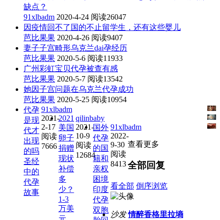
缺点？
91xlbadm
2020-4-24
阅读26047
因疫情回不了国的不止留学生，还有这些婴儿
芭比果果
2020-4-26
阅读9407
妻子子宫畸形乌克兰dai孕经历
芭比果果
2020-5-6
阅读11933
广州彩虹宝贝代孕被查有感
芭比果果
2020-5-7
阅读13542
她因子宫问题在乌克兰代孕成功
芭比果果
2020-5-25
阅读10954
91xlbadm
代孕
2021-
2021
qilinbaby
是现
2-17
2021-
91xlbadm
美国
国外
代才
10-9
2022-
阅读
卵子
代孕
出现
查看更多
9-30
阅读
7666
捐赠
的国
的吗
阅读
12684
现状
籍和
圣经
8413
全部回复
补偿
亲权
中的
多
困境
代孕
看全部
倒序浏览
少？
印度
故事
1-3
代孕
万美
双胞
沙发
情醉香格里拉墒
元