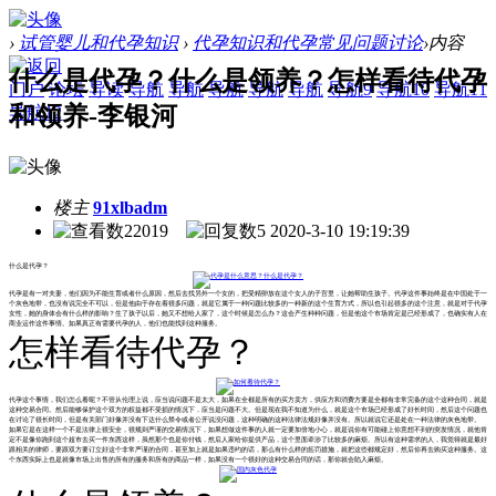
›
试管婴儿和代孕知识
›
代孕知识和代孕常见问题讨论
›
内容
什么是代孕？什么是领养？怎样看待代孕
门户
论坛
导读
导航
导航
导航
导航
导航
导航9
导航10
导航11
和领养-李银河
导航12
楼主
91xlbadm
22019
5
2020-3-10 19:19:39
什么是代孕？
代孕是有一对夫妻，他们因为不能生育或者什么原因，然后去找另外一个女的，把受精卵放在这个女人的子宫里，让她帮助生孩子。代孕这件事始终是在中国处于一
个灰色地带，也没有说完全不可以，但是他由于存在着很多问题，就是它属于一种问题比较多的一种新的这个生育方式，所以也引起很多的这个注意，就是对于代孕
女性，她的身体会有什么样的影响？生了孩子以后，她又不想给人家了，这个时候是怎么办？这会产生种种问题，但是他这个市场肯定是已经形成了，也确实有人在
商业运作这件事情。如果真正有需要代孕的人，他们也能找到这种服务。
怎样看待代孕？
代孕这个事情，我们怎么看呢？不管从伦理上说，应当说问题不是太大，如果在全都是所有的买方卖方，供应方和消费方要是全都有非常完备的这个这种合同，就是
这种交易合同。然后能够保护这个双方的权益都不受损的情况下，应当是问题不大。但是现在我不知道为什么，就是这个市场已经形成了好长时间，然后这个问题也
在讨论了很长时间，但是有关部门好像并没有下达什么禁令或者公开说没问题，这种明确的这种法律法规好像并没有。所以就说它还是处在一种法律的灰色地带。
如果它是在这样一个不是法律上很安全，很规则严谨的交易情况下，如果想做这件事的人就一定要加倍地小心，就是说你有可能碰上你意想不到的突发情况，就他肯
定不是像你跑到这个超市去买一件东西这样，虽然那个也是你付钱，然后人家给你提供产品，这个里面牵涉了比较多的麻烦。所以有这种需求的人，我觉得就是最好
跟相关的律师，要跟双方要订立好这个非常严谨的合同，甚至加上就是如果违约的话，那么有什么样的惩罚措施，就把这些都规定好，然后你再去购买这种服务。这
个东西实际上也是就像市场上出售的所有的服务和所有的商品一样，如果没有一个很好的这种交易合同的话，那你就会陷入麻烦。