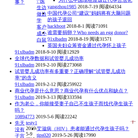
为什么中国现在应该让代孕合法化
\"医
事？
yangzhou1985
2018-7-19
阅读64334
生边
中国代孕公司“建议”妈妈将有大脑问题
做边
的孩子退回
学
hackboot
2018-8-1
阅读71091
客户
谁需要捐卵？Who needs an egg donor?
成小
91xlbadm
2018-8-19
阅读31571
白鼠
英国夫妇众筹资金通过代孕怀上孩子
91xlbadm
2018-9-10
阅读12929
全球代孕数据和试管婴儿成功率
91xlbadm
2019-2-10
阅读273068
试管婴儿成功率有多重要？正确理解“试管婴儿成功
率”的含义
91xlbadm
2019-2-12
阅读259922
商业代孕是什么意思？商业代孕有什么优点和缺点？
91xlbadm
2019-3-13
阅读333594
作为老公，你能接受妻子自己不生孩子而找代孕生孩子
吗？
10894773
2019-5-6
阅读22242
testy1
先天
2019-
艾滋病（HIV）患者能通过代孕生孩子吗？
没有
5-9
tips020
2019-5-26
阅读17990
子宫