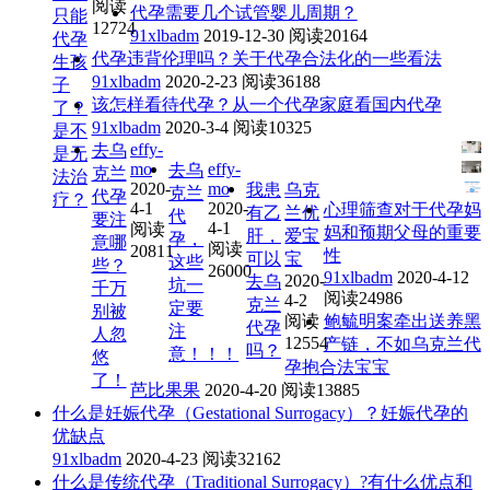
阅读
代孕需要几个试管婴儿周期？
只能
12724
91xlbadm
2019-12-30
阅读20164
代孕
代孕违背伦理吗？关于代孕合法化的一些看法
生孩
91xlbadm
2020-2-23
阅读36188
子
该怎样看待代孕？从一个代孕家庭看国内代孕
了？
91xlbadm
2020-3-4
阅读10325
是不
effy-
去乌
是无
mo
effy-
去乌
克兰
法治
2020-
mo
我患
乌克
克兰
代孕
疗？
4-1
2020-
心理筛查对于代孕妈
有乙
兰优
代
要注
4-1
阅读
妈和预期父母的重要
肝，
爱宝
孕，
意哪
阅读
20811
性
可以
宝
这些
些？
26000
91xlbadm
2020-4-12
2020-
去乌
坑一
千万
阅读24986
4-2
克兰
定要
别被
阅读
鲍毓明案牵出送养黑
代孕
注
人忽
12554
产链，不如乌克兰代
吗？
意！！！
悠
孕抱合法宝宝
了！
芭比果果
2020-4-20
阅读13885
什么是妊娠代孕（Gestational Surrogacy）？妊娠代孕的
优缺点
91xlbadm
2020-4-23
阅读32162
什么是传统代孕（Traditional Surrogacy）?有什么优点和