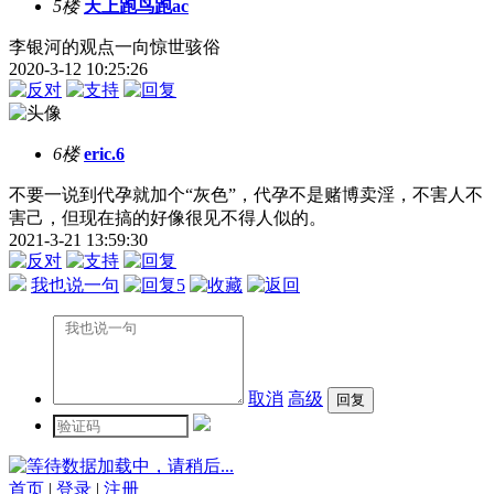
5楼
天上跑鸟跑ac
李银河的观点一向惊世骇俗
2020-3-12 10:25:26
6楼
eric.6
不要一说到代孕就加个“灰色”，代孕不是赌博卖淫，不害人不
害己，但现在搞的好像很见不得人似的。
2021-3-21 13:59:30
我也说一句
5
取消
高级
数据加载中，请稍后...
首页
|
登录
|
注册