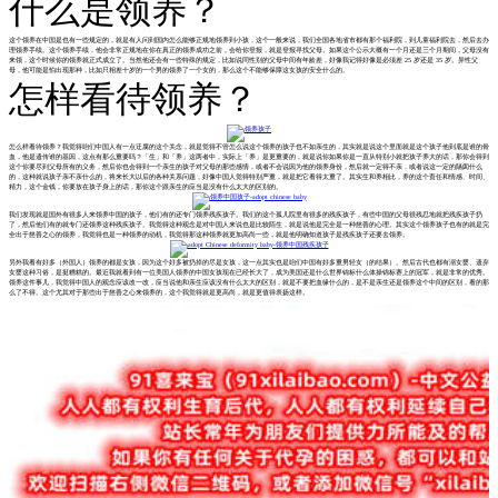
什么是领养？
这个领养在中国是也有一些规定的，就是有人问到国内怎么能够正规地领养到小孩，这个一般来说，我们全国各地省市都有那个福利院，到儿童福利院去，然后去办
理领养手续。这个领养手续，他会非常正规地在你在真正的领养成功之前，会给你登报，就是登报寻找父母。如果这个公示大概有一个月还是三个月期间，父母没有
来领，这个时候你的领养就正式成立了。当然他还会有一些特殊的规定，比如说同性别的父母中间有年龄差，好像我记得好像是必须差 25 岁还是 35 岁。异性父
母，他可能是怕出现那种，比如只相差十岁的一个男的领养了一个女的，那么这个不能够保障这女孩的安全什么的。
怎样看待领养？
怎么样看待领养？我觉得咱们中国人有一点迂腐的这个关念，就是觉得不管怎么说这个领养的孩子也不如亲生的，其实就是说这个里面就是这个孩子他到底是谁的骨
血，他是遗传谁的基因，这点有那么重要吗？「生」和「养」这两者中，实际上「养」是更重要的，就是说你如果你是一直从特别小就把孩子养大的话，那你会得到
这个你要尽到父母所有的义务，然后你也会得到一个亲生的孩子对父母的那些感情，或者不会说因为他的领养身份，然后就一定得不亲，或者说这一定的隔阂什么
的，这种就说孩子亲不亲什么的，将来长大以后的各种关系问题，好像中国人觉得特别严重，就是把它看得太重了。其实生和养相比，养的这个责任和情感、时间、
精力，这个金钱，你要放在孩子身上的话，那你这个跟亲生的应当是没有什么太大的区别的。
我们发现就是国外有很多人来领养中国的孩子，他们有的还专门领养残疾孩子。我们的这个孤儿院里有很多的残疾孩子，有些中国的父母很残忍地就把残疾孩子扔
了，然后他们有的就专门还领养这种残疾孩子。我觉得这种观念是对中国人来说也是比较陌生，就是说他是完全是一种慈善的心理。其实这个领养孩子也有的就是完
全出于慈善之心的领养，我觉得也是一种领养的动机，我觉得那这种领养就更加高尚一些，就是他明确知道孩子是残疾孩子还要去领养。
另外我看有好多（外国人）领养的都是女孩，因为这个好多被扔掉的尽是女孩，这一点其实也是咱们中国有好多重男轻女（的结果）。然后古代也都有溺女婴、遗弃
女婴这种习俗，是挺糟糕的。最近我就看到有一位美国人领养的中国女孩现在已经长大了，成为美国还是什么世界锦标什么体操锦标赛上的冠军，就是非常的优秀。
领养这件事儿，我觉得中国人的观念应该改一改，应当说他和亲生应该没有什么太大的区别，就是不要把血缘什么的，是不是亲生还是领养这个中间的区别，看的那
么了不得。这个尤其对于那些出于慈善之心来领养的，这个我觉得就是更高尚，就是更值得表扬这样。