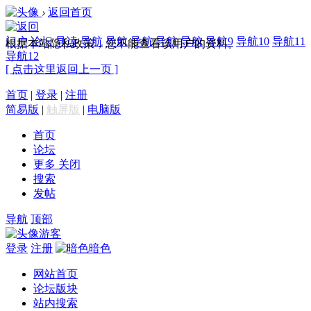
›
返回首页
门户
论坛
导读
导航
导航
导航
导航
导航
导航9
导航10
导航11
根据本站隐私政策，您不能查看该用户的资料。
导航12
[ 点击这里返回上一页 ]
首页
|
登录
|
注册
简易版
|
触屏版
|
电脑版
首页
论坛
更多
关闭
搜索
发帖
导航
顶部
游客
登录
注册
暗色
网站首页
论坛版块
站内搜索