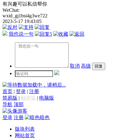
有兴趣可以私信帮你
WeChat:
wxid_gj1bsi4g3we722
2023-5-17 19:43:05
我也说一句
5
取消
高级
数据加载中，请稍后...
首页
|
登录
|
注册
简易版
|
触屏版
|
电脑版
导航
顶部
游客
登录
注册
暗色
版块列表
网站首页