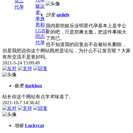
克兰
贩运
代孕
者-
沙发
anjiely
单身
男和
国内那些娱乐业明星代孕基本上是半公
LGBT
开的吧，只是郑爽太蠢，把这件事闹大
同志
了而已。
代孕
也不知道我的回复会不会被站长删除，
但是我想说你这个网站既然是论坛，为什么不让发言呢？大家
有所交流不是更好吗。
2021-5-24 15:09:49
板凳
darkbox
站长你这个网站有点学术味道了。
2021-10-7 14:38:42
地板
Luckycat