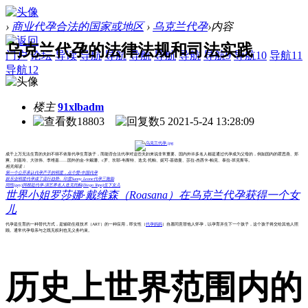
›
商业代孕合法的国家或地区
›
乌克兰代孕
›
内容
乌克兰代孕的法律法规和司法实践
门户
论坛
导读
导航
导航
导航
导航
导航
导航9
导航10
导航11
导航12
楼主
91xlbadm
18803
5
2021-5-24 13:28:09
成千上万无法生育的夫妇不得不依靠代孕生育孩子，而能否合法代孕对这些夫妇来说非常重要。国内外许多名人都是通过代孕成为父母的，例如国内的霍思燕、郑
爽、刘嘉玲、大张伟、李维嘉……国外的金-卡戴珊、c罗、坎耶-韦斯特、迭戈·托帕、妮可-基德曼、莎拉-杰西卡-帕克、泰拉-班克斯等。
相关阅读：
第一个公开承认代孕产子的明星，点个赞-中国代孕
娱乐业明星代孕成了流行趋势。
印度Sunny Leone代孕三胞胎
同性(gay)阿根廷代孕-演艺界名人迭戈托帕(Diego Topa)生下女儿
世界小姐罗莎娜·戴维森（Roasana）在乌克兰代孕获得一个女
儿
代孕是生育的一种替代方式，是辅助生殖技术（ART）的一种应用，即女性（
代孕妈妈
）自愿同意替他人怀孕，以孕育并生下一个孩子，这个孩子将交给其他人照
顾。通常代孕母亲与之既无权利也无义务约束。
历史上世界范围内的