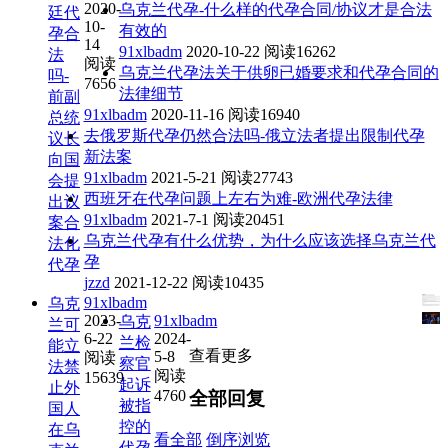
2020-
乌克兰代孕-什么样的代孕合同/协议才是合法
廷代
10-
有效的
孕合
14
91xlbadm
2020-10-22
阅读16262
法
阅读
乌克兰代孕法关于供卵已婚要求和代孕合同的
吗-
7656
法律细节
前副
91xlbadm
2020-11-16
阅读16940
总统
去俄罗斯代孕仍然合法吗-俄立法者提出限制代孕
议长
新法案
向国
91xlbadm
2021-5-21
阅读27743
会提
西班牙在代孕问题上左右为难-欧洲代孕法律
出议
91xlbadm
2021-7-1
阅读20451
案合
乌克兰代孕有什么优势，为什么应该选择乌克兰代
法化
孕
代孕
jzzd
2021-12-22
阅读10435
91xlbadm
乌克
2023-
91xlbadm
乌克
兰可
6-22
2024-
兰检
能立
查看更多
5-8
阅读
察官
法禁
阅读
15639
起诉
止外
4760
全部回复
被指
国人
控的
在乌
看全部
倒序浏览
代孕