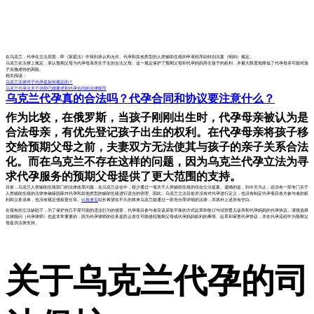
在乌克兰，代孕在立法层面，即《家庭法》中得到承认和允许。代孕和其他类型的人类辅助生殖的申请程序由特别法案（细则）规定。
乌克兰在法律上规定，承认预期父母为代孕母亲所生子女的合法父母。这一规定保护了预期父母和代孕妈妈所生孩子的权利，并最大限度地降低了代孕母亲可能对孩
子实施虐待的风险。
相关阅读：
乌克兰法律对于代孕是如何规定的？
乌克兰代孕法关于供卵已婚要求和代孕合同的法律细节
乌克兰代孕真的合法吗？代孕合同和协议要注意什么？
作为比较，在俄罗斯，当孩子刚刚出生时，代孕母亲被认为是
合法母亲，有优先登记孩子出生的权利。在代孕母亲将孩子移
交给预期父母之前，夫妻双方无法使其与孩子的亲子关系合法
化。而在乌克兰不存在这样的问题，因为乌克兰代孕立法为寻
求代孕服务的预期父母提供了更大范围的支持。
目前，乌克兰人类辅助生殖部门的法律改革问题，在乌克兰议会中，很少通过一项关于人类辅助生殖的综合立法提案。遗憾的是，到今天为止，还没有一部专门关于
人类辅助生殖的法律来确保国家对代孕和其他类型的辅助生殖进行适当的管理。因此，乌克兰立法目前并没有对代孕进行定义，也没有制定代孕项目各方参与者的权
利和义务清单，也没有规定侵权责任等。
91喜来宝
站长希望在不久的将来乌克兰能通过一部充分而详细的法律，并填补上述所有空白。
在现有的立法缺陷下，为了保护自己不受可能的违法行为的侵害，代孕项目参与者应该采取平衡的方式起草和签订与试管婴儿诊所和代孕妈妈的代孕协议。谨慎选择
法律顾问（代孕律师）也是非常重要的，因为代孕律师的任务是防止发生可能侵犯预期父母或代孕妈妈权利的事情。起草和审查代孕协议，并在代孕流程中为预期父
母提供法律支持。
关于乌克兰代孕的司