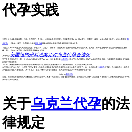
代孕实践
世界上绝大多数国家都禁止代孕。在西班牙、意大利、法国和许多欧洲国家，代孕是完全禁止的。而在荷兰、葡萄牙、希腊、加拿大和澳大利亚，允许非商业性“
利
他代孕
”。几年前，泰国、印度等曾经提供
商业代孕
服务的国家也因为代孕丑闻陆续禁止商业代孕。
乌克兰从1997年开始正式允许商业代孕。截至目前，以色列、俄罗斯、白俄罗斯和美国一些州也允许商业代孕。在美国，如今包括纽约州在内的4个州全面禁止代
孕。不过，从2021年开始，纽约州商业代孕将被合法化
美国纽约州新法案允许商业代孕合法化
参考阅读:
至于世界代孕的历史，第一份合法的代孕协议签署于1976年。当时采用的是
传统代孕
，即生下孩子的母亲就是孩子的生物学亲生母亲。代孕母亲在怀孕和分娩过程中
没有得到经济补偿。
1980年，来自美国伊利诺伊州的代孕母亲伊丽莎白-凯恩因其代孕服务获得了1万美元的赔偿，成为商业代孕的第一例。
在美国20世纪80年代的一起所谓 "宝宝M"案中，与孩子有遗传关系的代孕母亲拒绝将新生儿交给夫妻双方。这一先例标志着
妊娠代孕
的开始，在妊娠代孕中，代孕母
亲与孩子没有任何遗传关系。孩子出生后，甚至不继承代孕母亲的血型，是夫妻双方或至少一方的生物学亲生子女。
baby.M-
美国代孕
目前，包括乌克兰在内的绝大多数国家只采用妊娠代孕，并遵守精子和卵子捐赠者保密的规则。这种方法可以保护代孕所有参与者的权利，并最大限度地减少代孕母
亲不移交孩子的风险。
关于
乌克兰代孕
的法
律规定