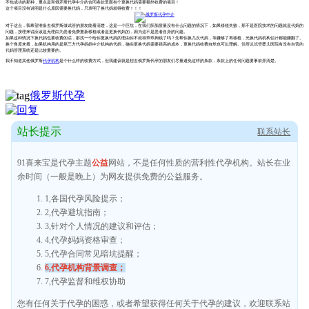
不包成功的那种，重点是和俄罗斯代孕中介的合同条款里面有个更换代妈需要额外收费的项目！
这个项目没有说明是什么原因需要换代妈，只表明了换代妈就得收费！！！
对于这点，我希望准备去俄罗斯做试管的朋友能看清楚，这是一个巨坑，在我们胚胎质量没有什么问题的情况下，如果移植失败，那不是医院技术的问题就是代妈的
问题，按理来说应该是无理由为患者免费重新移植或者是更换代妈的，因为这不是患者自身的问题。
如果这种情况下换代妈也要收费的话，那找一个给你更换代妈的理由你不就得乖乖掏钱了吗？先帮你换几次代妈，等赚够了再移植，光换代妈机构估计都能赚翻了。
换个角度来看，如果机构用的是第三方代孕妈妈中介机构的代妈，确实更换代妈需要很高的成本，更换代妈收费自然也可以理解。但所以试管婴儿医院有没有自营的
代妈管理系统还是比较重要的。
我不知道其他俄罗斯
代孕机构
是个什么样的收费方式，但我建议就是想去俄罗斯代孕的朋友们尽量避免这样的条款，条款上的任何问题要事前弄清楚。
俄罗斯代孕
站长提示
联系站长
91喜来宝是代孕主题
公益
网站，不是任何性质的营利性代孕机构。站长在业
余时间（一般是晚上）为网友提供免费的公益服务。
1,各国代孕风险提示；
2,代孕避坑指南；
3,针对个人情况的建议和评估；
4,代孕妈妈资格审查；
5,代孕合同常见暗坑提醒；
6,代孕机构背景调查；
7,代孕监督和维权协助
您有任何关于代孕的困惑，或者希望获得任何关于代孕的建议，欢迎联系站