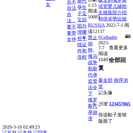
最全的俄罗斯
斯代
合不
女
1-15
试管婴儿辅助
孕生
合法
阅读
生殖医院介绍
子宝
合
10083
和优劣势比较
宝回
法，
RUSSIA
2022-7-1
阅
国办
要不
读12137
理哪
要带
91xlbadm
禁止
些手
女伴
2023-
捐
续证
查看更多
7-7
卵,
件和
阅读
俄乌
流程
10493
全部回
战争
复
和新
代孕
看全部
倒序浏
监管
览
法令
下
俄罗
沙发
123457665
斯代
孕崩
你这帖子发错
溃
版面了
2020-3-16 02:49:23