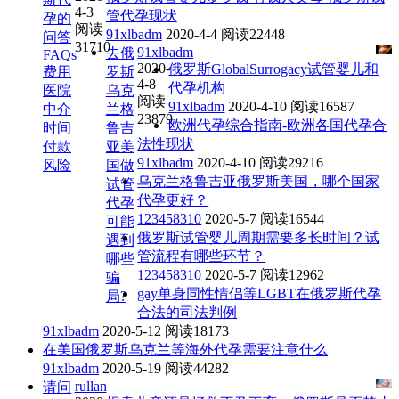
4-3
管代孕现状
孕的
阅读
91xlbadm
2020-4-4
阅读22448
问答
31710
91xlbadm
去俄
FAQs
2020-
俄罗斯GlobalSurrogacy试管婴儿和
费用
罗斯
4-8
代孕机构
医院
乌克
阅读
91xlbadm
2020-4-10
阅读16587
中介
兰格
23879
欧洲代孕综合指南-欧洲各国代孕合
时间
鲁吉
法性现状
付款
亚美
91xlbadm
2020-4-10
阅读29216
风险
国做
乌克兰格鲁吉亚俄罗斯美国，哪个国家
试管
代孕更好？
代孕
123458310
2020-5-7
阅读16544
可能
俄罗斯试管婴儿周期需要多长时间？试
遇到
管流程有哪些环节？
哪些
123458310
2020-5-7
阅读12962
骗
gay单身同性情侣等LGBT在俄罗斯代孕
局?
合法的司法判例
91xlbadm
2020-5-12
阅读18173
在美国俄罗斯乌克兰等海外代孕需要注意什么
91xlbadm
2020-5-19
阅读44282
rullan
请问