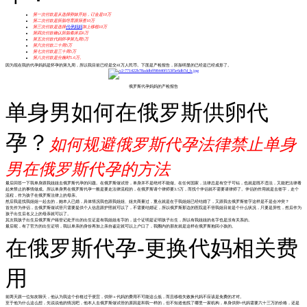
第一次付款是从选择卵妹开始，订金是10万
第二次付款是胚胎培育跟筛查10万
第三次付款是选择
代孕妈妈
加上移植10万
第四次付款确认胚胎着床后6万
第五次付款代妈怀孕第九周5万
第六次付款二十周5万
第七次付款是三十周5万
第八次付款是分娩时5.6万。
因为现在我的代孕妈妈是怀孕的第九周，所以我目前已经是交41万人民币。下面是产检报告，胚胎明显的已经是已经成形了。
俄罗斯代孕妈妈的产检报告
单身男如何在俄罗斯供卵代
孕？
如何规避俄罗斯代孕法律禁止单身
男在俄罗斯代孕的方法
最后回答一下我单身跟我姐姐去俄罗斯代孕的问题。在俄罗斯做试管，单身并不是绝对不能做。在任何国家，法律总是有空子可钻，也就是既不违法，又能把法律看
起来禁止的事情做成。所以单身男在俄罗斯代孕一般是要走法律流程的，在俄罗斯请个律师要3.5万，而找个伴侣就不需要请律师了。伴侣的作用就是去签字，走个
流程，作为孩子在俄罗斯法律上的母亲。
然后我是找我姐姐一起去的，她本人已婚，具体情况我也跟我姐姐、姐夫商量过，重点就是在于我姐姐已经结婚了，又跟我去俄罗斯签字这样是不是会冲突？
首先作为伴侣，去俄罗斯做试管只需要提供个人信息跟护照就可以了，不需要结婚证，所以俄罗斯那边的医院是不管我姐目前是个什么状况，只要是异性，然后作为
孩子出生后名义上的母亲就可以了。
其次我孩子出生后俄罗斯户籍登记处开出的出生证是有我姐姐名字的，这个证明是证明孩子出生，所以有我姐姐的名字也是没有关系的。
最后呢，有了官方的出生证明，我以单亲的身份再加上亲自鉴定就可以上户口了，我圈内的朋友就是这样在俄罗斯抱回小孩的。
在俄罗斯代孕-更换代妈相关费
用
前两天跟一位知友聊天，他认为我这个价格过于便宜，供卵＋代妈的费用不可能这么低，而且移植失败换代妈不应该是免费的才对。
至于他为什么这么想，先说说他的情况吧，他本人去俄罗斯做试管的原因是和我一样的，但不知道他找了哪里一家机构，单身供卵+代妈需要六十三万的价格，还是