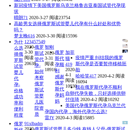
新冠疫情下美国俄罗斯乌克兰格鲁吉亚泰国试管代孕现
状
晴朗71
2020-3-27
阅读23754
高龄男女选择俄罗斯试管婴儿代孕有什么好处和优势
吗？
梦太晚616
2020-3-30
阅读15596
123457549
为什
2020-
俄罗
智刚
么选
3-30
俄罗
加菲
2020-
斯试
择俄
阅读
疫情严重 纠结我的俄罗
3-31
斯代
猫
管代
罗斯
20638
阅读
斯代孕是否要暂停移植胚
419
孕顺
孕-
试管
18916
2020-
胎
利
如何
婴儿
4-1
哈哈笑417
2020-4-2
阅读
感谢
考察
代
阅读
16094
俄罗
俄罗
孕-
10930
我在俄罗斯代孕不顺利
斯代
斯试
价格
自卵代孕失败，只好选择供卵
孕妈
管婴
成功
付佳琦
2020-4-2
阅读10292
妈
儿医
率和
美国代孕俄罗斯代孕乌克兰代
院资
便利
孕国内代孕，海外代孕怎么选?
质
程度
雷JY
2020-4-3
阅读15885
91xlbadm
俄罗
2020-
俄罗斯试管婴儿多少钱 有钱人父母-俄罗斯试
斯代