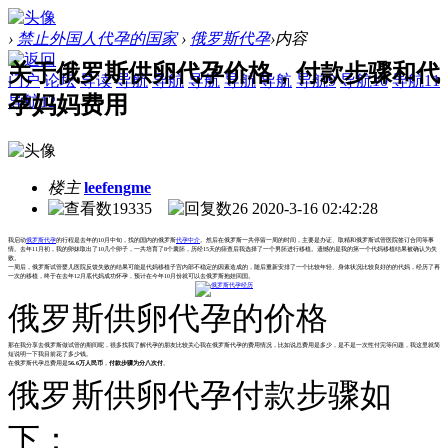
›
禁止外国人代孕的国家
›
俄罗斯代孕
›
内容
关于俄罗斯供卵代孕价格，付款步骤和代
门户
论坛
导读
导航
导航
导航
导航
导航
导航9
导航10
导航11
孕妈妈费用
导航12
楼主
leefengme
19335
26
2020-3-16 02:42:28
我启动
俄罗斯代孕
的行程是去年的10月中旬，找的国内的俄罗斯
代孕中介
。然后在俄罗斯一共停留一周的时间，主要是办证、取精和俄罗斯试管医院签订合同等事
情。去年11月初，我的卵妹取出了10几个卵子，一共培育了8个囊胚，历经15天的筛查后我选择了一个男胚进行移植。遗憾的是我的第一个代妈移植结果被确认为失
败。
一周后，俄罗斯试管婴儿医院反馈失败的结果可能是代妈移植子宫内部不稳定的因素造成的，随后重新安排了一个比较年轻、身体状况比较良好的的代妈，经历了再
一次的移植，终于在去年12月底代妈成功怀孕，预计在今年10月份就可以去俄罗斯抱娃回国。
俄罗斯供卵代孕的价格
那在我分享去俄罗斯做试管的期间呢，很多找我了解代孕的朋友比较关心我在俄罗斯代孕的费用情况，比如说总费用是多少，是不是一次性付完等问题，我这里就简
短说明一下我目前花了多少钱。
在俄罗斯代孕总费用是
56.6万人民币
，
付款步骤为分八次付
。
俄罗斯供卵代孕付款步骤如
下：