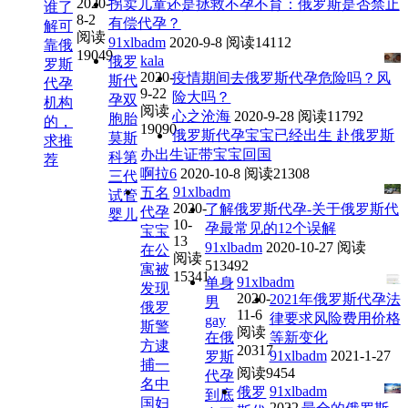
2020-
拐卖儿童还是拯救不孕不育：俄罗斯是否禁止
谁了
8-2
有偿代孕？
解可
阅读
91xlbadm
2020-9-8
阅读14112
靠俄
19049
kala
俄罗
罗斯
2020-
疫情期间去俄罗斯代孕危险吗？风
斯代
代孕
9-22
险大吗？
孕双
机构
阅读
心之沧海
2020-9-28
阅读11792
胞胎
的，
19090
俄罗斯代孕宝宝已经出生 赴俄罗斯
莫斯
求推
办出生证带宝宝回国
科第
荐
啊拉6
2020-10-8
阅读21308
三代
91xlbadm
五名
试管
2020-
了解俄罗斯代孕-关于俄罗斯代
代孕
婴儿
10-
孕最常见的12个误解
宝宝
13
91xlbadm
2020-10-27
阅读
在公
阅读
513492
寓被
15341
91xlbadm
单身
发现
2020-
2021年俄罗斯代孕法
男
俄罗
11-6
律要求风险费用价格
gay
斯警
阅读
在俄
等新变化
方逮
20317
91xlbadm
2021-1-27
罗斯
捕一
阅读9454
代孕
名中
91xlbadm
俄罗
到底
国妇
2022-