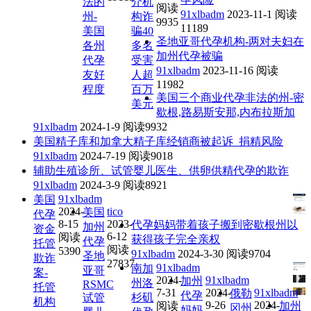
法的
介机
阅读
91xlbadm
2023-11-1
阅读
州-
构诈
9935
11189
美国
骗40
圣地亚哥代孕机构-两对夫妇在
各州
多名
加州代孕被骗
代孕
受害
91xlbadm
2023-11-16
阅读
友好
人超
11982
程度
百万
美国三个商业代孕非法的州-密
美元
歇根,路易斯安那,内布拉斯加
91xlbadm
2024-1-9
阅读9932
美国精子库和加拿大精子库经销商被起诉_捐精风险
91xlbadm
2024-7-19
阅读9018
辅助生殖诊所、试管婴儿医生、供卵供精代孕的欺诈
91xlbadm
2024-3-9
阅读8921
91xlbadm
美国
2024-
tico
美国
代孕
8-15
2023-
代孕妈妈带着孩子搬到密歇根州以
加州
资金
6-12
阅读
获得孩子完全亲权
代孕
托管
阅读
5390
91xlbadm
2024-3-30
阅读9704
圣地
欺诈
27837
91xlbadm
南加
亚哥
案-
2024-
91xlbadm
加州
州洛
RSMC
托管
7-31
2024-
91xlbadm
俄勒
代孕
试管
杉矶
机构
9-26
2024-
阅读
加州
冈州
妈妈