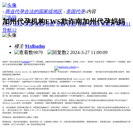
›
商业代孕合法的国家或地区
›
美国代孕
›
内容
加州代孕机构EWS欺诈南加州代孕妈妈
门户
论坛
导读
导航
导航
导航
导航
导航
导航9
导航10
导航11
导航12
楼主
91xlbadm
9879
2
2024-3-27 11:00:09
南加州一名妇女报名成为
代孕妈妈
并产下一对双胞胎，但她仍在等待欠她的钱(代孕酬劳)。洛杉矶（KABC）--南加州一名妇女为另一个家庭代孕了一对双胞胎，她说
自己从来没有得到过报酬，她对这段经历感到非常痛苦。
达琳-阿雷奥拉（Darlene Arreola）说，她成为代孕妈妈是为了帮助另一对夫妇生孩子。阿雷奥拉告诉《目击者新闻》："因为他们已经尝试做试管婴儿很多年，我知
道我做的是正确的事情“。
她说，她与Elite Women Surrogacy公司（简称 EWS）签约，并与公司老板凯尼娅-格尔曼（Kenia German）合作。她说，根据她在网上签署的合同，她的服务费应
存入一个代孕信托账户。但她声称自己从未收到过这笔钱。阿雷奥拉说，这笔钱被寄给了 EWS 的老板。
"很明显，准父母给了Elite Women Surrogacy支票，或者他们把钱给了她（老板凯妮亚-格尔曼），而我根本不知道，"阿雷奥拉称。"我甚至不知道他们直接把钱给了
她，直到我最后一次约见他们，我告诉他们我还没有拿到钱”。
几个月前，阿雷奥拉代孕生了一对双胞胎，结果是紧急剖腹产。她说，她一直在与 EWS 和准父母之间来回奔波，试图弄清事情的真相。她说："EWS一直说银行扣
留了钱，银行没有放款”。她还说，有人给她发了一些截图，截图上的钱应该被转到一个不属于她的账户上。她说她从未收到过这笔钱。
《目击者新闻》（Eyewitness News）前往EWS办事处的挂牌地址，但它已不复存在。那里的人说他们接手这个地方是因为他们被告知之前的租户停止支付租金了。
业主Kenia German告诉《目击者新闻》，情况很复杂，但她不愿透露具体细节。她说现在不能接受采访。
在 《目击者新闻》联系到格尔曼之后，阿雷奥拉说她收到了一封电子邮件，内容如下： "虽然第 7 频道已经联系了我们，但我们无法发表评论或透露达琳的私人信
息......我们正在努力工作，争取在 23 年 12 月 31 日或之前完成她的案件并处理任何延迟支付的款项。我们对这些延误深表歉意，因为这些延误是由我们无法控制的
情况造成的，我们目前无法透露"。
阿雷奥拉说，她在情感和经济上都陷入了困境。
阿雷奥拉说："我从来没有想象过，我会经历这一切，让我的家人承受这一切，让我们因为我的选择而挣扎，我真的很内疚“。阿雷奥拉还说，这对她的家庭造成了很
大的影响，但为了自己的孩子，她一直在坚强地生活着。