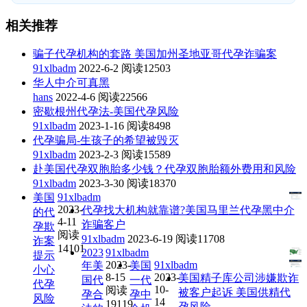
相关推荐
骗子代孕机构的套路 美国加州圣地亚哥代孕诈骗案
91xlbadm
2022-6-2
阅读12503
华人中介可真黑
hans
2022-4-6
阅读22566
密歇根州代孕法-美国代孕风险
91xlbadm
2023-1-16
阅读8498
代孕骗局-生孩子的希望被毁灭
91xlbadm
2023-2-3
阅读15589
赴美国代孕双胞胎多少钱？代孕双胞胎额外费用和风险
91xlbadm
2023-3-30
阅读18370
91xlbadm
美国
2023-
代孕找大机构就靠谱?美国马里兰代孕黑中介
的代
4-11
诈骗客户
孕欺
阅读
91xlbadm
2023-6-19
阅读11708
诈案
14101
2023
91xlbadm
提示
2023-
91xlbadm
年美
美国
小心
8-15
2023-
美国精子库公司涉嫌欺诈
国代
一代
代孕
10-
阅读
被客户起诉 美国供精代
孕合
孕中
风险
14
19119
孕风险