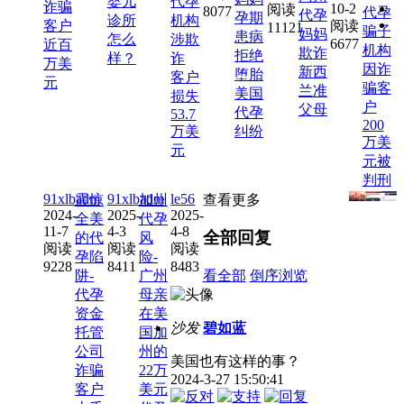
婴儿
代孕
诈骗
10-2
阅读
8077
代孕
代孕
孕期
诊所
机构
客户
阅读
11121
骗子
妈妈
患病
怎么
涉欺
6677
近百
机构
欺诈
拒绝
样？
诈
万美
因诈
新西
堕胎
客户
元
骗客
兰准
美国
损失
户
父母
代孕
53.7
200
万美
纠纷
万美
元
元被
判刑
91xlbadm
91xlbadm
le56
震惊
加州
查看更多
2024-
2025-
2025-
全美
代孕
11-7
4-3
4-8
全部回复
的代
风
阅读
阅读
阅读
孕陷
险-
9228
8411
8483
阱-
广州
看全部
倒序浏览
代孕
母亲
资金
在美
沙发
碧如蓝
托管
国加
公司
州的
美国也有这样的事？
诈骗
22万
2024-3-27 15:50:41
客户
美元