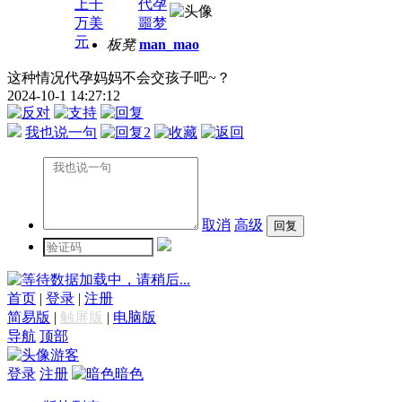
上千
代孕
万美
噩梦​​
元
板凳
man_mao
这种情况代孕妈妈不会交孩子吧~？
2024-10-1 14:27:12
我也说一句
2
取消
高级
数据加载中，请稍后...
首页
|
登录
|
注册
简易版
|
触屏版
|
电脑版
导航
顶部
游客
登录
注册
暗色