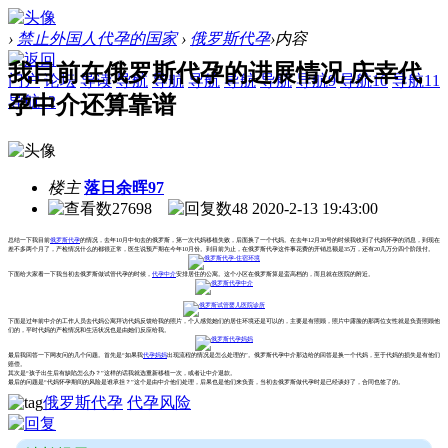
›
禁止外国人代孕的国家
›
俄罗斯代孕
›
内容
我目前在俄罗斯代孕的进展情况 庆幸代
门户
论坛
导读
导航
导航
导航
导航
导航
导航9
导航10
导航11
孕中介还算靠谱
导航12
楼主
落日余晖97
27698
48
2020-2-13 19:43:00
总结一下我目前
俄罗斯代孕
的情况，去年10月中旬去的俄罗斯，第一次代妈移植失败，后面换了一个代妈。在去年12月30号的时候我收到了代妈怀孕的消息，到现在
差不多两个月了，产检情况什么的都很正常，医生说预产期在今年10月份。到目前为止，在俄罗斯代孕这件事花费的开销总额是35万，还有20几万分四个阶段付。
下面给大家看一下我当初去俄罗斯做试管代孕的时候，
代孕中介
安排居住的公寓。这个小区在俄罗斯算是蛮高档的，而且就在医院的附近。
下面是过年前中介的工作人员去代妈公寓拜访代妈反馈给我的照片，个人感觉她们的居住环境还是可以的，主要是有照顾，照片中露脸的那两位女性就是负责照顾他
们的，平时代妈的产检情况和生活状况也是由她们反应给我。
最后我回答一下网友问的几个问题。首先是“如果我
代孕妈妈
出现流程的情况是怎么处理的”。俄罗斯代孕中介那边给的回答是换一个代妈，至于代妈的损失是有他们
赔偿。
其次是“孩子出生后有缺陷怎么办？”这样的话我就选重新移植一次，或者让中介退款。
最后的问题是“代妈怀孕期间的风险是谁承担？”这个是由中介他们处理，后果也是他们来负责，当初去俄罗斯做代孕时是已经谈好了，合同也签了的。
俄罗斯代孕
代孕风险