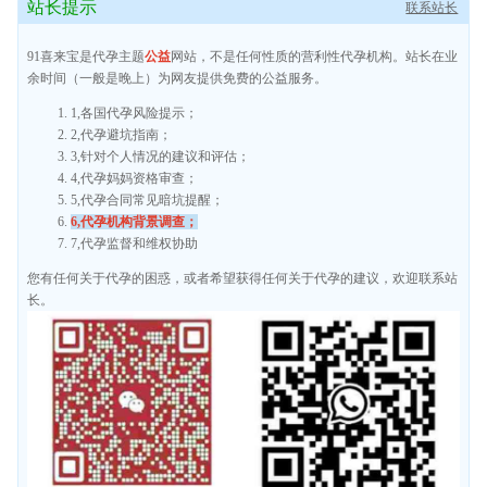
站长提示
联系站长
91喜来宝是代孕主题
公益
网站，不是任何性质的营利性代孕机构。站长在业
余时间（一般是晚上）为网友提供免费的公益服务。
1,各国代孕风险提示；
2,代孕避坑指南；
3,针对个人情况的建议和评估；
4,代孕妈妈资格审查；
5,代孕合同常见暗坑提醒；
6,代孕机构背景调查；
7,代孕监督和维权协助
您有任何关于代孕的困惑，或者希望获得任何关于代孕的建议，欢迎联系站
长。