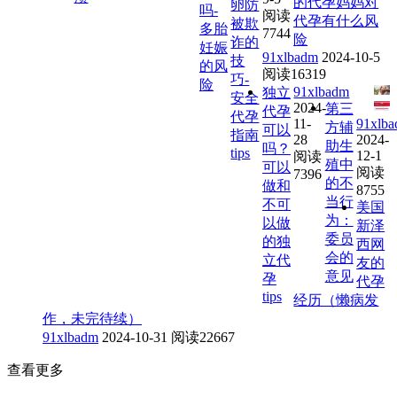
的代孕妈妈对
卵防
吗-
阅读
代孕有什么风
被欺
多胎
7744
险
诈的
妊娠
91xlbadm
2024-10-5
技
的风
阅读16319
巧-
险
91xlbadm
独立
安全
2024-
第三
代孕
代孕
11-
91xlb
方辅
可以
指南
28
2024-
助生
吗？
tips
12-1
阅读
殖中
可以
阅读
7396
的不
做和
8755
当行
不可
美国
为：
以做
新泽
委员
的独
西网
会的
立代
友的
意见
孕
代孕
tips
经历（懒病发
作，未完待续）
91xlbadm
2024-10-31
阅读22667
查看更多