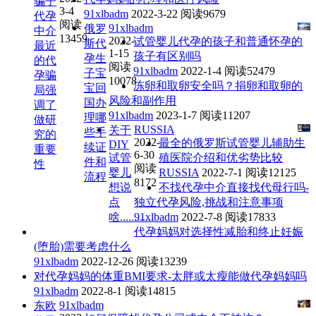
骗子
3-4
91xlbadm
2022-3-22
阅读9679
代孕
阅读
91xlbadm
俄罗
中介
13459
2022-
试管婴儿代孕的孩子和普通怀孕的
斯代
最近
1-15
孩子有区别吗
孕生
的代
阅读
91xlbadm
2022-1-4
阅读52479
子宝
孕骗
10078
冻卵和取卵安全吗？捐卵和取卵的
宝回
局强
风险和副作用
国办
调了
91xlbadm
2023-1-7
阅读11207
理哪
做研
RUSSIA
关于
些手
究的
2022-
最全的俄罗斯试管婴儿辅助生
DIY
续证
重要
6-30
试管
殖医院介绍和优劣势比较
件和
性
阅读
婴儿
RUSSIA
2022-7-1
阅读12125
流程
8172
想说
不找代孕中介直接找代母行吗-
点
独立代孕风险,挑战和注意事项
啥............
91xlbadm
2022-7-8
阅读17833
代孕妈妈对选择性减胎和终止妊娠
(堕胎)需要考虑什么
91xlbadm
2022-12-26
阅读13239
对代孕妈妈的体重BMI要求-太胖或太瘦能做代孕妈妈吗
91xlbadm
2022-8-1
阅读14815
91xlbadm
东欧