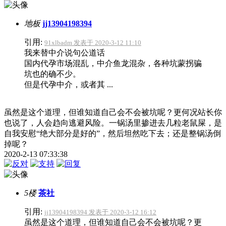
地板
jj13904198394
引用:
91xlbadm 发表于 2020-3-12 11:10
我来替中介说句公道话
国内代孕市场混乱，中介鱼龙混杂，各种坑蒙拐骗
坑也的确不少。
但是代孕中介，或者其 ...
虽然是这个道理，但谁知道自己会不会被坑呢？更何况站长你
也说了，人会趋向逃避风险。一锅汤里掺进去几粒老鼠屎，是
自我安慰“绝大部分是好的”，然后坦然吃下去；还是整锅汤倒
掉呢？
2020-2-13 07:33:38
5楼
茶社
引用:
jj13904198394 发表于 2020-3-12 16:12
虽然是这个道理，但谁知道自己会不会被坑呢？更