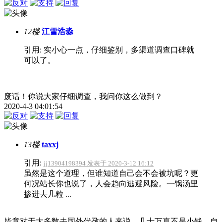
12楼
江雪浩淼
引用: 实小心一点，仔细鉴别，多渠道调查口碑就
可以了。
废话！你说大家仔细调查，我问你这么做到？
2020-4-3 04:01:54
13楼
taxxj
引用:
jj13904198394 发表于 2020-3-12 16:12
虽然是这个道理，但谁知道自己会不会被坑呢？更
何况站长你也说了，人会趋向逃避风险。一锅汤里
掺进去几粒 ...
毕竟对于大多数去国外代孕的人来说，几十万真不是小钱，自