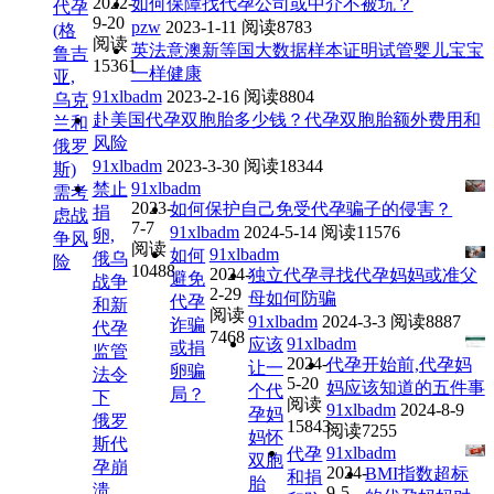
2022-
如何保障找代孕公司或中介不被坑？
代孕
9-20
pzw
2023-1-11
阅读8783
(格
阅读
英法意澳新等国大数据样本证明试管婴儿宝宝
鲁吉
15361
一样健康
亚,
91xlbadm
2023-2-16
阅读8804
乌克
赴美国代孕双胞胎多少钱？代孕双胞胎额外费用和
兰和
风险
俄罗
91xlbadm
2023-3-30
阅读18344
斯)
91xlbadm
禁止
需考
2023-
如何保护自己免受代孕骗子的侵害？
捐
虑战
7-7
91xlbadm
2024-5-14
阅读11576
卵,
争风
阅读
91xlbadm
如何
俄乌
险
10488
2024-
独立代孕寻找代孕妈妈或准父
避免
战争
2-29
母如何防骗
代孕
和新
阅读
91xlbadm
2024-3-3
阅读8887
诈骗
代孕
7468
91xlbadm
应该
或捐
监管
2024-
代孕开始前,代孕妈
让一
卵骗
法令
5-20
妈应该知道的五件事
个代
局？
下
阅读
91xlbadm
2024-8-9
孕妈
俄罗
15843
阅读7255
妈怀
斯代
91xlbadm
代孕
双胞
孕崩
2024-
BMI指数超标
和捐
胎
溃
9-5