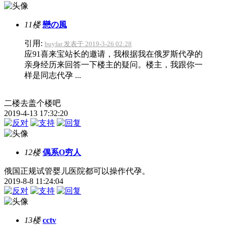
11楼
戀の風
引用:
buyfar 发表于 2019-3-26 02:28
应91喜来宝站长的邀请，我根据我在俄罗斯代孕的
亲身经历来回答一下楼主的疑问。楼主，我跟你一
样是同志代孕 ...
二楼去盖个楼吧
2019-4-13 17:32:20
12楼
偶系O穷人
俄国正规试管婴儿医院都可以操作代孕。
2019-8-8 11:24:04
13楼
cctv