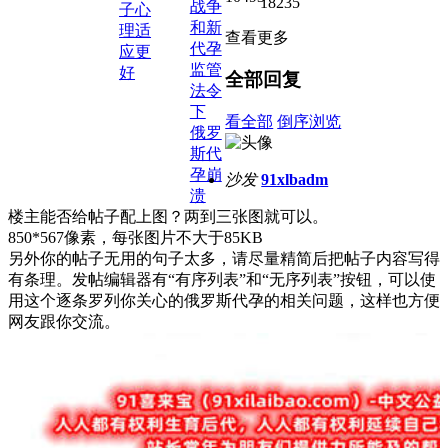
18235
战争
子心
和新
理适
查看更多
代孕
应更
监管
好
全部回复
法令
下
看全部
倒序浏览
俄罗
斯代
孕崩
沙发
91xlbadm
溃
楼主能否给帖子配上图？两到三张图就可以。
850*567像素，每张图片不大于85KB
另外你的帖子无用的句子太多，请尽量精简后把帖子内容写得
有条理。发帖编辑器有“有序列表”和“无序列表”按钮，可以使
用这个逐条罗列你关心的俄罗斯代孕的相关问题，这样也方便
网友跟你交流。