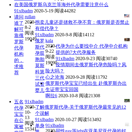
在美国俄罗斯乌克兰等海外代孕需要注意什么
91xlbadm
2020-5-19
阅读44282
rullan
请问
2020-
拐卖儿童还是拯救不孕不育：俄罗斯是否禁止
谁了
8-2
有偿代孕？
解可
阅读
91xlbadm
2020-9-8
阅读14112
靠俄
19049
kala
俄罗
罗斯
2020-
代孕为什么要找中介 代孕中介机构
斯代
代孕
9-22
提供的7大代孕服务
孕双
机构
阅读
91xlbadm
2020-9-23
阅读30740
胞胎
的，
19090
疫情期间去俄罗斯代孕危险吗？风
莫斯
求推
险大吗？
科第
荐
心之沧海
2020-9-28
阅读11792
三代
俄罗斯代孕宝宝已经出生 赴俄罗斯办出
试管
生证带宝宝回国
婴儿
啊拉6
2020-10-8
阅读21308
91xlbadm
五名
2020-
了解俄罗斯代孕-关于俄罗斯代孕最常见的12
代孕
10-
个误解
宝宝
13
91xlbadm
2020-10-27
阅读513492
在公
阅读
91xlbadm
单身
寓被
15341
2020-
同性gay等lgbt在亚美尼亚代孕的好
男