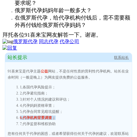
要求呢？
俄罗斯代孕妈妈年龄一般多大？
在俄罗斯代孕，给代孕机构付钱后，需不需要额
外再付钱给俄罗斯代孕妈妈？
拜托各位91喜来宝网友解答一下。谢谢。
俄罗斯代孕
同志代孕
代孕公司
站长提示
联系站长
91喜来宝是代孕主题
公益
网站，不是任何性质的营利性代孕机构。站长在业
余时间（一般是晚上）为网友提供免费的公益服务。
1,各国代孕风险提示；
2,代孕避坑指南；
3,针对个人情况的建议和评估；
4,代孕妈妈资格审查；
5,代孕合同常见暗坑提醒；
6,代孕机构背景调查；
7,代孕监督和维权协助
您有任何关于代孕的困惑，或者希望获得任何关于代孕的建议，欢迎联系站