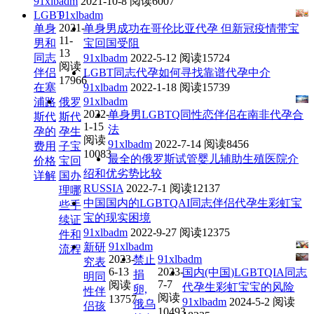
91xlbadm
2021-10-8
阅读6007
LGBT
91xlbadm
2021-
单身
单身男成功在哥伦比亚代孕 但新冠疫情带宝
11-
男和
宝回国受阻
13
同志
91xlbadm
2022-5-12
阅读15724
阅读
伴侣
LGBT同志代孕如何寻找靠谱代孕中介
17966
在塞
91xlbadm
2022-1-18
阅读15739
91xlbadm
浦路
俄罗
2022-
单身男LGBTQ同性恋伴侣在南非代孕合
斯代
斯代
1-15
法
孕的
孕生
阅读
91xlbadm
2022-7-14
阅读8456
费用
子宝
10083
最全的俄罗斯试管婴儿辅助生殖医院介
价格
宝回
绍和优劣势比较
详解
国办
RUSSIA
2022-7-1
阅读12137
理哪
中国国内的LGBTQAI同志伴侣代孕生彩虹宝
些手
宝的现实困境
续证
91xlbadm
2022-9-27
阅读12375
件和
91xlbadm
新研
流程
2023-
91xlbadm
禁止
究表
6-13
2023-
国内(中国)LGBTQIA同志
捐
明同
7-7
阅读
代孕生彩虹宝宝的风险
卵,
性伴
阅读
13757
91xlbadm
2024-5-2
阅读
俄乌
侣孩
10493