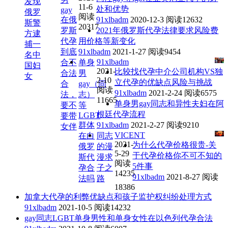
发现
11-6
处和优势
gay
俄罗
阅读
在俄
91xlbadm
2020-12-3
阅读12632
斯警
20317
罗斯
2021年俄罗斯代孕法律要求风险费
方逮
代孕
用价格等新变化
捕一
到底
91xlbadm
2021-1-27
阅读9454
名中
91xlbadm
合不
单身
国妇
2021-
比较找代孕中介公司机构VS独
合法
男
女
2-10
立代孕的优缺点风险与挑战
合
gay（同
阅读
91xlbadm
2021-2-24
阅读6575
法，
志）
11665
单身男gay同志和异性夫妇在阿
要不
等
根廷代孕流程
LGBT
要带
群体
91xlbadm
2021-2-27
阅读9210
女伴
VICENT
在白
同志
2021-
为什么代孕价格很贵-关
俄罗
的漫
5-29
于代孕价格你不可不知的
斯代
漫求
阅读
5件事
孕合
子之
14235
91xlbadm
2021-8-27
阅读
法吗
路
18386
加拿大代孕的利弊优缺点和孩子监护权纠纷处理方式
91xlbadm
2021-10-5
阅读14232
gay同志LGBT单身男性和单身女性在以色列代孕合法