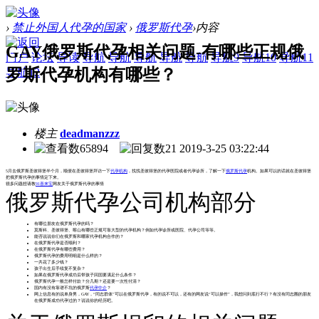
›
禁止外国人代孕的国家
›
俄罗斯代孕
›
内容
GAY俄罗斯代孕相关问题-有哪些正规俄
门户
论坛
导读
导航
导航
导航
导航
导航
导航9
导航10
导航11
罗斯代孕机构有哪些？
导航12
楼主
deadmanzzz
65894
21
2019-3-25 03:22:44
5月去俄罗斯圣彼得堡半个月，顺便在圣彼得堡拜访一下
代孕机构
，找找圣彼得堡的代孕医院或者代孕诊所，了解一下
俄罗斯代孕
机构。如果可以的话就在圣彼得堡
把俄罗斯代孕的事情定下来。
很多问题想请教
91喜来宝
网友关于俄罗斯代孕的事情
俄罗斯代孕公司机构部分
有哪位朋友在俄罗斯代孕的吗？
莫斯科、圣彼得堡、喀山有哪些正规可靠大型的代孕机构？例如代孕诊所或医院、代孕公司等等。
能否说说你们在俄罗斯和哪家代孕机构合作的？
在俄罗斯代孕是否顺利？
在俄罗斯代孕有哪些费用？
俄罗斯代孕的费用明细是什么样的？
一共花了多少钱？
孩子出生后手续复不复杂？
如果在俄罗斯代孕成功后带孩子回国要满足什么条件？
俄罗斯代孕一般怎样付款？分几期？还是要一次性付清？
国内有没有靠谱不坑的俄罗斯
代孕中介
？
网上信息有的说单身男，GAY，“同志群体”可以在俄罗斯代孕，有的说不可以，还有的网友说“可以操作”，我想问到底行不行？有没有同志圈的朋友
在俄罗斯成功代孕过的？说说你的经历吧。